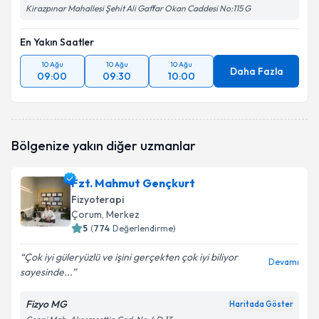
Kirazpınar Mahallesi Şehit Ali Gaffar Okan Caddesi No:115 G
En Yakın Saatler
10 Ağu
10 Ağu
10 Ağu
Daha Fazla
09:00
09:30
10:00
Bölgenize yakın diğer uzmanlar
Fzt. Mahmut Gençkurt
Fizyoterapi
Çorum
, Merkez
5
(
774
Değerlendirme)
Çok iyi güleryüzlü ve işini gerçekten çok iyi biliyor
Devamı
sayesinde...
Fizyo MG
Haritada Göster