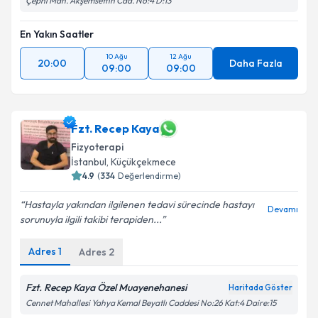
Çepni Mah. Akşemsettin Cad. No:4 D:13
En Yakın Saatler
10 Ağu
12 Ağu
20:00
Daha Fazla
09:00
09:00
Fzt. Recep Kaya
Fizyoterapi
İstanbul
, Küçükçekmece
4.9
(
334
Değerlendirme)
Hastayla yakından ilgilenen tedavi sürecinde hastayı
Devamı
sorunuyla ilgili takibi terapiden...
Adres
1
Adres
2
Fzt. Recep Kaya Özel Muayenehanesi
Haritada Göster
Cennet Mahallesi Yahya Kemal Beyatlı Caddesi No:26 Kat:4 Daire:15