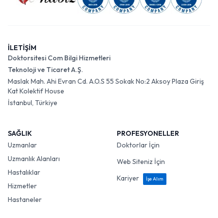
İLETİŞİM
Doktorsitesi Com Bilgi Hizmetleri
Teknoloji ve Ticaret A.Ş.
Maslak Mah. Ahi Evran Cd. A.O.S 55 Sokak No:2 Aksoy Plaza Giriş
Kat Kolektif House
İstanbul, Türkiye
SAĞLIK
PROFESYONELLER
Uzmanlar
Doktorlar İçin
Uzmanlık Alanları
Web Siteniz İçin
Hastalıklar
Kariyer
İşe Alım
Hizmetler
Hastaneler