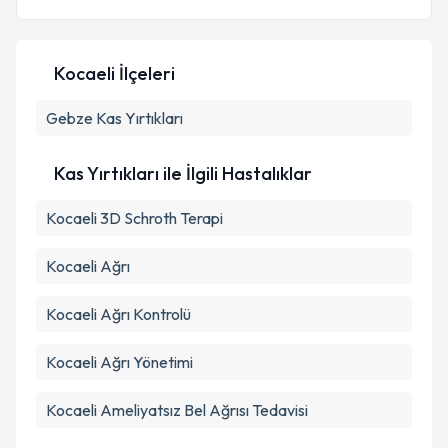
Kocaeli İlçeleri
Kişisel verilerimin işlenmesine ilişkin
Aydınlatma
Gebze
Kas Yırtıkları
Metni
'ni okudum ve kişisel verilerimin belirtilen
kapsamda işlenmesini kabul ediyorum.
Kas Yırtıkları ile İlgili Hastalıklar
Takvim Talebini Gönder
Kocaeli 3D Schroth Terapi
Kocaeli Ağrı
Kocaeli Ağrı Kontrolü
Kocaeli Ağrı Yönetimi
Kocaeli Ameliyatsız Bel Ağrısı Tedavisi