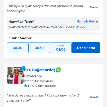
Yaklaşık iki aydır Nergis Hanımla çalışıyoruz, şu ana
Devamı
kadar hiçbir...
Ademhan Terapi
Haritada Göster
ACIBADEM MAH. ACIBADEM CD. NO:87 KAT:4 D:8A - 34000
En Yakın Saatler
10 Ağu
08:00
08:50
Daha Fazla
08:00
Fzt. Doğa Kardaş
Fizyoterapi
İstanbul
, Beylikdüzü
5
(
10
Değerlendirme)
Son derece nazik anlayışlı kibar bir hanımefendi
Devamı
çalışması keyifli