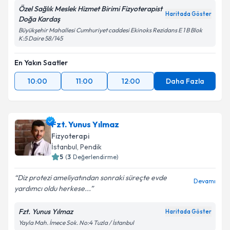
Özel Sağlık Meslek Hizmet Birimi Fizyoterapist
Haritada Göster
Doğa Kardaş
Büyükşehir Mahallesi Cumhuriyet caddesi Ekinoks Rezidans E 1 B Blok
K:5 Daire 58/145
En Yakın Saatler
10:00
11:00
12:00
Daha Fazla
Fzt. Yunus Yılmaz
Fizyoterapi
İstanbul
, Pendik
5
(
3
Değerlendirme)
Diz protezi ameliyatından sonraki süreçte evde
Devamı
yardımcı oldu herkese...
Fzt. Yunus Yılmaz
Haritada Göster
Yayla Mah. İmece Sok. No:4 Tuzla / İstanbul