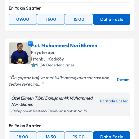
En Yakın Saatler
09:00
11:00
15:00
Daha Fazla
Fzt. Muhammed Nuri Ekmen
Fizyoterapi
İstanbul
, Kadıköy
5
(
34
Değerlendirme)
Ön çapraz bağ ve menisküs ameliyatım sonrası fizik
Devamı
tedavi sürecimi...
Özel Ekmen Tıbbi Danışmanlık Muhammed
Haritada Göster
Nuri Ekmen
Clubsporium Bostancı Tünel Girişi Sokak No:10
En Yakın Saatler
18:00
18:30
19:00
Daha Fazla