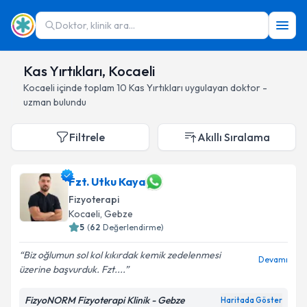
Doktor, klinik ara...
Kas Yırtıkları, Kocaeli
Kocaeli
içinde toplam
10
Kas Yırtıkları
uygulayan doktor -
uzman bulundu
Filtrele
Akıllı Sıralama
Fzt. Utku Kaya
Fizyoterapi
Kocaeli
, Gebze
5
(
62
Değerlendirme)
Biz oğlumun sol kol kıkırdak kemik zedelenmesi
Devamı
üzerine başvurduk. Fzt....
FizyoNORM Fizyoterapi Klinik - Gebze
Haritada Göster