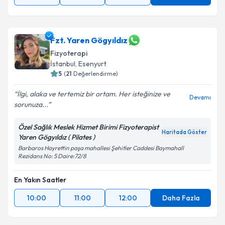
Fzt. Yaren Gögyıldız
Fizyoterapi
İstanbul
, Esenyurt
5
(
21
Değerlendirme)
İlgi, alaka ve tertemiz bir ortam. Her isteğinize ve
Devamı
sorunuza...
Özel Sağlık Meslek Hizmet Birimi Fizyoterapist
Haritada Göster
Yaren Gögyıldız ( Pilates )
Barbaros Hayrettin paşa mahallesi Şehitler Caddesi Baymahall
Rezidans No: 5 Daire:72/8
En Yakın Saatler
10:00
11:00
12:00
Daha Fazla