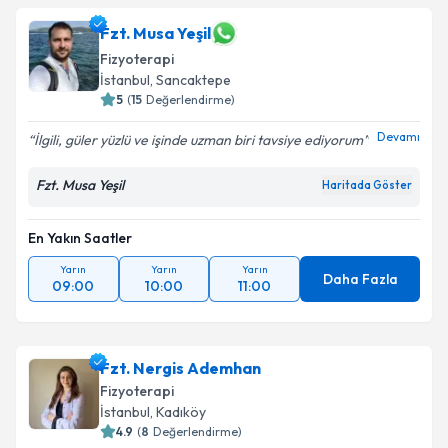
Fzt. Musa Yeşil
Fizyoterapi
İstanbul
, Sancaktepe
5
(
15
Değerlendirme)
Devamı
İlgili, güler yüzlü ve işinde uzman biri tavsiye ediyorum
Fzt. Musa Yeşil
Haritada Göster
En Yakın Saatler
Yarın
Yarın
Yarın
Daha Fazla
09:00
10:00
11:00
Fzt. Nergis Ademhan
Fizyoterapi
İstanbul
, Kadıköy
4.9
(
8
Değerlendirme)