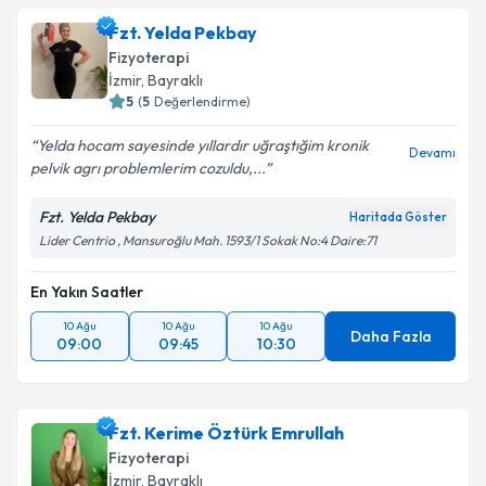
Fzt. Yelda Pekbay
Fizyoterapi
İzmir
, Bayraklı
5
(
5
Değerlendirme)
Yelda hocam sayesinde yıllardır uğraştığim kronik
Devamı
pelvik agrı problemlerim cozuldu,...
Fzt. Yelda Pekbay
Haritada Göster
Lider Centrio , Mansuroğlu Mah. 1593/1 Sokak No:4 Daire:71
En Yakın Saatler
10 Ağu
10 Ağu
10 Ağu
Daha Fazla
09:00
09:45
10:30
Fzt. Kerime Öztürk Emrullah
Fizyoterapi
İzmir
, Bayraklı