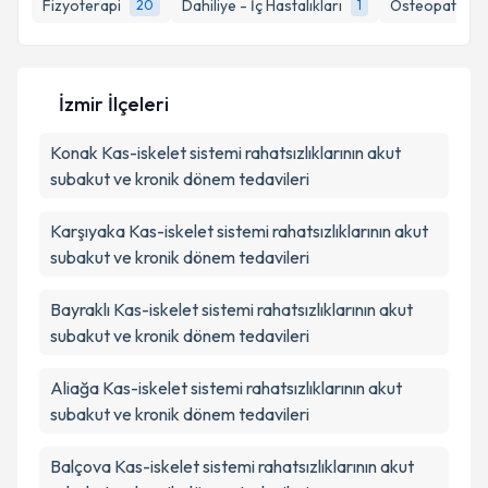
Fizyoterapi
Dahiliye - İç Hastalıkları
Osteopati
20
1
1
E-posta Adresiniz
İzmir İlçeleri
Kişisel verilerimin işlenmesine ilişkin
Aydınlatma
Konak
Kas-iskelet sistemi rahatsızlıklarının akut
Metni
'ni okudum ve kişisel verilerimin belirtilen
kapsamda işlenmesini kabul ediyorum.
subakut ve kronik dönem tedavileri
Karşıyaka
Kas-iskelet sistemi rahatsızlıklarının akut
Takvim Talebini Gönder
subakut ve kronik dönem tedavileri
Bayraklı
Kas-iskelet sistemi rahatsızlıklarının akut
subakut ve kronik dönem tedavileri
Aliağa
Kas-iskelet sistemi rahatsızlıklarının akut
subakut ve kronik dönem tedavileri
Balçova
Kas-iskelet sistemi rahatsızlıklarının akut