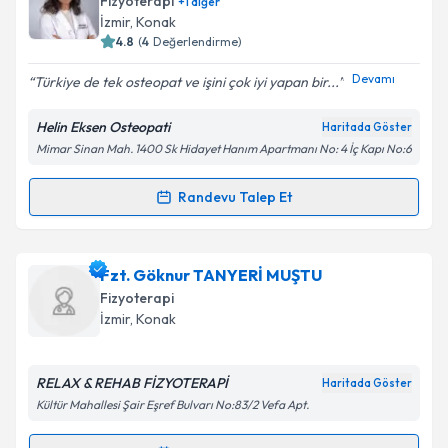
Fizyoterapi
+
1
diğer
hazırlandığında e-posta ile bilgilendireceğiz.
İzmir
, Konak
4.8
(
4
Değerlendirme)
E-posta Adresiniz
Devamı
Türkiye de tek osteopat ve işini çok iyi yapan bir...
Helin Eksen Osteopati
Haritada Göster
Mimar Sinan Mah. 1400 Sk Hidayet Hanım Apartmanı No: 4 İç Kapı No:6
Kişisel verilerimin işlenmesine ilişkin
Aydınlatma
Metni
'ni okudum ve kişisel verilerimin belirtilen
kapsamda işlenmesini kabul ediyorum.
Randevu Talep Et
Randevu Takvimi Talebi
Takvim Talebini Gönder
Fzt. Helin Eksen
için randevu takvimi talebi oluşturun.
Fzt. Göknur TANYERİ MUŞTU
Size bu uzmandan randevu almanız için bir takvim
Fizyoterapi
hazırlandığında e-posta ile bilgilendireceğiz.
İzmir
, Konak
E-posta Adresiniz
RELAX & REHAB FİZYOTERAPİ
Haritada Göster
Kültür Mahallesi Şair Eşref Bulvarı No:83/2 Vefa Apt.