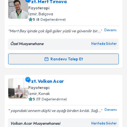
Fzt. Behlül Levent
için randevu takvimi talebi
Fzt. Mert Tırnova
oluşturun. Size bu uzmandan randevu almanız için bir
Fizyoterapi
takvim hazırlandığında e-posta ile bilgilendireceğiz.
İzmir
, Balçova
5
(
8
Değerlendirme)
E-posta Adresiniz
Devamı
Mert Bey işinde çok ilgili güler yüzlü ve güvenilir bir...
Özel Muayenehane
Haritada Göster
Kişisel verilerimin işlenmesine ilişkin
Aydınlatma
Metni
'ni okudum ve kişisel verilerimin belirtilen
Randevu Talep Et
Randevu Takvimi Talebi
kapsamda işlenmesini kabul ediyorum.
Takvim Talebini Gönder
Fzt. Mert Tırnova
için randevu takvimi talebi
Fzt. Volkan Acar
oluşturun. Size bu uzmandan randevu almanız için bir
Fizyoterapi
takvim hazırlandığında e-posta ile bilgilendireceğiz.
İzmir
, Konak
5
(
17
Değerlendirme)
E-posta Adresiniz
Devamı
yaşındaki annem düştü ve ayağı birden kırıldı. Sağ...
Volkan Acar Muayenehanesi
Haritada Göster