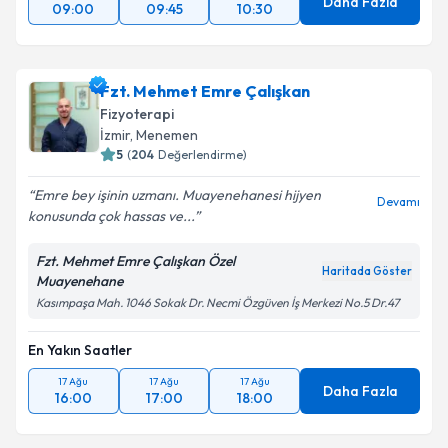
Daha Fazla
09:00
09:45
10:30
Fzt. Mehmet Emre Çalışkan
Fizyoterapi
İzmir
, Menemen
5
(
204
Değerlendirme)
Emre bey işinin uzmanı. Muayenehanesi hijyen
Devamı
konusunda çok hassas ve...
Fzt. Mehmet Emre Çalışkan Özel
Haritada Göster
Muayenehane
Kasımpaşa Mah. 1046 Sokak Dr. Necmi Özgüven İş Merkezi No.5 Dr.47
En Yakın Saatler
17 Ağu
17 Ağu
17 Ağu
Daha Fazla
16:00
17:00
18:00