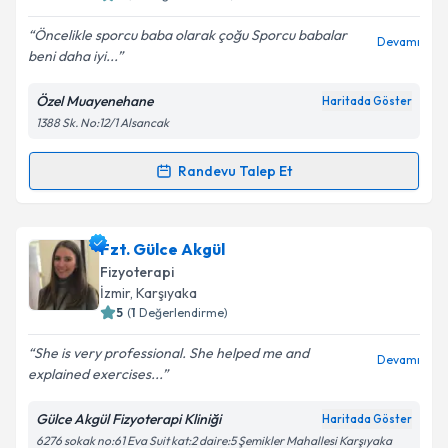
Öncelikle sporcu baba olarak çoğu Sporcu babalar
Devamı
beni daha iyi...
Özel Muayenehane
Haritada Göster
1388 Sk. No:12/1 Alsancak
Randevu Talep Et
Randevu Takvimi Talebi
Fzt. Turgay Ülgüner
için randevu takvimi talebi
Fzt. Gülce Akgül
oluşturun. Size bu uzmandan randevu almanız için bir
Fizyoterapi
takvim hazırlandığında e-posta ile bilgilendireceğiz.
İzmir
, Karşıyaka
5
(
1
Değerlendirme)
E-posta Adresiniz
She is very professional. She helped me and
Devamı
explained exercises...
Gülce Akgül Fizyoterapi Kliniği
Haritada Göster
Kişisel verilerimin işlenmesine ilişkin
Aydınlatma
6276 sokak no:61 Eva Suit kat:2 daire:5 Şemikler Mahallesi Karşıyaka
Metni
'ni okudum ve kişisel verilerimin belirtilen