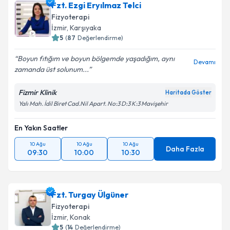
Fzt. Ezgi Eryılmaz Telci
Fizyoterapi
İzmir
, Karşıyaka
5
(
87
Değerlendirme)
Boyun fıtığım ve boyun bölgemde yaşadığım, aynı
Devamı
zamanda üst solunum...
Fizmir Klinik
Haritada Göster
Yalı Mah. İdil Biret Cad.Nil Apart. No:3 D:3 K:3 Mavişehir
En Yakın Saatler
10 Ağu
10 Ağu
10 Ağu
Daha Fazla
09:30
10:00
10:30
Fzt. Turgay Ülgüner
Fizyoterapi
İzmir
, Konak
5
(
14
Değerlendirme)