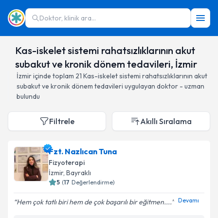
Doktor, klinik ara...
Kas-iskelet sistemi rahatsızlıklarının akut
subakut ve kronik dönem tedavileri, İzmir
İzmir
içinde toplam
21
Kas-iskelet sistemi rahatsızlıklarının akut
subakut ve kronik dönem tedavileri
uygulayan doktor - uzman
bulundu
Filtrele
Akıllı Sıralama
Fzt. Nazlıcan Tuna
Fizyoterapi
İzmir
, Bayraklı
5
(
17
Değerlendirme)
Devamı
Hem çok tatlı biri hem de çok başarılı bir eğitmen....