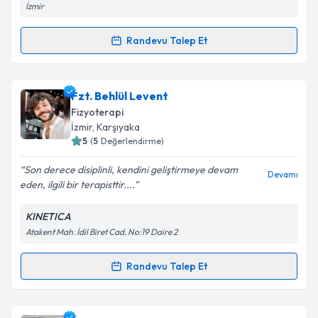
İzmir
kapsamda işlenmesini kabul ediyorum.
Randevu Talep Et
Randevu Takvimi Talebi
Takvim Talebini Gönder
Fzt. Gülce Akgül
için randevu takvimi talebi oluşturun.
Fzt. Behlül Levent
Size bu uzmandan randevu almanız için bir takvim
Fizyoterapi
hazırlandığında e-posta ile bilgilendireceğiz.
İzmir
, Karşıyaka
5
(
5
Değerlendirme)
E-posta Adresiniz
Son derece disiplinli, kendini geliştirmeye devam
Devamı
eden, ilgili bir terapisttir....
KINETICA
Kişisel verilerimin işlenmesine ilişkin
Aydınlatma
Atakent Mah. İdil Biret Cad. No:19 Daire 2
Metni
'ni okudum ve kişisel verilerimin belirtilen
kapsamda işlenmesini kabul ediyorum.
Randevu Talep Et
Randevu Takvimi Talebi
Takvim Talebini Gönder