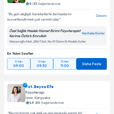
5
(
33
Değerlendirme)
Bu gün değişik hareketlerle bel kaslarını
Devamı
kuvvetlendirmek çok verimli oldu
Özel Sağlık Meslek Hizmet Birimi Fizyoterapist
Haritada Göster
Kerime Öztürk Emrullah
Mansuroğlu Mah. 286/1 Sok. No:10 Daire:16 Modda Suites
En Yakın Saatler
10 Ağu
10 Ağu
10 Ağu
Daha Fazla
09:00
09:30
11:00
Fzt. Beyza Efe
Fizyoterapi
İzmir
, Karşıyaka
4.9
(
80
Değerlendirme)
Beyza hanım çok ilgili ve işini layıkıyla yapan bir