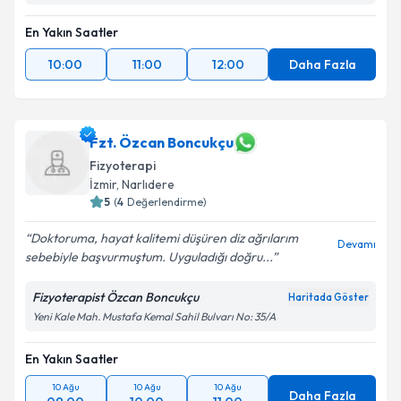
En Yakın Saatler
10:00
11:00
12:00
Daha Fazla
Fzt. Özcan Boncukçu
Fizyoterapi
İzmir
, Narlıdere
5
(
4
Değerlendirme)
Doktoruma, hayat kalitemi düşüren diz ağrılarım
Devamı
sebebiyle başvurmuştum. Uyguladığı doğru...
Fizyoterapist Özcan Boncukçu
Haritada Göster
Yeni Kale Mah. Mustafa Kemal Sahil Bulvarı No: 35/A
En Yakın Saatler
10 Ağu
10 Ağu
10 Ağu
Daha Fazla