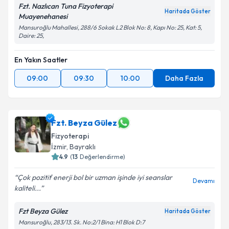
Fzt. Nazlıcan Tuna Fizyoterapi
Haritada Göster
Muayenehanesi
Mansuroğlu Mahallesi, 288/6 Sokak L2 Blok No: 8, Kapı No: 25, Kat: 5,
Daire: 25,
En Yakın Saatler
09:00
09:30
10:00
Daha Fazla
Fzt. Beyza Gülez
Fizyoterapi
İzmir
, Bayraklı
4.9
(
13
Değerlendirme)
Çok pozitif enerji bol bir uzman işinde iyi seanslar
Devamı
kaliteli...
Fzt Beyza Gülez
Haritada Göster
Mansuroğlu, 283/13. Sk. No:2/1 Bina: H1 Blok D:7