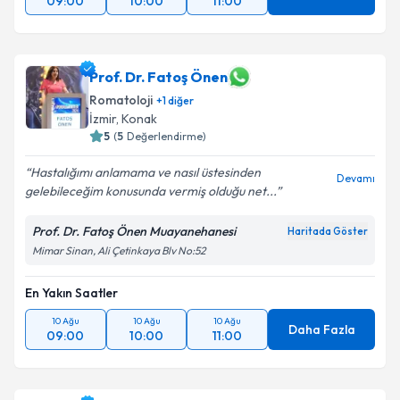
09:00
10:00
11:00
Prof. Dr. Fatoş Önen
Romatoloji
+
1
diğer
İzmir
, Konak
5
(
5
Değerlendirme)
Hastalığımı anlamama ve nasıl üstesinden
Devamı
gelebileceğim konusunda vermiş olduğu net...
Prof. Dr. Fatoş Önen Muayanehanesi
Haritada Göster
Mimar Sinan, Ali Çetinkaya Blv No:52
En Yakın Saatler
10 Ağu
10 Ağu
10 Ağu
Daha Fazla
09:00
10:00
11:00