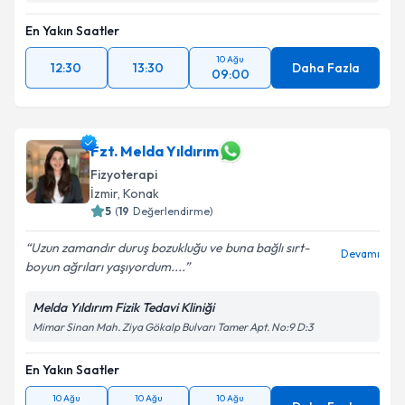
En Yakın Saatler
10 Ağu
12:30
13:30
Daha Fazla
09:00
Fzt. Melda Yıldırım
Fizyoterapi
İzmir
, Konak
5
(
19
Değerlendirme)
Uzun zamandır duruş bozukluğu ve buna bağlı sırt-
Devamı
boyun ağrıları yaşıyordum....
Melda Yıldırım Fizik Tedavi Kliniği
Mimar Sinan Mah. Ziya Gökalp Bulvarı Tamer Apt. No:9 D:3
En Yakın Saatler
10 Ağu
10 Ağu
10 Ağu