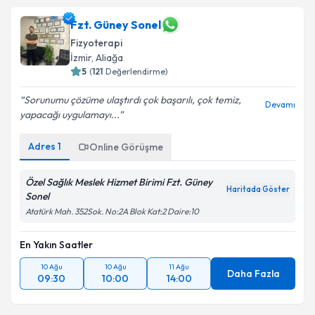
Fzt. Güney Sonel
Fizyoterapi
İzmir
, Aliağa
5
(
121
Değerlendirme)
Sorunumu çözüme ulaştırdı çok başarılı, çok temiz,
Devamı
yapacağı uygulamayı...
Adres
1
Online Görüşme
Özel Sağlık Meslek Hizmet Birimi Fzt. Güney
Haritada Göster
Sonel
Atatürk Mah. 352Sok. No:2A Blok Kat:2 Daire:10
En Yakın Saatler
10 Ağu
10 Ağu
11 Ağu
Daha Fazla
09:30
10:00
14:00