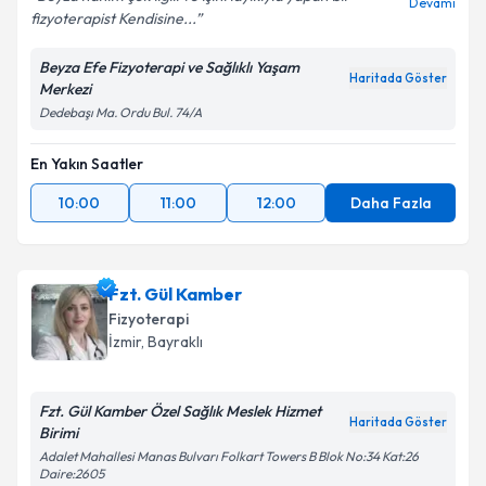
Devamı
fizyoterapist Kendisine...
Beyza Efe Fizyoterapi ve Sağlıklı Yaşam
Haritada Göster
Merkezi
Dedebaşı Ma. Ordu Bul. 74/A
En Yakın Saatler
10:00
11:00
12:00
Daha Fazla
Fzt. Gül Kamber
Fizyoterapi
İzmir
, Bayraklı
Fzt. Gül Kamber Özel Sağlık Meslek Hizmet
Haritada Göster
Birimi
Adalet Mahallesi Manas Bulvarı Folkart Towers B Blok No:34 Kat:26
Daire:2605