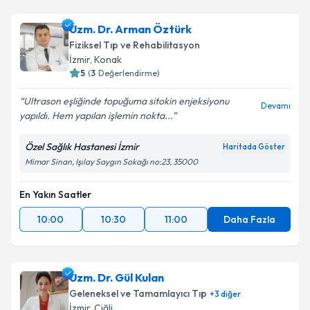
Uzm. Dr. Arman Öztürk
Fiziksel Tıp ve Rehabilitasyon
İzmir
, Konak
5
(
3
Değerlendirme)
Ultrason eşliğinde topuğuma sitokin enjeksiyonu
Devamı
yapıldı. Hem yapılan işlemin nokta...
Özel Sağlık Hastanesi İzmir
Haritada Göster
Mimar Sinan, Işılay Saygın Sokağı no:23, 35000
En Yakın Saatler
10:00
10:30
11:00
Daha Fazla
Uzm. Dr. Gül Kulan
Geleneksel ve Tamamlayıcı Tıp
+
3
diğer
İzmir
, Çiğli