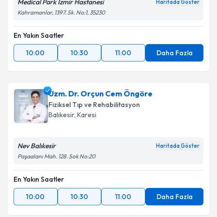
Medical Park İzmir Hastanesi
Haritada Göster
Kahramanlar, 1397. Sk. No:1, 35230
Takvim Talebini Gönder
En Yakın Saatler
10:00
10:30
11:00
Daha Fazla
Uzm. Dr. Orçun Cem Öngöre
Fiziksel Tıp ve Rehabilitasyon
Balıkesir
, Karesi
Nev Balıkesir
Haritada Göster
Paşaalanı Mah. 128. Sok No:20
En Yakın Saatler
10:00
10:30
11:00
Daha Fazla