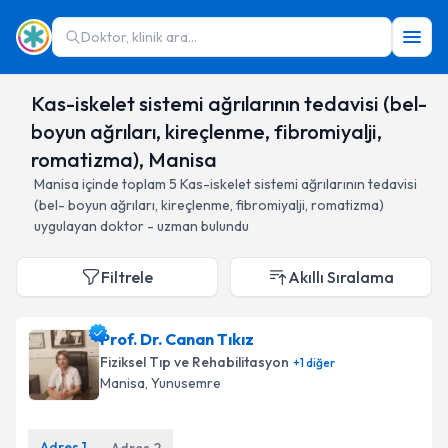
Doktor, klinik ara...
Kas-iskelet sistemi ağrılarının tedavisi (bel-
boyun ağrıları, kireçlenme, fibromiyalji,
romatizma), Manisa
Manisa
içinde toplam
5
Kas-iskelet sistemi ağrılarının tedavisi
(bel- boyun ağrıları, kireçlenme, fibromiyalji, romatizma)
uygulayan doktor - uzman bulundu
Filtrele
Akıllı Sıralama
Prof. Dr. Canan Tıkız
Fiziksel Tıp ve Rehabilitasyon
+
1
diğer
Manisa
, Yunusemre
Adres
1