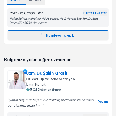
Adres
2
Prof. Dr. Canan Tıkız
Haritada Göster
Hafsa Sultan mahallesi, 4808 sokak, No:2 Nevzat Bey Apt, D:Kat:8
Daire:63, 45030 Yunusemre
Randevu Talep Et
Randevu Takvimi Talebi
Prof. Dr. Canan Tıkız
için randevu takvimi talebi
Bölgenize yakın diğer uzmanlar
oluşturun. Size bu uzmandan randevu almanız için bir
takvim hazırlandığında e-posta ile bilgilendireceğiz.
Uzm. Dr. Şahin Kıratlı
E-posta Adresiniz
Fiziksel Tıp ve Rehabilitasyon
İzmir
, Konak
5
(
21
Değerlendirme)
Şahin bey muhteşem bir doktor, tedavileri ile resmen
Kişisel verilerimin işlenmesine ilişkin
Aydınlatma
Devamı
gençleştim, dizlerim...
Metni
'ni okudum ve kişisel verilerimin belirtilen
kapsamda işlenmesini kabul ediyorum.