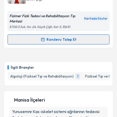
Fizimer Fizik Tedavi ve Rehabilitasyon Tıp
Haritada Göster
Merkezi
8708/2 Sok. No :2A, Küçük Çiğli, Kat :3, 35610
Randevu Talep Et
Randevu Takvimi Talebi
Uzm. Dr. Gül Kulan
için randevu takvimi talebi
oluşturun. Size bu uzmandan randevu almanız için bir
İlgili Branşlar
takvim hazırlandığında e-posta ile bilgilendireceğiz.
Algoloji (Fiziksel Tıp ve Rehabilitasyon)
Fiziksel Tıp ve Reha
1
E-posta Adresiniz
Manisa İlçeleri
Kişisel verilerimin işlenmesine ilişkin
Aydınlatma
Yunusemre
Metni
Kas-iskelet sistemi ağrılarının tedavisi
'ni okudum ve kişisel verilerimin belirtilen
kapsamda işlenmesini kabul ediyorum.