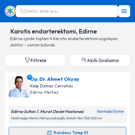
Doktor, klinik ara...
Karotis endarterektomi, Edirne
Edirne
içinde toplam
4
Karotis endarterektomi
uygulayan
doktor - uzman bulundu
Filtrele
Akıllı Sıralama
Op. Dr. Ahmet Okyay
Kalp Damar Cerrahisi
Edirne
, Merkez
Edirne Sultan 1. Murat Devlet Hastanesi
Haritada Göster
Hadımağa Mevkii Helvacısakaoğlu Sokak.Yeni Toki Edirne
Randevu Talep Et