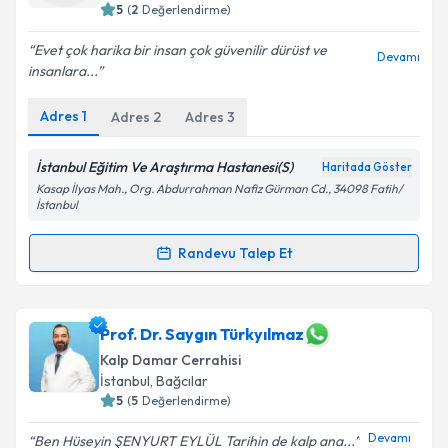
5
(
2
Değerlendirme)
Evet çok harika bir insan çok güvenilir dürüst ve
Kişisel verilerimin işlenmesine ilişkin
Aydınlatma
Devamı
insanlara...
Metni
'ni okudum ve kişisel verilerimin belirtilen
kapsamda işlenmesini kabul ediyorum.
Adres
1
Adres
2
Adres
3
Takvim Talebini Gönder
İstanbul Eğitim Ve Araştırma Hastanesi(S)
Haritada Göster
Kasap İlyas Mah., Org. Abdurrahman Nafiz Gürman Cd., 34098 Fatih/
İstanbul
Randevu Talep Et
Randevu Takvimi Talebi
Uzm. Dr. Cafer Sadık Zorkun
için randevu takvimi
Prof. Dr. Saygın Türkyılmaz
talebi oluşturun. Size bu uzmandan randevu almanız
Kalp Damar Cerrahisi
için bir takvim hazırlandığında e-posta ile
İstanbul
, Bağcılar
bilgilendireceğiz.
5
(
5
Değerlendirme)
E-posta Adresiniz
Devamı
Ben Hüseyin ŞENYURT EYLÜL Tarihin de kalp ana...