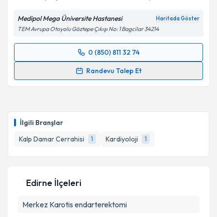
Medipol Mega Üniversite Hastanesi
Haritada Göster
TEM Avrupa Otoyolu Göztepe Çıkışı No: 1 Bagcilar 34214
Kişisel verilerimin işlenmesine ilişkin
Aydınlatma
Metni
'ni okudum ve kişisel verilerimin belirtilen
0 (850) 811 32 74
Randevu Takvimi Talebi
kapsamda işlenmesini kabul ediyorum.
Randevu Talep Et
Takvim Talebini Gönder
Prof. Dr. Saygın Türkyılmaz
için randevu takvimi
talebi oluşturun. Size bu uzmandan randevu almanız
için bir takvim hazırlandığında e-posta ile
bilgilendireceğiz.
İlgili Branşlar
E-posta Adresiniz
Kalp Damar Cerrahisi
Kardiyoloji
1
1
Edirne İlçeleri
Kişisel verilerimin işlenmesine ilişkin
Aydınlatma
Metni
'ni okudum ve kişisel verilerimin belirtilen
Merkez
Karotis endarterektomi
kapsamda işlenmesini kabul ediyorum.