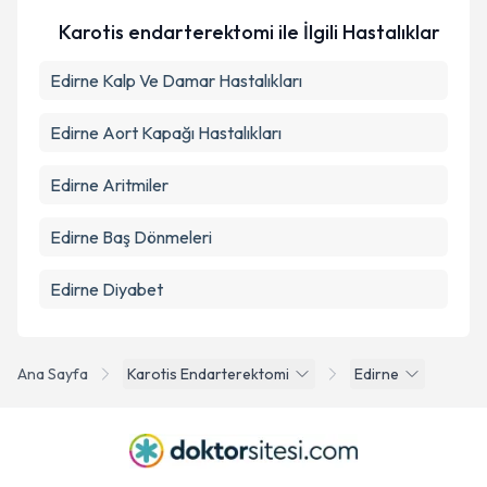
Karotis endarterektomi ile İlgili Hastalıklar
Takvim Talebini Gönder
Edirne Kalp Ve Damar Hastalıkları
Edirne Aort Kapağı Hastalıkları
Edirne Aritmiler
Edirne Baş Dönmeleri
Edirne Diyabet
Ana Sayfa
Karotis Endarterektomi
Edirne