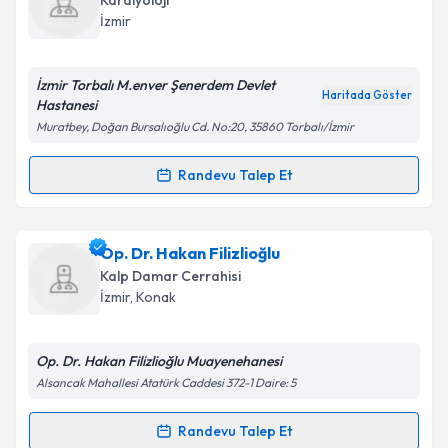
Kardiyoloji
takvim hazırlandığında e-posta ile bilgilendireceğiz.
İzmir
E-posta Adresiniz
İzmir Torbalı M.enver Şenerdem Devlet
Haritada Göster
Hastanesi
Muratbey, Doğan Bursalıoğlu Cd. No:20, 35860 Torbalı/İzmir
Kişisel verilerimin işlenmesine ilişkin
Aydınlatma
Metni
'ni okudum ve kişisel verilerimin belirtilen
Randevu Talep Et
Randevu Takvimi Talebi
kapsamda işlenmesini kabul ediyorum.
Uzm. Dr. Yalçın Özkurt
için randevu takvimi talebi
Op. Dr. Hakan Filizlioğlu
Takvim Talebini Gönder
oluşturun. Size bu uzmandan randevu almanız için bir
Kalp Damar Cerrahisi
takvim hazırlandığında e-posta ile bilgilendireceğiz.
İzmir
, Konak
E-posta Adresiniz
Op. Dr. Hakan Filizlioğlu Muayenehanesi
Alsancak Mahallesi Atatürk Caddesi 372-1 Daire: 5
Kişisel verilerimin işlenmesine ilişkin
Aydınlatma
Randevu Talep Et
Randevu Takvimi Talebi