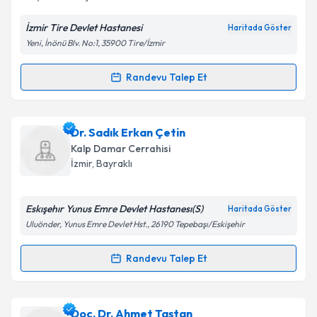
İzmir Tire Devlet Hastanesi
Haritada Göster
Yeni, İnönü Blv. No:1, 35900 Tire/İzmir
Kişisel verilerimin işlenmesine ilişkin
Aydınlatma
Metni
'ni okudum ve kişisel verilerimin belirtilen
kapsamda işlenmesini kabul ediyorum.
Randevu Talep Et
Randevu Takvimi Talebi
Takvim Talebini Gönder
Dr. Milyar Yakar
için randevu takvimi talebi oluşturun.
Dr. Sadık Erkan Çetin
Size bu uzmandan randevu almanız için bir takvim
Kalp Damar Cerrahisi
hazırlandığında e-posta ile bilgilendireceğiz.
İzmir
, Bayraklı
E-posta Adresiniz
Eskışehır Yunus Emre Devlet Hastanesı(S)
Haritada Göster
Uluönder, Yunus Emre Devlet Hst., 26190 Tepebaşı/Eskişehir
Kişisel verilerimin işlenmesine ilişkin
Aydınlatma
Randevu Talep Et
Randevu Takvimi Talebi
Metni
'ni okudum ve kişisel verilerimin belirtilen
kapsamda işlenmesini kabul ediyorum.
Dr. Sadık Erkan Çetin
için randevu takvimi talebi
Doç. Dr. Ahmet Taştan