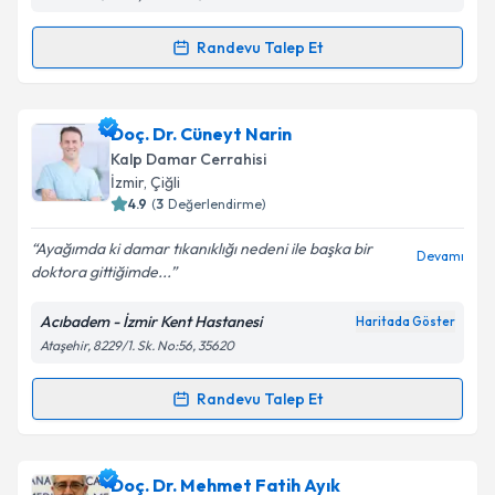
kapsamda işlenmesini kabul ediyorum.
Randevu Talep Et
Randevu Takvimi Talebi
Takvim Talebini Gönder
Prof. Dr. Osman Can Yontar
için randevu takvimi
Doç. Dr. Cüneyt Narin
talebi oluşturun. Size bu uzmandan randevu almanız
Kalp Damar Cerrahisi
için bir takvim hazırlandığında e-posta ile
İzmir
, Çiğli
bilgilendireceğiz.
4.9
(
3
Değerlendirme)
E-posta Adresiniz
Ayağımda ki damar tıkanıklığı nedeni ile başka bir
Devamı
doktora gittiğimde...
Acıbadem - İzmir Kent Hastanesi
Haritada Göster
Ataşehir, 8229/1. Sk. No:56, 35620
Kişisel verilerimin işlenmesine ilişkin
Aydınlatma
Metni
'ni okudum ve kişisel verilerimin belirtilen
kapsamda işlenmesini kabul ediyorum.
Randevu Talep Et
Randevu Takvimi Talebi
Takvim Talebini Gönder
Doç. Dr. Cüneyt Narin
için randevu takvimi talebi
Doç. Dr. Mehmet Fatih Ayık