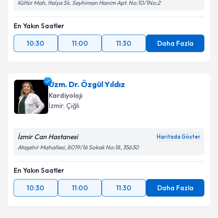
Kültür Mah, İtalya Sk. Seyhiman Hanim Apt. No:10/1No:2
En Yakın Saatler
10:30
11:00
11:30
Daha Fazla
Uzm. Dr. Özgül Yıldız
Kardiyoloji
İzmir
, Çiğli
İzmir Can Hastanesi
Haritada Göster
Ataşehir Mahallesi, 8019/16 Sokak No:18, 35630
En Yakın Saatler
10:30
11:00
11:30
Daha Fazla