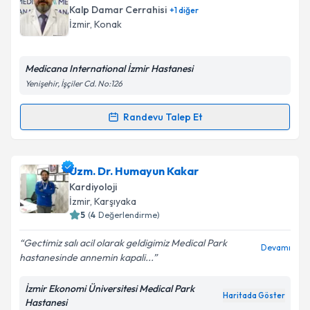
oluşturun. Size bu uzmandan randevu almanız için bir
Kalp Damar Cerrahisi
+
1
diğer
takvim hazırlandığında e-posta ile bilgilendireceğiz.
İzmir
, Konak
E-posta Adresiniz
Medicana International İzmir Hastanesi
Yenişehir, İşçiler Cd. No:126
Kişisel verilerimin işlenmesine ilişkin
Aydınlatma
Randevu Talep Et
Randevu Takvimi Talebi
Metni
'ni okudum ve kişisel verilerimin belirtilen
kapsamda işlenmesini kabul ediyorum.
Doç. Dr. Mehmet Fatih Ayık
için randevu takvimi
Uzm. Dr. Humayun Kakar
talebi oluşturun. Size bu uzmandan randevu almanız
Takvim Talebini Gönder
Kardiyoloji
için bir takvim hazırlandığında e-posta ile
İzmir
, Karşıyaka
bilgilendireceğiz.
5
(
4
Değerlendirme)
E-posta Adresiniz
Gectimiz salı acil olarak geldigimiz Medical Park
Devamı
hastanesinde annemin kapali...
İzmir Ekonomi Üniversitesi Medical Park
Haritada Göster
Hastanesi
Kişisel verilerimin işlenmesine ilişkin
Aydınlatma