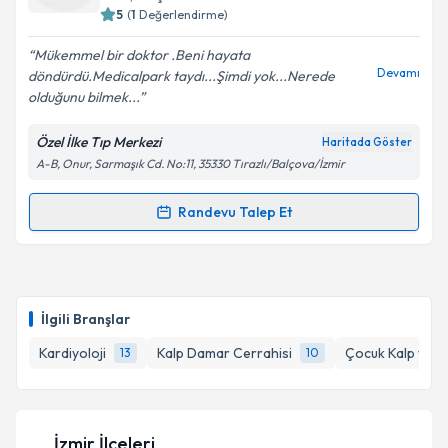
5
(
1
Değerlendirme)
E-posta Adresiniz
Mükemmel bir doktor .Beni hayata
Devamı
döndürdü.Medicalpark taydı...Şimdi yok...Nerede
olduğunu bilmek...
Kişisel verilerimin işlenmesine ilişkin
Aydınlatma
Özel İlke Tıp Merkezi
Haritada Göster
Metni
'ni okudum ve kişisel verilerimin belirtilen
A-B, Onur, Sarmaşık Cd. No:11, 35330 Tırazlı/Balçova/İzmir
kapsamda işlenmesini kabul ediyorum.
Randevu Talep Et
Randevu Takvimi Talebi
Takvim Talebini Gönder
Dr. Mehmet Eyüboğlu
için randevu takvimi talebi
oluşturun. Size bu uzmandan randevu almanız için bir
İlgili Branşlar
takvim hazırlandığında e-posta ile bilgilendireceğiz.
Kardiyoloji
Kalp Damar Cerrahisi
Çocuk Kalp ve D
13
10
E-posta Adresiniz
İzmir İlçeleri