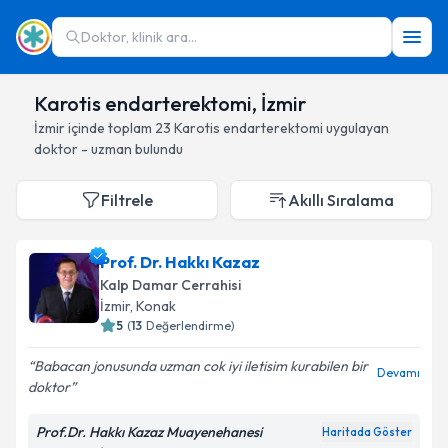
Doktor, klinik ara...
Karotis endarterektomi, İzmir
İzmir
içinde toplam
23
Karotis endarterektomi
uygulayan
doktor - uzman bulundu
Filtrele
Akıllı Sıralama
Prof. Dr. Hakkı Kazaz
Kalp Damar Cerrahisi
İzmir
, Konak
5
(
13
Değerlendirme)
Babacan jonusunda uzman cok iyi iletisim kurabilen bir
Devamı
doktor
Prof.Dr. Hakkı Kazaz Muayenehanesi
Haritada Göster