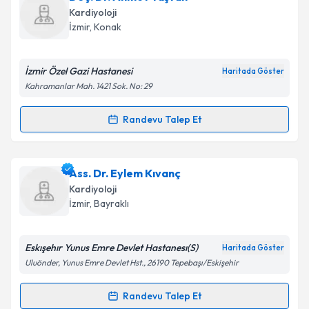
oluşturun. Size bu uzmandan randevu almanız için bir
Takvim Talebini Gönder
Kardiyoloji
takvim hazırlandığında e-posta ile bilgilendireceğiz.
İzmir
, Konak
E-posta Adresiniz
İzmir Özel Gazi Hastanesi
Haritada Göster
Kahramanlar Mah. 1421 Sok. No: 29
Kişisel verilerimin işlenmesine ilişkin
Aydınlatma
Randevu Talep Et
Randevu Takvimi Talebi
Metni
'ni okudum ve kişisel verilerimin belirtilen
kapsamda işlenmesini kabul ediyorum.
Doç. Dr. Ahmet Taştan
için randevu takvimi talebi
Ass. Dr. Eylem Kıvanç
oluşturun. Size bu uzmandan randevu almanız için bir
Takvim Talebini Gönder
Kardiyoloji
takvim hazırlandığında e-posta ile bilgilendireceğiz.
İzmir
, Bayraklı
E-posta Adresiniz
Eskışehır Yunus Emre Devlet Hastanesı(S)
Haritada Göster
Uluönder, Yunus Emre Devlet Hst., 26190 Tepebaşı/Eskişehir
Kişisel verilerimin işlenmesine ilişkin
Aydınlatma
Randevu Talep Et
Randevu Takvimi Talebi