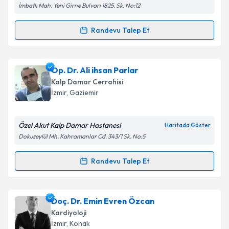
İmbatlı Mah. Yeni Girne Bulvarı 1825. Sk. No:12
Metni
'ni okudum ve kişisel verilerimin belirtilen
kapsamda işlenmesini kabul ediyorum.
Randevu Talep Et
Randevu Takvimi Talebi
Takvim Talebini Gönder
Uzm. Dr. Humayun Kakar
için randevu takvimi talebi
Op. Dr. Ali ihsan Parlar
oluşturun. Size bu uzmandan randevu almanız için bir
Kalp Damar Cerrahisi
takvim hazırlandığında e-posta ile bilgilendireceğiz.
İzmir
, Gaziemir
E-posta Adresiniz
Özel Akut Kalp Damar Hastanesi
Haritada Göster
Dokuzeylül Mh. Kahramanlar Cd. 343/1 Sk. No:5
Kişisel verilerimin işlenmesine ilişkin
Aydınlatma
Randevu Talep Et
Randevu Takvimi Talebi
Metni
'ni okudum ve kişisel verilerimin belirtilen
kapsamda işlenmesini kabul ediyorum.
Op. Dr. Ali ihsan Parlar
için randevu takvimi talebi
Doç. Dr. Emin Evren Özcan
oluşturun. Size bu uzmandan randevu almanız için bir
Takvim Talebini Gönder
Kardiyoloji
takvim hazırlandığında e-posta ile bilgilendireceğiz.
İzmir
, Konak