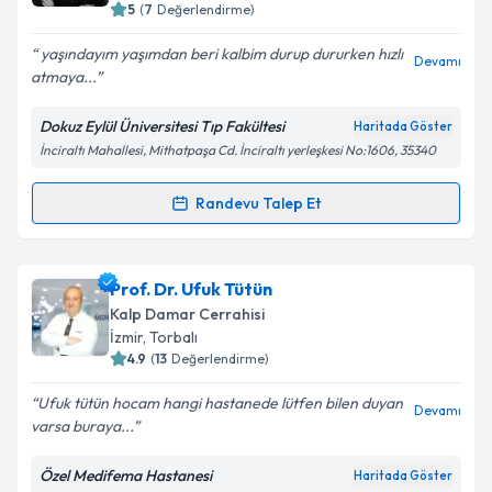
5
(
7
Değerlendirme)
E-posta Adresiniz
yaşındayım yaşımdan beri kalbim durup dururken hızlı
Devamı
atmaya...
Dokuz Eylül Üniversitesi Tıp Fakültesi
Haritada Göster
Kişisel verilerimin işlenmesine ilişkin
Aydınlatma
İnciraltı Mahallesi, Mithatpaşa Cd. İnciraltı yerleşkesi No:1606, 35340
Metni
'ni okudum ve kişisel verilerimin belirtilen
kapsamda işlenmesini kabul ediyorum.
Randevu Talep Et
Randevu Takvimi Talebi
Takvim Talebini Gönder
Doç. Dr. Emin Evren Özcan
için randevu takvimi
Prof. Dr. Ufuk Tütün
talebi oluşturun. Size bu uzmandan randevu almanız
Kalp Damar Cerrahisi
için bir takvim hazırlandığında e-posta ile
İzmir
, Torbalı
bilgilendireceğiz.
4.9
(
13
Değerlendirme)
E-posta Adresiniz
Ufuk tütün hocam hangi hastanede lütfen bilen duyan
Devamı
varsa buraya...
Özel Medifema Hastanesi
Haritada Göster