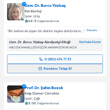
Uzm. Dr. Burcu Yüzbaş
Kardiyoloji
İzmir
, Urla
4.9
(
5
Değerlendirme)
Devamı
Bir kelime ile süper bir doktor keşke doktorların...
Uzm. Dr. Burcu Yüzbaş-Kardiyoloji Kliniği
Haritada Göster
HACI İSA MAHALLESİ KÜÇÜK HAMAM SOKAK NO:8
0 (850) 474 71 33
Randevu Takvimi Talebi
Randevu Talep Et
Uzm. Dr. Burcu Yüzbaş
için randevu takvimi talebi
oluşturun. Size bu uzmandan randevu almanız için bir
Prof. Dr. Şahin Bozok
takvim hazırlandığında e-posta ile bilgilendireceğiz.
Kalp Damar Cerrahisi
E-posta Adresiniz
İzmir
, Çiğli
5
(
50
Değerlendirme)