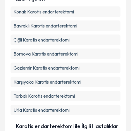
Kişisel verilerimin işlenmesine ilişkin
Aydınlatma
Konak
Karotis endarterektomi
Metni
'ni okudum ve kişisel verilerimin belirtilen
kapsamda işlenmesini kabul ediyorum.
Bayraklı
Karotis endarterektomi
Takvim Talebini Gönder
Çiğli
Karotis endarterektomi
Bornova
Karotis endarterektomi
Gaziemir
Karotis endarterektomi
Karşıyaka
Karotis endarterektomi
Torbalı
Karotis endarterektomi
Urla
Karotis endarterektomi
Karotis endarterektomi ile İlgili Hastalıklar