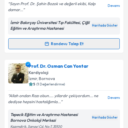
Sayın Prof. Dr. Şahin Bozok ve değerli ekibi, Kalp
Devamı
damar...
Kişisel verilerimin işlenmesine ilişkin
Aydınlatma
Metni
'ni okudum ve kişisel verilerimin belirtilen
İzmir Bakırçay Üniversitesi Tıp Fakültesi, Çiğli
kapsamda işlenmesini kabul ediyorum.
Haritada Göster
Eğitim ve Araştırma Hastanesi
Takvim Talebini Gönder
Randevu Talep Et
Randevu Takvimi Talebi
Prof. Dr. Şahin Bozok
için randevu takvimi talebi
Prof. Dr. Osman Can Yontar
oluşturun. Size bu uzmandan randevu almanız için bir
Kardiyoloji
takvim hazırlandığında e-posta ile bilgilendireceğiz.
İzmir
, Bornova
5
(
1
Değerlendirme)
E-posta Adresiniz
Allah ondan Razı olsun.... yıllardır çekiyordum... ne
Devamı
dediyse hepsini hastalığımla...
Tepecik Eğitim ve Araştırma Hastanesi
Kişisel verilerimin işlenmesine ilişkin
Aydınlatma
Haritada Göster
Bornova Onkoloji Merkezi
Metni
'ni okudum ve kişisel verilerimin belirtilen
Kazımdirik, Sanayi Cd. No:7, 35100