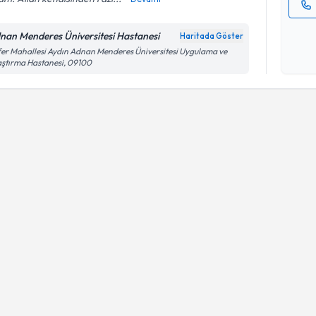
Kişisel
nan Menderes Üniversitesi Hastanesi
Haritada Göster
okudum
er Mahallesi Aydın Adnan Menderes Üniversitesi Uygulama ve
işlenm
ştırma Hastanesi, 09100