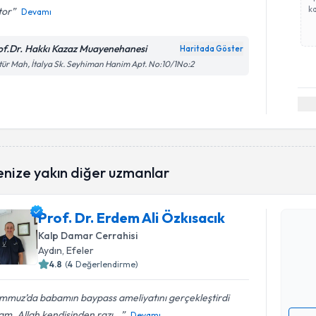
ka
tor
Devamı
of.Dr. Hakkı Kazaz Muayenehanesi
Haritada Göster
tür Mah, İtalya Sk. Seyhiman Hanim Apt. No:10/1No:2
Randevu T
enize yakın diğer uzmanlar
Prof. Dr. Erdem Ali Özkısacık
Prof. Dr. 
oluşturun. 
Kalp Damar Cerrahisi
hazırlandığ
Aydın
, Efeler
4.8
(
4
Değerlendirme)
E-posta Ad
mmuz’da babamın baypass ameliyatını gerçekleştirdi
m. Allah kendisinden razı...
Devamı