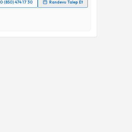
0 (850) 474 17 30
Randevu Talep Et
 verilerimin işlenmesine ilişkin
Aydınlatma Metni
'ni
 ve kişisel verilerimin belirtilen kapsamda
esini kabul ediyorum.
Takvim Talebini Gönder