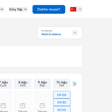
Giriş Yap
Doktor musun?
Sıralama
Akıllı Sıralama
7 Ağu
8 Ağu
9 Ağu
10 Ağu
Cum
Cmt
Paz
Pzt
09:00
09:30
10:00
Takvim
Takvim
Takvim