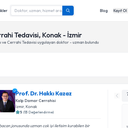
ikler
Blog
Kayıt Ol
rahi Tedavisi, Konak - İzmir
ı ve Cerrahi Tedavisi
uygulayan doktor - uzman bulundu
Prof. Dr. Hakkı Kazaz
Kalp Damar Cerrahisi
İzmir
, Konak
5
(
13
Değerlendirme)
acan jonusunda uzman cok iyi iletisim kurabilen bir