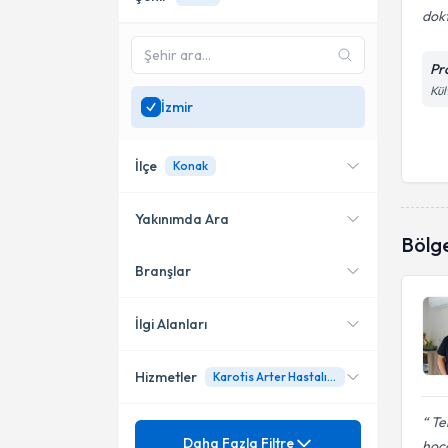
dok
Pr
Kül
İzmir
İlçe
Konak
Yakınımda Ara
Bölg
Branşlar
Konumuma yakın uzmanları
Konak
göster
İlgi Alanları
Hizmetler
Karotis Arter Hastalığı ve Cerrahi Tedavisi
Kalp Damar Cerrahisi
Te
Mezuniyet
Abdominal Aort Anevrizması
Daha Fazla Filtre
hoca