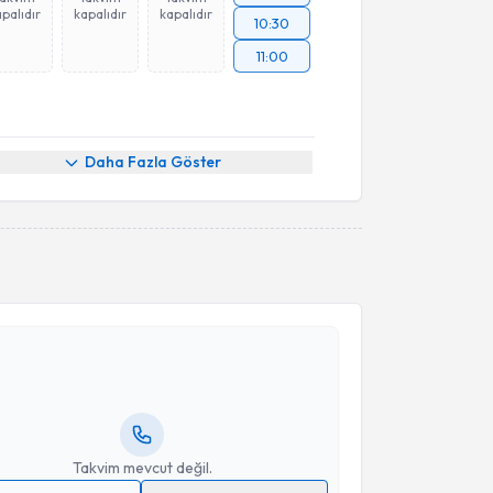
palıdır
kapalıdır
kapalıdır
10:30
11:00
Daha Fazla Göster
akvimi Talebi
Erdem Ali Özkısacık
için randevu takvimi talebi
Size bu uzmandan randevu almanız için bir takvim
ında e-posta ile bilgilendireceğiz.
resiniz
Takvim mevcut değil.