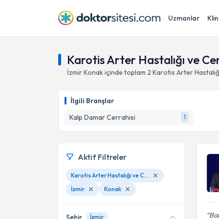
Uzmanlar
Klin
Karotis Arter Hastalığı ve Cer
İzmir
Konak
içinde toplam
2
Karotis Arter Hastalığ
İlgili Branşlar
Kalp Damar Cerrahisi
1
Aktif Filtreler
Karotis Arter Hastalığı ve Cerrahi Tedavisi
İzmir
Konak
Bab
Şehir
İzmir