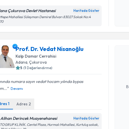
ana Çukurova Devlet Hastanesi
Haritada Göster
Kişisel
ttepe Mahallesi Süleyman Demirel Bulvarı 83027 Sokak No:4
170
okudum
işlenm
Randevu T
Prof. Dr. Vedat Nisanoğlu
Prof. Dr. 
Kalp Damar Cerrahisi
oluşturun. 
Adana
, Çukurova
hazırlandığ
5
(
1
Değerlendirme)
E-posta Ad
nında numara sayın vedat hocam yılında bypas
B
m...
Devamı
dres
1
Adres
2
Kişisel
okudum
 Alihan Derincek Muayenehanesi
Haritada Göster
işlenm
OGRUP KLİNİK. Cental Plaza, Hurmalı Mahallesi, Kurtuluş sokak,