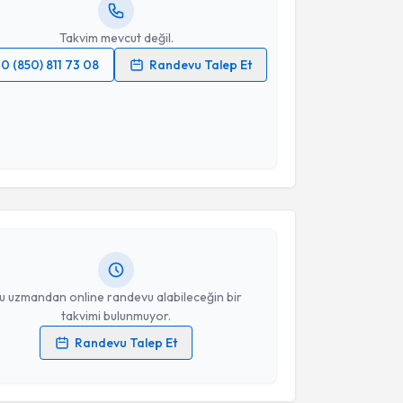
resiniz
Takvim mevcut değil.
0 (850) 811 73 08
Randevu Talep Et
 verilerimin işlenmesine ilişkin
Aydınlatma Metni
'ni
 ve kişisel verilerimin belirtilen kapsamda
esini kabul ediyorum.
akvimi Talebi
Takvim Talebini Gönder
 Utku Alemdaroğlu
için randevu takvimi talebi
Size bu uzmandan randevu almanız için bir takvim
ında e-posta ile bilgilendireceğiz.
resiniz
u uzmandan online randevu alabileceğin bir
takvimi bulunmuyor.
Randevu Talep Et
 verilerimin işlenmesine ilişkin
Aydınlatma Metni
'ni
 ve kişisel verilerimin belirtilen kapsamda
akvimi Talebi
esini kabul ediyorum.