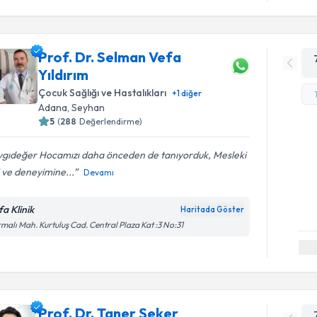
Prof. Dr. Selman Vefa
Yıldırım
Çocuk Sağlığı ve Hastalıkları
+
1
diğer
Adana
, Seyhan
5
(
288
Değerlendirme)
ygıdeğer Hocamızı daha önceden de tanıyorduk, Mesleki
i ve deneyimine...
Devamı
fa Klinik
Haritada Göster
malı Mah. Kurtuluş Cad. Central Plaza Kat :3 No:31
Prof. Dr. Taner Şeker