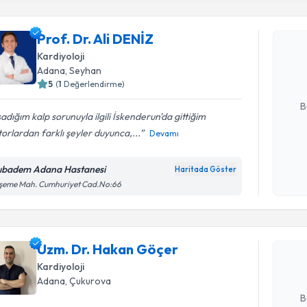
Prof. Dr. 
Prof. Dr. Ali DENİZ
uzmandan ra
Kardiyoloji
posta ile bi
Adana
, Seyhan
5
(
1
Değerlendirme)
E-posta Ad
B
adığım kalp sorunuyla ilgili İskenderun'da gittiğim
orlardan farklı şeyler duyunca,...
Devamı
Kişisel
okudum
ıbadem Adana Hastanesi
Haritada Göster
Randevu T
işlenm
şeme Mah. Cumhuriyet Cad.No:66
Uzm. Dr. 
Size bu uzm
Uzm. Dr. Hakan Göçer
hazırlandığ
Kardiyoloji
E-posta Ad
Adana
, Çukurova
B