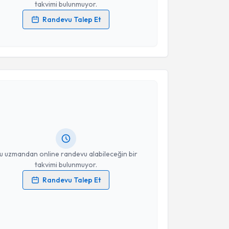
takvimi bulunmuyor.
Randevu Talep Et
 verilerimin işlenmesine ilişkin
Aydınlatma Metni
'ni
 ve kişisel verilerimin belirtilen kapsamda
esini kabul ediyorum.
akvimi Talebi
Takvim Talebini Gönder
Vedat Nisanoğlu
için randevu takvimi talebi
Size bu uzmandan randevu almanız için bir takvim
ında e-posta ile bilgilendireceğiz.
resiniz
u uzmandan online randevu alabileceğin bir
takvimi bulunmuyor.
Randevu Talep Et
 verilerimin işlenmesine ilişkin
Aydınlatma Metni
'ni
 ve kişisel verilerimin belirtilen kapsamda
esini kabul ediyorum.