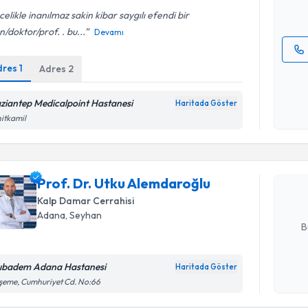
E-posta Ad
elikle inanılmaz sakin kibar saygılı efendi bir
n/doktor/prof. . bu...
Devamı
dres
1
Adres
2
Kişisel
okudum
işlenm
ziantep Medicalpoint Hastanesi
Haritada Göster
Randevu T
itkamil
Prof. Dr.
oluşturun. 
Prof. Dr. Utku Alemdaroğlu
hazırlandığ
Kalp Damar Cerrahisi
E-posta Ad
Adana
, Seyhan
B
ıbadem Adana Hastanesi
Haritada Göster
Kişisel
şeme, Cumhuriyet Cd. No:66
okudum
Randevu T
işlenm