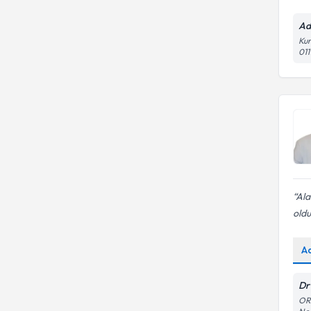
Ad
Kur
01
Ala
oldu
A
Dr
ORT