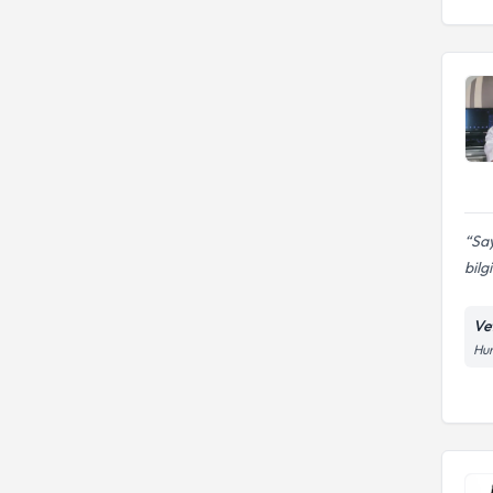
Sa
bilg
Ve
Hur