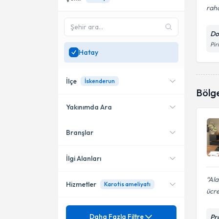
raha
Do
Pir
Hatay
İlçe
İskenderun
Bölg
Yakınımda Ara
Branşlar
Konumuma yakın uzmanları
İskenderun
göster
İlgi Alanları
Ala
Hizmetler
Karotis ameliyatı
Kardiyoloji
ücre
Mezuniyet
Ablasyon işlemleri
Daha Fazla Filtre
Pr