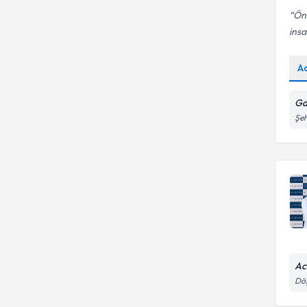
Önc
insa
A
Ga
Şeh
Ac
Dö