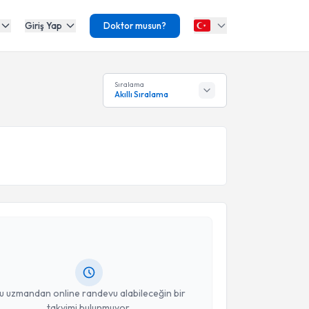
Giriş Yap
Doktor musun?
Sıralama
Akıllı Sıralama
akvimi Talebi
ihat Şen
için randevu takvimi talebi oluşturun. Size bu
ndevu almanız için bir takvim hazırlandığında e-
lgilendireceğiz.
resiniz
u uzmandan online randevu alabileceğin bir
takvimi bulunmuyor.