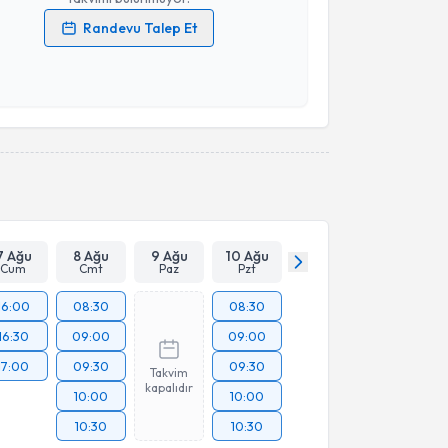
Randevu Talep Et
 verilerimin işlenmesine ilişkin
Aydınlatma Metni
'ni
 ve kişisel verilerimin belirtilen kapsamda
esini kabul ediyorum.
Takvim Talebini Gönder
7 Ağu
8 Ağu
9 Ağu
10 Ağu
Cum
Cmt
Paz
Pzt
16:00
08:30
08:30
16:30
09:00
09:00
17:00
09:30
09:30
Takvim
kapalıdır
10:00
10:00
10:30
10:30