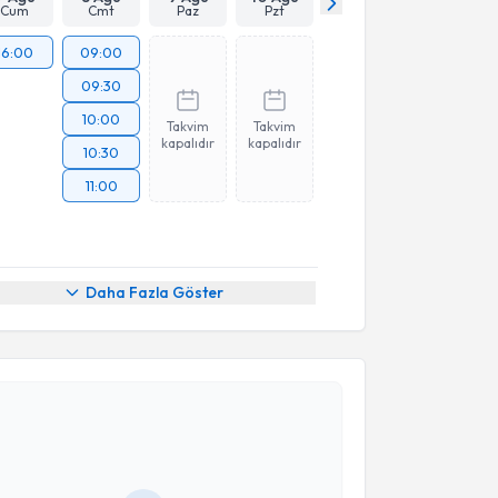
Cum
Cmt
Paz
Pzt
16:00
09:00
09:30
10:00
Takvim
Takvim
kapalıdır
kapalıdır
10:30
11:00
Daha Fazla Göster
akvimi Talebi
 Mehmet Aksoy
için randevu takvimi talebi oluşturun.
andan randevu almanız için bir takvim
ında e-posta ile bilgilendireceğiz.