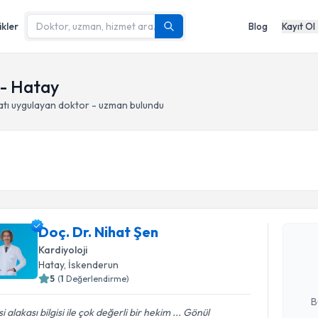
ikler
Blog
Kayıt Ol
 - Hatay
atı
uygulayan doktor - uzman bulundu
Randevu T
Doç. Dr. N
Doç. Dr. Nihat Şen
uzmandan ra
Kardiyoloji
posta ile bi
Hatay
, İskenderun
5
(
1
Değerlendirme)
E-posta Ad
B
isi alakası bilgisi ile çok değerli bir hekim ... Gönül