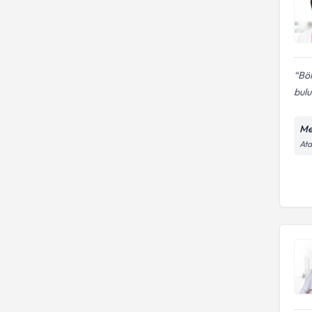
Böl
bulu
Me
Ata