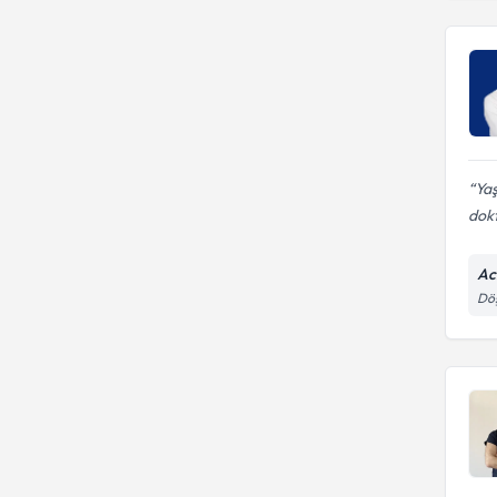
Yaş
dokt
Ac
Dö