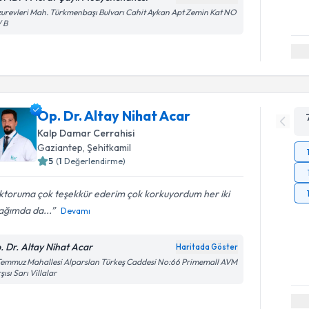
urevleri Mah. Türkmenbaşı Bulvarı Cahit Aykan Apt Zemin Kat NO
/ B
Op. Dr. Altay Nihat Acar
Kalp Damar Cerrahisi
Gaziantep
, Şehitkamil
5
(
1
Değerlendirme)
ktoruma çok teşekkür ederim çok korkuyordum her iki
ağımda da...
Devamı
. Dr. Altay Nihat Acar
Haritada Göster
Temmuz Mahallesi Alparslan Türkeş Caddesi No:66 Primemall AVM
şısı Sarı Villalar