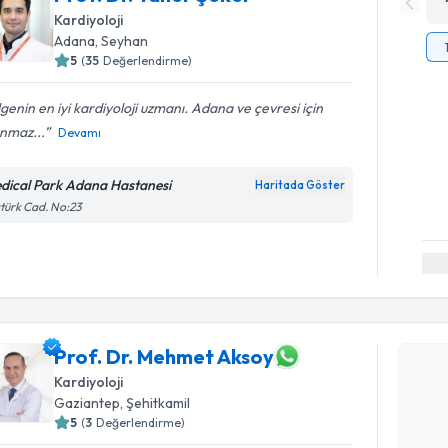
Kardiyoloji
Adana
, Seyhan
5
(
35
Değerlendirme)
genin en iyi kardiyoloji uzmanı. Adana ve çevresi için
nmaz...
Devamı
dical Park Adana Hastanesi
Haritada Göster
türk Cad. No:23
Randevu T
Prof. Dr. Mehmet Aksoy
Prof. Dr.
Kardiyoloji
Size bu uzm
Gaziantep
, Şehitkamil
hazırlandığ
5
(
3
Değerlendirme)