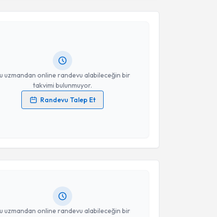
Ali DENİZ
için randevu takvimi talebi oluşturun. Size bu
Takvim Talebini Gönder
ndevu almanız için bir takvim hazırlandığında e-
lgilendireceğiz.
resiniz
u uzmandan online randevu alabileceğin bir
takvimi bulunmuyor.
Randevu Talep Et
 verilerimin işlenmesine ilişkin
Aydınlatma Metni
'ni
 ve kişisel verilerimin belirtilen kapsamda
akvimi Talebi
esini kabul ediyorum.
Takvim Talebini Gönder
Hakan Göçer
için randevu takvimi talebi oluşturun.
andan randevu almanız için bir takvim
ında e-posta ile bilgilendireceğiz.
resiniz
u uzmandan online randevu alabileceğin bir