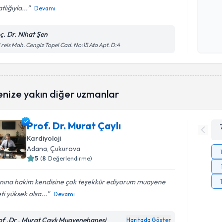
tlığıyla...
Devamı
Kişisel
okudum
ç. Dr. Nihat Şen
işlenm
i reis Mah. Cengiz Topel Cad. No:15 Ata Apt. D:4
enize yakın diğer uzmanlar
Prof. Dr. Murat Çaylı
Kardiyoloji
Adana
, Çukurova
5
(
8
Değerlendirme)
nına hakim kendisine çok teşekkür ediyorum muayene
ti yüksek olsa...
Devamı
of .Dr . Murat Çaylı Muayenehanesi
Haritada Göster