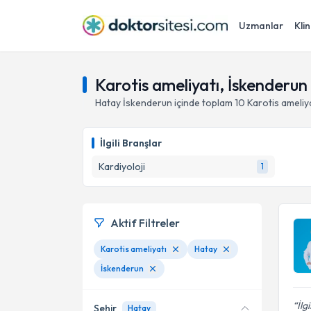
Uzmanlar
Klin
Karotis ameliyatı, İskenderun
Hatay
İskenderun
içinde toplam
10
Karotis ameliy
İlgili Branşlar
Kardiyoloji
1
Aktif Filtreler
Karotis ameliyatı
Hatay
İskenderun
İlg
Şehir
Hatay