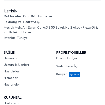
İLETİŞİM
Doktorsitesi Com Bilgi Hizmetleri
Teknoloji ve Ticaret A.Ş.
Maslak Mah. Ahi Evran Cd. A.O.S 55 Sokak No:2 Aksoy Plaza Giriş
Kat Kolektif House
İstanbul, Türkiye
SAĞLIK
PROFESYONELLER
Uzmanlar
Doktorlar İçin
Uzmanlık Alanları
Web Siteniz İçin
Hastalıklar
Kariyer
İşe Alım
Hizmetler
Hastaneler
KURUMSAL
Hakkımızda