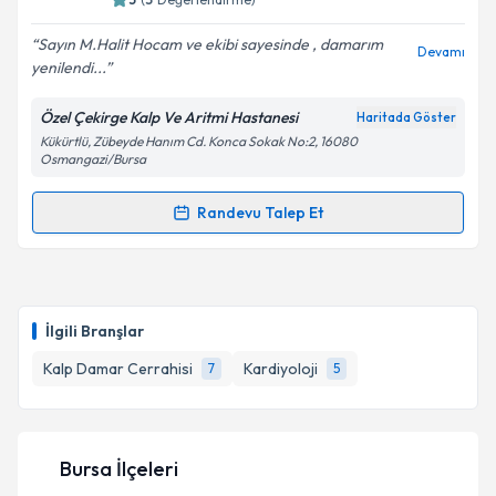
E-posta Adresiniz
Sayın M.Halit Hocam ve ekibi sayesinde , damarım
Devamı
yenilendi...
Özel Çekirge Kalp Ve Aritmi Hastanesi
Haritada Göster
Kükürtlü, Zübeyde Hanım Cd. Konca Sokak No:2, 16080
Kişisel verilerimin işlenmesine ilişkin
Aydınlatma
Osmangazi/Bursa
Metni
'ni okudum ve kişisel verilerimin belirtilen
kapsamda işlenmesini kabul ediyorum.
Randevu Talep Et
Randevu Takvimi Talebi
Takvim Talebini Gönder
Prof. Dr. Mehmet Halit Andaç
için randevu takvimi
talebi oluşturun. Size bu uzmandan randevu almanız
İlgili Branşlar
için bir takvim hazırlandığında e-posta ile
bilgilendireceğiz.
Kalp Damar Cerrahisi
Kardiyoloji
7
5
E-posta Adresiniz
Bursa İlçeleri