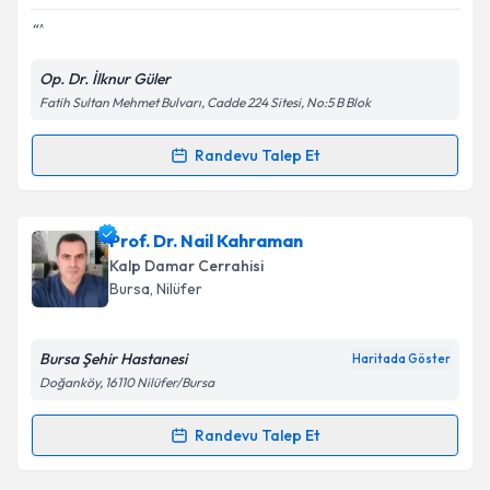
E-posta Adresiniz
Op. Dr. İlknur Güler
Fatih Sultan Mehmet Bulvarı, Cadde 224 Sitesi, No:5 B Blok
Kişisel verilerimin işlenmesine ilişkin
Aydınlatma
Metni
'ni okudum ve kişisel verilerimin belirtilen
kapsamda işlenmesini kabul ediyorum.
Randevu Talep Et
Randevu Takvimi Talebi
Takvim Talebini Gönder
Op. Dr. İlknur Güler
için randevu takvimi talebi
Prof. Dr. Nail Kahraman
oluşturun. Size bu uzmandan randevu almanız için bir
Kalp Damar Cerrahisi
takvim hazırlandığında e-posta ile bilgilendireceğiz.
Bursa
, Nilüfer
E-posta Adresiniz
Bursa Şehir Hastanesi
Haritada Göster
Doğanköy, 16110 Nilüfer/Bursa
Kişisel verilerimin işlenmesine ilişkin
Aydınlatma
Randevu Talep Et
Randevu Takvimi Talebi
Metni
'ni okudum ve kişisel verilerimin belirtilen
kapsamda işlenmesini kabul ediyorum.