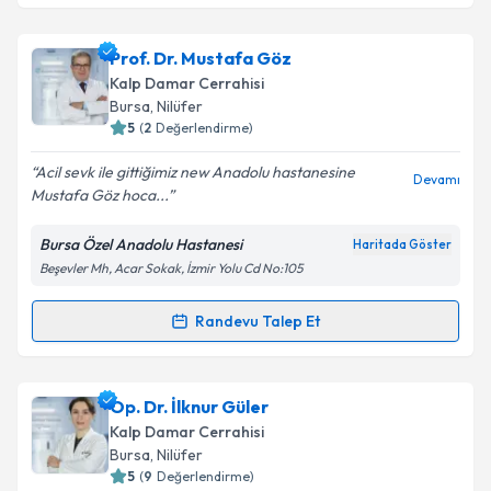
Prof. Dr. Osman Tiryakioğlu
için randevu takvimi
Prof. Dr. Mustafa Göz
talebi oluşturun. Size bu uzmandan randevu almanız
Kalp Damar Cerrahisi
için bir takvim hazırlandığında e-posta ile
Bursa
, Nilüfer
bilgilendireceğiz.
5
(
2
Değerlendirme)
E-posta Adresiniz
Acil sevk ile gittiğimiz new Anadolu hastanesine
Devamı
Mustafa Göz hoca...
Bursa Özel Anadolu Hastanesi
Haritada Göster
Beşevler Mh, Acar Sokak, İzmir Yolu Cd No:105
Kişisel verilerimin işlenmesine ilişkin
Aydınlatma
Metni
'ni okudum ve kişisel verilerimin belirtilen
kapsamda işlenmesini kabul ediyorum.
Randevu Talep Et
Randevu Takvimi Talebi
Takvim Talebini Gönder
Prof. Dr. Mustafa Göz
için randevu takvimi talebi
Op. Dr. İlknur Güler
oluşturun. Size bu uzmandan randevu almanız için bir
Kalp Damar Cerrahisi
takvim hazırlandığında e-posta ile bilgilendireceğiz.
Bursa
, Nilüfer
5
(
9
Değerlendirme)