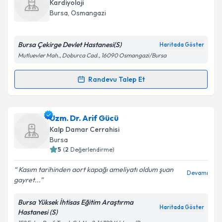
oluşturun. Size bu uzmandan randevu almanız için bir
Takvim Talebini Gönder
Kardiyoloji
takvim hazırlandığında e-posta ile bilgilendireceğiz.
Bursa
, Osmangazi
E-posta Adresiniz
Bursa Çekirge Devlet Hastanesi(S)
Haritada Göster
Mutluevler Mah., Doburca Cad., 16090 Osmangazi/Bursa
Kişisel verilerimin işlenmesine ilişkin
Aydınlatma
Randevu Talep Et
Randevu Takvimi Talebi
Metni
'ni okudum ve kişisel verilerimin belirtilen
kapsamda işlenmesini kabul ediyorum.
Dr. Bora Akdoğan
için randevu takvimi talebi
Uzm. Dr. Arif Gücü
oluşturun. Size bu uzmandan randevu almanız için bir
Takvim Talebini Gönder
Kalp Damar Cerrahisi
takvim hazırlandığında e-posta ile bilgilendireceğiz.
Bursa
5
(
2
Değerlendirme)
E-posta Adresiniz
Kasım tarihinden aort kapağı ameliyatı oldum şuan
Devamı
gayret...
Bursa Yüksek İhtisas Eğitim Araştırma
Kişisel verilerimin işlenmesine ilişkin
Aydınlatma
Haritada Göster
Hastanesi (S)
Metni
'ni okudum ve kişisel verilerimin belirtilen