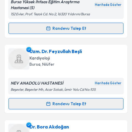
Bursa Yüksek İhtisas Eğitim Araştırma
Haritada Göster
Hastanesi (S)
152 Evler, Prof. Tezok Cd. No:2, 16320 Yıldırım/Bursa
Kişisel verilerimin işlenmesine ilişkin
Aydınlatma
Randevu Talep Et
Randevu Takvimi Talebi
Metni
'ni okudum ve kişisel verilerimin belirtilen
kapsamda işlenmesini kabul ediyorum.
Doç. Dr. Tahsin Bozat
için randevu takvimi talebi
Uzm. Dr. Feyzullah Beşli
oluşturun. Size bu uzmandan randevu almanız için bir
Takvim Talebini Gönder
Kardiyoloji
takvim hazırlandığında e-posta ile bilgilendireceğiz.
Bursa
, Nilüfer
E-posta Adresiniz
NEV ANADOLU HASTANESİ
Haritada Göster
Beşevler, Beşevler Mh, Acar Sokak, İzmir Yolu Cd No:105
Kişisel verilerimin işlenmesine ilişkin
Aydınlatma
Randevu Talep Et
Randevu Takvimi Talebi
Metni
'ni okudum ve kişisel verilerimin belirtilen
kapsamda işlenmesini kabul ediyorum.
Uzm. Dr. Feyzullah Beşli
için randevu takvimi talebi
Dr. Bora Akdoğan