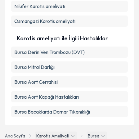
Nilüfer
Karotis ameliyatı
Kişisel verilerimin işlenmesine ilişkin
Aydınlatma
Metni
'ni okudum ve kişisel verilerimin belirtilen
kapsamda işlenmesini kabul ediyorum.
Osmangazi
Karotis ameliyatı
Takvim Talebini Gönder
Karotis ameliyatı ile İlgili Hastalıklar
Bursa Derin Ven Trombozu (DVT)
Bursa Mitral Darlığı
Bursa Aort Cerrahisi
Bursa Aort Kapağı Hastalıkları
Bursa Bacaklarda Damar Tıkanıklığı
Ana Sayfa
Karotis Ameliyati
Bursa