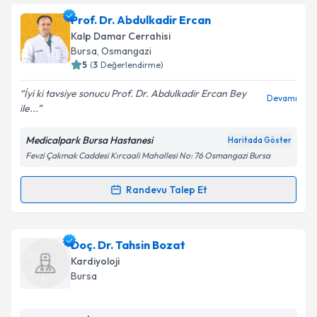
Prof. Dr. Nail Kahraman
için randevu takvimi talebi
Prof. Dr. Abdulkadir Ercan
oluşturun. Size bu uzmandan randevu almanız için bir
Takvim Talebini Gönder
Kalp Damar Cerrahisi
takvim hazırlandığında e-posta ile bilgilendireceğiz.
Bursa
, Osmangazi
5
(
3
Değerlendirme)
E-posta Adresiniz
İyi ki tavsiye sonucu Prof. Dr. Abdulkadir Ercan Bey
Devamı
ile...
Medicalpark Bursa Hastanesi
Haritada Göster
Kişisel verilerimin işlenmesine ilişkin
Aydınlatma
Fevzi Çakmak Caddesi Kırcaali Mahallesi No: 76 Osmangazi Bursa
Metni
'ni okudum ve kişisel verilerimin belirtilen
kapsamda işlenmesini kabul ediyorum.
Randevu Talep Et
Randevu Takvimi Talebi
Takvim Talebini Gönder
Prof. Dr. Abdulkadir Ercan
için randevu takvimi
Doç. Dr. Tahsin Bozat
talebi oluşturun. Size bu uzmandan randevu almanız
Kardiyoloji
için bir takvim hazırlandığında e-posta ile
Bursa
bilgilendireceğiz.
E-posta Adresiniz