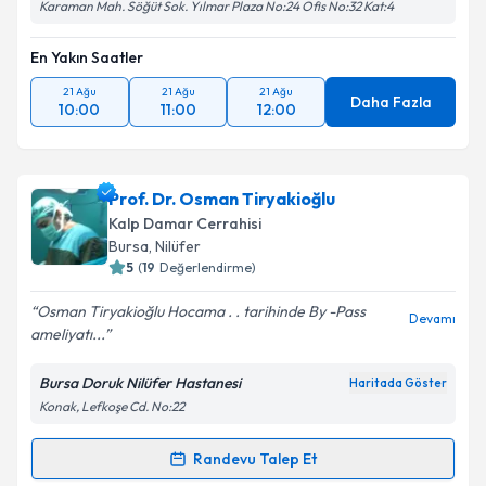
Karaman Mah. Söğüt Sok. Yılmar Plaza No:24 Ofis No:32 Kat:4
En Yakın Saatler
21 Ağu
21 Ağu
21 Ağu
Daha Fazla
10:00
11:00
12:00
Prof. Dr. Osman Tiryakioğlu
Kalp Damar Cerrahisi
Bursa
, Nilüfer
5
(
19
Değerlendirme)
Osman Tiryakioğlu Hocama . . tarihinde By -Pass
Devamı
ameliyatı...
Bursa Doruk Nilüfer Hastanesi
Haritada Göster
Konak, Lefkoşe Cd. No:22
Randevu Talep Et
Randevu Takvimi Talebi