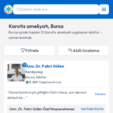
Doktor, klinik ara...
Karotis ameliyatı, Bursa
Bursa
içinde toplam
12
Karotis ameliyatı
uygulayan doktor -
uzman bulundu
Filtrele
Akıllı Sıralama
Uzm. Dr. Fahri Gülen
Kardiyoloji
Bursa
, Nilüfer
5
(
149
Değerlendirme)
Genel kontrol için gittiğim Fahri Hoca, son derece
Devamı
detaylı bir...
Uzm. Dr. Fahri Gülen Özel Muayenehanesi
Haritada Göster