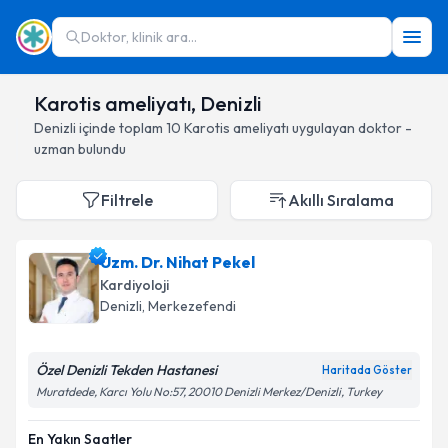
Doktor, klinik ara...
Karotis ameliyatı, Denizli
Denizli
içinde toplam
10
Karotis ameliyatı
uygulayan doktor -
uzman bulundu
Filtrele
Akıllı Sıralama
Uzm. Dr. Nihat Pekel
Kardiyoloji
Denizli
, Merkezefendi
Özel Denizli Tekden Hastanesi
Haritada Göster
Muratdede, Karcı Yolu No:57, 20010 Denizli Merkez/Denizli, Turkey
En Yakın Saatler