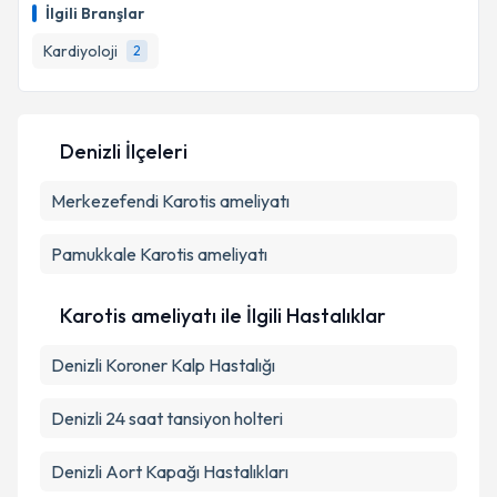
oluşturun. Size bu uzmandan randevu almanız için bir
İlgili Branşlar
takvim hazırlandığında e-posta ile bilgilendireceğiz.
Takvim Talebini Gönder
Kardiyoloji
2
E-posta Adresiniz
Denizli İlçeleri
Kişisel verilerimin işlenmesine ilişkin
Aydınlatma
Merkezefendi
Metni
'ni okudum ve kişisel verilerimin belirtilen
Karotis ameliyatı
kapsamda işlenmesini kabul ediyorum.
Pamukkale
Karotis ameliyatı
Takvim Talebini Gönder
Karotis ameliyatı ile İlgili Hastalıklar
Denizli Koroner Kalp Hastalığı
Denizli 24 saat tansiyon holteri
Denizli Aort Kapağı Hastalıkları