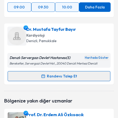
09:00
09:30
10:00
Daha Fazla
Dr. Mustafa Tayfur Bayır
Kardiyoloji
Denizli
, Pamukkale
Denızlı Servergazı Devlet Hastanesı(S)
Haritada Göster
Bereketler, Servergazi Devlet Hst., 20040 Denizli Merkez/Denizli
Randevu Talep Et
Randevu Takvimi Talebi
Dr. Mustafa Tayfur Bayır
için randevu takvimi talebi
Bölgenize yakın diğer uzmanlar
oluşturun. Size bu uzmandan randevu almanız için bir
takvim hazırlandığında e-posta ile bilgilendireceğiz.
Prof. Dr. Erdem Ali Özkısacık
E-posta Adresiniz