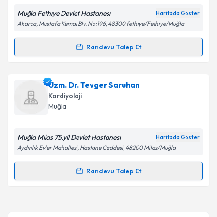
Muğla Fethıye Devlet Hastanesı
Haritada Göster
Akarca, Mustafa Kemal Blv. No:196, 48300 fethiye/Fethiye/Muğla
Kişisel verilerimin işlenmesine ilişkin
Aydınlatma
Randevu Talep Et
Randevu Takvimi Talebi
Metni
'ni okudum ve kişisel verilerimin belirtilen
kapsamda işlenmesini kabul ediyorum.
Uzm. Dr. Ömer Kendirlioğlu
için randevu takvimi
Uzm. Dr. Tevger Saruhan
talebi oluşturun. Size bu uzmandan randevu almanız
Takvim Talebini Gönder
Kardiyoloji
için bir takvim hazırlandığında e-posta ile
Muğla
bilgilendireceğiz.
E-posta Adresiniz
Muğla Mılas 75.yil Devlet Hastanesı
Haritada Göster
Aydınlık Evler Mahallesi, Hastane Caddesi, 48200 Milas/Muğla
Randevu Talep Et
Randevu Takvimi Talebi
Kişisel verilerimin işlenmesine ilişkin
Aydınlatma
Metni
'ni okudum ve kişisel verilerimin belirtilen
kapsamda işlenmesini kabul ediyorum.
Uzm. Dr. Tevger Saruhan
için randevu takvimi talebi