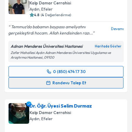
Kalp Damar Cerrahisi
Aydın
, Efeler
4.8
(
4
Değerlendirme)
Temmuz’da babamın baypass ameliyatını
Kişisel verilerimin işlenmesine ilişkin
Aydınlatma
Devamı
gerçekleştirdi hocam. Allah kendisinden razı...
Metni
'ni okudum ve kişisel verilerimin belirtilen
kapsamda işlenmesini kabul ediyorum.
Adnan Menderes Üniversitesi Hastanesi
Haritada Göster
Zafer Mahallesi Aydın Adnan Menderes Üniversitesi Uygulama ve
Araştırma Hastanesi, 09100
Takvim Talebini Gönder
0 (850) 474 17 30
Randevu Takvimi Talebi
Randevu Talep Et
Prof. Dr. Erdem Ali Özkısacık
için randevu takvimi
talebi oluşturun. Size bu uzmandan randevu almanız
Dr. Öğr. Üyesi Selim Durmaz
için bir takvim hazırlandığında e-posta ile
bilgilendireceğiz.
Kalp Damar Cerrahisi
Aydın
, Efeler
E-posta Adresiniz