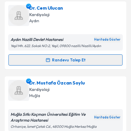
Doç. Dr. Cemil Zencir
için randevu takvimi talebi
Dr. Cem Ulucan
Takvim Talebini Gönder
oluşturun. Size bu uzmandan randevu almanız için bir
Kardiyoloji
takvim hazırlandığında e-posta ile bilgilendireceğiz.
Aydın
E-posta Adresiniz
Aydın Nazilli Devlet Hastanesi
Haritada Göster
Yeşil Mh. 622. Sokak NO:2, Yeşil, 09800 nazilli/Nazilli/Aydın
Kişisel verilerimin işlenmesine ilişkin
Aydınlatma
Randevu Talep Et
Randevu Takvimi Talebi
Metni
'ni okudum ve kişisel verilerimin belirtilen
kapsamda işlenmesini kabul ediyorum.
Dr. Cem Ulucan
için randevu takvimi talebi oluşturun.
Dr. Mustafa Özcan Soylu
Size bu uzmandan randevu almanız için bir takvim
Takvim Talebini Gönder
Kardiyoloji
hazırlandığında e-posta ile bilgilendireceğiz.
Muğla
E-posta Adresiniz
Muğla Sıtkı Koçman Üniversitesi Eğitim Ve
Haritada Göster
Araştırma Hastanesi
Orhaniye, İsmet Çatak Cd., 48000 Muğla Merkez/Muğla