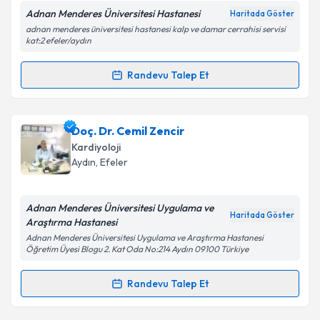
Adnan Menderes Üniversitesi Hastanesi
Haritada Göster
adnan menderes üniversitesi hastanesi kalp ve damar cerrahisi servisi
kat:2 efeler/aydın
Kişisel verilerimin işlenmesine ilişkin
Aydınlatma
Metni
'ni okudum ve kişisel verilerimin belirtilen
Randevu Talep Et
kapsamda işlenmesini kabul ediyorum.
Randevu Takvimi Talebi
Takvim Talebini Gönder
Dr. Öğr. Üyesi Selim Durmaz
için randevu takvimi
Doç. Dr. Cemil Zencir
talebi oluşturun. Size bu uzmandan randevu almanız
Kardiyoloji
için bir takvim hazırlandığında e-posta ile
Aydın
, Efeler
bilgilendireceğiz.
E-posta Adresiniz
Adnan Menderes Üniversitesi Uygulama ve
Haritada Göster
Araştırma Hastanesi
Adnan Menderes Üniversitesi Uygulama ve Araştırma Hastanesi
Öğretim Üyesi Blogu 2. Kat Oda No:214 Aydın 09100 Türkiye
Kişisel verilerimin işlenmesine ilişkin
Aydınlatma
Randevu Talep Et
Metni
'ni okudum ve kişisel verilerimin belirtilen
Randevu Takvimi Talebi
kapsamda işlenmesini kabul ediyorum.