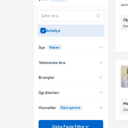
sonr
Op
Kan
Antalya
İlçe
Kepez
Yakınımda Ara
Branşlar
Konumuma yakın uzmanları
Kepez
göster
İlgi Alanları
Me
Hizmetler
Karın germe
Genel Cerrahi
Zaf
Mezuniyet
Apse
Daha Fazla Filtre