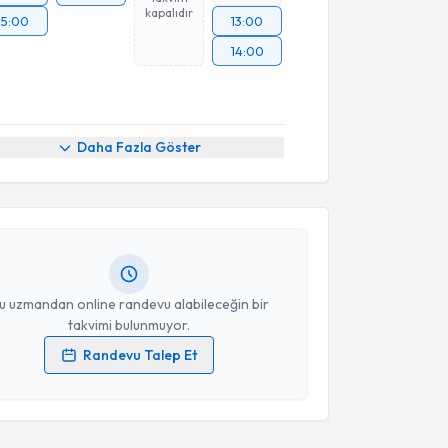
kapalıdır
15:00
13:00
14:00
akvimi Talebi
Daha Fazla Göster
enan Demirbakan
için randevu takvimi talebi
Size bu uzmandan randevu almanız için bir takvim
ında e-posta ile bilgilendireceğiz.
resiniz
u uzmandan online randevu alabileceğin bir
takvimi bulunmuyor.
Randevu Talep Et
 verilerimin işlenmesine ilişkin
Aydınlatma Metni
'ni
 ve kişisel verilerimin belirtilen kapsamda
esini kabul ediyorum.