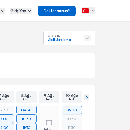
Giriş Yap
Doktor musun?
Sıralama
Akıllı Sıralama
7 Ağu
8 Ağu
9 Ağu
10 Ağu
Cum
Cmt
Paz
Pzt
12:30
09:30
09:30
13:00
10:30
10:30
14:00
11:30
11:30
Takvim