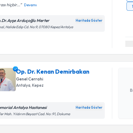
ası hiçbir...
Devamı
.Dr.Ayşe Arduçoğlu Merter
Haritada Göster
al, Halide Edip Cd. No:9, 07080 Kepez/Antalya
Randevu T
Op. Dr. K
oluşturun. 
Op. Dr. Kenan Demirbakan
hazırlandığ
Genel Cerrahi
E-posta Ad
Antalya
, Kepez
B
morial Antalya Hastanesi
Haritada Göster
Kişisel
er Mah. Yıldırım Beyazıt Cad. No: 91, Dokuma
okudum
işlenm