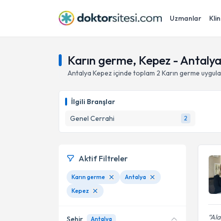
Uzmanlar
Klin
Karın germe, Kepez - Antaly
Antalya
Kepez
içinde toplam
2
Karın germe
uygula
İlgili Branşlar
Genel Cerrahi
2
Aktif Filtreler
Karın germe
Antalya
Kepez
Ala
Şehir
Antalya