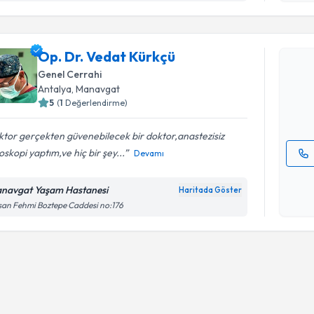
Randevu T
Op. Dr. V
Op. Dr. Vedat Kürkçü
Size bu uzm
Genel Cerrahi
hazırlandığ
Antalya
, Manavgat
5
(
1
Değerlendirme)
E-posta Ad
tor gerçekten güvenebilecek bir doktor,anastezisiz
skopi yaptım,ve hiç bir şey...
Devamı
Kişisel
okudum
navgat Yaşam Hastanesi
Haritada Göster
işlenm
an Fehmi Boztepe Caddesi no:176