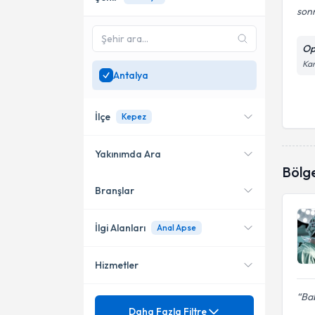
sonr
Op
Kan
Antalya
İlçe
Kepez
Yakınımda Ara
Bölg
Branşlar
Konumuma yakın uzmanları
Muratpaşa
göster
Kepez
İlgi Alanları
Anal Apse
Manavgat
Hizmetler
Genel Cerrahi
Bab
Mezuniyet
Anal Apse
Daha Fazla Filtre