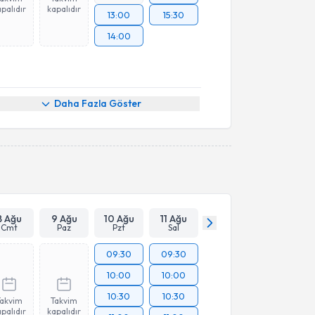
palıdır
kapalıdır
13:00
15:30
14:00
Daha Fazla Göster
8 Ağu
9 Ağu
10 Ağu
11 Ağu
Cmt
Paz
Pzt
Sal
09:30
09:30
10:00
10:00
10:30
10:30
Takvim
Takvim
palıdır
kapalıdır