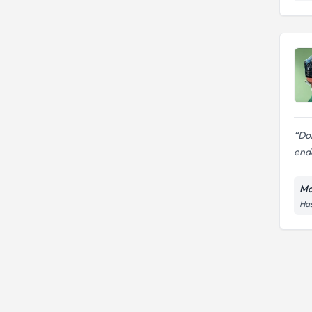
Dok
endo
Ma
Has