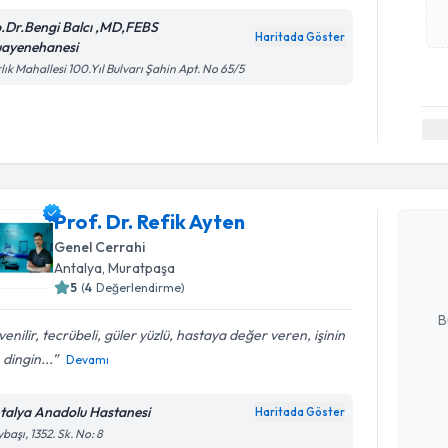
.Dr.Bengi Balcı ,MD,FEBS
Haritada Göster
ayenehanesi
lık Mahallesi 100.Yıl Bulvarı Şahin Apt. No 65/5
Randevu T
Prof. Dr. 
Prof. Dr. Refik Ayten
bu uzmandan
Genel Cerrahi
posta ile bi
Antalya
, Muratpaşa
5
(
4
Değerlendirme)
E-posta Ad
B
enilir, tecrübeli, güler yüzlü, hastaya değer veren, işinin
, dingin...
Devamı
Kişisel
okudum
talya Anadolu Hastanesi
Haritada Göster
işlenm
başı, 1352. Sk. No: 8