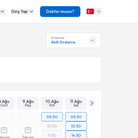
Giriş Yap
Doktor musun?
Sıralama
Akıllı Sıralama
8 Ağu
9 Ağu
10 Ağu
11 Ağu
Cmt
Paz
Pzt
Sal
09:30
09:30
10:30
10:30
11:30
14:30
Takvim
Takvim