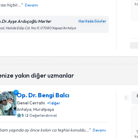
ka
ası hiçbir...
Devamı
.Dr.Ayşe Arduçoğlu Merter
Haritada Göster
al, Halide Edip Cd. No:9, 07080 Kepez/Antalya
enize yakın diğer uzmanlar
Op. Dr. Bengi Balcı
Genel Cerrahi
+
1
diğer
Antalya
, Muratpaşa
5
(
2
Değerlendirme)
am yaşında ay önce kolon ca teşhisi konuldu...
Devamı
ka