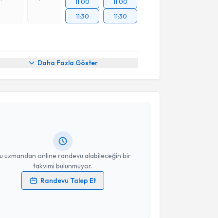
11:00
11:00
11:30
11:30
Daha Fazla Göster
akvimi Talebi
Refik Ayten
için randevu takvimi talebi oluşturun. Size
 randevu almanız için bir takvim hazırlandığında e-
lgilendireceğiz.
resiniz
u uzmandan online randevu alabileceğin bir
takvimi bulunmuyor.
Randevu Talep Et
 verilerimin işlenmesine ilişkin
Aydınlatma Metni
'ni
 ve kişisel verilerimin belirtilen kapsamda
esini kabul ediyorum.