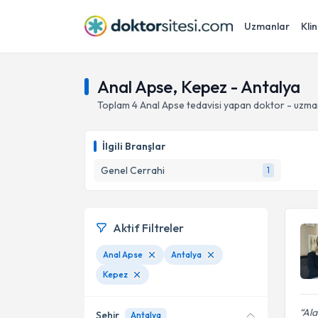
Uzmanlar
Klin
Anal Apse, Kepez - Antalya
Toplam
4
Anal Apse
tedavisi yapan doktor - uzma
İlgili Branşlar
Genel Cerrahi
1
Aktif Filtreler
Anal Apse
Antalya
Kepez
Ala
Şehir
Antalya