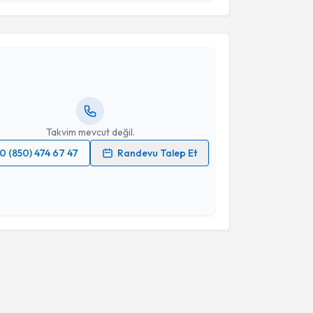
akvimi Talebi
Takvim Talebini Gönder
edat Kürkçü
için randevu takvimi talebi oluşturun.
andan randevu almanız için bir takvim
ında e-posta ile bilgilendireceğiz.
resiniz
Takvim mevcut değil.
0 (850) 474 67 47
Randevu Talep Et
 verilerimin işlenmesine ilişkin
Aydınlatma Metni
'ni
 ve kişisel verilerimin belirtilen kapsamda
esini kabul ediyorum.
Takvim Talebini Gönder