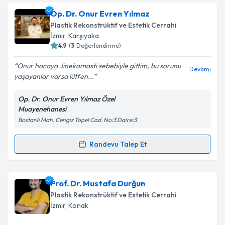
Op. Dr. Süleyman Serkan Aslan
için randevu
Op. Dr. Onur Evren Yılmaz
takvimi talebi oluşturun. Size bu uzmandan randevu
Takvim Talebini Gönder
Plastik Rekonstrüktif ve Estetik Cerrahi
almanız için bir takvim hazırlandığında e-posta ile
İzmir
, Karşıyaka
bilgilendireceğiz.
4.9
(
3
Değerlendirme)
E-posta Adresiniz
Onur hocaya Jinekomasti sebebiyle gittim, bu sorunu
Devamı
yaşayanlar varsa lütfen...
Op. Dr. Onur Evren Yılmaz Özel
Muayenehanesi
Kişisel verilerimin işlenmesine ilişkin
Aydınlatma
Bostanlı Mah. Cengiz Topel Cad. No:3 Daire:3
Metni
'ni okudum ve kişisel verilerimin belirtilen
kapsamda işlenmesini kabul ediyorum.
Randevu Talep Et
Randevu Takvimi Talebi
Takvim Talebini Gönder
Op. Dr. Onur Evren Yılmaz
için randevu takvimi
Prof. Dr. Mustafa Durğun
talebi oluşturun. Size bu uzmandan randevu almanız
Plastik Rekonstrüktif ve Estetik Cerrahi
için bir takvim hazırlandığında e-posta ile
İzmir
, Konak
bilgilendireceğiz.