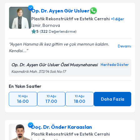
Op. Dr. Ayşen Gür Usluer
Plastik Rekonstrüktif ve Estetik Cerrahi
+
1
diğer
İzmir
, Bornova
5
(
322
Değerlendirme)
Ayşen Hanıma ilk kez gittim ve çok memnun kaldım.
Devamı
Kendisi...
Op. Dr. Ayşen Gür Usluer Özel Muaynehanesi
Haritada Göster
Kazımdirik Mah. 372/14 Sok No:17
En Yakın Saatler
10 Ağu
10 Ağu
10 Ağu
Daha Fazla
16:00
17:00
18:00
Doç. Dr. Önder Karaaslan
Plastik Rekonstrüktif ve Estetik Cerrahi