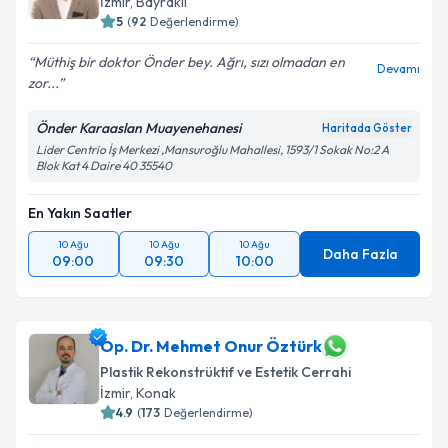
İzmir
, Bayraklı
5
(
92
Değerlendirme)
Müthiş bir doktor Önder bey. Ağrı, sızı olmadan en
Devamı
zor...
Önder Karaaslan Muayenehanesi
Haritada Göster
Lider Centrio İş Merkezi ,Mansuroğlu Mahallesi, 1593/1 Sokak No:2 A
Blok Kat 4 Daire 40 35540
En Yakın Saatler
10 Ağu
10 Ağu
10 Ağu
Daha Fazla
09:00
09:30
10:00
Op. Dr. Mehmet Onur Öztürk
Plastik Rekonstrüktif ve Estetik Cerrahi
İzmir
, Konak
4.9
(
173
Değerlendirme)