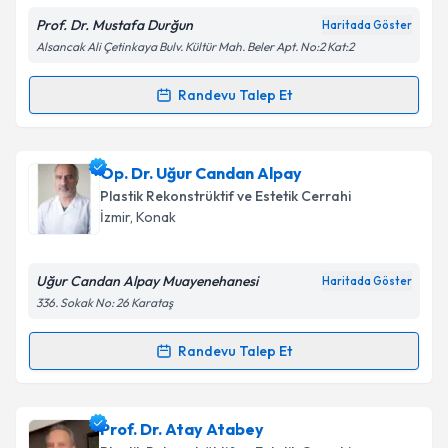
E-posta Adresiniz
Prof. Dr. Mustafa Durğun
Haritada Göster
Alsancak Ali Çetinkaya Bulv. Kültür Mah. Beler Apt. No:2 Kat:2
Randevu Talep Et
Randevu Takvimi Talebi
Kişisel verilerimin işlenmesine ilişkin
Aydınlatma
Metni
'ni okudum ve kişisel verilerimin belirtilen
kapsamda işlenmesini kabul ediyorum.
Prof. Dr. Mustafa Durğun
için randevu takvimi talebi
Op. Dr. Uğur Candan Alpay
oluşturun. Size bu uzmandan randevu almanız için bir
Plastik Rekonstrüktif ve Estetik Cerrahi
takvim hazırlandığında e-posta ile bilgilendireceğiz.
Takvim Talebini Gönder
İzmir
, Konak
E-posta Adresiniz
Uğur Candan Alpay Muayenehanesi
Haritada Göster
336. Sokak No: 26 Karataş
Kişisel verilerimin işlenmesine ilişkin
Aydınlatma
Randevu Talep Et
Randevu Takvimi Talebi
Metni
'ni okudum ve kişisel verilerimin belirtilen
kapsamda işlenmesini kabul ediyorum.
Op. Dr. Uğur Candan Alpay
için randevu takvimi
Prof. Dr. Atay Atabey
talebi oluşturun. Size bu uzmandan randevu almanız