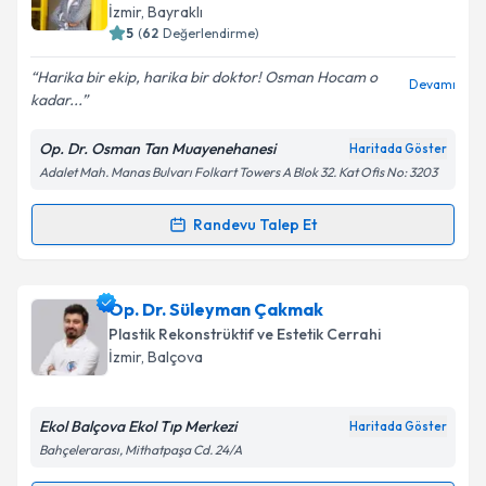
takvim hazırlandığında e-posta ile bilgilendireceğiz.
İzmir
, Bayraklı
5
(
62
Değerlendirme)
E-posta Adresiniz
Harika bir ekip, harika bir doktor! Osman Hocam o
Devamı
kadar...
Op. Dr. Osman Tan Muayenehanesi
Haritada Göster
Kişisel verilerimin işlenmesine ilişkin
Aydınlatma
Adalet Mah. Manas Bulvarı Folkart Towers A Blok 32. Kat Ofis No: 3203
Metni
'ni okudum ve kişisel verilerimin belirtilen
kapsamda işlenmesini kabul ediyorum.
Randevu Talep Et
Randevu Takvimi Talebi
Takvim Talebini Gönder
Op. Dr. Osman Tan
için randevu takvimi talebi
Op. Dr. Süleyman Çakmak
oluşturun. Size bu uzmandan randevu almanız için bir
Plastik Rekonstrüktif ve Estetik Cerrahi
takvim hazırlandığında e-posta ile bilgilendireceğiz.
İzmir
, Balçova
E-posta Adresiniz
Ekol Balçova Ekol Tıp Merkezi
Haritada Göster
Bahçelerarası, Mithatpaşa Cd. 24/A