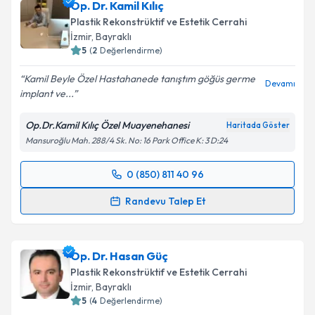
Op. Dr. Kamil Kılıç
için bir takvim hazırlandığında e-posta ile
bilgilendireceğiz.
Plastik Rekonstrüktif ve Estetik Cerrahi
İzmir
, Bayraklı
E-posta Adresiniz
5
(
2
Değerlendirme)
Kamil Beyle Özel Hastahanede tanıştım göğüs germe
Devamı
implant ve...
Kişisel verilerimin işlenmesine ilişkin
Aydınlatma
Op.Dr.Kamil Kılıç Özel Muayenehanesi
Haritada Göster
Metni
'ni okudum ve kişisel verilerimin belirtilen
Mansuroğlu Mah. 288/4 Sk. No: 16 Park Office K: 3 D:24
kapsamda işlenmesini kabul ediyorum.
0 (850) 811 40 96
Randevu Takvimi Talebi
Takvim Talebini Gönder
Randevu Talep Et
Op. Dr. Kamil Kılıç
için randevu takvimi talebi
oluşturun. Size bu uzmandan randevu almanız için bir
Op. Dr. Hasan Güç
takvim hazırlandığında e-posta ile bilgilendireceğiz.
Plastik Rekonstrüktif ve Estetik Cerrahi
E-posta Adresiniz
İzmir
, Bayraklı
5
(
4
Değerlendirme)