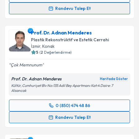
Randevu Talep Et
Op. Dr. Çağhan Baytekin
için randevu takvimi talebi
oluşturun. Size bu uzmandan randevu almanız için bir
Prof. Dr. Adnan Menderes
takvim hazırlandığında e-posta ile bilgilendireceğiz.
Plastik Rekonstrüktif ve Estetik Cerrahi
E-posta Adresiniz
İzmir
, Konak
5
(
2
Değerlendirme)
Çok Memnunum
Kişisel verilerimin işlenmesine ilişkin
Aydınlatma
Prof. Dr. Adnan Menderes
Haritada Göster
Metni
'ni okudum ve kişisel verilerimin belirtilen
Kültür, Cumhuriyet Blv No:135 Adil Bey Apartmanı Kat:4 Daire: 7
kapsamda işlenmesini kabul ediyorum.
Alsancak
0 (850) 474 48 86
Takvim Talebini Gönder
Randevu Takvimi Talebi
Randevu Talep Et
Prof. Dr. Adnan Menderes
için randevu takvimi
talebi oluşturun. Size bu uzmandan randevu almanız