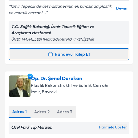
İzmir tepecik devlet hastanesinin ek binasında plastik
Devamı
ve estetik cerrahi...
Kişisel verilerimin işlenmesine ilişkin
Aydınlatma
Metni
'ni okudum ve kişisel verilerimin belirtilen
T.C. Sağlık Bakanlığı İzmir Tepecik Eğitim ve
kapsamda işlenmesini kabul ediyorum.
Araştırma Hastanesi
ÜNEY MAHALLESİ 1140/1 SOKAK NO : 1 YENİŞEHİR
Takvim Talebini Gönder
Randevu Talep Et
Randevu Takvimi Talebi
Op. Dr. Hasan Güç
için randevu takvimi talebi
Op. Dr. Şenol Durukan
oluşturun. Size bu uzmandan randevu almanız için bir
Plastik Rekonstrüktif ve Estetik Cerrahi
takvim hazırlandığında e-posta ile bilgilendireceğiz.
İzmir
, Bayraklı
E-posta Adresiniz
Adres
1
Adres
2
Adres
3
Özel Park Tıp Merkezi
Haritada Göster
Kişisel verilerimin işlenmesine ilişkin
Aydınlatma