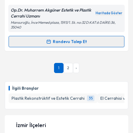
E-posta Adresiniz
Op.Dr. Muharrem Akgüner Estetik ve Plastik
Haritada Göster
Cerrahi Uzmanı
Mansuroğlu, İnce Memed plaza, 1593/1. Sk. no:32 D:KAT:6 DAİRE:36,
35040
Kişisel verilerimin işlenmesine ilişkin
Aydınlatma
Metni
'ni okudum ve kişisel verilerimin belirtilen
Randevu Talep Et
kapsamda işlenmesini kabul ediyorum.
Randevu Takvimi Talebi
Takvim Talebini Gönder
Op. Dr. Muharrem Akgüner
için randevu takvimi
1
2
›
talebi oluşturun. Size bu uzmandan randevu almanız
için bir takvim hazırlandığında e-posta ile
bilgilendireceğiz.
İlgili Branşlar
E-posta Adresiniz
Plastik Rekonstrüktif ve Estetik Cerrahi
El Cerrahisi ve M
35
Kişisel verilerimin işlenmesine ilişkin
Aydınlatma
İzmir İlçeleri
Metni
'ni okudum ve kişisel verilerimin belirtilen