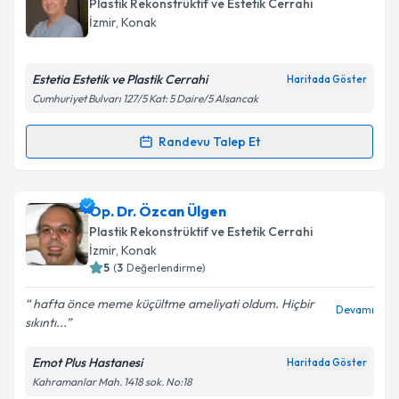
Takvim Talebini Gönder
Plastik Rekonstrüktif ve Estetik Cerrahi
için bir takvim hazırlandığında e-posta ile
İzmir
, Konak
bilgilendireceğiz.
E-posta Adresiniz
Estetia Estetik ve Plastik Cerrahi
Haritada Göster
Cumhuriyet Bulvarı 127/5 Kat: 5 Daire/5 Alsancak
Randevu Talep Et
Randevu Takvimi Talebi
Kişisel verilerimin işlenmesine ilişkin
Aydınlatma
Metni
'ni okudum ve kişisel verilerimin belirtilen
kapsamda işlenmesini kabul ediyorum.
Prof. Dr. Atay Atabey
için randevu takvimi talebi
Op. Dr. Özcan Ülgen
oluşturun. Size bu uzmandan randevu almanız için bir
Plastik Rekonstrüktif ve Estetik Cerrahi
takvim hazırlandığında e-posta ile bilgilendireceğiz.
Takvim Talebini Gönder
İzmir
, Konak
5
(
3
Değerlendirme)
E-posta Adresiniz
hafta önce meme küçültme ameliyati oldum. Hiçbir
Devamı
sıkıntı...
Emot Plus Hastanesi
Haritada Göster
Kişisel verilerimin işlenmesine ilişkin
Aydınlatma
Kahramanlar Mah. 1418 sok. No:18
Metni
'ni okudum ve kişisel verilerimin belirtilen