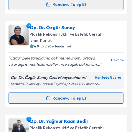
Kişisel verilerimin işlenmesine ilişkin
Aydınlatma
Randevu Talep Et
Randevu Takvimi Talebi
Metni
'ni okudum ve kişisel verilerimin belirtilen
kapsamda işlenmesini kabul ediyorum.
Op. Dr. Süleyman Çakmak
için randevu takvimi
Op. Dr. Özgür Sunay
talebi oluşturun. Size bu uzmandan randevu almanız
Takvim Talebini Gönder
Plastik Rekonstrüktif ve Estetik Cerrahi
için bir takvim hazırlandığında e-posta ile
İzmir
, Konak
bilgilendireceğiz.
4.9
(
5
Değerlendirme)
E-posta Adresiniz
Ozgur beyi tanidigima cok memnunum..ortaya
Devamı
cikardigi is muhtesem..ellerinize saglik doktorum...️
Op. Dr. Özgür Sunay Özel Muayenehanesi
Haritada Göster
Mustafa Enver Bey Caddesi Feyzal Apt. No:13 D:1 Alsancak
Kişisel verilerimin işlenmesine ilişkin
Aydınlatma
Metni
'ni okudum ve kişisel verilerimin belirtilen
kapsamda işlenmesini kabul ediyorum.
Randevu Talep Et
Randevu Takvimi Talebi
Takvim Talebini Gönder
Op. Dr. Özgür Sunay
için randevu takvimi talebi
Op. Dr. Yağmur Kaan Bedir
oluşturun. Size bu uzmandan randevu almanız için bir
Plastik Rekonstrüktif ve Estetik Cerrahi