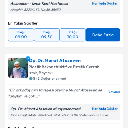
Acıbadem - İzmir Kent Hastanesi
Haritada Göster
Ataşehir, 8229/1. Sk. No:56, 35630
En Yakın Saatler
10 Ağu
10 Ağu
10 Ağu
Daha Fazla
09:00
09:30
10:00
Op. Dr. Murat Ataseven
Plastik Rekonstrüktif ve Estetik Cerrahi
İzmir
, Bayraklı
5
(
2
Değerlendirme)
Bir arkadaşımın tavsiyesi üzerine Murat Ataseven ile
Devamı
tanıştım ve çok...
Op. Dr. Murat Ataseven Muayenehanesi
Haritada Göster
Mansuroğlu Mah. 288/4 Sok. Not: 9/1 K:3 Ofis:55 Avcılar Exclusive