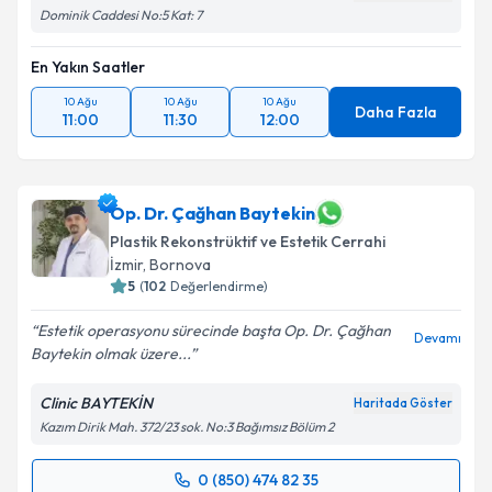
Dominik Caddesi No:5 Kat: 7
En Yakın Saatler
10 Ağu
10 Ağu
10 Ağu
Daha Fazla
11:00
11:30
12:00
Op. Dr. Çağhan Baytekin
Plastik Rekonstrüktif ve Estetik Cerrahi
İzmir
, Bornova
5
(
102
Değerlendirme)
Estetik operasyonu sürecinde başta Op. Dr. Çağhan
Devamı
Baytekin olmak üzere...
Clinic BAYTEKİN
Haritada Göster
Kazım Dirik Mah. 372/23 sok. No:3 Bağımsız Bölüm 2
0 (850) 474 82 35
Randevu Takvimi Talebi