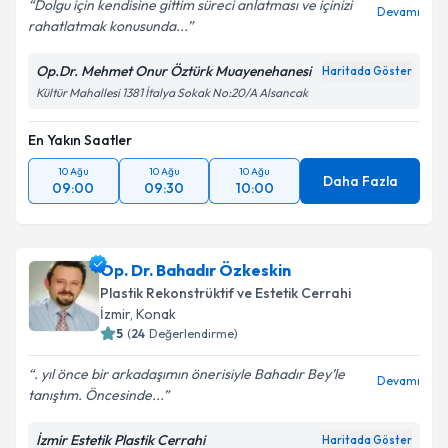
Dolgu için kendisine gittim süreci anlatması ve içinizi
Devamı
rahatlatmak konusunda...
Op.Dr. Mehmet Onur Öztürk Muayenehanesi
Haritada Göster
Kültür Mahallesi 1381 İtalya Sokak No:20/A Alsancak
En Yakın Saatler
10 Ağu
10 Ağu
10 Ağu
Daha Fazla
09:00
09:30
10:00
Op. Dr. Bahadır Özkeskin
Plastik Rekonstrüktif ve Estetik Cerrahi
İzmir
, Konak
5
(
24
Değerlendirme)
. yıl önce bir arkadaşımın önerisiyle Bahadır Bey’le
Devamı
tanıştım. Öncesinde...
İzmir Estetik Plastik Cerrahi
Haritada Göster