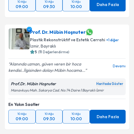
10 Ağu
10 Ağu
10 Ağu
Daha Fazla
09:00
09:30
10:00
Prof. Dr. Mübin Hoşnuter
Plastik Rekonstrüktif ve Estetik Cerrahi
+
1
diğer
İzmir
, Bayraklı
5
(
11
Değerlendirme)
Alanında uzman, güven veren bir hoca
Devamı
kendisi..İlgisinden dolayı Mübin hocama...
Prof.Dr. Mübin Hoşnuter
Haritada Göster
Manavkuyu Mah. Sakarya Cad. No:74 Daire:1 Bayraklı İzmir
En Yakın Saatler
10 Ağu
10 Ağu
10 Ağu
Daha Fazla
09:00
09:30
10:00