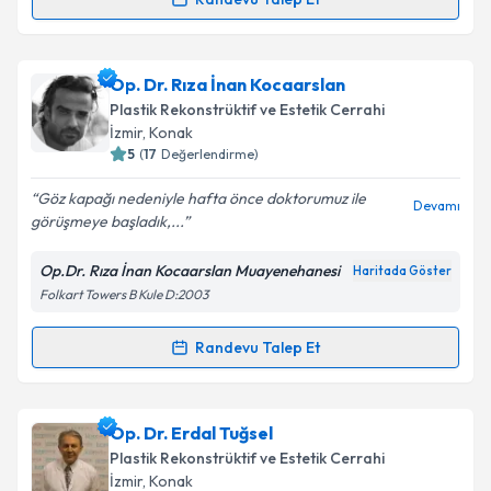
Randevu Takvimi Talebi
Takvim Talebini Gönder
Op. Dr. Tolgahan Alpaydın
için randevu takvimi
Op. Dr. Rıza İnan Kocaarslan
talebi oluşturun. Size bu uzmandan randevu almanız
Plastik Rekonstrüktif ve Estetik Cerrahi
için bir takvim hazırlandığında e-posta ile
İzmir
, Konak
bilgilendireceğiz.
5
(
17
Değerlendirme)
E-posta Adresiniz
Göz kapağı nedeniyle hafta önce doktorumuz ile
Devamı
görüşmeye başladık,...
Op.Dr. Rıza İnan Kocaarslan Muayenehanesi
Haritada Göster
Folkart Towers B Kule D:2003
Kişisel verilerimin işlenmesine ilişkin
Aydınlatma
Metni
'ni okudum ve kişisel verilerimin belirtilen
kapsamda işlenmesini kabul ediyorum.
Randevu Talep Et
Randevu Takvimi Talebi
Takvim Talebini Gönder
Op. Dr. Rıza İnan Kocaarslan
için randevu takvimi
Op. Dr. Erdal Tuğsel
talebi oluşturun. Size bu uzmandan randevu almanız
Plastik Rekonstrüktif ve Estetik Cerrahi
için bir takvim hazırlandığında e-posta ile
İzmir
, Konak