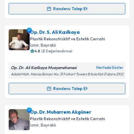
kapsamda işlenmesini kabul ediyorum.
Randevu Talep Et
Randevu Takvimi Talebi
Takvim Talebini Gönder
Op. Dr. Özcan Ülgen
için randevu takvimi talebi
Op. Dr. S. Ali Kızılkaya
oluşturun. Size bu uzmandan randevu almanız için bir
Plastik Rekonstrüktif ve Estetik Cerrahi
takvim hazırlandığında e-posta ile bilgilendireceğiz.
İzmir
, Bayraklı
4.8
(
2
Değerlendirme)
E-posta Adresiniz
Op. Dr. Ali Kızılkaya Muayenehanesi
Haritada Göster
Adalet Mah. Manas Bulvarı No: 31 Folkart Towers B Kule Kat 21 daire 2102
Kişisel verilerimin işlenmesine ilişkin
Aydınlatma
Randevu Talep Et
Randevu Takvimi Talebi
Metni
'ni okudum ve kişisel verilerimin belirtilen
kapsamda işlenmesini kabul ediyorum.
Op. Dr. S. Ali Kızılkaya
için randevu takvimi talebi
Op. Dr. Muharrem Akgüner
Takvim Talebini Gönder
oluşturun. Size bu uzmandan randevu almanız için bir
Plastik Rekonstrüktif ve Estetik Cerrahi
takvim hazırlandığında e-posta ile bilgilendireceğiz.
İzmir
, Bayraklı