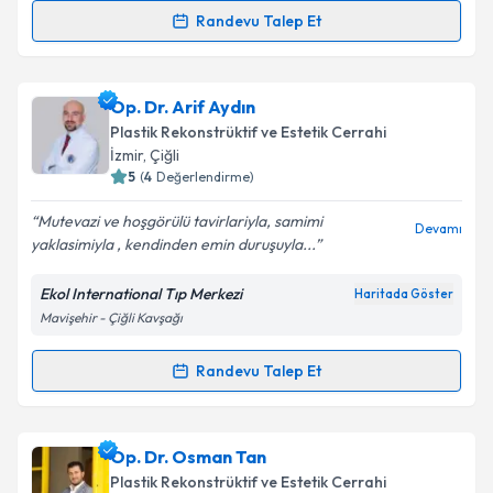
Metni
'ni okudum ve kişisel verilerimin belirtilen
Randevu Talep Et
kapsamda işlenmesini kabul ediyorum.
Randevu Takvimi Talebi
Takvim Talebini Gönder
Op. Dr. Şenol Durukan
için randevu takvimi talebi
Op. Dr. Arif Aydın
oluşturun. Size bu uzmandan randevu almanız için bir
Plastik Rekonstrüktif ve Estetik Cerrahi
takvim hazırlandığında e-posta ile bilgilendireceğiz.
İzmir
, Çiğli
5
(
4
Değerlendirme)
E-posta Adresiniz
Mutevazi ve hoşgörülü tavirlariyla, samimi
Devamı
yaklasimiyla , kendinden emin duruşuyla...
Ekol International Tıp Merkezi
Haritada Göster
Kişisel verilerimin işlenmesine ilişkin
Aydınlatma
Mavişehir - Çiğli Kavşağı
Metni
'ni okudum ve kişisel verilerimin belirtilen
kapsamda işlenmesini kabul ediyorum.
Randevu Talep Et
Randevu Takvimi Talebi
Takvim Talebini Gönder
Op. Dr. Arif Aydın
için randevu takvimi talebi
Op. Dr. Osman Tan
oluşturun. Size bu uzmandan randevu almanız için bir
Plastik Rekonstrüktif ve Estetik Cerrahi