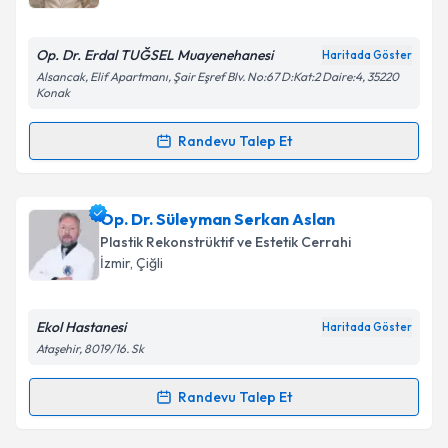
bilgilendireceğiz.
E-posta Adresiniz
Op. Dr. Erdal TUĞSEL Muayenehanesi
Haritada Göster
Alsancak, Elif Apartmanı, Şair Eşref Blv. No:67 D:Kat:2 Daire:4, 35220
Konak
Randevu Talep Et
Kişisel verilerimin işlenmesine ilişkin
Aydınlatma
Randevu Takvimi Talebi
Metni
'ni okudum ve kişisel verilerimin belirtilen
kapsamda işlenmesini kabul ediyorum.
Op. Dr. Erdal Tuğsel
için randevu takvimi talebi
Op. Dr. Süleyman Serkan Aslan
oluşturun. Size bu uzmandan randevu almanız için bir
Plastik Rekonstrüktif ve Estetik Cerrahi
Takvim Talebini Gönder
takvim hazırlandığında e-posta ile bilgilendireceğiz.
İzmir
, Çiğli
E-posta Adresiniz
Ekol Hastanesi
Haritada Göster
Ataşehir, 8019/16. Sk
Kişisel verilerimin işlenmesine ilişkin
Aydınlatma
Randevu Talep Et
Randevu Takvimi Talebi
Metni
'ni okudum ve kişisel verilerimin belirtilen
kapsamda işlenmesini kabul ediyorum.