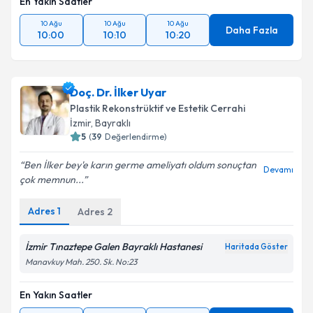
En Yakın Saatler
10 Ağu
10 Ağu
10 Ağu
Daha Fazla
10:00
10:10
10:20
Doç. Dr. İlker Uyar
Plastik Rekonstrüktif ve Estetik Cerrahi
İzmir
, Bayraklı
5
(
39
Değerlendirme)
Ben İlker bey'e karın germe ameliyatı oldum sonuçtan
Devamı
çok memnun...
Adres
1
Adres
2
İzmir Tınaztepe Galen Bayraklı Hastanesi
Haritada Göster
Manavkuy Mah. 250. Sk. No:23
En Yakın Saatler