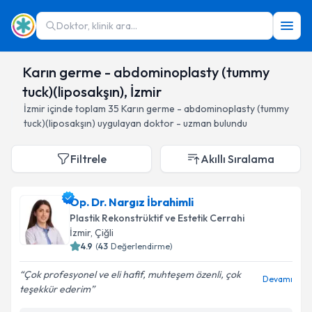
Doktor, klinik ara...
Karın germe - abdominoplasty (tummy
tuck)(liposakşın), İzmir
İzmir
içinde toplam
35
Karın germe - abdominoplasty (tummy
tuck)(liposakşın)
uygulayan doktor - uzman bulundu
Filtrele
Akıllı Sıralama
Op. Dr. Nargız İbrahimli
Plastik Rekonstrüktif ve Estetik Cerrahi
İzmir
, Çiğli
4.9
(
43
Değerlendirme)
Çok profesyonel ve eli hafif, muhteşem özenli, çok
Devamı
teşekkür ederim