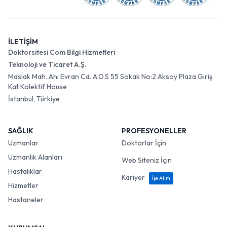
İLETİŞİM
Doktorsitesi Com Bilgi Hizmetleri
Teknoloji ve Ticaret A.Ş.
Maslak Mah. Ahi Evran Cd. A.O.S 55 Sokak No:2 Aksoy Plaza Giriş
Kat Kolektif House
İstanbul, Türkiye
SAĞLIK
PROFESYONELLER
Uzmanlar
Doktorlar İçin
Uzmanlık Alanları
Web Siteniz İçin
Hastalıklar
Kariyer
İşe Alım
Hizmetler
Hastaneler