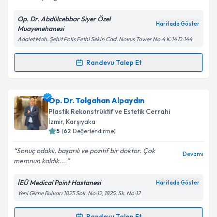
Op. Dr. Abdülcebbar Siyer Özel
Haritada Göster
Muayenehanesi
Kişisel verilerimin işlenmesine ilişkin
Aydınlatma
Adalet Mah. Şehit Polis Fethi Sekin Cad. Novus Tower No:4 K:14 D:144
Metni
'ni okudum ve kişisel verilerimin belirtilen
kapsamda işlenmesini kabul ediyorum.
Randevu Talep Et
Randevu Takvimi Talebi
Takvim Talebini Gönder
Op. Dr. Abdülcebbar Siyer
için randevu takvimi
Op. Dr. Tolgahan Alpaydın
talebi oluşturun. Size bu uzmandan randevu almanız
Plastik Rekonstrüktif ve Estetik Cerrahi
için bir takvim hazırlandığında e-posta ile
İzmir
, Karşıyaka
bilgilendireceğiz.
5
(
62
Değerlendirme)
E-posta Adresiniz
Sonuç odaklı, başarılı ve pozitif bir doktor. Çok
Devamı
memnun kaldık....
İEÜ Medical Point Hastanesi
Haritada Göster
Yeni Girne Bulvarı 1825 Sok. No:12, 1825. Sk. No:12
Kişisel verilerimin işlenmesine ilişkin
Aydınlatma
Metni
'ni okudum ve kişisel verilerimin belirtilen
kapsamda işlenmesini kabul ediyorum.
Randevu Talep Et