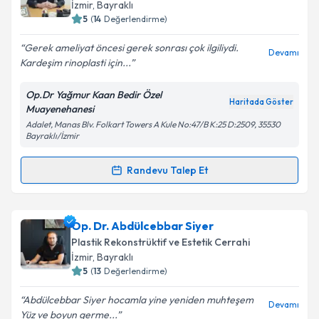
takvim hazırlandığında e-posta ile bilgilendireceğiz.
İzmir
, Bayraklı
5
(
14
Değerlendirme)
E-posta Adresiniz
Gerek ameliyat öncesi gerek sonrası çok ilgiliydi.
Devamı
Kardeşim rinoplasti için...
Op.Dr Yağmur Kaan Bedir Özel
Kişisel verilerimin işlenmesine ilişkin
Aydınlatma
Haritada Göster
Muayenehanesi
Metni
'ni okudum ve kişisel verilerimin belirtilen
Adalet, Manas Blv. Folkart Towers A Kule No:47/B K:25 D:2509, 35530
kapsamda işlenmesini kabul ediyorum.
Bayraklı/İzmir
Randevu Talep Et
Takvim Talebini Gönder
Randevu Takvimi Talebi
Op. Dr. Yağmur Kaan Bedir
için randevu takvimi
Op. Dr. Abdülcebbar Siyer
talebi oluşturun. Size bu uzmandan randevu almanız
Plastik Rekonstrüktif ve Estetik Cerrahi
için bir takvim hazırlandığında e-posta ile
İzmir
, Bayraklı
bilgilendireceğiz.
5
(
13
Değerlendirme)
E-posta Adresiniz
Abdülcebbar Siyer hocamla yine yeniden muhteşem
Devamı
Yüz ve boyun germe...