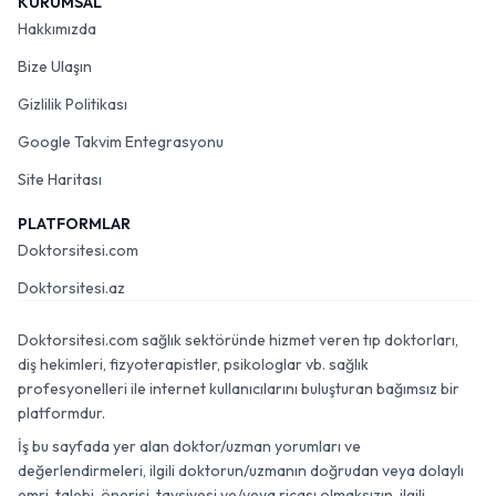
KURUMSAL
Hakkımızda
Bize Ulaşın
Gizlilik Politikası
Google Takvim Entegrasyonu
Site Haritası
PLATFORMLAR
Doktorsitesi.com
Doktorsitesi.az
Doktorsitesi.com sağlık sektöründe hizmet veren tıp doktorları,
diş hekimleri, fizyoterapistler, psikologlar vb. sağlık
profesyonelleri ile internet kullanıcılarını buluşturan bağımsız bir
platformdur.
İş bu sayfada yer alan doktor/uzman yorumları ve
değerlendirmeleri, ilgili doktorun/uzmanın doğrudan veya dolaylı
emri, talebi, önerisi, tavsiyesi ve/veya ricası olmaksızın, ilgili