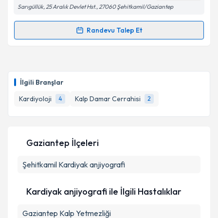
Sarıgüllük, 25 Aralık Devlet Hst., 27060 Şehitkamil/Gaziantep
Kişisel verilerimin işlenmesine ilişkin
Aydınlatma
Randevu Talep Et
Randevu Takvimi Talebi
Metni
'ni okudum ve kişisel verilerimin belirtilen
kapsamda işlenmesini kabul ediyorum.
Uzm. Dr. Yıldız Özcanlı
için randevu takvimi talebi
oluşturun. Size bu uzmandan randevu almanız için bir
Takvim Talebini Gönder
İlgili Branşlar
takvim hazırlandığında e-posta ile bilgilendireceğiz.
Kardiyoloji
Kalp Damar Cerrahisi
4
2
E-posta Adresiniz
Gaziantep İlçeleri
Kişisel verilerimin işlenmesine ilişkin
Aydınlatma
Şehitkamil
Metni
Kardiyak anjiyografi
'ni okudum ve kişisel verilerimin belirtilen
kapsamda işlenmesini kabul ediyorum.
Kardiyak anjiyografi ile İlgili Hastalıklar
Takvim Talebini Gönder
Gaziantep Kalp Yetmezliği