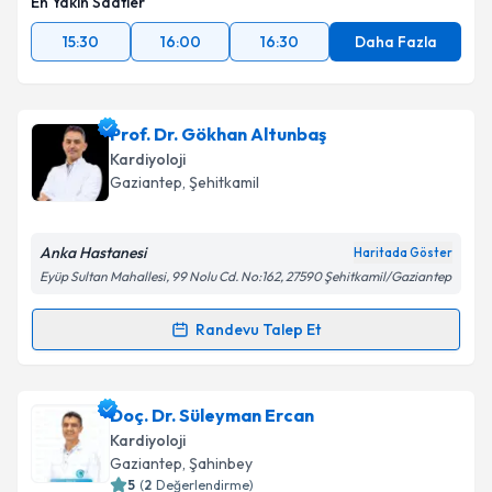
En Yakın Saatler
15:30
16:00
16:30
Daha Fazla
Prof. Dr. Gökhan Altunbaş
Kardiyoloji
Gaziantep
, Şehitkamil
Anka Hastanesi
Haritada Göster
Eyüp Sultan Mahallesi, 99 Nolu Cd. No:162, 27590 Şehitkamil/Gaziantep
Randevu Talep Et
Randevu Takvimi Talebi
Prof. Dr. Gökhan Altunbaş
için randevu takvimi
Doç. Dr. Süleyman Ercan
talebi oluşturun. Size bu uzmandan randevu almanız
Kardiyoloji
için bir takvim hazırlandığında e-posta ile
Gaziantep
, Şahinbey
bilgilendireceğiz.
5
(
2
Değerlendirme)