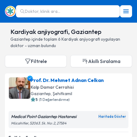
Doktor, klinik ara...
Kardiyak anjiyografi, Gaziantep
Gaziantep
içinde toplam
6
Kardiyak anjiyografi
uygulayan
doktor - uzman bulundu
Filtrele
Akıllı Sıralama
Prof. Dr. Mehmet Adnan Celkan
Kalp Damar Cerrahisi
Gaziantep
, Şehitkamil
5
(
1
Değerlendirme)
Medical Point Gaziantep Hastanesi
Haritada Göster
Mücahitler, 52063. Sk. No: 2, 27584