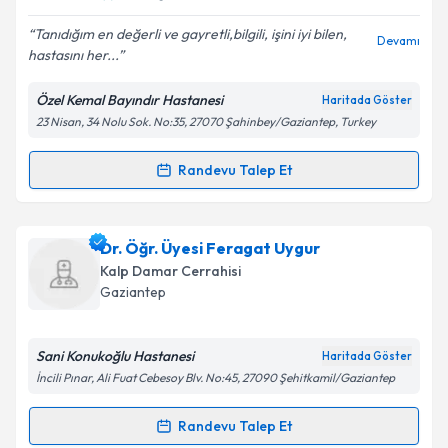
E-posta Adresiniz
Tanıdığım en değerli ve gayretli,bilgili, işini iyi bilen,
Devamı
hastasını her...
Özel Kemal Bayındır Hastanesi
Haritada Göster
23 Nisan, 34 Nolu Sok. No:35, 27070 Şahinbey/Gaziantep, Turkey
Kişisel verilerimin işlenmesine ilişkin
Aydınlatma
Metni
'ni okudum ve kişisel verilerimin belirtilen
kapsamda işlenmesini kabul ediyorum.
Randevu Talep Et
Randevu Takvimi Talebi
Takvim Talebini Gönder
Doç. Dr. Süleyman Ercan
için randevu takvimi talebi
Dr. Öğr. Üyesi Feragat Uygur
oluşturun. Size bu uzmandan randevu almanız için bir
Kalp Damar Cerrahisi
takvim hazırlandığında e-posta ile bilgilendireceğiz.
Gaziantep
E-posta Adresiniz
Sani Konukoğlu Hastanesi
Haritada Göster
İncili Pınar, Ali Fuat Cebesoy Blv. No:45, 27090 Şehitkamil/Gaziantep
Kişisel verilerimin işlenmesine ilişkin
Aydınlatma
Randevu Talep Et
Randevu Takvimi Talebi
Metni
'ni okudum ve kişisel verilerimin belirtilen