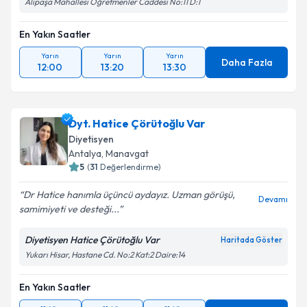
Alipaşa Mahallesi Öğretmenler Caddesi No:11 D:1
En Yakın Saatler
Yarın
Yarın
Yarın
Daha Fazla
12:00
13:20
13:30
Dyt. Hatice Çörütoğlu Var
Diyetisyen
Antalya
, Manavgat
5
(
31
Değerlendirme)
Dr Hatice hanımla üçüncü aydayız. Uzman görüşü,
Devamı
samimiyeti ve desteği...
Diyetisyen Hatice Çörütoğlu Var
Haritada Göster
Yukarı Hisar, Hastane Cd. No:2 Kat:2 Daire:14
En Yakın Saatler