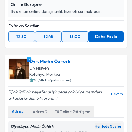
Online Görüşme
Bu uzman online danışmanlık hizmeti sunmaktadır.
En Yakın Saatler
12:30
12:45
13:00
Daha Fazla
Dyt. Metin Öztürk
Diyetisyen
Kütahya
, Merkez
5
(
314
Değerlendirme)
Çok ilgili bir beyefendi işindede çok iyi çevremdeki
Devamı
arkadaşlardan biliyorum...
Adres
1
Adres
2
Online Görüşme
Diyetisyen Metin Öztürk
Haritada Göster