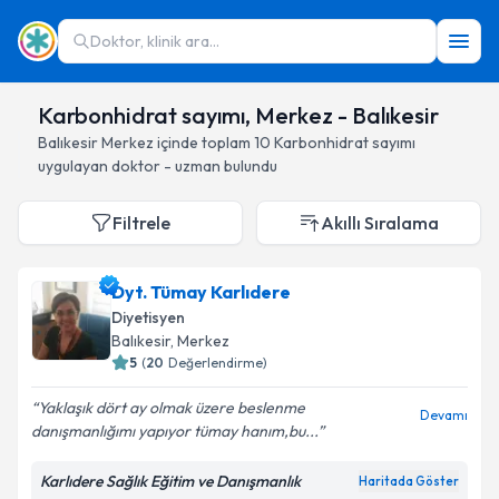
Doktor, klinik ara...
Karbonhidrat sayımı, Merkez - Balıkesir
Balıkesir
Merkez
içinde toplam
10
Karbonhidrat sayımı
uygulayan doktor - uzman bulundu
Filtrele
Akıllı Sıralama
Dyt. Tümay Karlıdere
Diyetisyen
Balıkesir
, Merkez
5
(
20
Değerlendirme)
Yaklaşık dört ay olmak üzere beslenme
Devamı
danışmanlığımı yapıyor tümay hanım,bu...
Karlıdere Sağlık Eğitim ve Danışmanlık
Haritada Göster