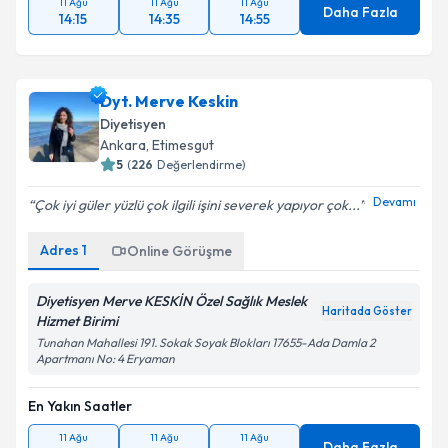
11 Ağu
11 Ağu
11 Ağu
Daha Fazla
14:15
14:35
14:55
Dyt. Merve Keskin
Diyetisyen
Ankara
, Etimesgut
5
(
226
Değerlendirme)
Devamı
Çok iyi güler yüzlü çok ilgili işini severek yapıyor çok...
Adres
1
Online Görüşme
Diyetisyen Merve KESKİN Özel Sağlık Meslek
Haritada Göster
Hizmet Birimi
Tunahan Mahallesi 191. Sokak Soyak Blokları 17655-Ada Damla 2
Apartmanı No: 4 Eryaman
En Yakın Saatler
11 Ağu
11 Ağu
11 Ağu
Daha Fazla