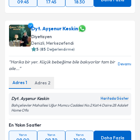
09:45
17:45
18:30
Dyt. Ayşenur Keskin
Diyetisyen
Denizli
, Merkezefendi
5
(
85
Değerlendirme)
Harika bir yer. Küçük bebeğime bile bakıyorlar tam bir
Devamı
aile...
Adres
1
Adres
2
Dyt. Ayşenur Keskin
Haritada Göster
Bahçelievler Mahallesi Uğur Mumcu Caddesi No:2 Kat:4 Daire:28 Adalet
Home Ofis
En Yakın Saatler
Yarın
Yarın
Yarın
Daha Fazla