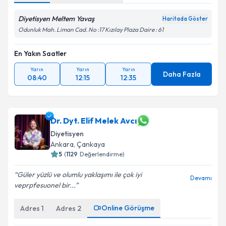
Metni
'ni okudum ve kişisel verilerimin belirtilen
kapsamda işlenmesini kabul ediyorum.
Diyetisyen Meltem Yavaş
Haritada Göster
Odunluk Mah. Liman Cad. No :17 Kızılay Plaza Daire : 61
Takvim Talebini Gönder
En Yakın Saatler
Yarın
Yarın
Yarın
Daha Fazla
08:40
12:15
12:35
Dr. Dyt. Elif Melek Avcı
Diyetisyen
Ankara
, Çankaya
5
(
1129
Değerlendirme)
Güler yüzlü ve olumlu yaklaşımı ile çok iyi
Devamı
veprpfesuonel bir...
Online Görüşme
Adres
1
Adres
2