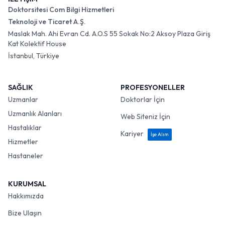
Doktorsitesi Com Bilgi Hizmetleri
Teknoloji ve Ticaret A.Ş.
Maslak Mah. Ahi Evran Cd. A.O.S 55 Sokak No:2 Aksoy Plaza Giriş
Kat Kolektif House
İstanbul, Türkiye
SAĞLIK
PROFESYONELLER
Uzmanlar
Doktorlar İçin
Uzmanlık Alanları
Web Siteniz İçin
Hastalıklar
Kariyer
İşe Alım
Hizmetler
Hastaneler
KURUMSAL
Hakkımızda
Bize Ulaşın