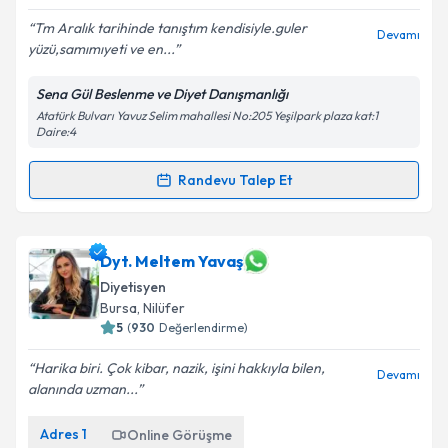
Tm Aralık tarihinde tanıştım kendisiyle.guler
Kişisel verilerimin işlenmesine ilişkin
Aydınlatma
Devamı
yüzü,samımıyeti ve en...
Metni
'ni okudum ve kişisel verilerimin belirtilen
kapsamda işlenmesini kabul ediyorum.
Sena Gül Beslenme ve Diyet Danışmanlığı
Atatürk Bulvarı Yavuz Selim mahallesi No:205 Yeşilpark plaza kat:1
Daire:4
Takvim Talebini Gönder
Randevu Talep Et
Randevu Takvimi Talebi
Dyt. Sena Gül
için randevu takvimi talebi oluşturun.
Dyt. Meltem Yavaş
Size bu uzmandan randevu almanız için bir takvim
Diyetisyen
hazırlandığında e-posta ile bilgilendireceğiz.
Bursa
, Nilüfer
5
(
930
Değerlendirme)
E-posta Adresiniz
Harika biri. Çok kibar, nazik, işini hakkıyla bilen,
Devamı
alanında uzman...
Adres
1
Kişisel verilerimin işlenmesine ilişkin
Online Görüşme
Aydınlatma