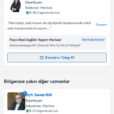
oluşturun. Size bu uzmandan randevu almanız için bir
Diyetisyen
takvim hazırlandığında e-posta ile bilgilendireceğiz.
Balıkesir
, Merkez
5
(
14
Değerlendirme)
E-posta Adresiniz
Merhaba, eda hanım ile diyabette beslenmede etkili
Devamı
olan karbonhidrat sayımı...
Fizyo Real Sağlıklı Yaşam Merkezi
Haritada Göster
Kişisel verilerimin işlenmesine ilişkin
Aydınlatma
Gaziosmanpaşa Mh. Dokuma Yolu Cd. No:2/1 Altıeylül
Metni
'ni okudum ve kişisel verilerimin belirtilen
kapsamda işlenmesini kabul ediyorum.
Randevu Talep Et
Randevu Takvimi Talebi
Takvim Talebini Gönder
Dyt. Eda Dedeleroğlu
için randevu takvimi talebi
Bölgenize yakın diğer uzmanlar
oluşturun. Size bu uzmandan randevu almanız için bir
takvim hazırlandığında e-posta ile bilgilendireceğiz.
Dyt. Sena Gül
E-posta Adresiniz
Diyetisyen
Adıyaman
, Merkez
5
(
1
Değerlendirme)