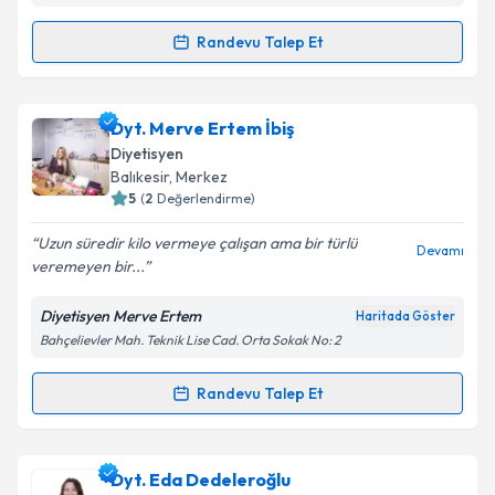
Randevu Talep Et
Randevu Takvimi Talebi
Dyt. Tümay Karlıdere
için randevu takvimi talebi
Dyt. Merve Ertem İbiş
oluşturun. Size bu uzmandan randevu almanız için bir
Diyetisyen
takvim hazırlandığında e-posta ile bilgilendireceğiz.
Balıkesir
, Merkez
5
(
2
Değerlendirme)
E-posta Adresiniz
Uzun süredir kilo vermeye çalışan ama bir türlü
Devamı
veremeyen bir...
Diyetisyen Merve Ertem
Haritada Göster
Kişisel verilerimin işlenmesine ilişkin
Aydınlatma
Bahçelievler Mah. Teknik Lise Cad. Orta Sokak No: 2
Metni
'ni okudum ve kişisel verilerimin belirtilen
kapsamda işlenmesini kabul ediyorum.
Randevu Talep Et
Randevu Takvimi Talebi
Takvim Talebini Gönder
Dyt. Merve Ertem İbiş
için randevu takvimi talebi
Dyt. Eda Dedeleroğlu