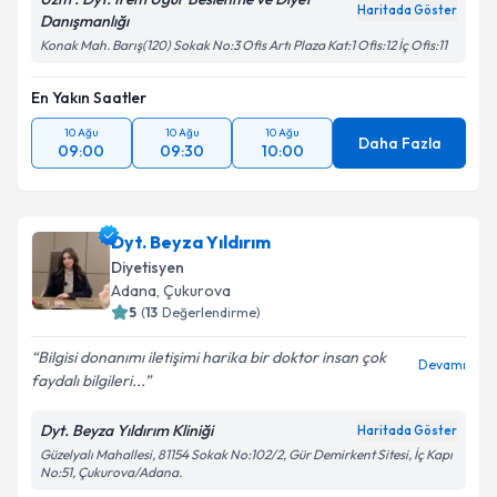
Haritada Göster
Danışmanlığı
Konak Mah. Barış(120) Sokak No:3 Ofis Artı Plaza Kat:1 Ofis:12 İç Ofis:11
En Yakın Saatler
10 Ağu
10 Ağu
10 Ağu
Daha Fazla
09:00
09:30
10:00
Dyt. Beyza Yıldırım
Diyetisyen
Adana
, Çukurova
5
(
13
Değerlendirme)
Bilgisi donanımı iletişimi harika bir doktor insan çok
Devamı
faydalı bilgileri...
Dyt. Beyza Yıldırım Kliniği
Haritada Göster
Güzelyalı Mahallesi, 81154 Sokak No:102/2, Gür Demirkent Sitesi, İç Kapı
No:51, Çukurova/Adana.