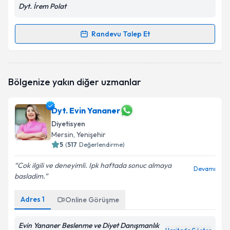
Dyt. İrem Polat
Randevu Talep Et
Randevu Takvimi Talebi
Dyt. İrem Polat
için randevu takvimi talebi oluşturun.
Bölgenize yakın diğer uzmanlar
Size bu uzmandan randevu almanız için bir takvim
hazırlandığında e-posta ile bilgilendireceğiz.
Dyt. Evin Yananer
E-posta Adresiniz
Diyetisyen
Mersin
, Yenişehir
5
(
517
Değerlendirme)
Kişisel verilerimin işlenmesine ilişkin
Aydınlatma
Cok ilgili ve deneyimli. Ipk haftada sonuc almaya
Devamı
Metni
'ni okudum ve kişisel verilerimin belirtilen
basladim.
kapsamda işlenmesini kabul ediyorum.
Adres
1
Online Görüşme
Takvim Talebini Gönder
Evin Yananer Beslenme ve Diyet Danışmanlık