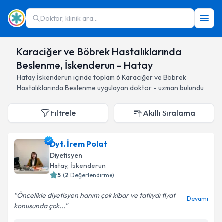
Doktor, klinik ara...
Karaciğer ve Böbrek Hastalıklarında
Beslenme, İskenderun - Hatay
Hatay
İskenderun
içinde toplam
6
Karaciğer ve Böbrek
Hastalıklarında Beslenme
uygulayan doktor - uzman bulundu
Filtrele
Akıllı Sıralama
Dyt. İrem Polat
Diyetisyen
Hatay
, İskenderun
5
(
2
Değerlendirme)
Öncelikle diyetisyen hanım çok kibar ve tatlıydı fiyat
Devamı
konusunda çok...