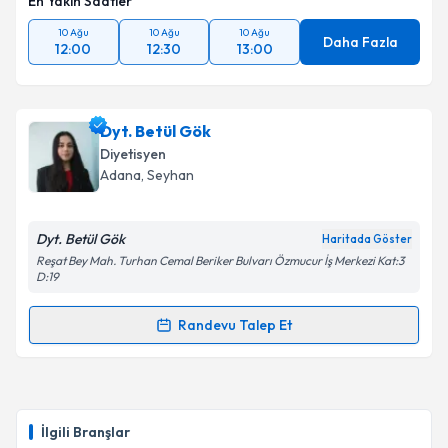
En Yakın Saatler
10 Ağu
10 Ağu
10 Ağu
Daha Fazla
12:00
12:30
13:00
Dyt. Betül Gök
Diyetisyen
Adana
, Seyhan
Dyt. Betül Gök
Haritada Göster
Reşat Bey Mah. Turhan Cemal Beriker Bulvarı Özmucur İş Merkezi Kat:3
D:19
Randevu Talep Et
Randevu Takvimi Talebi
Dyt. Betül Gök
için randevu takvimi talebi oluşturun.
Size bu uzmandan randevu almanız için bir takvim
İlgili Branşlar
hazırlandığında e-posta ile bilgilendireceğiz.