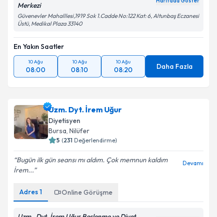
Haritada Göster
Merkezi
Güvenevler Mahalllesi,1919 Sok 1.Cadde No:122 Kat: 6, Altunbaş Eczanesi
Üstü, Medikal Plaza 33140
En Yakın Saatler
10 Ağu
10 Ağu
10 Ağu
Daha Fazla
08:00
08:10
08:20
Uzm. Dyt. İrem Uğur
Diyetisyen
Bursa
, Nilüfer
5
(
231
Değerlendirme)
Bugün ilk gün seansı mı aldım. Çok memnun kaldım
Devamı
İrem...
Adres
1
Online Görüşme
Uzm . Dyt. İrem Uğur Beslenme ve Diyet