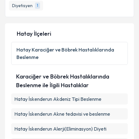
Diyetisyen
1
E-posta Adresiniz
Hatay İlçeleri
Kişisel verilerimin işlenmesine ilişkin
Aydınlatma
Metni
'ni okudum ve kişisel verilerimin belirtilen
Hatay
Karaciğer ve Böbrek Hastalıklarında
kapsamda işlenmesini kabul ediyorum.
Beslenme
Takvim Talebini Gönder
Karaciğer ve Böbrek Hastalıklarında
Beslenme ile İlgili Hastalıklar
Hatay İskenderun Akdeniz Tipi Beslenme
Hatay İskenderun Akne tedavisi ve beslenme
Hatay İskenderun Alerji(Eliminasyon) Diyeti