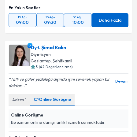
En Yakın Saatler
10 Ağu
10 Ağu
10 Ağu
Daha Fazla
09:00
09:30
10:00
Dyt. Şimal Kalın
Diyetisyen
Gaziantep
, Şehitkamil
5
(
42
Değerlendirme)
Tatlı ve güler yüzlülüğü dışında işini severek yapan bir
Devamı
doktor...
Online Görüşme
Adres
1
Online Görüşme
Bu uzman online danışmanlık hizmeti sunmaktadır.