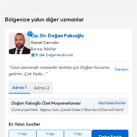
Prof. Dr. Önder Sürgit
için randevu takvimi talebi
Bölgenize yakın diğer uzmanlar
oluşturun. Size bu uzmandan randevu almanız için bir
takvim hazırlandığında e-posta ile bilgilendireceğiz.
Op. Dr. Doğan Fakıoğlu
E-posta Adresiniz
Genel Cerrahi
Bursa
, Nilüfer
5
(
64
Değerlendirme)
Uzun zamandır masseter botoks için Doğan hocama
Kişisel verilerimin işlenmesine ilişkin
Aydınlatma
Devamı
gelirim. Çok fazla...
Metni
'ni okudum ve kişisel verilerimin belirtilen
kapsamda işlenmesini kabul ediyorum.
Adres
1
Adres
2
Takvim Talebini Gönder
Doğan Fakıoğlu Özel Muayenehanesi
Haritada Göster
Cumhuriyet Mah. Yağmur Sok. Çamlık Sitesi C Blok No:12 Daire10 Kat:5
En Yakın Saatler
11 Ağu
11 Ağu
11 Ağu
Daha Fazla