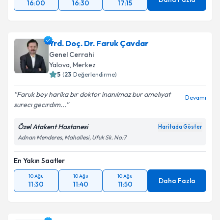
16:00
16:30
17:15
Yrd. Doç. Dr. Faruk Çavdar
Genel Cerrahi
Yalova
, Merkez
5
(
23
Değerlendirme)
Faruk bey harika bır doktor inanılmaz bur amelıyat
Devamı
surecı gecırdım...
Özel Atakent Hastanesi
Haritada Göster
Adnan Menderes, Mahallesi, Ufuk Sk. No:7
En Yakın Saatler
10 Ağu
10 Ağu
10 Ağu
Daha Fazla
11:30
11:40
11:50