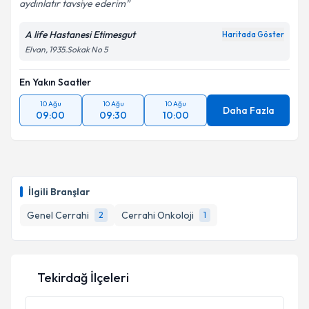
aydınlatır tavsiye ederim
A life Hastanesi Etimesgut
Haritada Göster
Elvan, 1935.Sokak No 5
En Yakın Saatler
10 Ağu
10 Ağu
10 Ağu
Daha Fazla
09:00
09:30
10:00
İlgili Branşlar
Genel Cerrahi
Cerrahi Onkoloji
2
1
Tekirdağ İlçeleri