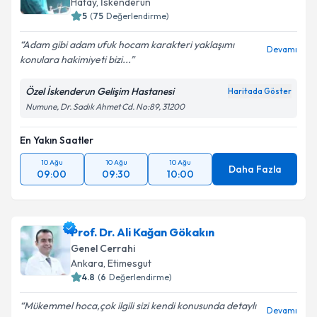
Hatay
, İskenderun
5
(
75
Değerlendirme)
Adam gibi adam ufuk hocam karakteri yaklaşımı
Devamı
konulara hakimiyeti bizi...
Kişisel verilerimin işlenmesine ilişkin
Aydınlatma
Metni
'ni okudum ve kişisel verilerimin belirtilen
Özel İskenderun Gelişim Hastanesi
Haritada Göster
kapsamda işlenmesini kabul ediyorum.
Numune, Dr. Sadık Ahmet Cd. No:89, 31200
En Yakın Saatler
Takvim Talebini Gönder
10 Ağu
10 Ağu
10 Ağu
Daha Fazla
09:00
09:30
10:00
Prof. Dr. Ali Kağan Gökakın
Genel Cerrahi
Ankara
, Etimesgut
4.8
(
6
Değerlendirme)
Mükemmel hoca,çok ilgili sizi kendi konusunda detaylı
Devamı