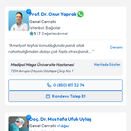
Prof. Dr. Onur Yaprak
Genel Cerrahi
İstanbul
, Bağcılar
5
(
7
Değerlendirme)
Ameliyat teşhisi konulduğunda panik atak
Devamı
rahatsızlığımdan dolayı çok fazla stres/panik...
Medipol Mega Üniversite Hastanesi
Haritada Göster
TEM Avrupa Otoyolu Göztepe Çıkışı No: 1
0 (850) 811 32 74
Randevu Takvimi Talebi
Randevu Talep Et
Prof. Dr. Onur Yaprak
için randevu takvimi talebi
oluşturun. Size bu uzmandan randevu almanız için bir
Doç. Dr. Mustafa Ufuk Uylaş
takvim hazırlandığında e-posta ile bilgilendireceğiz.
Genel Cerrahi
+
1
diğer
E-posta Adresiniz