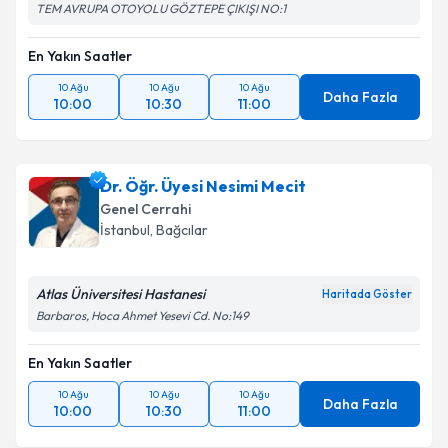
TEM AVRUPA OTOYOLU GÖZTEPE ÇIKIŞI NO:1
En Yakın Saatler
Kişisel verilerimin işlenmesine ilişkin
Aydınlatma
Metni
'ni okudum ve kişisel verilerimin belirtilen
10 Ağu
10 Ağu
10 Ağu
kapsamda işlenmesini kabul ediyorum.
Daha Fazla
10:00
10:30
11:00
Takvim Talebini Gönder
Dr. Öğr. Üyesi Nesimi Mecit
Genel Cerrahi
İstanbul
, Bağcılar
Atlas Üniversitesi Hastanesi
Haritada Göster
Barbaros, Hoca Ahmet Yesevi Cd. No:149
En Yakın Saatler
10 Ağu
10 Ağu
10 Ağu
Daha Fazla
10:00
10:30
11:00