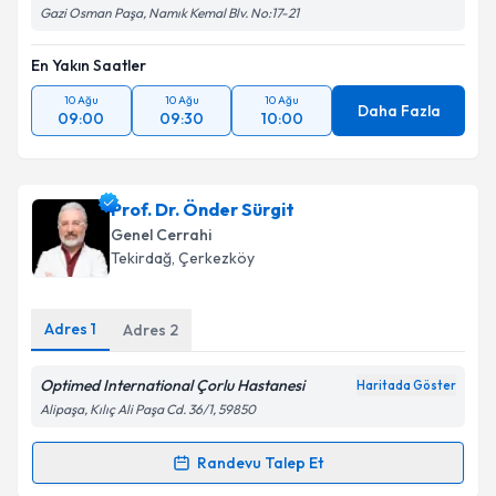
Gazi Osman Paşa, Namık Kemal Blv. No:17-21
En Yakın Saatler
10 Ağu
10 Ağu
10 Ağu
Daha Fazla
09:00
09:30
10:00
Prof. Dr. Önder Sürgit
Genel Cerrahi
Tekirdağ
, Çerkezköy
Adres
1
Adres
2
Optimed International Çorlu Hastanesi
Haritada Göster
Alipaşa, Kılıç Ali Paşa Cd. 36/1, 59850
Randevu Talep Et
Randevu Takvimi Talebi