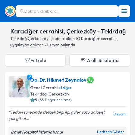
Doktor, klinik ara...
Karaciğer cerrahisi, Çerkezköy - Tekirdağ
Tekirdağ
Çerkezköy
içinde toplam
10
Karaciğer cerrahisi
uygulayan doktor - uzman bulundu
Filtrele
Akıllı Sıralama
Op. Dr. Hikmet Zeynalov
Genel Cerrahi
+
1
diğer
Tekirdağ
, Çerkezköy
5
(
35
Değerlendirme)
Tedavi sürecinde detaylı bilgi ilgi güler yüzü anlayışlı
Devamı
çok güzel...
İrmet Hospital International
Haritada Göster