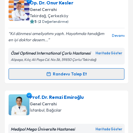
Op. Dr. Onur Kesler
Genel Cerrahi
Tekirdağ
, Çerkezköy
5
(
2
Değerlendirme)
Kıl dönmesi ameliyatımı yaptı. Hayatımda tanıdığım
Devamı
en iyi doktor desem...
Özel Optimed International Çorlu Hastanesi
Haritada Göster
Alipaşa, Kılıç Ali Paşa Cd. No:36, 59850 Çorlu/Tekirdağ
Randevu Talep Et
Randevu Takvimi Talebi
Op. Dr. Onur Kesler
için randevu takvimi talebi
Prof. Dr. Remzi Emiroğlu
oluşturun. Size bu uzmandan randevu almanız için bir
Genel Cerrahi
takvim hazırlandığında e-posta ile bilgilendireceğiz.
İstanbul
, Bağcılar
E-posta Adresiniz
Medipol Mega Üniversite Hastanesi
Haritada Göster