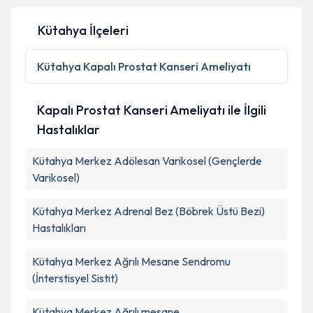
Kütahya İlçeleri
Kişisel verilerimin işlenmesine ilişkin
Aydınlatma
Metni
'ni okudum ve kişisel verilerimin belirtilen
Kütahya
Kapalı Prostat Kanseri Ameliyatı
kapsamda işlenmesini kabul ediyorum.
Kapalı Prostat Kanseri Ameliyatı ile İlgili
Takvim Talebini Gönder
Hastalıklar
Kütahya Merkez Adölesan Varikosel (Gençlerde
Varikosel)
Kütahya Merkez Adrenal Bez (Böbrek Üstü Bezi)
Hastalıkları
Kütahya Merkez Ağrılı Mesane Sendromu
(İnterstisyel Sistit)
Kütahya Merkez Ağrılı mesane