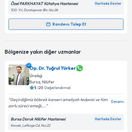
Özel PARKHAYAT Kütahya Hastanesi
Haritada Göster
100. Yıl, Dumlupınar Blv. No:26
Randevu Talep Et
Randevu Takvimi Talebi
Op. Dr. Sabuhi Alishov
için randevu takvimi talebi
Bölgenize yakın diğer uzmanlar
oluşturun. Size bu uzmandan randevu almanız için bir
takvim hazırlandığında e-posta ile bilgilendireceğiz.
Op. Dr. Tuğrul Türker
E-posta Adresiniz
Üroloji
Bursa
, Nilüfer
5
(
20
Değerlendirme)
Kişisel verilerimin işlenmesine ilişkin
Aydınlatma
Geçirdiğimiz böbrek kanseri ameliyatı tedavisi ve tüm
Devamı
Metni
'ni okudum ve kişisel verilerimin belirtilen
zorlu süreci emeği,...
kapsamda işlenmesini kabul ediyorum.
Bursa Doruk Nilüfer Hastanesi
Haritada Göster
Konak, Lefkoşe Cd. No:22
Takvim Talebini Gönder