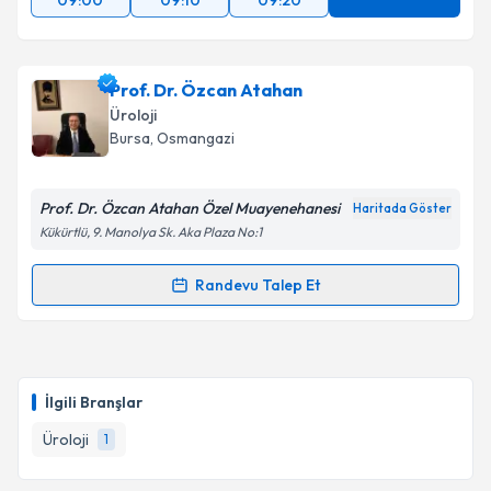
09:00
09:10
09:20
Prof. Dr. Özcan Atahan
Üroloji
Bursa
, Osmangazi
Prof. Dr. Özcan Atahan Özel Muayenehanesi
Haritada Göster
Kükürtlü, 9. Manolya Sk. Aka Plaza No:1
Randevu Talep Et
Randevu Takvimi Talebi
Prof. Dr. Özcan Atahan
için randevu takvimi talebi
oluşturun. Size bu uzmandan randevu almanız için bir
İlgili Branşlar
takvim hazırlandığında e-posta ile bilgilendireceğiz.
Üroloji
1
E-posta Adresiniz