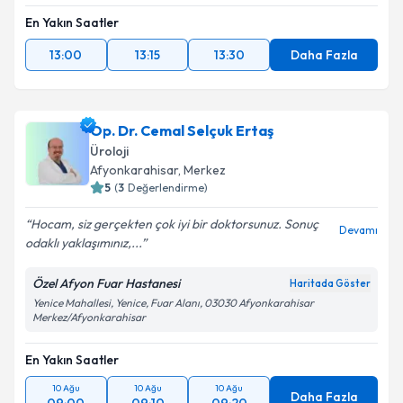
En Yakın Saatler
13:00
13:15
13:30
Daha Fazla
Op. Dr. Cemal Selçuk Ertaş
Üroloji
Afyonkarahisar
, Merkez
5
(
3
Değerlendirme)
Hocam, siz gerçekten çok iyi bir doktorsunuz. Sonuç
Devamı
odaklı yaklaşımınız,...
Özel Afyon Fuar Hastanesi
Haritada Göster
Yenice Mahallesi, Yenice, Fuar Alanı, 03030 Afyonkarahisar
Merkez/Afyonkarahisar
En Yakın Saatler
10 Ağu
10 Ağu
10 Ağu
Daha Fazla