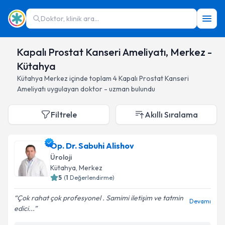
Doktor, klinik ara...
Kapalı Prostat Kanseri Ameliyatı, Merkez -
Kütahya
Kütahya
Merkez
içinde toplam
4
Kapalı Prostat Kanseri
Ameliyatı
uygulayan doktor - uzman bulundu
Filtrele
Akıllı Sıralama
Op. Dr. Sabuhi Alishov
Üroloji
Kütahya
, Merkez
5
(
1
Değerlendirme)
Çok rahat çok profesyonel . Samimi iletişim ve tatmin
Devamı
edici...