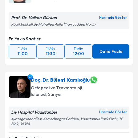
Prof. Dr. Volkan Gürkan
Haritada Göster
Küçükbakkalköy Mahallesi Atilla İlhan caddesi No: 37
En Yakın Saatler
11 Ağu
11 Ağu
11 Ağu
Daha Fazla
11:00
11:30
12:00
Doç. Dr. Bülent Karslıoğlu
Ortopedi ve Travmatoloji
İstanbul
, Sarıyer
Liv Hospital Vadistanbul
Haritada Göster
Ayazağa Mahallesi, Kemerburgaz Caddesi, Vadistanbul Park Etabı, 7F
Blok, 34396