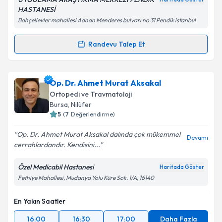
Kişisel verilerimin işlenmesine ilişkin
Aydınlatma
HASTANESİ
Metni
'ni okudum ve kişisel verilerimin belirtilen
Bahçelievler mahallesi Adnan Menderes bulvarı no 31 Pendik istanbul
kapsamda işlenmesini kabul ediyorum.
Randevu Talep Et
Randevu Takvimi Talebi
Takvim Talebini Gönder
Doç. Dr. Uğur Tiftikçi
için randevu takvimi talebi
Op. Dr. Ahmet Murat Aksakal
oluşturun. Size bu uzmandan randevu almanız için bir
Ortopedi ve Travmatoloji
takvim hazırlandığında e-posta ile bilgilendireceğiz.
Bursa
, Nilüfer
5
(
7
Değerlendirme)
E-posta Adresiniz
Op. Dr. Ahmet Murat Aksakal dalında çok mükemmel
Devamı
cerrahlardandır. Kendisini...
Özel Medicabil Hastanesi
Haritada Göster
Kişisel verilerimin işlenmesine ilişkin
Aydınlatma
Fethiye Mahallesi, Mudanya Yolu Küre Sok. 1/A, 16140
Metni
'ni okudum ve kişisel verilerimin belirtilen
kapsamda işlenmesini kabul ediyorum.
En Yakın Saatler
16:00
16:30
17:00
Daha Fazla
Takvim Talebini Gönder