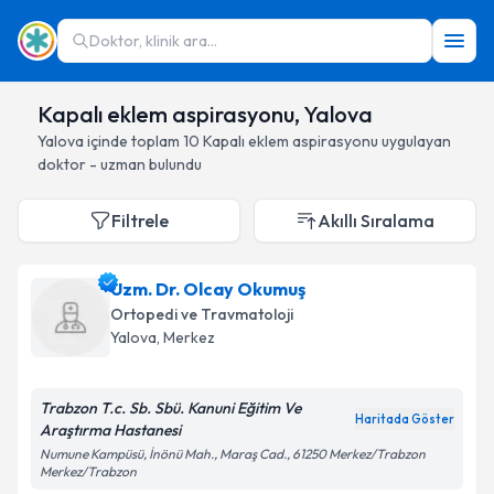
Doktor, klinik ara...
Kapalı eklem aspirasyonu, Yalova
Yalova
içinde toplam
10
Kapalı eklem aspirasyonu
uygulayan
doktor - uzman bulundu
Filtrele
Akıllı Sıralama
Uzm. Dr. Olcay Okumuş
Ortopedi ve Travmatoloji
Yalova
, Merkez
Trabzon T.c. Sb. Sbü. Kanuni Eğitim Ve
Haritada Göster
Araştırma Hastanesi
Numune Kampüsü, İnönü Mah., Maraş Cad., 61250 Merkez/Trabzon
Merkez/Trabzon