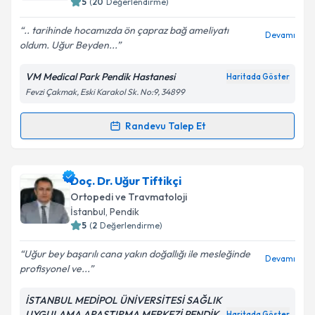
5
(
20
Değerlendirme)
E-posta Adresiniz
.. tarihinde hocamızda ön çapraz bağ ameliyatı
Devamı
oldum. Uğur Beyden...
VM Medical Park Pendik Hastanesi
Haritada Göster
Fevzi Çakmak, Eski Karakol Sk. No:9, 34899
Kişisel verilerimin işlenmesine ilişkin
Aydınlatma
Metni
'ni okudum ve kişisel verilerimin belirtilen
kapsamda işlenmesini kabul ediyorum.
Randevu Talep Et
Randevu Takvimi Talebi
Takvim Talebini Gönder
Op. Dr. Uğur Onur Kasman
için randevu takvimi
Doç. Dr. Uğur Tiftikçi
talebi oluşturun. Size bu uzmandan randevu almanız
Ortopedi ve Travmatoloji
için bir takvim hazırlandığında e-posta ile
İstanbul
, Pendik
bilgilendireceğiz.
5
(
2
Değerlendirme)
E-posta Adresiniz
Uğur bey başarılı cana yakın doğallığı ile mesleğinde
Devamı
profisyonel ve...
İSTANBUL MEDİPOL ÜNİVERSİTESİ SAĞLIK
UYGULAMA ARAŞTIRMA MERKEZİ PENDİK
Haritada Göster