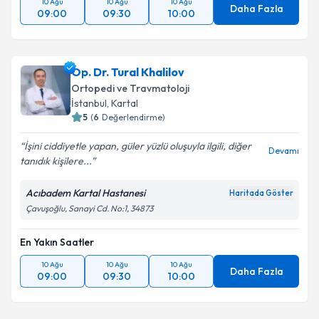
10 Ağu
10 Ağu
10 Ağu
Daha Fazla
09:00
09:30
10:00
Op. Dr. Tural Khalilov
Ortopedi ve Travmatoloji
İstanbul
, Kartal
5
(
6
Değerlendirme)
İşini ciddiyetle yapan, güler yüzlü oluşuyla ilgili, diğer
Devamı
tanıdık kişilere...
Acıbadem Kartal Hastanesi
Haritada Göster
Çavuşoğlu, Sanayi Cd. No:1, 34873
En Yakın Saatler
10 Ağu
10 Ağu
10 Ağu
Daha Fazla
09:00
09:30
10:00