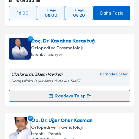
En Yakın Saatler
10 Ağu
10 Ağu
16:00
Daha Fazla
08:00
08:20
Doç. Dr. Kayahan Karaytuğ
Ortopedi ve Travmatoloji
İstanbul
, Sarıyer
Uluslararası Eklem Merkezi
Haritada Göster
Darüşşafaka, Büyükdere Cd. No:40, 34457
Randevu Talep Et
Randevu Takvimi Talebi
Doç. Dr. Kayahan Karaytuğ
için randevu takvimi
Op. Dr. Uğur Onur Kasman
talebi oluşturun. Size bu uzmandan randevu almanız
Ortopedi ve Travmatoloji
için bir takvim hazırlandığında e-posta ile
İstanbul
, Pendik
bilgilendireceğiz.