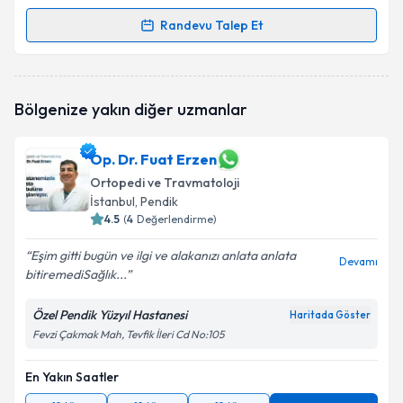
Randevu Talep Et
Randevu Takvimi Talebi
Uzm. Dr. Olcay Okumuş
için randevu takvimi talebi
Bölgenize yakın diğer uzmanlar
oluşturun. Size bu uzmandan randevu almanız için bir
takvim hazırlandığında e-posta ile bilgilendireceğiz.
Op. Dr. Fuat Erzen
E-posta Adresiniz
Ortopedi ve Travmatoloji
İstanbul
, Pendik
4.5
(
4
Değerlendirme)
Kişisel verilerimin işlenmesine ilişkin
Aydınlatma
Eşim gitti bugün ve ilgi ve alakanızı anlata anlata
Devamı
Metni
'ni okudum ve kişisel verilerimin belirtilen
bitiremediSağlık...
kapsamda işlenmesini kabul ediyorum.
Özel Pendik Yüzyıl Hastanesi
Haritada Göster
Fevzi Çakmak Mah, Tevfik İleri Cd No:105
Takvim Talebini Gönder
En Yakın Saatler