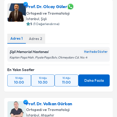
Prof. Dr. Olcay Güler
Ortopedi ve Travmatoloji
İstanbul
, Şişli
5
(
1
Değerlendirme)
Adres
1
Adres
2
Şişli Memorial Hastanesi
Haritada Göster
Kaptan Paşa Mah. Piyale Paşa Bulv, Okmeydanı Cd. No: 4
En Yakın Saatler
10 Ağu
10 Ağu
10 Ağu
Daha Fazla
10:00
10:30
11:00
Prof. Dr. Volkan Gürkan
Ortopedi ve Travmatoloji
İstanbul
, Ataşehir