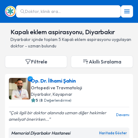
Doktor, klinik ara...
Kapalı eklem aspirasyonu, Diyarbakır
Diyarbakır
içinde toplam
5
Kapalı eklem aspirasyonu
uygulayan
doktor - uzman bulundu
Filtrele
Akıllı Sıralama
Op. Dr. İlhami Şahin
Ortopedi ve Travmatoloji
Diyarbakır
, Kayapınar
5
(
8
Değerlendirme)
Çok ilgili bir doktor alanında uzman diğer hekimler
Devamı
ameliyat önerirken...
Memorial Diyarbakır Hastanesi
Haritada Göster