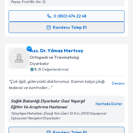
Peyas, Fırat Blv. No: 12,
0 (850) 474 22 48
Randevu Takvimi Talebi
Randevu Talep Et
Op. Dr. İlhami Şahin
için randevu takvimi talebi
oluşturun. Size bu uzmandan randevu almanız için bir
Ass. Dr. Yılmaz Mertsoy
takvim hazırlandığında e-posta ile bilgilendireceğiz.
Ortopedi ve Travmatoloji
E-posta Adresiniz
Diyarbakır
5
(
5
Değerlendirme)
Çok ilgili, güleryüzlü doktorumuz. Kızımın kalça çıkığı
Devamı
tedavisi ve kontroller...
Kişisel verilerimin işlenmesine ilişkin
Aydınlatma
Metni
'ni okudum ve kişisel verilerimin belirtilen
Sağlık Bakanlığı Diyarbakır Gazi Yaşargil
kapsamda işlenmesini kabul ediyorum.
Haritada Göster
Eğitim Ve Araştırma Hastanesi
Talaytepe Mahallesi, Elazığ Yolu Üzeri 10.Km, 21010 Kayapınar
Üçkuyular/Yenişehir/Diyarbakır
Takvim Talebini Gönder
Randevu Talep Et