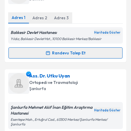
bilgilendireceğiz.
E-posta Adresiniz
Adres
1
Adres
2
Adres
3
Balıkesir Devlet Hastanesı
Haritada Göster
Yıldız, Balıkesir Devlet Hst., 10100 Balıkesir Merkez/Balıkesir
Kişisel verilerimin işlenmesine ilişkin
Aydınlatma
Metni
'ni okudum ve kişisel verilerimin belirtilen
Randevu Talep Et
Randevu Takvimi Talebi
kapsamda işlenmesini kabul ediyorum.
Takvim Talebini Gönder
Ass. Dr. İrfan Tepe
için randevu takvimi talebi
Ass. Dr. Utku Uyan
oluşturun. Size bu uzmandan randevu almanız için bir
Ortopedi ve Travmatoloji
takvim hazırlandığında e-posta ile bilgilendireceğiz.
Şanlıurfa
E-posta Adresiniz
Şanlıurfa Mehmet Akif İnan Eğitim Araştırma
Haritada Göster
Hastanesi
Esentepe Mah., Ertuğrul Cad., 63300 Merkez/Şanlıurfa Merkez/
Şanlıurfa
Kişisel verilerimin işlenmesine ilişkin
Aydınlatma