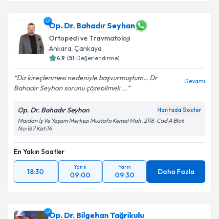
Op. Dr. Bahadır Seyhan
Ortopedi ve Travmatoloji
Ankara
, Çankaya
4.9
(
51
Değerlendirme)
Diz kireçlenmesi nedeniyle başvurmuştum… Dr
Devamı
Bahadır Seyhan sorunu çözebilmek ...
Op. Dr. Bahadır Seyhan
Haritada Göster
Maidan İş Ve Yaşam Merkezi Mustafa Kemal Mah. 2118. Cad A Blok
No:167 Kat:14
En Yakın Saatler
Yarın
Yarın
18:30
Daha Fazla
09:00
09:30
Op. Dr. Bilgehan Tağrikulu