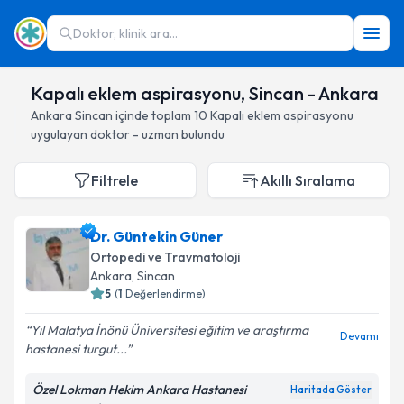
Doktor, klinik ara...
Kapalı eklem aspirasyonu, Sincan - Ankara
Ankara
Sincan
içinde toplam
10
Kapalı eklem aspirasyonu
uygulayan doktor - uzman bulundu
Filtrele
Akıllı Sıralama
Dr. Güntekin Güner
Ortopedi ve Travmatoloji
Ankara
, Sincan
5
(
1
Değerlendirme)
Yıl Malatya İnönü Üniversitesi eğitim ve araştırma
Devamı
hastanesi turgut...
Özel Lokman Hekim Ankara Hastanesi
Haritada Göster