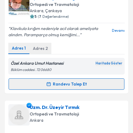
Ortopedi ve Travmatoloji
Ankara
, Çankaya
5
(
7
Değerlendirme)
Klavikula kırığım nedeniyle acil olarak ameliyata
Devamı
alındım. Paramparça olmuş kemiğimi...
Adres
1
Adres
2
Özel Ankara Umut Hastanesi
Haritada Göster
Büklüm caddesi. 72 06680
Randevu Talep Et
Randevu Takvimi Talebi
Op. Dr. Bilgehan Tağrikulu
için randevu takvimi
Uzm. Dr. Üzeyir Tırmık
talebi oluşturun. Size bu uzmandan randevu almanız
Ortopedi ve Travmatoloji
için bir takvim hazırlandığında e-posta ile
Ankara
bilgilendireceğiz.