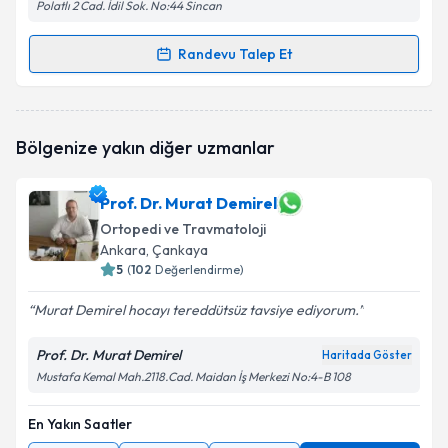
Polatlı 2 Cad. İdil Sok. No:44 Sincan
Randevu Talep Et
Randevu Takvimi Talebi
Dr. Güntekin Güner
için randevu takvimi talebi
Bölgenize yakın diğer uzmanlar
oluşturun. Size bu uzmandan randevu almanız için bir
takvim hazırlandığında e-posta ile bilgilendireceğiz.
Prof. Dr. Murat Demirel
E-posta Adresiniz
Ortopedi ve Travmatoloji
Ankara
, Çankaya
5
(
102
Değerlendirme)
Kişisel verilerimin işlenmesine ilişkin
Aydınlatma
Murat Demirel hocayı tereddütsüz tavsiye ediyorum.
Metni
'ni okudum ve kişisel verilerimin belirtilen
kapsamda işlenmesini kabul ediyorum.
Prof. Dr. Murat Demirel
Haritada Göster
Mustafa Kemal Mah.2118.Cad. Maidan İş Merkezi No:4-B 108
Takvim Talebini Gönder
En Yakın Saatler