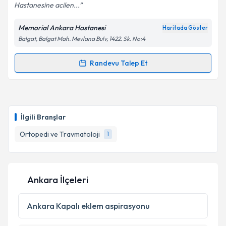
Hastanesine acilen...
Kişisel verilerimin işlenmesine ilişkin
Aydınlatma
Metni
'ni okudum ve kişisel verilerimin belirtilen
Memorial Ankara Hastanesi
Haritada Göster
kapsamda işlenmesini kabul ediyorum.
Balgat, Balgat Mah. Mevlana Bulv, 1422. Sk. No:4
Takvim Talebini Gönder
Randevu Talep Et
Randevu Takvimi Talebi
Prof. Dr. Ali Turgay Çavuşoğlu
için randevu takvimi
talebi oluşturun. Size bu uzmandan randevu almanız
İlgili Branşlar
için bir takvim hazırlandığında e-posta ile
bilgilendireceğiz.
Ortopedi ve Travmatoloji
1
E-posta Adresiniz
Ankara İlçeleri
Kişisel verilerimin işlenmesine ilişkin
Aydınlatma
Ankara
Kapalı eklem aspirasyonu
Metni
'ni okudum ve kişisel verilerimin belirtilen
kapsamda işlenmesini kabul ediyorum.