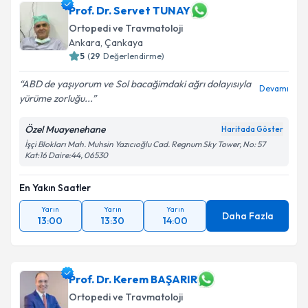
Op. Dr. Eyyüp Emre Bahtiyar
için randevu takvimi
Prof. Dr. Servet TUNAY
talebi oluşturun. Size bu uzmandan randevu almanız
Takvim Talebini Gönder
Ortopedi ve Travmatoloji
için bir takvim hazırlandığında e-posta ile
Ankara
, Çankaya
bilgilendireceğiz.
5
(
29
Değerlendirme)
E-posta Adresiniz
ABD de yaşıyorum ve Sol bacağimdaki ağrı dolayısıyla
Devamı
yürüme zorluğu...
Özel Muayenehane
Haritada Göster
Kişisel verilerimin işlenmesine ilişkin
Aydınlatma
İşçi Blokları Mah. Muhsin Yazıcıoğlu Cad. Regnum Sky Tower, No: 57
Kat:16 Daire:44, 06530
Metni
'ni okudum ve kişisel verilerimin belirtilen
kapsamda işlenmesini kabul ediyorum.
En Yakın Saatler
Yarın
Yarın
Yarın
Takvim Talebini Gönder
Daha Fazla
13:00
13:30
14:00
Prof. Dr. Kerem BAŞARIR
Ortopedi ve Travmatoloji