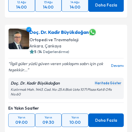
12 Ağu
13 Ağu
14 Ağu
Daha Fazla
14:00
14:00
14:00
Doç. Dr. Kadir Büyükdoğan
Ortopedi ve Travmatoloji
Ankara
, Çankaya
5
(
14
Değerlendirme)
İlgili güler yüzlü güven veren yaklaşımı sabrı için çok
Devamı
teşekkür...
Doç. Dr. Kadir Büyükdoğan
Haritada Göster
Kızılırmak Mah. 1443. Cad. No :25 A Blok Usta 1071 Plaza Kat:8 Ofis
No:60
En Yakın Saatler
Yarın
Yarın
Yarın
Daha Fazla
09:00
09:30
10:00