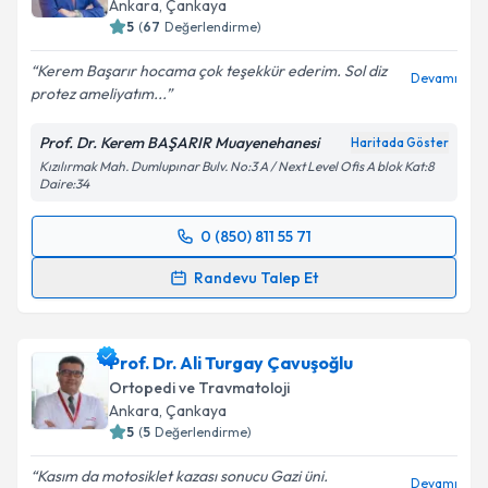
Ankara
, Çankaya
5
(
67
Değerlendirme)
Kerem Başarır hocama çok teşekkür ederim. Sol diz
Devamı
protez ameliyatım...
Prof. Dr. Kerem BAŞARIR Muayenehanesi
Haritada Göster
Kızılırmak Mah. Dumlupınar Bulv. No:3 A / Next Level Ofis A blok Kat:8
Daire:34
0 (850) 811 55 71
Randevu Takvimi Talebi
Randevu Talep Et
Prof. Dr. Kerem BAŞARIR
için randevu takvimi talebi
oluşturun. Size bu uzmandan randevu almanız için bir
Prof. Dr. Ali Turgay Çavuşoğlu
takvim hazırlandığında e-posta ile bilgilendireceğiz.
Ortopedi ve Travmatoloji
E-posta Adresiniz
Ankara
, Çankaya
5
(
5
Değerlendirme)
Kasım da motosiklet kazası sonucu Gazi üni.
Devamı