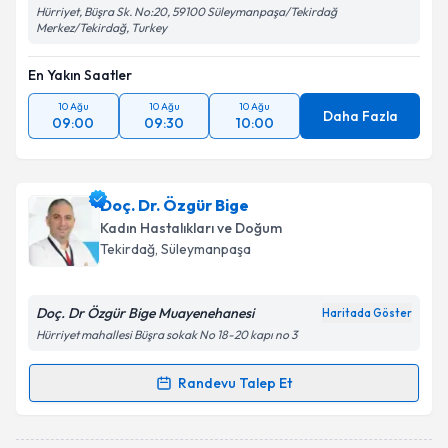
Hürriyet, Büşra Sk. No:20, 59100 Süleymanpaşa/Tekirdağ
Merkez/Tekirdağ, Turkey
En Yakın Saatler
10 Ağu
10 Ağu
10 Ağu
Daha Fazla
09:00
09:30
10:00
Doç. Dr. Özgür Bige
Kadın Hastalıkları ve Doğum
Tekirdağ
, Süleymanpaşa
Doç. Dr Özgür Bige Muayenehanesi
Haritada Göster
Hürriyet mahallesi Büşra sokak No 18-20 kapı no 3
Randevu Talep Et
Randevu Takvimi Talebi