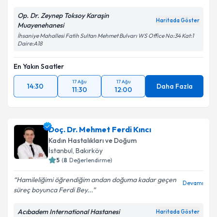
Op. Dr. Zeynep Toksoy Karaşin
Haritada Göster
Muayenehanesi
İhsaniye Mahallesi Fatih Sultan Mehmet Bulvarı WS Office No:34 Kat:1
Daire:A18
En Yakın Saatler
17 Ağu
17 Ağu
14:30
Daha Fazla
11:30
12:00
Doç. Dr. Mehmet Ferdi Kıncı
Kadın Hastalıkları ve Doğum
İstanbul
, Bakırköy
5
(
8
Değerlendirme)
Hamileliğimi öğrendiğim andan doğuma kadar geçen
Devamı
süreç boyunca Ferdi Bey...
Acıbadem International Hastanesi
Haritada Göster