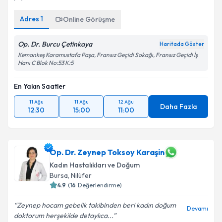
Adres
1
Online Görüşme
Op. Dr. Burcu Çetinkaya
Haritada Göster
Kemankeş Karamustafa Paşa, Fransız Geçidi Sokağı, Fransız Geçidi İş
Hanı C Blok No:53 K:5
En Yakın Saatler
11 Ağu
11 Ağu
12 Ağu
Daha Fazla
12:30
15:00
11:00
Op. Dr. Zeynep Toksoy Karaşin
Kadın Hastalıkları ve Doğum
Bursa
, Nilüfer
4.9
(
16
Değerlendirme)
Zeynep hocam gebelik takibinden beri kadın doğum
Devamı
doktorum herşekilde detaylıca...