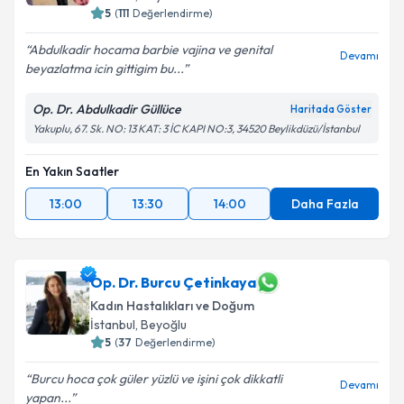
5
(
111
Değerlendirme)
Abdulkadir hocama barbie vajina ve genital
Devamı
beyazlatma icin gittigim bu...
Op. Dr. Abdulkadir Güllüce
Haritada Göster
Yakuplu, 67. Sk. NO: 13 KAT: 3 İC KAPI NO:3, 34520 Beylikdüzü/İstanbul
En Yakın Saatler
13:00
13:30
14:00
Daha Fazla
Op. Dr. Burcu Çetinkaya
Kadın Hastalıkları ve Doğum
İstanbul
, Beyoğlu
5
(
37
Değerlendirme)
Burcu hoca çok güler yüzlü ve işini çok dikkatli
Devamı
yapan...