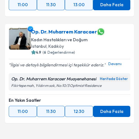
11:00
11:30
13:00
Daha Fazla
Op. Dr. Muharrem Karacaer
Kadın Hastalıkları ve Doğum
İstanbul
, Kadıköy
4.9
(
6
Değerlendirme)
Devamı
İlgisi ve detaylı bilgilendirmesi içi teşekkür ederiz.
Op. Dr. Muharrem Karacaer Muayenehanesi
Haritada Göster
Fikirtepe mah, Yıldırım sok, No:10/3 Optimist Residence
En Yakın Saatler
11:00
11:30
12:30
Daha Fazla