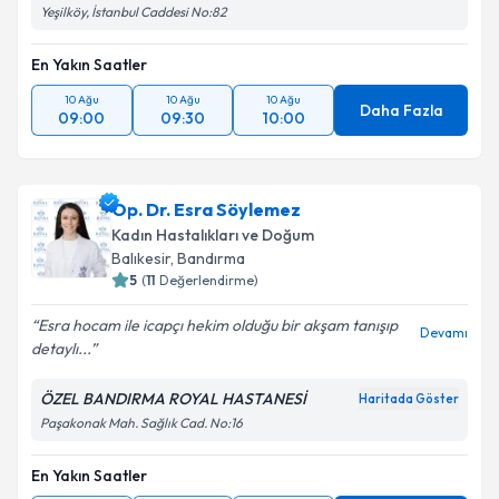
Yeşilköy, İstanbul Caddesi No:82
En Yakın Saatler
10 Ağu
10 Ağu
10 Ağu
Daha Fazla
09:00
09:30
10:00
Op. Dr. Esra Söylemez
Kadın Hastalıkları ve Doğum
Balıkesir
, Bandırma
5
(
11
Değerlendirme)
Esra hocam ile icapçı hekim olduğu bir akşam tanışıp
Devamı
detaylı...
ÖZEL BANDIRMA ROYAL HASTANESİ
Haritada Göster
Paşakonak Mah. Sağlık Cad. No:16
En Yakın Saatler