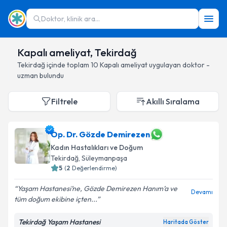
Doktor, klinik ara...
Kapalı ameliyat, Tekirdağ
Tekirdağ
içinde toplam
10
Kapalı ameliyat
uygulayan doktor -
uzman bulundu
Filtrele
Akıllı Sıralama
Op. Dr. Gözde Demirezen
Kadın Hastalıkları ve Doğum
Tekirdağ
, Süleymanpaşa
5
(
2
Değerlendirme)
Yaşam Hastanesi’ne, Gözde Demirezen Hanım’a ve
Devamı
tüm doğum ekibine içten...
Tekirdağ Yaşam Hastanesi
Haritada Göster