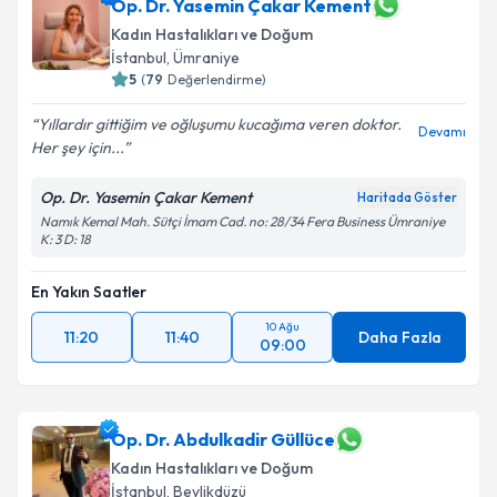
Op. Dr. Yasemin Çakar Kement
Kadın Hastalıkları ve Doğum
İstanbul
, Ümraniye
5
(
79
Değerlendirme)
Yıllardır gittiğim ve oğluşumu kucağıma veren doktor.
Devamı
Her şey için...
Op. Dr. Yasemin Çakar Kement
Haritada Göster
Namık Kemal Mah. Sütçi İmam Cad. no: 28/34 Fera Business Ümraniye
K: 3 D: 18
En Yakın Saatler
10 Ağu
11:20
11:40
Daha Fazla
09:00
Op. Dr. Abdulkadir Güllüce
Kadın Hastalıkları ve Doğum
İstanbul
, Beylikdüzü