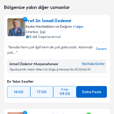
Doç. Dr. Özgür Bige
için randevu takvimi talebi
Bölgenize yakın diğer uzmanlar
oluşturun. Size bu uzmandan randevu almanız için bir
takvim hazırlandığında e-posta ile bilgilendireceğiz.
Prof. Dr. İsmail Özdemir
E-posta Adresiniz
Kadın Hastalıkları ve Doğum
+
1
diğer
İstanbul
, Şişli
5
(
46
Değerlendirme)
Kendisi hem çok ilgili hem de çok güleryüzlü. Alanında
Kişisel verilerimin işlenmesine ilişkin
Aydınlatma
Devamı
çok...
Metni
'ni okudum ve kişisel verilerimin belirtilen
kapsamda işlenmesini kabul ediyorum.
İsmail Özdemir Muayenehanesi
Haritada Göster
Teşvikiye Mh. Hakkı Yeten Cd. Doğu İş Merkezi No:15/22 Kat:10
Takvim Talebini Gönder
En Yakın Saatler
10 Ağu
16:00
17:00
Daha Fazla
09:00