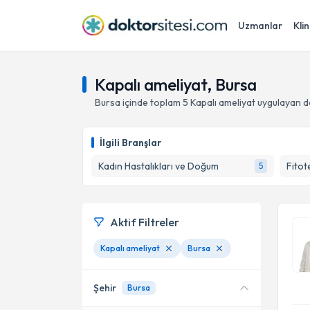
Uzmanlar
Klin
Kapalı ameliyat, Bursa
Bursa
içinde toplam
5
Kapalı ameliyat
uygulayan d
İlgili Branşlar
Kadın Hastalıkları ve Doğum
Fitot
5
Aktif Filtreler
Kapalı ameliyat
Bursa
Şehir
Bursa