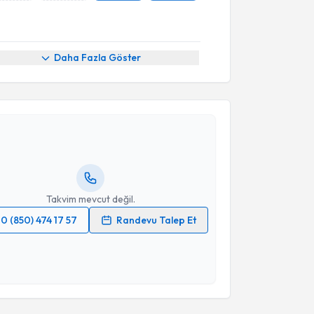
Daha Fazla Göster
akvimi Talebi
aşar Can
için randevu takvimi talebi oluşturun. Size bu
ndevu almanız için bir takvim hazırlandığında e-
lgilendireceğiz.
resiniz
Takvim mevcut değil.
0 (850) 474 17 57
Randevu Talep Et
 verilerimin işlenmesine ilişkin
Aydınlatma Metni
'ni
 ve kişisel verilerimin belirtilen kapsamda
esini kabul ediyorum.
Takvim Talebini Gönder