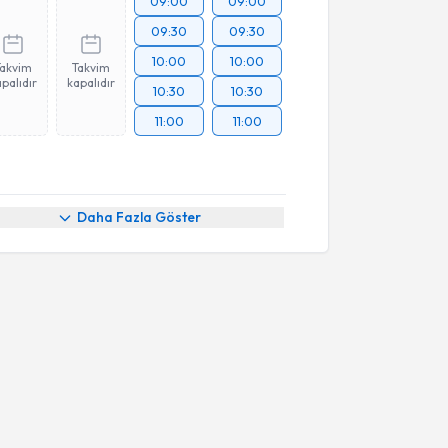
09:00
09:00
09:30
09:30
10:00
10:00
Takvim
Takvim
palıdır
kapalıdır
10:30
10:30
11:00
11:00
Daha Fazla Göster