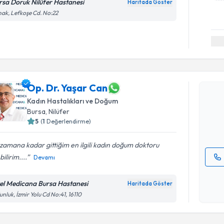
rsa Doruk Nilüfer Hastanesi
Haritada Göster
ak, Lefkoşe Cd. No:22
Randevu T
Op. Dr. Y
Op. Dr. Yaşar Can
uzmandan ra
Kadın Hastalıkları ve Doğum
posta ile bi
Bursa
, Nilüfer
5
(
1
Değerlendirme)
E-posta Ad
zamana kadar gittiğim en ilgili kadın doğum doktoru
bilirim....
Devamı
Kişisel
okudum
el Medicana Bursa Hastanesi
Haritada Göster
işlenm
nluk, İzmir Yolu Cd No:41, 16110