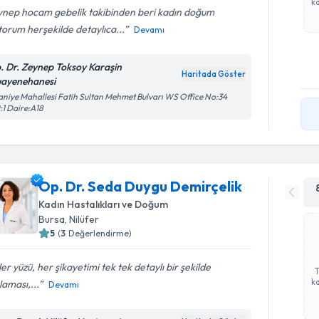
ka
ynep hocam gebelik takibinden beri kadın doğum
orum herşekilde detaylıca...
Devamı
. Dr. Zeynep Toksoy Karaşin
Haritada Göster
ayenehanesi
aniye Mahallesi Fatih Sultan Mehmet Bulvarı WS Office No:34
:1 Daire:A18
Op. Dr. Seda Duygu Demirçelik
Kadın Hastalıkları ve Doğum
Bursa
, Nilüfer
5
(
3
Değerlendirme)
er yüzü, her şikayetimi tek tek detaylı bir şekilde
ka
laması,...
Devamı