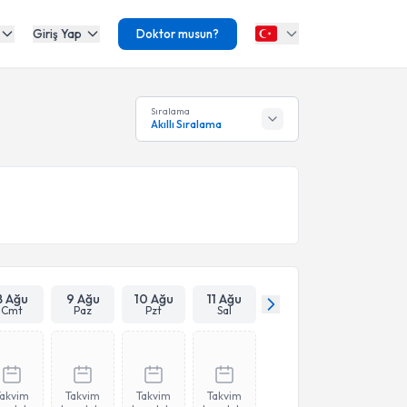
Giriş Yap
Doktor musun?
Sıralama
Akıllı Sıralama
8 Ağu
9 Ağu
10 Ağu
11 Ağu
Cmt
Paz
Pzt
Sal
Takvim
Takvim
Takvim
Takvim