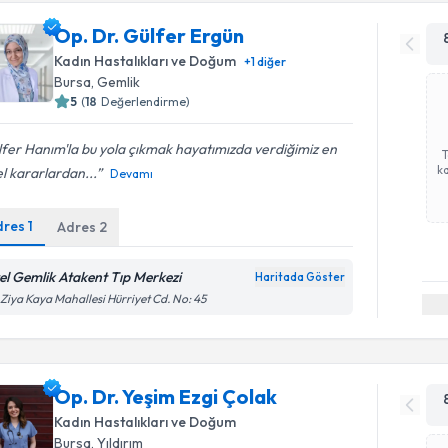
Op. Dr. Gülfer Ergün
Kadın Hastalıkları ve Doğum
+
1
diğer
Bursa
, Gemlik
5
(
18
Değerlendirme)
fer Hanım'la bu yola çıkmak hayatımızda verdiğimiz en
ka
l kararlardan...
Devamı
dres
1
Adres
2
el Gemlik Atakent Tıp Merkezi
Haritada Göster
 Ziya Kaya Mahallesi Hürriyet Cd. No: 45
Op. Dr. Yeşim Ezgi Çolak
Kadın Hastalıkları ve Doğum
Bursa
, Yıldırım