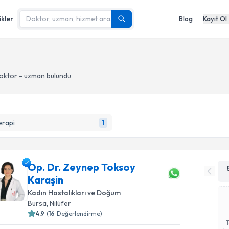
ikler
Blog
Kayıt Ol
oktor - uzman bulundu
erapi
1
Op. Dr. Zeynep Toksoy
Karaşin
Kadın Hastalıkları ve Doğum
Bursa
, Nilüfer
4.9
(
16
Değerlendirme)