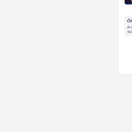
Öz
Ara
Yol