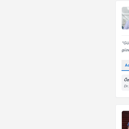
Gül
güze
A
Öz
Dr.