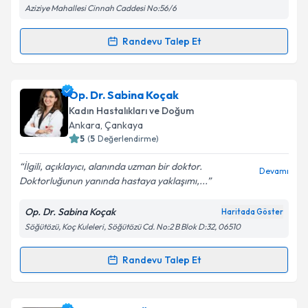
Aziziye Mahallesi Cinnah Caddesi No:56/6
Kişisel verilerimin işlenmesine ilişkin
Aydınlatma
Metni
'ni okudum ve kişisel verilerimin belirtilen
kapsamda işlenmesini kabul ediyorum.
Randevu Talep Et
Randevu Takvimi Talebi
Takvim Talebini Gönder
Op. Dr. Pınar Kemik
için randevu takvimi talebi
Op. Dr. Sabina Koçak
oluşturun. Size bu uzmandan randevu almanız için bir
Kadın Hastalıkları ve Doğum
takvim hazırlandığında e-posta ile bilgilendireceğiz.
Ankara
, Çankaya
5
(
5
Değerlendirme)
E-posta Adresiniz
İlgili, açıklayıcı, alanında uzman bir doktor.
Devamı
Doktorluğunun yanında hastaya yaklaşımı,...
Op. Dr. Sabina Koçak
Haritada Göster
Kişisel verilerimin işlenmesine ilişkin
Aydınlatma
Söğütözü, Koç Kuleleri, Söğütözü Cd. No:2 B Blok D:32, 06510
Metni
'ni okudum ve kişisel verilerimin belirtilen
kapsamda işlenmesini kabul ediyorum.
Randevu Talep Et
Randevu Takvimi Talebi
Takvim Talebini Gönder