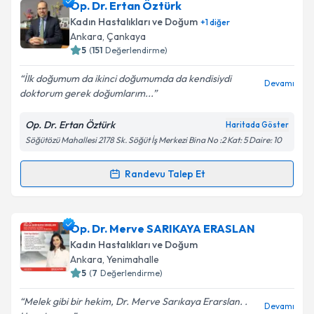
Op. Dr. Sabina Koçak
için randevu takvimi talebi
Op. Dr. Ertan Öztürk
oluşturun. Size bu uzmandan randevu almanız için bir
Kadın Hastalıkları ve Doğum
+
1
diğer
takvim hazırlandığında e-posta ile bilgilendireceğiz.
Ankara
, Çankaya
5
(
151
Değerlendirme)
E-posta Adresiniz
İlk doğumum da ikinci doğumumda da kendisiydi
Devamı
doktorum gerek doğumlarım...
Op. Dr. Ertan Öztürk
Haritada Göster
Kişisel verilerimin işlenmesine ilişkin
Aydınlatma
Söğütözü Mahallesi 2178 Sk. Söğüt İş Merkezi Bina No :2 Kat: 5 Daire: 10
Metni
'ni okudum ve kişisel verilerimin belirtilen
kapsamda işlenmesini kabul ediyorum.
Randevu Talep Et
Randevu Takvimi Talebi
Takvim Talebini Gönder
Op. Dr. Ertan Öztürk
için randevu takvimi talebi
Op. Dr. Merve SARIKAYA ERASLAN
oluşturun. Size bu uzmandan randevu almanız için bir
Kadın Hastalıkları ve Doğum
takvim hazırlandığında e-posta ile bilgilendireceğiz.
Ankara
, Yenimahalle
5
(
7
Değerlendirme)
E-posta Adresiniz
Melek gibi bir hekim, Dr. Merve Sarıkaya Erarslan. .
Devamı