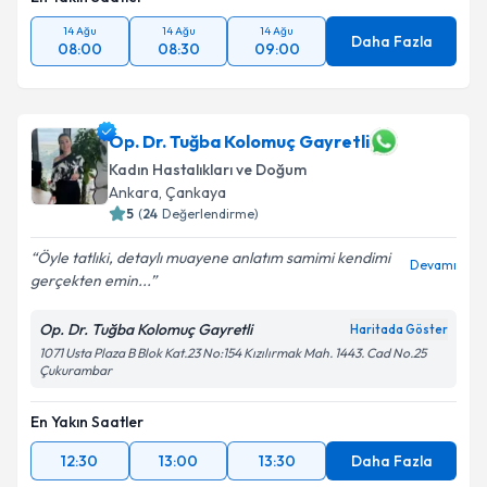
14 Ağu
14 Ağu
14 Ağu
Daha Fazla
08:00
08:30
09:00
Op. Dr. Tuğba Kolomuç Gayretli
Kadın Hastalıkları ve Doğum
Ankara
, Çankaya
5
(
24
Değerlendirme)
Öyle tatlıki, detaylı muayene anlatım samimi kendimi
Devamı
gerçekten emin...
Op. Dr. Tuğba Kolomuç Gayretli
Haritada Göster
1071 Usta Plaza B Blok Kat.23 No:154 Kızılırmak Mah. 1443. Cad No.25
Çukurambar
En Yakın Saatler
12:30
13:00
13:30
Daha Fazla