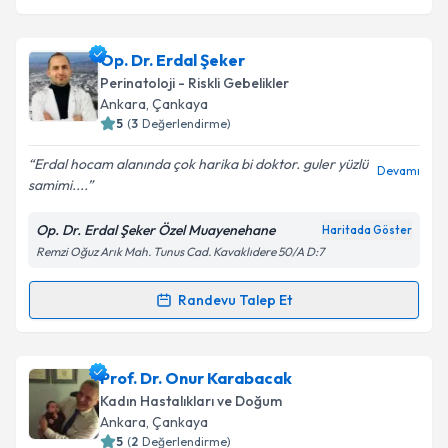
Op. Dr. Erdal Şeker
Perinatoloji - Riskli Gebelikler
Ankara
, Çankaya
5
(
3
Değerlendirme)
Erdal hocam alanında çok harika bi doktor. guler yüzlü
Devamı
samimi....
Op. Dr. Erdal Şeker Özel Muayenehane
Haritada Göster
Remzi Oğuz Arık Mah. Tunus Cad. Kavaklıdere 50/A D:7
Randevu Talep Et
Randevu Takvimi Talebi
Op. Dr. Erdal Şeker
için randevu takvimi talebi
Prof. Dr. Onur Karabacak
oluşturun. Size bu uzmandan randevu almanız için bir
Kadın Hastalıkları ve Doğum
takvim hazırlandığında e-posta ile bilgilendireceğiz.
Ankara
, Çankaya
5
(
2
Değerlendirme)