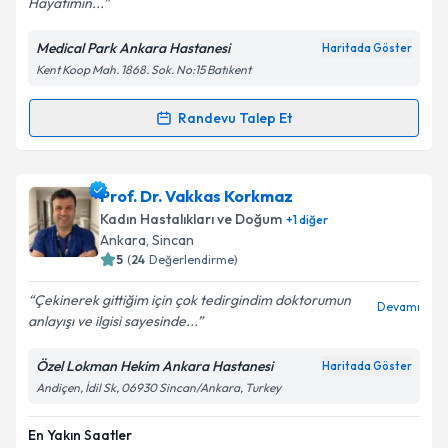
Hayatımın...
Medical Park Ankara Hastanesi
Haritada Göster
Kişisel verilerimin işlenmesine ilişkin
Aydınlatma
Kent Koop Mah. 1868. Sok. No:15 Batıkent
Metni
'ni okudum ve kişisel verilerimin belirtilen
kapsamda işlenmesini kabul ediyorum.
Randevu Talep Et
Randevu Takvimi Talebi
Takvim Talebini Gönder
Op. Dr. Merve SARIKAYA ERASLAN
için randevu
Prof. Dr. Vakkas Korkmaz
takvimi talebi oluşturun. Size bu uzmandan randevu
Kadın Hastalıkları ve Doğum
+
1
diğer
almanız için bir takvim hazırlandığında e-posta ile
Ankara
, Sincan
bilgilendireceğiz.
5
(
24
Değerlendirme)
E-posta Adresiniz
Çekinerek gittiğim için çok tedirgindim doktorumun
Devamı
anlayışı ve ilgisi sayesinde...
Özel Lokman Hekim Ankara Hastanesi
Haritada Göster
Andiçen, İdil Sk, 06930 Sincan/Ankara, Turkey
Kişisel verilerimin işlenmesine ilişkin
Aydınlatma
Metni
'ni okudum ve kişisel verilerimin belirtilen
kapsamda işlenmesini kabul ediyorum.
En Yakın Saatler