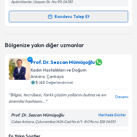
Aydınlıkevler, Uzayan Sk. No:99, 06130
Randevu Talep Et
Randevu Takvimi Talebi
Op. Dr. Tuğçe Er
için randevu takvimi talebi
Bölgenize yakın diğer uzmanlar
oluşturun. Size bu uzmandan randevu almanız için bir
takvim hazırlandığında e-posta ile bilgilendireceğiz.
Prof. Dr. Sezcan Mümüşoğlu
E-posta Adresiniz
Kadın Hastalıkları ve Doğum
Ankara
, Çankaya
5
(
62
Değerlendirme)
Kişisel verilerimin işlenmesine ilişkin
Aydınlatma
Bilgisi, tecrübesi, farklı çözüm yollarını bulma ve en
Devamı
Metni
'ni okudum ve kişisel verilerimin belirtilen
önemlisi hastasını...
kapsamda işlenmesini kabul ediyorum.
Prof. Dr. Sezcan Mümüşoğlu
Haritada Göster
Cubes Ankara, Çukurambar,1424 Cad No 6/1- B Ofis no 328 06510
Takvim Talebini Gönder
En Yakın Saatler