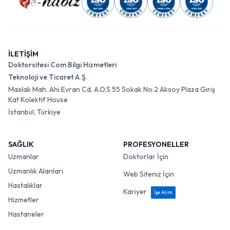
İLETİŞİM
Doktorsitesi Com Bilgi Hizmetleri
Teknoloji ve Ticaret A.Ş.
Maslak Mah. Ahi Evran Cd. A.O.S 55 Sokak No:2 Aksoy Plaza Giriş
Kat Kolektif House
İstanbul, Türkiye
SAĞLIK
PROFESYONELLER
Uzmanlar
Doktorlar İçin
Uzmanlık Alanları
Web Siteniz İçin
Hastalıklar
Kariyer
İşe Alım
Hizmetler
Hastaneler