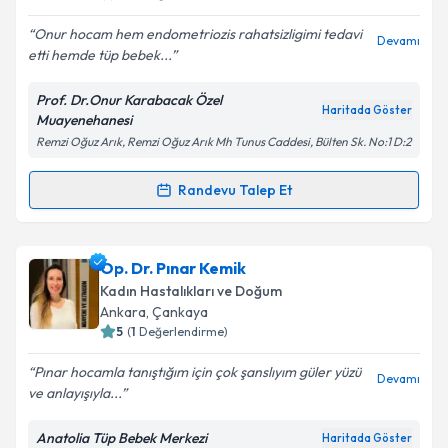
E-posta Adresiniz
Onur hocam hem endometriozis rahatsizligimi tedavi
Devamı
etti hemde tüp bebek...
Prof. Dr.Onur Karabacak Özel
Kişisel verilerimin işlenmesine ilişkin
Aydınlatma
Haritada Göster
Muayenehanesi
Metni
'ni okudum ve kişisel verilerimin belirtilen
Remzi Oğuz Arık, Remzi Oğuz Arık Mh Tunus Caddesi, Bülten Sk. No:1 D:2
kapsamda işlenmesini kabul ediyorum.
Randevu Talep Et
Randevu Takvimi Talebi
Takvim Talebini Gönder
Prof. Dr. Onur Karabacak
için randevu takvimi
Op. Dr. Pınar Kemik
talebi oluşturun. Size bu uzmandan randevu almanız
Kadın Hastalıkları ve Doğum
için bir takvim hazırlandığında e-posta ile
Ankara
, Çankaya
bilgilendireceğiz.
5
(
1
Değerlendirme)
E-posta Adresiniz
Pınar hocamla tanıştığım için çok şanslıyım güler yüzü
Devamı
ve anlayışıyla...
Anatolia Tüp Bebek Merkezi
Haritada Göster