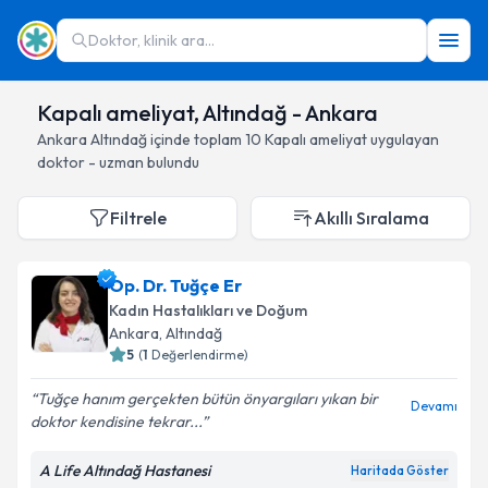
Doktor, klinik ara...
Kapalı ameliyat, Altındağ - Ankara
Ankara
Altındağ
içinde toplam
10
Kapalı ameliyat
uygulayan
doktor - uzman bulundu
Filtrele
Akıllı Sıralama
Op. Dr. Tuğçe Er
Kadın Hastalıkları ve Doğum
Ankara
, Altındağ
5
(
1
Değerlendirme)
Tuğçe hanım gerçekten bütün önyargıları yıkan bir
Devamı
doktor kendisine tekrar...
A Life Altındağ Hastanesi
Haritada Göster