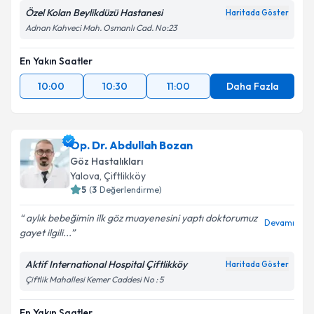
Özel Kolan Beylikdüzü Hastanesi
Haritada Göster
Adnan Kahveci Mah. Osmanlı Cad. No:23
En Yakın Saatler
10:00
10:30
11:00
Daha Fazla
Op. Dr. Abdullah Bozan
Göz Hastalıkları
Yalova
, Çiftlikköy
5
(
3
Değerlendirme)
aylık bebeğimin ilk göz muayenesini yaptı doktorumuz
Devamı
gayet ilgili...
Aktif International Hospital Çiftlikköy
Haritada Göster
Çiftlik Mahallesi Kemer Caddesi No : 5
En Yakın Saatler