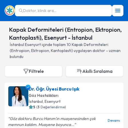
Doktor, klinik ara...
Kapak Deformiteleri (Entropion, Ektropion,
Kantoplasti), Esenyurt - İstanbul
İstanbul
Esenyurt
içinde toplam
10
Kapak Deformiteleri
(Entropion, Ektropion, Kantoplasti)
uygulayan doktor - uzman
bulundu
Filtrele
Akıllı Sıralama
Dr. Öğr. Üyesi Burcu Işık
Göz Hastalıkları
İstanbul
, Esenyurt
5
(
3
Değerlendirme)
Göz doktoru Burcu Hanım’ın muayenesinden çok
Devamı
memnun kaldım. Muayene boyunca...