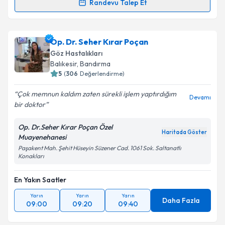
Randevu Talep Et
Prof. Dr. Ali Rıza Cenk Çelebi
için randevu takvimi
talebi oluşturun. Size bu uzmandan randevu almanız
Op. Dr. Seher Kırar Poçan
için bir takvim hazırlandığında e-posta ile
bilgilendireceğiz.
Göz Hastalıkları
Balıkesir
, Bandırma
E-posta Adresiniz
5
(
306
Değerlendirme)
Çok memnun kaldım zaten sürekli işlem yaptırdığım
Devamı
bir doktor
Kişisel verilerimin işlenmesine ilişkin
Aydınlatma
Op. Dr.Seher Kırar Poçan Özel
Metni
'ni okudum ve kişisel verilerimin belirtilen
Haritada Göster
Muayenehanesi
kapsamda işlenmesini kabul ediyorum.
Paşakent Mah. Şehit Hüseyin Süzener Cad. 1061 Sok. Saltanatlı
Konakları
Takvim Talebini Gönder
En Yakın Saatler
Yarın
Yarın
Yarın
Daha Fazla
09:00
09:20
09:40