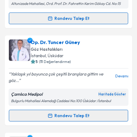
Altunizade Mahallesi, Ord. Prof. Dr. Fahrettin Kerim Gökay Cd. No:15
Randevu Talep Et
Randevu Takvimi Talebi
Op. Dr. Mehmet Kay
için randevu takvimi talebi
Op. Dr. Tuncer Güney
oluşturun. Size bu uzmandan randevu almanız için bir
Göz Hastalıkları
takvim hazırlandığında e-posta ile bilgilendireceğiz.
İstanbul
, Üsküdar
5
(
11
Değerlendirme)
E-posta Adresiniz
Yaklaşık yıl boyunca çok çeşitli branşlara gittim ve
Devamı
göz...
Çamlıca Medipol
Haritada Göster
Kişisel verilerimin işlenmesine ilişkin
Aydınlatma
Bulgurlu Mahallesi Alemdağ Caddesi No:100 Üsküdar /İstanbul
Metni
'ni okudum ve kişisel verilerimin belirtilen
kapsamda işlenmesini kabul ediyorum.
Randevu Talep Et
Randevu Takvimi Talebi
Takvim Talebini Gönder