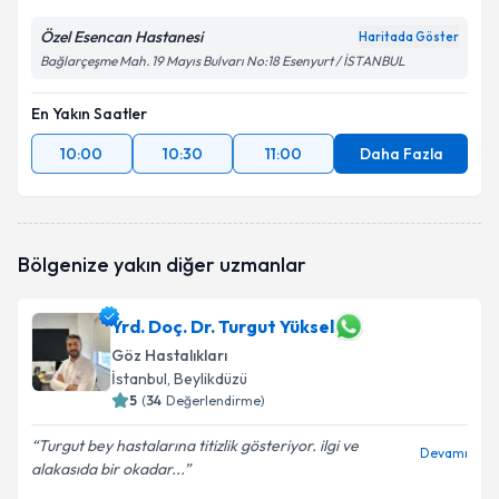
Özel Esencan Hastanesi
Haritada Göster
Bağlarçeşme Mah. 19 Mayıs Bulvarı No:18 Esenyurt / İSTANBUL
En Yakın Saatler
10:00
10:30
11:00
Daha Fazla
Bölgenize yakın diğer uzmanlar
Yrd. Doç. Dr. Turgut Yüksel
Göz Hastalıkları
İstanbul
, Beylikdüzü
5
(
34
Değerlendirme)
Turgut bey hastalarına titizlik gösteriyor. ilgi ve
Devamı
alakasıda bir okadar...