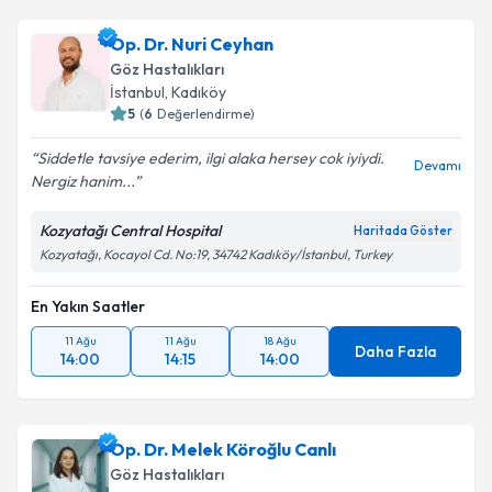
Op. Dr. Nuri Ceyhan
Göz Hastalıkları
İstanbul
, Kadıköy
5
(
6
Değerlendirme)
Siddetle tavsiye ederim, ilgi alaka hersey cok iyiydi.
Devamı
Nergiz hanim...
Kozyatağı Central Hospital
Haritada Göster
Kozyatağı, Kocayol Cd. No:19, 34742 Kadıköy/İstanbul, Turkey
En Yakın Saatler
11 Ağu
11 Ağu
18 Ağu
Daha Fazla
14:00
14:15
14:00
Op. Dr. Melek Köroğlu Canlı
Göz Hastalıkları