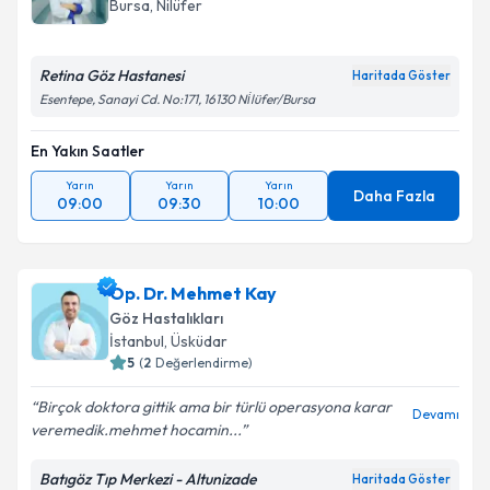
Bursa
, Nilüfer
Retina Göz Hastanesi
Haritada Göster
Esentepe, Sanayi Cd. No:171, 16130 Ni̇lüfer/Bursa
En Yakın Saatler
Yarın
Yarın
Yarın
Daha Fazla
09:00
09:30
10:00
Op. Dr. Mehmet Kay
Göz Hastalıkları
İstanbul
, Üsküdar
5
(
2
Değerlendirme)
Birçok doktora gittik ama bir türlü operasyona karar
Devamı
veremedik.mehmet hocamin...
Batıgöz Tıp Merkezi - Altunizade
Haritada Göster