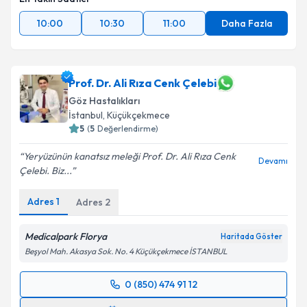
10:00
10:30
11:00
Daha Fazla
Prof. Dr. Ali Rıza Cenk Çelebi
Göz Hastalıkları
İstanbul
, Küçükçekmece
5
(
5
Değerlendirme)
Yeryüzünün kanatsız meleği Prof. Dr. Ali Rıza Cenk
Devamı
Çelebi. Biz...
Adres
1
Adres
2
Medicalpark Florya
Haritada Göster
Beşyol Mah. Akasya Sok. No. 4 Küçükçekmece İSTANBUL
0 (850) 474 91 12
Randevu Takvimi Talebi