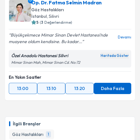
Op. Dr. Tuncer Güney
için randevu takvimi talebi
Op. Dr. Fatma Selmin Madran
oluşturun. Size bu uzmandan randevu almanız için bir
Göz Hastalıkları
takvim hazırlandığında e-posta ile bilgilendireceğiz.
İstanbul
, Silivri
5
(
3
Değerlendirme)
E-posta Adresiniz
Büyükçekmece Mimar Sinan Devlet Hastanesi’nde
Devamı
muayene oldum kendisine. Bu kadar...
Özel Anadolu Hastanesi Silivri
Haritada Göster
Kişisel verilerimin işlenmesine ilişkin
Aydınlatma
Mimar Sinan Mah, Mimar Sinan Cd. No:72
Metni
'ni okudum ve kişisel verilerimin belirtilen
kapsamda işlenmesini kabul ediyorum.
En Yakın Saatler
13:00
13:10
13:20
Daha Fazla
Takvim Talebini Gönder
İlgili Branşlar
Göz Hastalıkları
1