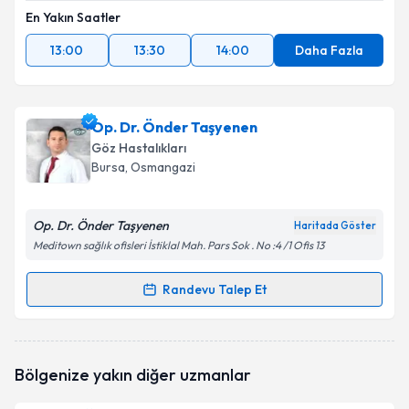
En Yakın Saatler
13:00
13:30
14:00
Daha Fazla
Op. Dr. Önder Taşyenen
Göz Hastalıkları
Bursa
, Osmangazi
Op. Dr. Önder Taşyenen
Haritada Göster
Meditown sağlık ofisleri İstiklal Mah. Pars Sok . No :4 /1 Ofis 13
Randevu Talep Et
Randevu Takvimi Talebi
Op. Dr. Önder Taşyenen
için randevu takvimi talebi
Bölgenize yakın diğer uzmanlar
oluşturun. Size bu uzmandan randevu almanız için bir
takvim hazırlandığında e-posta ile bilgilendireceğiz.