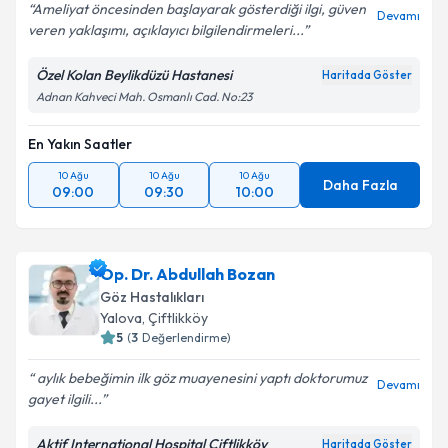
Ameliyat öncesinden başlayarak gösterdiği ilgi, güven
Devamı
veren yaklaşımı, açıklayıcı bilgilendirmeleri...
Özel Kolan Beylikdüzü Hastanesi
Haritada Göster
Adnan Kahveci Mah. Osmanlı Cad. No:23
En Yakın Saatler
10 Ağu
10 Ağu
10 Ağu
Daha Fazla
09:00
09:30
10:00
Op. Dr. Abdullah Bozan
Göz Hastalıkları
Yalova
, Çiftlikköy
5
(
3
Değerlendirme)
aylık bebeğimin ilk göz muayenesini yaptı doktorumuz
Devamı
gayet ilgili...
Aktif International Hospital Çiftlikköy
Haritada Göster