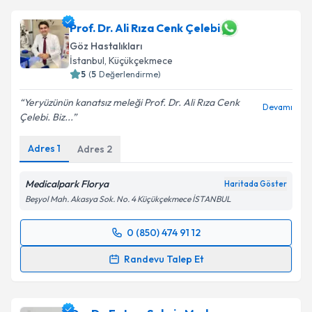
Prof. Dr. Ali Rıza Cenk Çelebi
Göz Hastalıkları
İstanbul
, Küçükçekmece
5
(
5
Değerlendirme)
Yeryüzünün kanatsız meleği Prof. Dr. Ali Rıza Cenk
Devamı
Çelebi. Biz...
Adres
1
Adres
2
Medicalpark Florya
Haritada Göster
Beşyol Mah. Akasya Sok. No. 4 Küçükçekmece İSTANBUL
0 (850) 474 91 12
Randevu Takvimi Talebi
Randevu Talep Et
Prof. Dr. Ali Rıza Cenk Çelebi
için randevu takvimi
talebi oluşturun. Size bu uzmandan randevu almanız