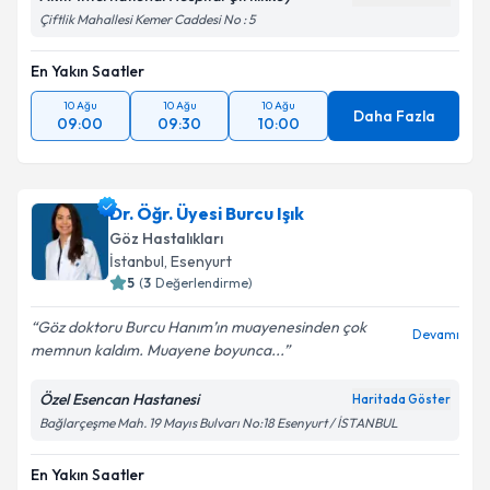
Çiftlik Mahallesi Kemer Caddesi No : 5
En Yakın Saatler
10 Ağu
10 Ağu
10 Ağu
Daha Fazla
09:00
09:30
10:00
Dr. Öğr. Üyesi Burcu Işık
Göz Hastalıkları
İstanbul
, Esenyurt
5
(
3
Değerlendirme)
Göz doktoru Burcu Hanım’ın muayenesinden çok
Devamı
memnun kaldım. Muayene boyunca...
Özel Esencan Hastanesi
Haritada Göster
Bağlarçeşme Mah. 19 Mayıs Bulvarı No:18 Esenyurt / İSTANBUL
En Yakın Saatler