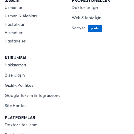
SAĞLIK
PROFESYONELLER
Uzmanlar
Doktorlar İçin
Uzmanlık Alanları
Web Siteniz İçin
Hastalıklar
Kariyer
İşe Alım
Hizmetler
Hastaneler
KURUMSAL
Hakkımızda
Bize Ulaşın
Gizlilik Politikası
Google Takvim Entegrasyonu
Site Haritası
PLATFORMLAR
Doktorsitesi.com