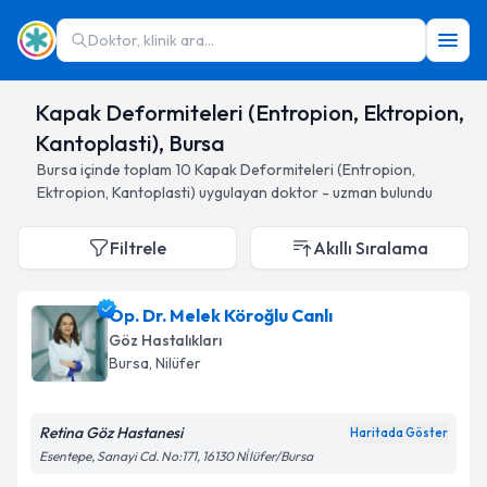
Doktor, klinik ara...
Kapak Deformiteleri (Entropion, Ektropion,
Kantoplasti), Bursa
Bursa
içinde toplam
10
Kapak Deformiteleri (Entropion,
Ektropion, Kantoplasti)
uygulayan doktor - uzman bulundu
Filtrele
Akıllı Sıralama
Op. Dr. Melek Köroğlu Canlı
Göz Hastalıkları
Bursa
, Nilüfer
Retina Göz Hastanesi
Haritada Göster
Esentepe, Sanayi Cd. No:171, 16130 Ni̇lüfer/Bursa