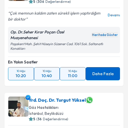
5
(
306
Değerlendirme)
Çok memnun kaldım zaten sürekli işlem yaptırdığım
Devamı
bir doktor
Op. Dr.Seher Kırar Poçan Özel
Haritada Göster
Muayenehanesi
Paşakent Mah. Şehit Hüseyin Süzener Cad. 1061 Sok. Saltanatlı
Konakları
En Yakın Saatler
10 Ağu
10 Ağu
10 Ağu
Daha Fazla
10:20
10:40
11:00
Yrd. Doç. Dr. Turgut Yüksel
Göz Hastalıkları
İstanbul
, Beylikdüzü
5
(
36
Değerlendirme)