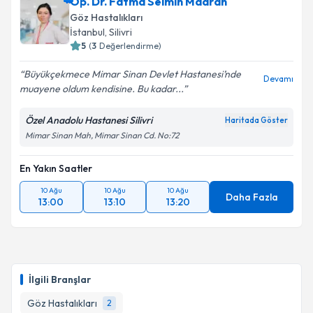
Op. Dr. Fatma Selmin Madran
için bir takvim hazırlandığında e-posta ile
bilgilendireceğiz.
Göz Hastalıkları
İstanbul
, Silivri
E-posta Adresiniz
5
(
3
Değerlendirme)
Büyükçekmece Mimar Sinan Devlet Hastanesi’nde
Devamı
muayene oldum kendisine. Bu kadar...
Kişisel verilerimin işlenmesine ilişkin
Aydınlatma
Özel Anadolu Hastanesi Silivri
Haritada Göster
Metni
'ni okudum ve kişisel verilerimin belirtilen
Mimar Sinan Mah, Mimar Sinan Cd. No:72
kapsamda işlenmesini kabul ediyorum.
En Yakın Saatler
Takvim Talebini Gönder
10 Ağu
10 Ağu
10 Ağu
Daha Fazla
13:00
13:10
13:20
İlgili Branşlar
Göz Hastalıkları
2