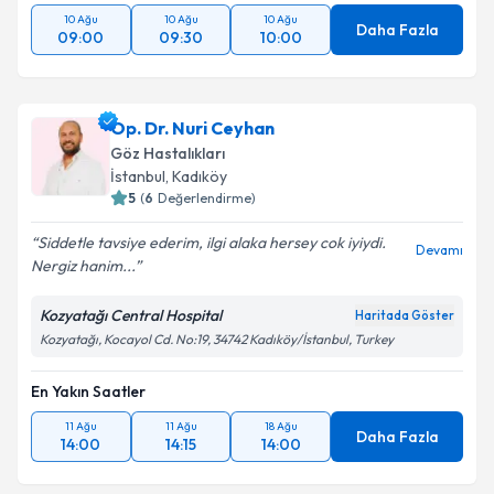
10 Ağu
10 Ağu
10 Ağu
Daha Fazla
09:00
09:30
10:00
Op. Dr. Nuri Ceyhan
Göz Hastalıkları
İstanbul
, Kadıköy
5
(
6
Değerlendirme)
Siddetle tavsiye ederim, ilgi alaka hersey cok iyiydi.
Devamı
Nergiz hanim...
Kozyatağı Central Hospital
Haritada Göster
Kozyatağı, Kocayol Cd. No:19, 34742 Kadıköy/İstanbul, Turkey
En Yakın Saatler
11 Ağu
11 Ağu
18 Ağu
Daha Fazla
14:00
14:15
14:00