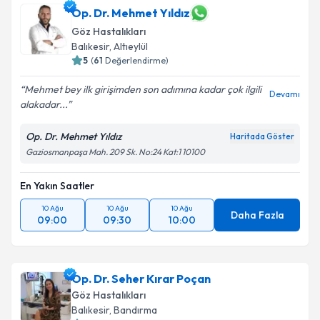
Op. Dr. Mehmet Yıldız
E-posta Adresiniz
Göz Hastalıkları
Balıkesir
, Altıeylül
5
(
61
Değerlendirme)
Kişisel verilerimin işlenmesine ilişkin
Aydınlatma
Mehmet bey ilk girişimden son adımına kadar çok ilgili
Devamı
Metni
'ni okudum ve kişisel verilerimin belirtilen
alakadar...
kapsamda işlenmesini kabul ediyorum.
Op. Dr. Mehmet Yıldız
Haritada Göster
Gaziosmanpaşa Mah. 209 Sk. No:24 Kat:1 10100
Takvim Talebini Gönder
En Yakın Saatler
10 Ağu
10 Ağu
10 Ağu
Daha Fazla
09:00
09:30
10:00
Op. Dr. Seher Kırar Poçan
Göz Hastalıkları
Balıkesir
, Bandırma