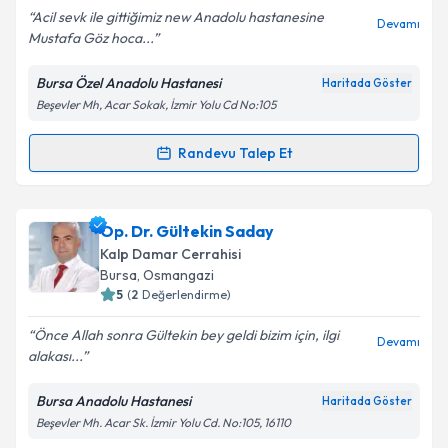
E-posta Adresiniz
Acil sevk ile gittiğimiz new Anadolu hastanesine
Devamı
Mustafa Göz hoca...
Bursa Özel Anadolu Hastanesi
Haritada Göster
Beşevler Mh, Acar Sokak, İzmir Yolu Cd No:105
Kişisel verilerimin işlenmesine ilişkin
Aydınlatma
Metni
'ni okudum ve kişisel verilerimin belirtilen
kapsamda işlenmesini kabul ediyorum.
Randevu Talep Et
Randevu Takvimi Talebi
Takvim Talebini Gönder
Prof. Dr. Mustafa Göz
için randevu takvimi talebi
Op. Dr. Gültekin Saday
oluşturun. Size bu uzmandan randevu almanız için bir
Kalp Damar Cerrahisi
takvim hazırlandığında e-posta ile bilgilendireceğiz.
Bursa
, Osmangazi
5
(
2
Değerlendirme)
E-posta Adresiniz
Önce Allah sonra Gültekin bey geldi bizim için, ilgi
Devamı
alakası...
Bursa Anadolu Hastanesi
Haritada Göster
Kişisel verilerimin işlenmesine ilişkin
Aydınlatma
Beşevler Mh. Acar Sk. İzmir Yolu Cd. No:105, 16110
Metni
'ni okudum ve kişisel verilerimin belirtilen