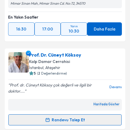
Mimar Sinan Mah, Mimar Sinan Cd. No:72, 34570
Metni
'ni okudum ve kişisel verilerimin belirtilen
kapsamda işlenmesini kabul ediyorum.
En Yakın Saatler
Yarın
Takvim Talebini Gönder
16:30
17:00
Daha Fazla
10:30
Prof. Dr. Cüneyt Köksoy
Kalp Damar Cerrahisi
İstanbul
, Ataşehir
5
(
2
Değerlendirme)
Prof. dr. Cüneyt Köksoy çok değerli ve ilgili bir
Devamı
doktor....
Haritada Göster
Randevu Talep Et
Randevu Takvimi Talebi