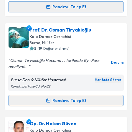
kapsamda işlenmesini kabul ediyorum.
Randevu Talep Et
Randevu Takvimi Talebi
Takvim Talebini Gönder
Op. Dr. Gültekin Saday
için randevu takvimi talebi
Prof. Dr. Osman Tiryakioğlu
oluşturun. Size bu uzmandan randevu almanız için bir
Kalp Damar Cerrahisi
takvim hazırlandığında e-posta ile bilgilendireceğiz.
Bursa
, Nilüfer
5
(
19
Değerlendirme)
E-posta Adresiniz
Osman Tiryakioğlu Hocama . . tarihinde By -Pass
Devamı
ameliyatı...
Bursa Doruk Nilüfer Hastanesi
Haritada Göster
Kişisel verilerimin işlenmesine ilişkin
Aydınlatma
Konak, Lefkoşe Cd. No:22
Metni
'ni okudum ve kişisel verilerimin belirtilen
kapsamda işlenmesini kabul ediyorum.
Randevu Talep Et
Randevu Takvimi Talebi
Takvim Talebini Gönder
Prof. Dr. Osman Tiryakioğlu
için randevu takvimi
Op. Dr. Hakan Güven
talebi oluşturun. Size bu uzmandan randevu almanız
Kalp Damar Cerrahisi