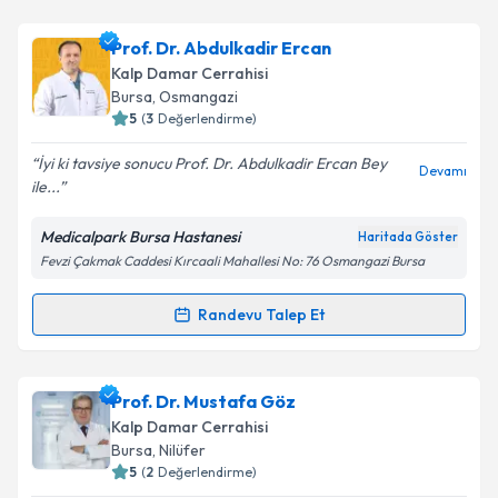
Prof. Dr. Cüneyt Köksoy
için randevu takvimi talebi
Prof. Dr. Abdulkadir Ercan
oluşturun. Size bu uzmandan randevu almanız için bir
Kalp Damar Cerrahisi
takvim hazırlandığında e-posta ile bilgilendireceğiz.
Bursa
, Osmangazi
5
(
3
Değerlendirme)
E-posta Adresiniz
İyi ki tavsiye sonucu Prof. Dr. Abdulkadir Ercan Bey
Devamı
ile...
Medicalpark Bursa Hastanesi
Haritada Göster
Kişisel verilerimin işlenmesine ilişkin
Aydınlatma
Fevzi Çakmak Caddesi Kırcaali Mahallesi No: 76 Osmangazi Bursa
Metni
'ni okudum ve kişisel verilerimin belirtilen
kapsamda işlenmesini kabul ediyorum.
Randevu Talep Et
Randevu Takvimi Talebi
Takvim Talebini Gönder
Prof. Dr. Abdulkadir Ercan
için randevu takvimi
Prof. Dr. Mustafa Göz
talebi oluşturun. Size bu uzmandan randevu almanız
Kalp Damar Cerrahisi
için bir takvim hazırlandığında e-posta ile
Bursa
, Nilüfer
bilgilendireceğiz.
5
(
2
Değerlendirme)