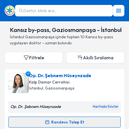
Doktor, klinik ara...
Kansız by-pass, Gaziosmanpaşa - İstanbul
İstanbul
Gaziosmanpaşa
içinde toplam
10
Kansız by-pass
uygulayan doktor - uzman bulundu
Filtrele
Akıllı Sıralama
Op. Dr. Şebnem Hüseynzade
Kalp Damar Cerrahisi
İstanbul
, Gaziosmanpaşa
Op. Dr. Şebnem Hüseynzade
Haritada Göster
Randevu Talep Et
Randevu Takvimi Talebi