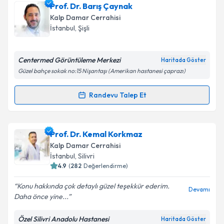
Doç. Dr. Kürşad Öz
için randevu takvimi talebi
Prof. Dr. Barış Çaynak
oluşturun. Size bu uzmandan randevu almanız için bir
Kalp Damar Cerrahisi
takvim hazırlandığında e-posta ile bilgilendireceğiz.
İstanbul
, Şişli
E-posta Adresiniz
Centermed Görüntüleme Merkezi
Haritada Göster
Güzel bahçe sokak no:15 Nişantaşı (Amerikan hastanesi çaprazı)
Kişisel verilerimin işlenmesine ilişkin
Aydınlatma
Randevu Talep Et
Randevu Takvimi Talebi
Metni
'ni okudum ve kişisel verilerimin belirtilen
kapsamda işlenmesini kabul ediyorum.
Prof. Dr. Barış Çaynak
için randevu takvimi talebi
Prof. Dr. Kemal Korkmaz
oluşturun. Size bu uzmandan randevu almanız için bir
Takvim Talebini Gönder
Kalp Damar Cerrahisi
takvim hazırlandığında e-posta ile bilgilendireceğiz.
İstanbul
, Silivri
4.9
(
282
Değerlendirme)
E-posta Adresiniz
Konu hakkında çok detaylı güzel teşekkür ederim.
Devamı
Daha önce yine...
Özel Silivri Anadolu Hastanesi
Haritada Göster
Kişisel verilerimin işlenmesine ilişkin
Aydınlatma