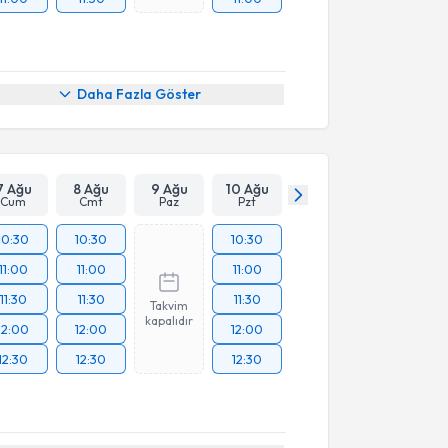
Daha Fazla Göster
7 Ağu
8 Ağu
9 Ağu
10 Ağu
Cum
Cmt
Paz
Pzt
10:30
10:30
10:30
11:00
11:00
11:00
11:30
11:30
11:30
Takvim
kapalıdır
12:00
12:00
12:00
12:30
12:30
12:30