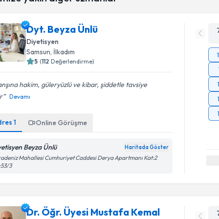
Dyt. Beyza Ünlü
Diyetisyen
Samsun
, İlkadım
5
(
112
Değerlendirme)
nşına hakim, güleryüzlü ve kibar, şiddetle tavsiye
ir
Devamı
dres
1
Online Görüşme
yetisyen Beyza Ünlü
Haritada Göster
adeniz Mahallesi Cumhuriyet Caddesi Derya Apartmanı Kat:2
:53/3
Dr. Öğr. Üyesi Mustafa Kemal