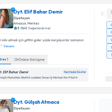
Dyt. Elif Bahar Demir
Diyetisyen
Amasya
, Merkez
5
(
560
Değerlendirme)
 kilo almak için gittim güler yüzle karşılıyorlar zamanın
.
Devamı
dres
1
Online Görüşme
t. Elif Bahar Demir
Haritada Göster
üşlü Mahallesi Atatürk caddesi Seven İş Merkezi No:9 Kat:4
Randevu T
Dyt. Gülş
Dyt. Gülşah Atmaca
bu uzmandan
Diyetisyen
posta ile bi