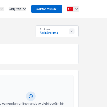
Giriş Yap
Doktor musun?
Sıralama
Akıllı Sıralama
akvimi Talebi
 Ödübek
için randevu takvimi talebi oluşturun. Size bu
ndevu almanız için bir takvim hazırlandığında e-
lgilendireceğiz.
resiniz
u uzmandan online randevu alabileceğin bir