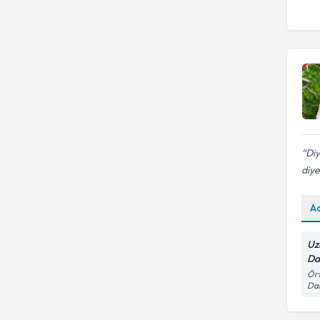
Diy
diye
A
Uz
Da
Ört
Dai