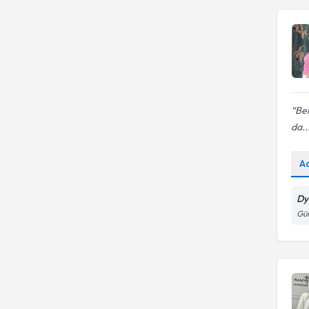
Ben
da..
A
Dy
Güm