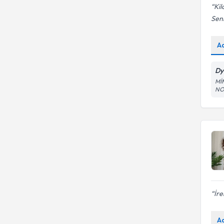
Kil
Senn
A
Dy
Mİ
NO
İre
A