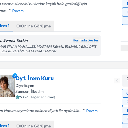
o verme sürecini bu kadar keyifli hale getirdiği için
ur...
Devamı
dres
1
Online Görüşme
t. Sennur Keskin
Haritada Göster
MAR SİNAN MAHALLESİ MUSTAFA KEMAL BULVARI YESKİ OFİS
:22 KAT:2 DAİRE:6 ATAKUM SAMSUN
Dyt. İrem Kuru
Diyetisyen
Samsun
, İlkadım
5
(
26
Değerlendirme)
m Hanım sayesinde kalibra diyeti ile ayda kilo...
Devamı
dres
1
Online Görüşme