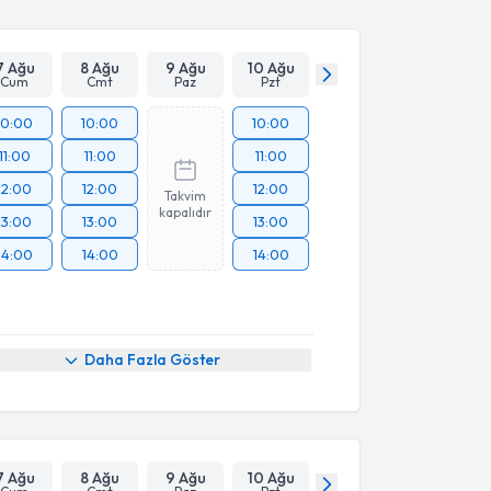
7 Ağu
8 Ağu
9 Ağu
10 Ağu
Cum
Cmt
Paz
Pzt
10:00
10:00
10:00
11:00
11:00
11:00
12:00
12:00
12:00
Takvim
kapalıdır
13:00
13:00
13:00
14:00
14:00
14:00
Daha Fazla Göster
7 Ağu
8 Ağu
9 Ağu
10 Ağu