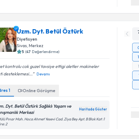
Uzm. Dyt. Betül Öztürk
Diyetisyen
Sivas
, Merkez
5
(
47
Değerlendirme)
et kontrolu cok guzel tavsiye ettigi aletler makineler
ti desteklemesi...
Devamı
dres
1
Online Görüşme
m. Dyt. Betül Öztürk Sağlıklı Yaşam ve
Haritada Göster
nışmanlık Merkezi
ülü Pınar Mah. Hoca Ahmet Yesevi Cad. Ziya Bey Apt. B Blok Kat :1
re: 2