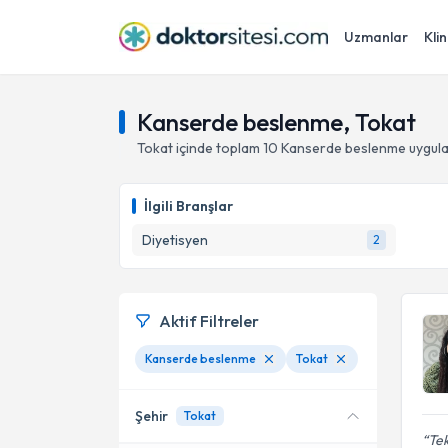
Uzmanlar
Klin
Kanserde beslenme, Tokat
Tokat
içinde toplam
10
Kanserde beslenme
uygula
İlgili Branşlar
Diyetisyen
2
Aktif Filtreler
Kanserde beslenme
Tokat
Şehir
Tokat
Tek