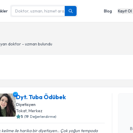
ikler
Blog
Kayıt Ol
yan doktor - uzman bulundu
Randevu T
Dyt. Tuba Ödübek
Dyt. Tuba
uzmandan ra
Diyetisyen
posta ile bi
Tokat
, Merkez
5
(
19
Değerlendirme)
E-posta Ad
B
 kelime ile harika bir diyetisyen.. Çok yoğun tempoda