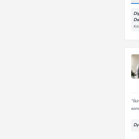
Di
Da
Kıl
İk
son
Dy