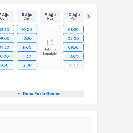
7 Ağu
8 Ağu
9 Ağu
10 Ağu
Cum
Cmt
Paz
Pzt
08:30
10:00
08:30
09:00
10:30
09:00
09:30
11:00
09:30
Takvim
kapalıdır
10:00
11:30
10:00
10:30
12:00
10:30
Daha Fazla Göster
akvimi Talebi
ah Atmaca
için randevu takvimi talebi oluşturun. Size
 randevu almanız için bir takvim hazırlandığında e-
lgilendireceğiz.