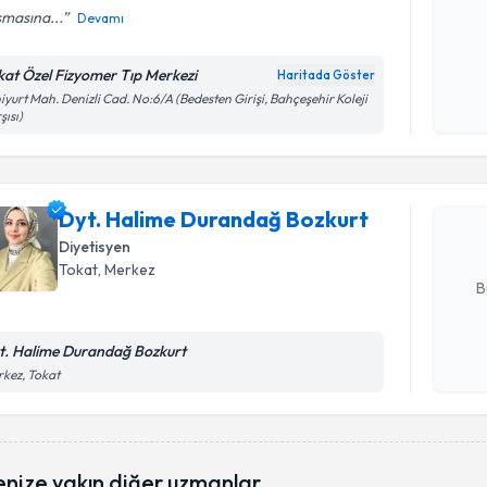
şmasına...
Devamı
Kişisel
kat Özel Fizyomer Tıp Merkezi
Haritada Göster
okudum
Randevu T
iyurt Mah. Denizli Cad. No:6/A (Bedesten Girişi, Bahçeşehir Koleji
işlenm
şısı)
Dyt. Hali
oluşturun. 
Dyt. Halime Durandağ Bozkurt
hazırlandığ
Diyetisyen
E-posta Ad
Tokat
, Merkez
B
t. Halime Durandağ Bozkurt
Kişisel
kez, Tokat
okudum
işlenm
enize yakın diğer uzmanlar