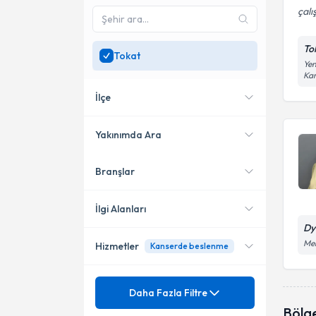
çalı
To
Tokat
Yen
Kar
İlçe
Yakınımda Ara
Branşlar
Konumuma yakın uzmanları
Merkez
göster
İlgi Alanları
Dy
Mer
Hizmetler
Kanserde beslenme
Diyetisyen
Mezuniyet
Kişiye Özel Diyetler
Daha Fazla Filtre
Bölg