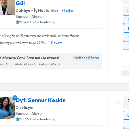
Gül
Dahiliye - İç Hastalıkları
+
1
diğer
Samsun
, Atakum
5
(
49
Değerlendirme)
r süreçte mükemmel destek oldu minnettarız…. .
taneye herkese teşekkür...
Devamı
 Medical Park Samsun Hastanesi
Haritada Göster
ar Sinan Mah. Alparslan Bulvarı, No: 17
Dyt. Sennur Keskin
Diyetisyen
Samsun
, Atakum
5
(
36
Değerlendirme)