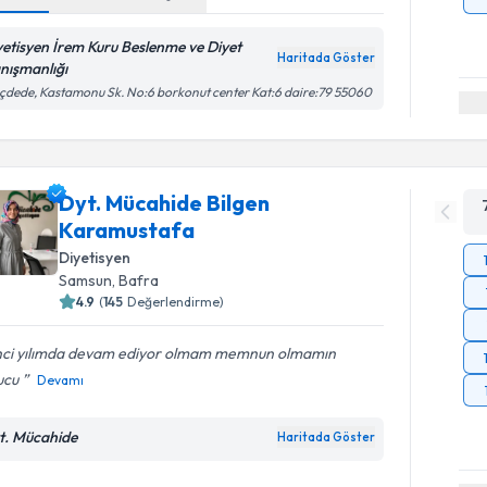
yetisyen İrem Kuru Beslenme ve Diyet
Haritada Göster
nışmanlığı
ıçdede, Kastamonu Sk. No:6 borkonut center Kat:6 daire:79 55060
Dyt. Mücahide Bilgen
Karamustafa
Diyetisyen
Samsun
, Bafra
4.9
(
145
Değerlendirme)
inci yılımda devam ediyor olmam memnun olmamın
ucu
Devamı
t. Mücahide
Haritada Göster