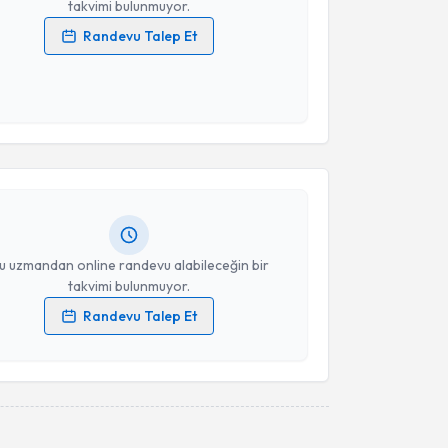
takvimi bulunmuyor.
Randevu Talep Et
 verilerimin işlenmesine ilişkin
Aydınlatma Metni
'ni
 ve kişisel verilerimin belirtilen kapsamda
akvimi Talebi
esini kabul ediyorum.
Takvim Talebini Gönder
me Durandağ Bozkurt
için randevu takvimi talebi
Size bu uzmandan randevu almanız için bir takvim
ında e-posta ile bilgilendireceğiz.
resiniz
u uzmandan online randevu alabileceğin bir
takvimi bulunmuyor.
Randevu Talep Et
 verilerimin işlenmesine ilişkin
Aydınlatma Metni
'ni
 ve kişisel verilerimin belirtilen kapsamda
esini kabul ediyorum.
Takvim Talebini Gönder