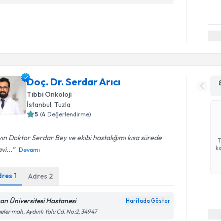
Doç. Dr. Serdar Arıcı
Tıbbi Onkoloji
İstanbul
, Tuzla
5
(
4
Değerlendirme)
ın Doktor Serdar Bey ve ekibi hastalığımı kısa sürede
ka
vi...
Devamı
dres
1
Adres
2
an Üniversitesi Hastanesi
Haritada Göster
eler mah, Aydınlı Yolu Cd. No:2, 34947