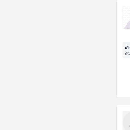
Bi
Gül