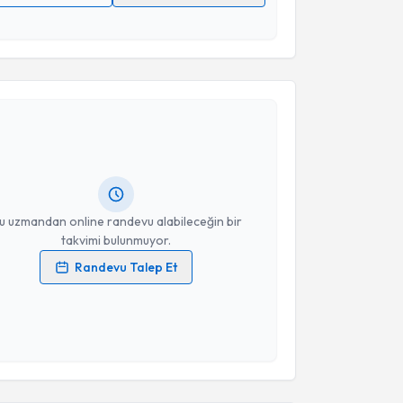
 verilerimin işlenmesine ilişkin
Aydınlatma Metni
'ni
 ve kişisel verilerimin belirtilen kapsamda
esini kabul ediyorum.
akvimi Talebi
Takvim Talebini Gönder
Ramazan Yıldız
için randevu takvimi talebi oluşturun.
andan randevu almanız için bir takvim
ında e-posta ile bilgilendireceğiz.
resiniz
u uzmandan online randevu alabileceğin bir
takvimi bulunmuyor.
Randevu Talep Et
 verilerimin işlenmesine ilişkin
Aydınlatma Metni
'ni
 ve kişisel verilerimin belirtilen kapsamda
esini kabul ediyorum.
Takvim Talebini Gönder