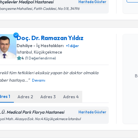
hçelievler Medipol Hastanesi
Haritada Göster
Kişisel
ançesme Mahallesi, Fatih Caddesi, No:1/8, 34196
okudum
işlenm
Randevu T
Doç. Dr. Ramazan Yıldız
Doç. Dr. 
Dahiliye - İç Hastalıkları
+
1
diğer
Size bu uzm
İstanbul
, Küçükçekmece
hazırlandığ
4
(
1
Değerlendirme)
E-posta Ad
ekli tüm tetkikleri eksiksiz yapan bir doktor olmakla
B
aber hastaya...
Devamı
dres
1
Adres
2
Adres
3
Adres
4
Kişisel
okudum
işlenm
A.Ü. Medical Park Florya Hastanesi
Haritada Göster
yol Mah. Akasya Eok. No:4 Küçükçekmece İstanbul