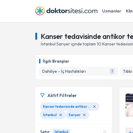
Uzmanlar
Klin
Kanser tedavisinde antikor ted
İstanbul
Sarıyer
içinde toplam
10
Kanser tedavisin
İlgili Branşlar
Dahiliye - İç Hastalıkları
Tıbbi
1
Aktif Filtreler
Kanser tedavisinde antikor tedavisi
İstanbul
Sarıyer
Şehir
İstanbul