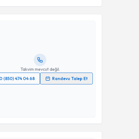
akvimi Talebi
 Doğan Uncu
için randevu takvimi talebi oluşturun.
andan randevu almanız için bir takvim
ında e-posta ile bilgilendireceğiz.
resiniz
Takvim mevcut değil.
0 (850) 474 04 68
Randevu Talep Et
 verilerimin işlenmesine ilişkin
Aydınlatma Metni
'ni
 ve kişisel verilerimin belirtilen kapsamda
esini kabul ediyorum.
Takvim Talebini Gönder
akvimi Talebi