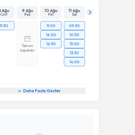
8 Ağu
9 Ağu
10 Ağu
11 Ağu
Cmt
Paz
Pzt
Sal
11:30
11:00
09:30
16:00
10:30
16:30
13:00
Takvim
kapalıdır
13:30
14:00
Daha Fazla Göster
akvimi Talebi
Üyesi Orhan Önder Eren
için randevu takvimi talebi
Size bu uzmandan randevu almanız için bir takvim
ında e-posta ile bilgilendireceğiz.