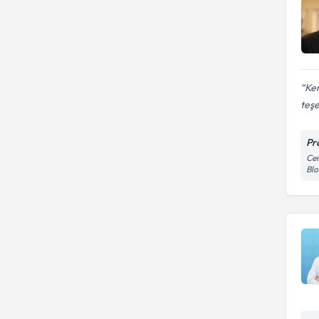
Ken
teş
Pr
Cem
Blo