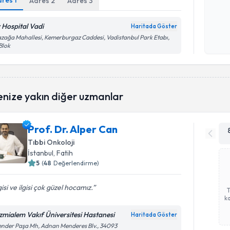
dres
1
Adres
2
Adres
3
Kişisel
v Hospital Vadi
Haritada Göster
okudum
zağa Mahallesi, Kemerburgaz Caddesi, Vadistanbul Park Etabı,
işlenm
Blok
enize yakın diğer uzmanlar
Prof. Dr. Alper Can
Tıbbi Onkoloji
İstanbul
, Fatih
5
(
48
Değerlendirme)
gisi ve ilgisi çok güzel hocamız.
ka
zmialem Vakıf Üniversitesi Hastanesi
Haritada Göster
ender Paşa Mh, Adnan Menderes Blv., 34093