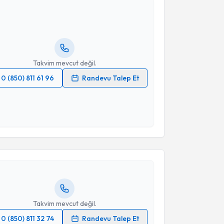
Serdar Turhal
için randevu takvimi talebi oluşturun.
andan randevu almanız için bir takvim
ında e-posta ile bilgilendireceğiz.
resiniz
Takvim mevcut değil.
0 (850) 811 61 96
Randevu Talep Et
 verilerimin işlenmesine ilişkin
Aydınlatma Metni
'ni
 ve kişisel verilerimin belirtilen kapsamda
akvimi Talebi
esini kabul ediyorum.
Takvim Talebini Gönder
elih Şimşek
için randevu takvimi talebi oluşturun.
andan randevu almanız için bir takvim
ında e-posta ile bilgilendireceğiz.
resiniz
Takvim mevcut değil.
0 (850) 811 32 74
Randevu Talep Et