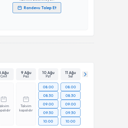
Randevu Talep Et
 verilerimin işlenmesine ilişkin
Aydınlatma Metni
'ni
 ve kişisel verilerimin belirtilen kapsamda
esini kabul ediyorum.
Takvim Talebini Gönder
8 Ağu
9 Ağu
10 Ağu
11 Ağu
Cmt
Paz
Pzt
Sal
08:00
08:00
08:30
08:30
09:00
09:00
Takvim
Takvim
palıdır
kapalıdır
09:30
09:30
10:00
10:00