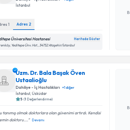
E-posta Ad
İstanbul
B
Adres
2
dres
1
Kişisel
ditepe Üniversitesi Hastanesi
okudum
Haritada Göster
işlenm
renköy, Yeditepe Ünv. Hst., 34752 Ataşehir/İstanbul
Randevu T
Uzm. Dr. Bala Başak Öven
Uzm. Dr. 
Ustaalioğlu
talebi oluş
Dahiliye - İç Hastalıkları
+
1
diğer
takvim hazı
İstanbul
, Üsküdar
5
(
1
Değerlendirme)
E-posta Ad
B
 tanımış olmak doktorlara olan güvenimi artırdı. Kendisi
emin doktoru....
Devamı
Kişisel