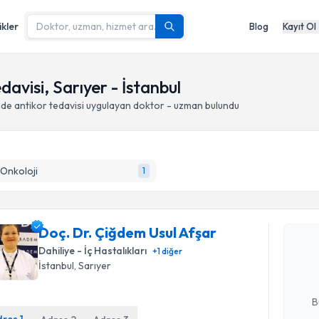
ikler
Blog
Kayıt Ol
avisi, Sarıyer - İstanbul
de antikor tedavisi
uygulayan doktor - uzman bulundu
 Onkoloji
1
Randevu T
Doç. Dr. Ç
Doç. Dr. Çiğdem Usul Afşar
oluşturun. 
Dahiliye - İç Hastalıkları
+
1
diğer
hazırlandığ
İstanbul
, Sarıyer
E-posta Ad
B