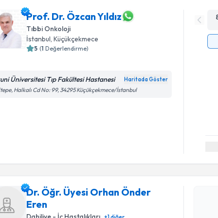
Prof. Dr. Özcan Yıldız
Tıbbi Onkoloji
İstanbul
, Küçükçekmece
5
(
1
Değerlendirme)
runi Üniversitesi Tıp Fakültesi Hastanesi
Haritada Göster
tepe, Halkalı Cd No: 99, 34295 Küçükçekmece/İstanbul
Randevu T
Dr. Öğr. 
Dr. Öğr. Üyesi Orhan Önder
oluşturun. 
Eren
hazırlandığ
Dahiliye - İç Hastalıkları
+
1
diğer