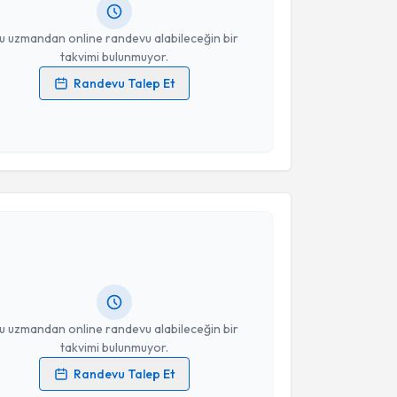
resiniz
u uzmandan online randevu alabileceğin bir
takvimi bulunmuyor.
Randevu Talep Et
 verilerimin işlenmesine ilişkin
Aydınlatma Metni
'ni
 ve kişisel verilerimin belirtilen kapsamda
esini kabul ediyorum.
akvimi Talebi
Takvim Talebini Gönder
Bala Başak Öven Ustaalioğlu
için randevu takvimi
turun. Size bu uzmandan randevu almanız için bir
rlandığında e-posta ile bilgilendireceğiz.
resiniz
u uzmandan online randevu alabileceğin bir
takvimi bulunmuyor.
Randevu Talep Et
 verilerimin işlenmesine ilişkin
Aydınlatma Metni
'ni