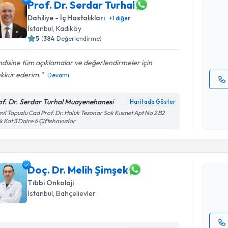
Prof. Dr. Serdar Turhal
Prof. Dr. 
Size bu uzm
Dahiliye - İç Hastalıkları
+
1
diğer
hazırlandığ
İstanbul
, Kadıköy
5
(
384
Değerlendirme)
E-posta Ad
disine tüm açıklamalar ve değerlendirmeler için
ekkür ederim.
Devamı
Kişisel
of. Dr. Serdar Turhal Muayenehanesi
Haritada Göster
okudum
Randevu T
il Topuzlu Cad Prof. Dr. Haluk Tezonar Sok Kısmet Apt No 2 B2
işlenm
k Kat 3 Daire 6 Çiftehavuzlar
Doç. Dr. M
Size bu uzm
hazırlandığ
Doç. Dr. Melih Şimşek
Tıbbi Onkoloji
E-posta Ad
İstanbul
, Bahçelievler