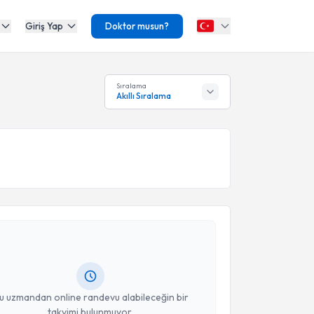
Giriş Yap
Doktor musun?
Sıralama
Akıllı Sıralama
akvimi Talebi
iğdem Usul Afşar
için randevu takvimi talebi
Size bu uzmandan randevu almanız için bir takvim
ında e-posta ile bilgilendireceğiz.
resiniz
u uzmandan online randevu alabileceğin bir
takvimi bulunmuyor.