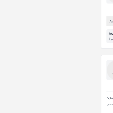
A
Ye
İçe
Onu
ann