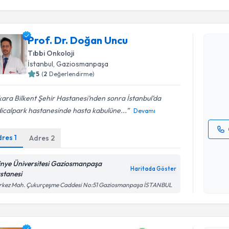
Randevu T
Prof. Dr. Doğan Uncu
Tıbbi Onkoloji
Prof. Dr.
İstanbul
, Gaziosmanpaşa
Size bu uzm
hazırlandığ
5
(
2
Değerlendirme)
E-posta Ad
ara Bilkent Şehir Hastanesi’nden sonra İstanbul’da
icalpark hastanesinde hasta kabulüne...
Devamı
dres
1
Adres
2
Kişisel
okudum
tinye Üniversitesi Gaziosmanpaşa
işlenm
Haritada Göster
stanesi
rkez Mah. Çukurçeşme Caddesi No:51 Gaziosmanpaşa İSTANBUL
Randevu T