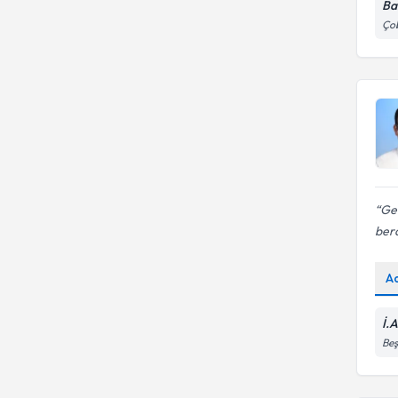
Ba
Çob
Ger
ber
A
İ.
Beş