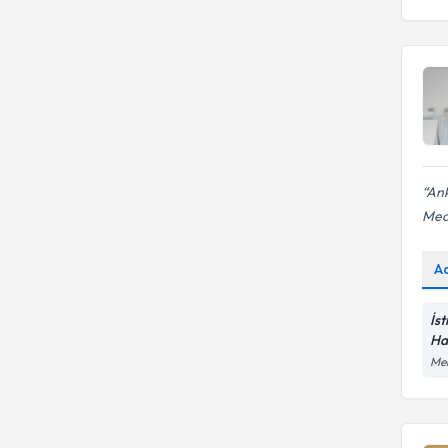
Ank
Med
A
İs
Ha
Me