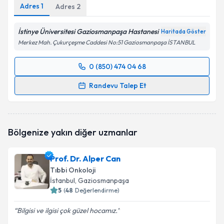
Adres
1
Adres
2
İstinye Üniversitesi Gaziosmanpaşa Hastanesi
Haritada Göster
Merkez Mah. Çukurçeşme Caddesi No:51 Gaziosmanpaşa İSTANBUL
0 (850) 474 04 68
Randevu Takvimi Talebi
Randevu Talep Et
Prof. Dr. Doğan Uncu
için randevu takvimi talebi
oluşturun. Size bu uzmandan randevu almanız için bir
takvim hazırlandığında e-posta ile bilgilendireceğiz.
Bölgenize yakın diğer uzmanlar
E-posta Adresiniz
Prof. Dr. Alper Can
Tıbbi Onkoloji
İstanbul
, Gaziosmanpaşa
5
(
48
Değerlendirme)
Kişisel verilerimin işlenmesine ilişkin
Aydınlatma
Metni
'ni okudum ve kişisel verilerimin belirtilen
Bilgisi ve ilgisi çok güzel hocamız.
kapsamda işlenmesini kabul ediyorum.