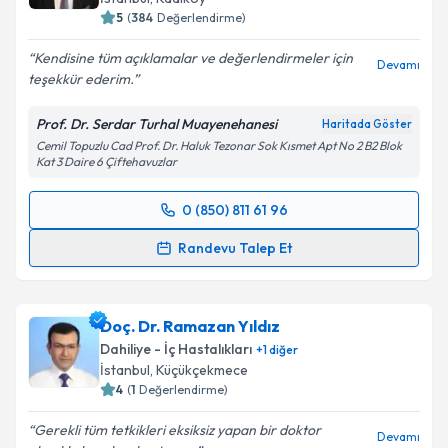
5
(
384
Değerlendirme)
Kendisine tüm açıklamalar ve değerlendirmeler için
Devamı
teşekkür ederim.
Prof. Dr. Serdar Turhal Muayenehanesi
Haritada Göster
Cemil Topuzlu Cad Prof. Dr. Haluk Tezonar Sok Kısmet Apt No 2 B2 Blok
Kat 3 Daire 6 Çiftehavuzlar
0 (850) 811 61 96
Randevu Takvimi Talebi
Randevu Talep Et
Prof. Dr. Serdar Turhal
için randevu takvimi talebi
oluşturun. Size bu uzmandan randevu almanız için bir
Doç. Dr. Ramazan Yıldız
takvim hazırlandığında e-posta ile bilgilendireceğiz.
Dahiliye - İç Hastalıkları
+
1
diğer
E-posta Adresiniz
İstanbul
, Küçükçekmece
4
(
1
Değerlendirme)
Gerekli tüm tetkikleri eksiksiz yapan bir doktor
Devamı