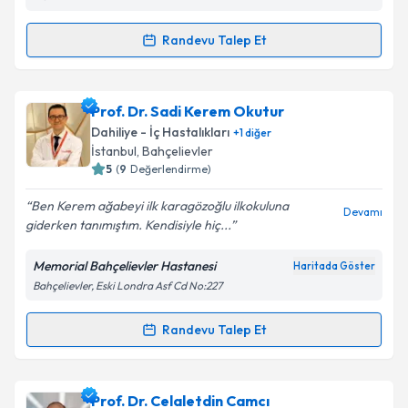
kapsamda işlenmesini kabul ediyorum.
Randevu Talep Et
Randevu Takvimi Talebi
Takvim Talebini Gönder
Doç. Dr. Çiğdem Usul Afşar
için randevu takvimi
Prof. Dr. Sadi Kerem Okutur
talebi oluşturun. Size bu uzmandan randevu almanız
Dahiliye - İç Hastalıkları
+
1
diğer
için bir takvim hazırlandığında e-posta ile
İstanbul
, Bahçelievler
bilgilendireceğiz.
5
(
9
Değerlendirme)
E-posta Adresiniz
Ben Kerem ağabeyi ilk karagözoğlu ilkokuluna
Devamı
giderken tanımıştım. Kendisiyle hiç...
Memorial Bahçelievler Hastanesi
Haritada Göster
Bahçelievler, Eski Londra Asf Cd No:227
Kişisel verilerimin işlenmesine ilişkin
Aydınlatma
Metni
'ni okudum ve kişisel verilerimin belirtilen
kapsamda işlenmesini kabul ediyorum.
Randevu Talep Et
Randevu Takvimi Talebi
Takvim Talebini Gönder
Prof. Dr. Sadi Kerem Okutur
için randevu takvimi
Prof. Dr. Celaletdin Camcı