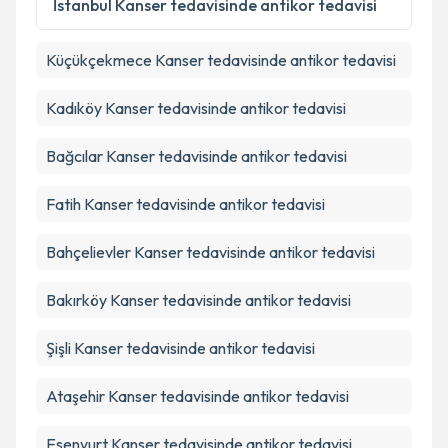
İstanbul
Kanser tedavisinde antikor tedavisi
Metni
'ni okudum ve kişisel verilerimin belirtilen
kapsamda işlenmesini kabul ediyorum.
Küçükçekmece
Kanser tedavisinde antikor tedavisi
Takvim Talebini Gönder
Kadıköy
Kanser tedavisinde antikor tedavisi
Bağcılar
Kanser tedavisinde antikor tedavisi
Fatih
Kanser tedavisinde antikor tedavisi
Bahçelievler
Kanser tedavisinde antikor tedavisi
Bakırköy
Kanser tedavisinde antikor tedavisi
Şişli
Kanser tedavisinde antikor tedavisi
Ataşehir
Kanser tedavisinde antikor tedavisi
Esenyurt
Kanser tedavisinde antikor tedavisi