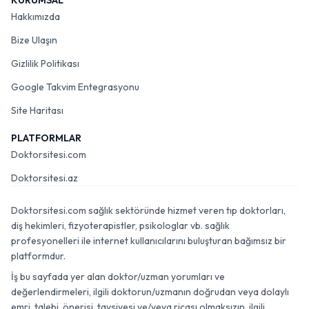
KURUMSAL
Hakkımızda
Bize Ulaşın
Gizlilik Politikası
Google Takvim Entegrasyonu
Site Haritası
PLATFORMLAR
Doktorsitesi.com
Doktorsitesi.az
Doktorsitesi.com sağlık sektöründe hizmet veren tıp doktorları,
diş hekimleri, fizyoterapistler, psikologlar vb. sağlık
profesyonelleri ile internet kullanıcılarını buluşturan bağımsız bir
platformdur.
İş bu sayfada yer alan doktor/uzman yorumları ve
değerlendirmeleri, ilgili doktorun/uzmanın doğrudan veya dolaylı
emri, talebi, önerisi, tavsiyesi ve/veya ricası olmaksızın, ilgili