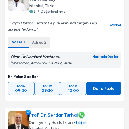
İstanbul
, Tuzla
5
(
4
Değerlendirme)
Sayın Doktor Serdar Bey ve ekibi hastalığımı kısa
Devamı
sürede tedavi...
Adres
1
Adres
2
Okan Üniversitesi Hastanesi
Haritada Göster
İçmeler mah, Aydınlı Yolu Cd. No:2, 34947
En Yakın Saatler
10 Ağu
10 Ağu
10 Ağu
Daha Fazla
09:00
09:30
10:00
Prof. Dr. Serdar Turhal
Dahiliye - İç Hastalıkları
+
1
diğer
İstanbul
, Kadıköy