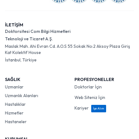
İLETİŞİM
Doktorsitesi Com Bilgi Hizmetleri
Teknoloji ve Ticaret A.Ş.
Maslak Mah. Ahi Evran Cd. A.O.S 55 Sokak No:2 Aksoy Plaza Giriş
Kat Kolektif House
İstanbul, Türkiye
SAĞLIK
PROFESYONELLER
Uzmanlar
Doktorlar İçin
Uzmanlık Alanları
Web Siteniz İçin
Hastalıklar
Kariyer
İşe Alım
Hizmetler
Hastaneler