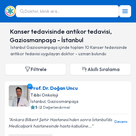
Doktor, klinik ara...
Kanser tedavisinde antikor tedavisi,
Gaziosmanpaşa - İstanbul
İstanbul
Gaziosmanpaşa
içinde toplam
10
Kanser tedavisinde
antikor tedavisi
uygulayan doktor - uzman bulundu
Filtrele
Akıllı Sıralama
Prof. Dr. Doğan Uncu
Tıbbi Onkoloji
İstanbul
, Gaziosmanpaşa
5
(
2
Değerlendirme)
Ankara Bilkent Şehir Hastanesi’nden sonra İstanbul’da
Devamı
Medicalpark hastanesinde hasta kabulüne...