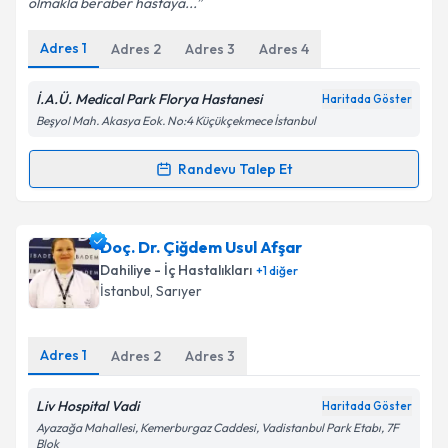
olmakla beraber hastaya...
Kişisel verilerimin işlenmesine ilişkin
Aydınlatma
Metni
'ni okudum ve kişisel verilerimin belirtilen
Adres
1
Adres
2
Adres
3
Adres
4
kapsamda işlenmesini kabul ediyorum.
İ.A.Ü. Medical Park Florya Hastanesi
Haritada Göster
Takvim Talebini Gönder
Beşyol Mah. Akasya Eok. No:4 Küçükçekmece İstanbul
Randevu Talep Et
Randevu Takvimi Talebi
Doç. Dr. Ramazan Yıldız
için randevu takvimi talebi
Doç. Dr. Çiğdem Usul Afşar
oluşturun. Size bu uzmandan randevu almanız için bir
Dahiliye - İç Hastalıkları
+
1
diğer
takvim hazırlandığında e-posta ile bilgilendireceğiz.
İstanbul
, Sarıyer
E-posta Adresiniz
Adres
1
Adres
2
Adres
3
Liv Hospital Vadi
Haritada Göster
Kişisel verilerimin işlenmesine ilişkin
Aydınlatma
Ayazağa Mahallesi, Kemerburgaz Caddesi, Vadistanbul Park Etabı, 7F
Metni
'ni okudum ve kişisel verilerimin belirtilen
Blok