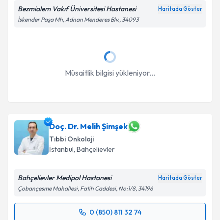
Bezmialem Vakıf Üniversitesi Hastanesi
Haritada Göster
İskender Paşa Mh, Adnan Menderes Blv., 34093
Takvim Talebini Gönder
Müsaitlik bilgisi yükleniyor...
Doç. Dr. Melih Şimşek
Tıbbi Onkoloji
İstanbul
, Bahçelievler
Bahçelievler Medipol Hastanesi
Haritada Göster
Çobançesme Mahallesi, Fatih Caddesi, No:1/8, 34196
0 (850) 811 32 74
Randevu Takvimi Talebi