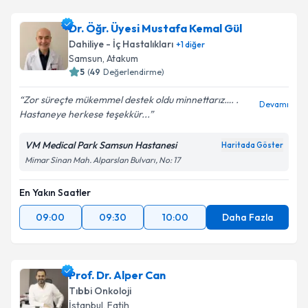
takvim hazırlandığında e-posta ile bilgilendireceğiz.
Dr. Öğr. Üyesi Mustafa Kemal Gül
E-posta Adresiniz
Dahiliye - İç Hastalıkları
+
1
diğer
Samsun
, Atakum
5
(
49
Değerlendirme)
Zor süreçte mükemmel destek oldu minnettarız…. .
Kişisel verilerimin işlenmesine ilişkin
Aydınlatma
Devamı
Hastaneye herkese teşekkür...
Metni
'ni okudum ve kişisel verilerimin belirtilen
kapsamda işlenmesini kabul ediyorum.
VM Medical Park Samsun Hastanesi
Haritada Göster
Mimar Sinan Mah. Alparslan Bulvarı, No: 17
Takvim Talebini Gönder
En Yakın Saatler
09:00
09:30
10:00
Daha Fazla
Prof. Dr. Alper Can
Tıbbi Onkoloji
İstanbul
, Fatih