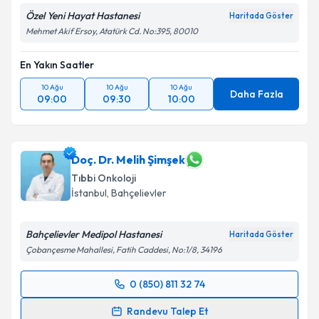
Özel Yeni Hayat Hastanesi
Haritada Göster
Mehmet Akif Ersoy, Atatürk Cd. No:395, 80010
En Yakın Saatler
10 Ağu
10 Ağu
10 Ağu
Daha Fazla
09:00
09:30
10:00
Doç. Dr. Melih Şimşek
Tıbbi Onkoloji
İstanbul
, Bahçelievler
Bahçelievler Medipol Hastanesi
Haritada Göster
Çobançesme Mahallesi, Fatih Caddesi, No:1/8, 34196
0 (850) 811 32 74
Randevu Takvimi Talebi
Randevu Talep Et