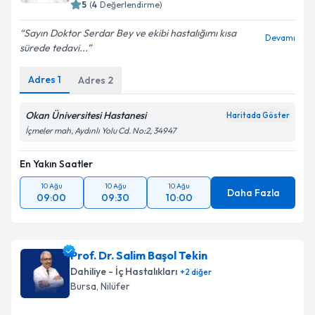
5
(
4
Değerlendirme)
Sayın Doktor Serdar Bey ve ekibi hastalığımı kısa
Devamı
sürede tedavi...
Adres
1
Adres
2
Okan Üniversitesi Hastanesi
Haritada Göster
İçmeler mah, Aydınlı Yolu Cd. No:2, 34947
En Yakın Saatler
10 Ağu
10 Ağu
10 Ağu
Daha Fazla
09:00
09:30
10:00
Prof. Dr. Salim Başol Tekin
Dahiliye - İç Hastalıkları
+
2
diğer
Bursa
, Nilüfer