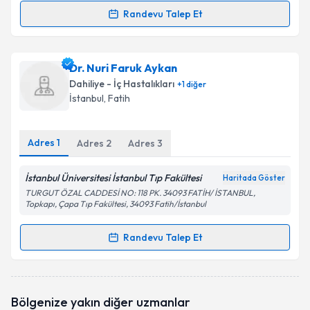
Randevu Talep Et
Randevu Takvimi Talebi
Prof. Dr. Süheyla Serdengeçti
için randevu takvimi
Dr. Nuri Faruk Aykan
talebi oluşturun. Size bu uzmandan randevu almanız
Dahiliye - İç Hastalıkları
+
1
diğer
için bir takvim hazırlandığında e-posta ile
İstanbul
, Fatih
bilgilendireceğiz.
E-posta Adresiniz
Adres
1
Adres
2
Adres
3
İstanbul Üniversitesi İstanbul Tıp Fakültesi
Haritada Göster
TURGUT ÖZAL CADDESİ NO: 118 PK. 34093 FATİH/ İSTANBUL,
Kişisel verilerimin işlenmesine ilişkin
Aydınlatma
Topkapı, Çapa Tıp Fakültesi, 34093 Fatih/İstanbul
Metni
'ni okudum ve kişisel verilerimin belirtilen
kapsamda işlenmesini kabul ediyorum.
Randevu Talep Et
Randevu Takvimi Talebi
Takvim Talebini Gönder
Dr. Nuri Faruk Aykan
için randevu takvimi talebi
Bölgenize yakın diğer uzmanlar
oluşturun. Size bu uzmandan randevu almanız için bir