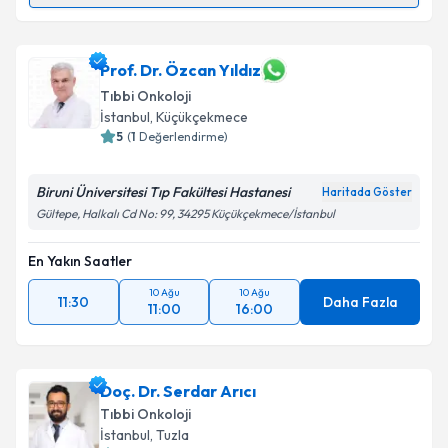
Doç. Dr. Melih Şimşek
için randevu takvimi talebi
oluşturun. Size bu uzmandan randevu almanız için bir
takvim hazırlandığında e-posta ile bilgilendireceğiz.
Prof. Dr. Özcan Yıldız
Tıbbi Onkoloji
E-posta Adresiniz
İstanbul
, Küçükçekmece
5
(
1
Değerlendirme)
Biruni Üniversitesi Tıp Fakültesi Hastanesi
Haritada Göster
Kişisel verilerimin işlenmesine ilişkin
Aydınlatma
Gültepe, Halkalı Cd No: 99, 34295 Küçükçekmece/İstanbul
Metni
'ni okudum ve kişisel verilerimin belirtilen
kapsamda işlenmesini kabul ediyorum.
En Yakın Saatler
10 Ağu
10 Ağu
11:30
Daha Fazla
Takvim Talebini Gönder
11:00
16:00
Doç. Dr. Serdar Arıcı
Tıbbi Onkoloji
İstanbul
, Tuzla