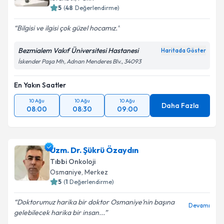
5
(
48
Değerlendirme)
Bilgisi ve ilgisi çok güzel hocamız.
Bezmialem Vakıf Üniversitesi Hastanesi
Haritada Göster
İskender Paşa Mh, Adnan Menderes Blv., 34093
En Yakın Saatler
10 Ağu
10 Ağu
10 Ağu
Daha Fazla
08:00
08:30
09:00
Uzm. Dr. Şükrü Özaydın
Tıbbi Onkoloji
Osmaniye
, Merkez
5
(
1
Değerlendirme)
Doktorumuz harika bir doktor Osmaniye’nin başına
Devamı
gelebilecek harika bir insan...