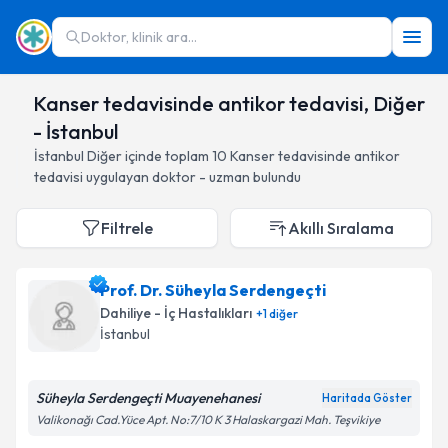
Doktor, klinik ara...
Kanser tedavisinde antikor tedavisi, Diğer
- İstanbul
İstanbul
Diğer
içinde toplam
10
Kanser tedavisinde antikor
tedavisi
uygulayan doktor - uzman bulundu
Filtrele
Akıllı Sıralama
Prof. Dr. Süheyla Serdengeçti
Dahiliye - İç Hastalıkları
+
1
diğer
İstanbul
Süheyla Serdengeçti Muayenehanesi
Haritada Göster
Valikonağı Cad.Yüce Apt. No:7/10 K 3 Halaskargazi Mah. Teşvikiye