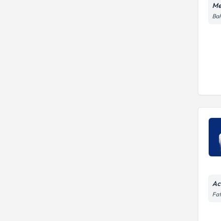
Me
Bah
Ac
Fat