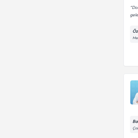
Do
gele
Öz
Meh
Ba
Çob