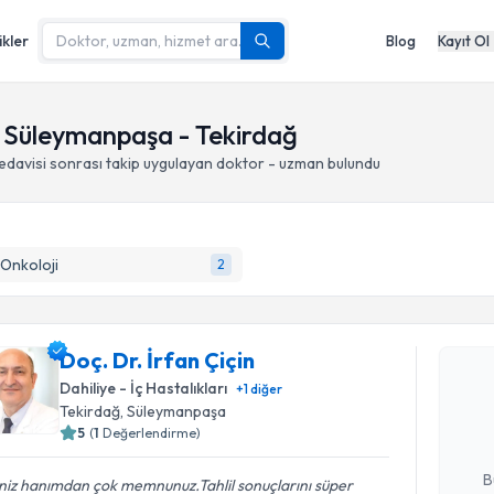
ikler
Blog
Kayıt Ol
p, Süleymanpaşa - Tekirdağ
edavisi sonrası takip
uygulayan doktor - uzman bulundu
 Onkoloji
2
Randevu T
Doç. Dr. İrfan Çiçin
Doç. Dr. İ
bu uzmandan
Dahiliye - İç Hastalıkları
+
1
diğer
posta ile bi
Tekirdağ
, Süleymanpaşa
5
(
1
Değerlendirme)
E-posta Ad
B
niz hanımdan çok memnunuz.Tahlil sonuçlarını süper