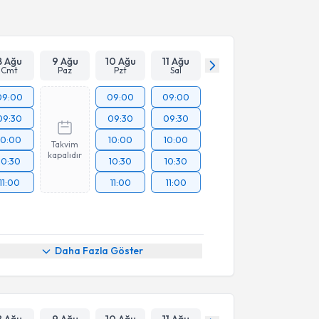
Takvim Talebini Gönder
8 Ağu
9 Ağu
10 Ağu
11 Ağu
Cmt
Paz
Pzt
Sal
09:00
09:00
09:00
09:30
09:30
09:30
10:00
10:00
10:00
Takvim
kapalıdır
10:30
10:30
10:30
11:00
11:00
11:00
Daha Fazla Göster
8 Ağu
9 Ağu
10 Ağu
11 Ağu