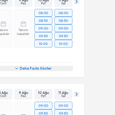
Cmt
Paz
Pzt
Sal
08:00
08:00
08:30
08:30
09:00
09:00
Takvim
Takvim
palıdır
kapalıdır
09:30
09:30
10:00
10:00
Daha Fazla Göster
8 Ağu
9 Ağu
10 Ağu
11 Ağu
Cmt
Paz
Pzt
Sal
09:00
09:00
09:30
09:30