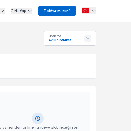
Giriş Yap
Doktor musun?
Sıralama
Akıllı Sıralama
akvimi Talebi
rfan Çiçin
için randevu takvimi talebi oluşturun. Size
 randevu almanız için bir takvim hazırlandığında e-
lgilendireceğiz.
resiniz
u uzmandan online randevu alabileceğin bir