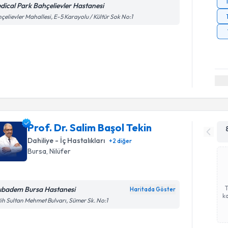
dical Park Bahçelievler Hastanesi
çelievler Mahallesi, E-5 Karayolu / Kültür Sok No:1
Prof. Dr. Salim Başol Tekin
Dahiliye - İç Hastalıkları
+
2
diğer
Bursa
, Nilüfer
ıbadem Bursa Hastanesi
Haritada Göster
ka
ih Sultan Mehmet Bulvarı, Sümer Sk. No:1