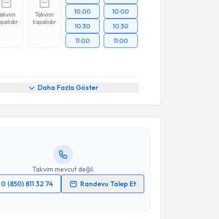
10:00
10:00
Takvim
Takvim
palıdır
kapalıdır
10:30
10:30
11:00
11:00
akvimi Talebi
Daha Fazla Göster
elih Şimşek
için randevu takvimi talebi oluşturun.
andan randevu almanız için bir takvim
ında e-posta ile bilgilendireceğiz.
resiniz
Takvim mevcut değil.
0 (850) 811 32 74
Randevu Talep Et
 verilerimin işlenmesine ilişkin
Aydınlatma Metni
'ni
 ve kişisel verilerimin belirtilen kapsamda
esini kabul ediyorum.