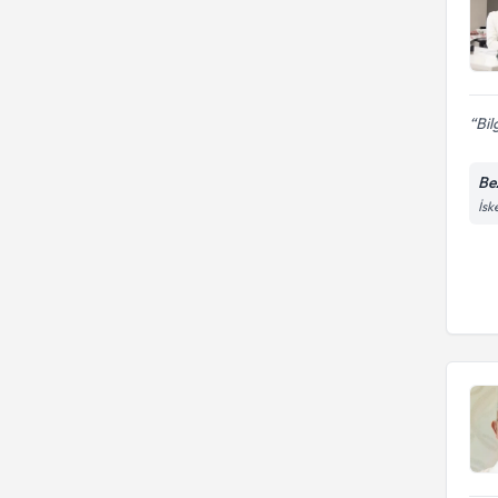
Bil
Be
İsk