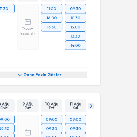
11:30
11:00
09:30
16:00
10:30
16:30
13:00
Takvim
kapalıdır
13:30
14:00
Daha Fazla Göster
8 Ağu
9 Ağu
10 Ağu
11 Ağu
Cmt
Paz
Pzt
Sal
09:00
09:00
09:00
09:30
09:30
09:30