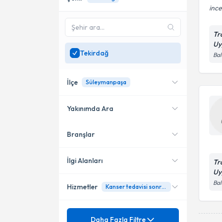
ince
Tr
Uy
Tekirdağ
Bal
İlçe
Süleymanpaşa
Yakınımda Ara
Branşlar
Konumuma yakın uzmanları
Süleymanpaşa
göster
İlgi Alanları
Tr
Uy
Bal
Hizmetler
Kanser tedavisi sonrası takip
Dahiliye - İç Hastalıkları
Tıbbi Onkoloji
Ünvan
Gırtlak Kanserleri
Daha Fazla Filtre