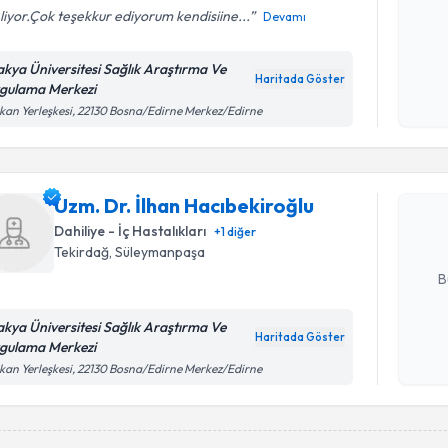
liyor.Çok teşekkur ediyorum kendisiine...
Devamı
Kişisel
akya Üniversitesi Sağlık Araştırma Ve
okudum
Haritada Göster
gulama Merkezi
işlenm
Randevu T
kan Yerleşkesi, 22130 Bosna/Edirne Merkez/Edirne
Uzm. Dr. İ
oluşturun. 
Uzm. Dr. İlhan Hacıbekiroğlu
hazırlandığ
Dahiliye - İç Hastalıkları
+
1
diğer
Tekirdağ
, Süleymanpaşa
E-posta Ad
B
akya Üniversitesi Sağlık Araştırma Ve
Haritada Göster
gulama Merkezi
Kişisel
kan Yerleşkesi, 22130 Bosna/Edirne Merkez/Edirne
okudum
işlenm