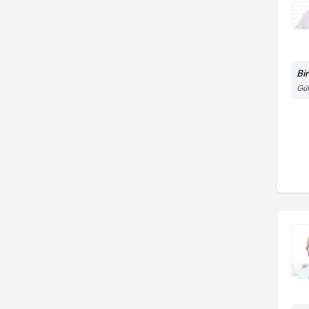
Bi
Gül