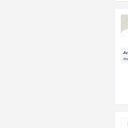
Ac
Ata