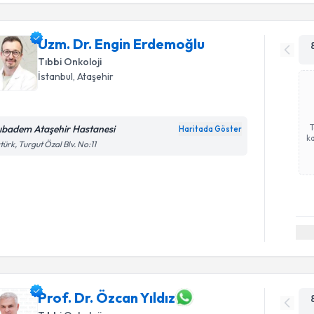
Uzm. Dr. Engin Erdemoğlu
Tıbbi Onkoloji
İstanbul
, Ataşehir
ıbadem Ataşehir Hastanesi
Haritada Göster
ka
türk, Turgut Özal Blv. No:11
Prof. Dr. Özcan Yıldız