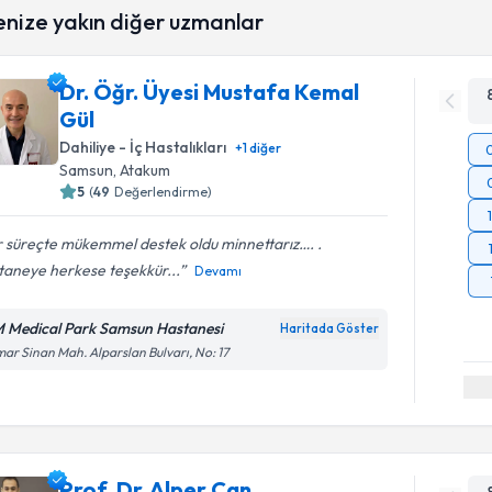
enize yakın diğer uzmanlar
Dr. Öğr. Üyesi Mustafa Kemal
Gül
Dahiliye - İç Hastalıkları
+
1
diğer
Samsun
, Atakum
5
(
49
Değerlendirme)
r süreçte mükemmel destek oldu minnettarız…. .
taneye herkese teşekkür...
Devamı
 Medical Park Samsun Hastanesi
Haritada Göster
ar Sinan Mah. Alparslan Bulvarı, No: 17
Prof. Dr. Alper Can