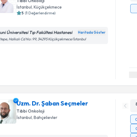
Tıbbi Onkoloji
İstanbul
, Küçükçekmece
5
(
1
Değerlendirme)
runi Üniversitesi Tıp Fakültesi Hastanesi
Haritada Göster
tepe, Halkalı Cd No: 99, 34295 Küçükçekmece/İstanbul
Uzm. Dr. Şaban Seçmeler
Tıbbi Onkoloji
İstanbul
, Bahçelievler