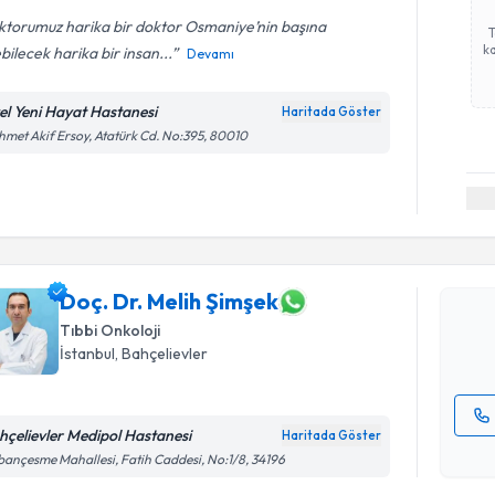
ktorumuz harika bir doktor Osmaniye’nin başına
ka
bilecek harika bir insan...
Devamı
el Yeni Hayat Hastanesi
Haritada Göster
met Akif Ersoy, Atatürk Cd. No:395, 80010
Randevu T
Doç. Dr. M
Size bu uzm
hazırlandığ
Doç. Dr. Melih Şimşek
Tıbbi Onkoloji
E-posta Ad
İstanbul
, Bahçelievler
hçelievler Medipol Hastanesi
Haritada Göster
Kişisel
ançesme Mahallesi, Fatih Caddesi, No:1/8, 34196
okudum
işlenm