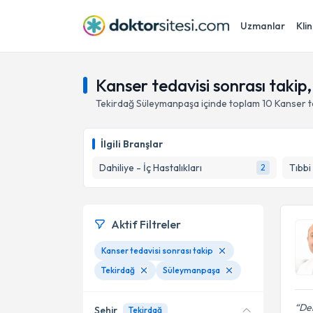
Uzmanlar
Klin
Kanser tedavisi sonrası taki
Tekirdağ
Süleymanpaşa
içinde toplam
10
Kanser t
İlgili Branşlar
Dahiliye - İç Hastalıkları
Tıbbi
2
Aktif Filtreler
Kanser tedavisi sonrası takip
Tekirdağ
Süleymanpaşa
De
Şehir
Tekirdağ