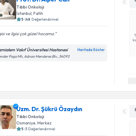
Tıbbi Onkoloji
İstanbul
, Fatih
5
(
48
Değerlendirme)
gisi ve ilgisi çok güzel hocamız.
ka
zmialem Vakıf Üniversitesi Hastanesi
Haritada Göster
ender Paşa Mh, Adnan Menderes Blv., 34093
Uzm. Dr. Şükrü Özaydın
Tıbbi Onkoloji
Osmaniye
, Merkez
5
(
1
Değerlendirme)