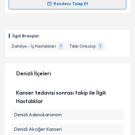
Randevu Talep Et
Randevu Takvimi Talebi
Dr. Öğr. Üyesi Gamze Gököz Doğu
için randevu
takvimi talebi oluşturun. Size bu uzmandan randevu
İlgili Branşlar
almanız için bir takvim hazırlandığında e-posta ile
bilgilendireceğiz.
Dahiliye - İç Hastalıkları
Tıbbi Onkoloji
1
1
E-posta Adresiniz
Denizli İlçeleri
Kişisel verilerimin işlenmesine ilişkin
Aydınlatma
Kanser tedavisi sonrası takip ile İlgili
Metni
'ni okudum ve kişisel verilerimin belirtilen
kapsamda işlenmesini kabul ediyorum.
Hastalıklar
Denizli Adenokarsinom
Takvim Talebini Gönder
Denizli Akciğer Kanseri