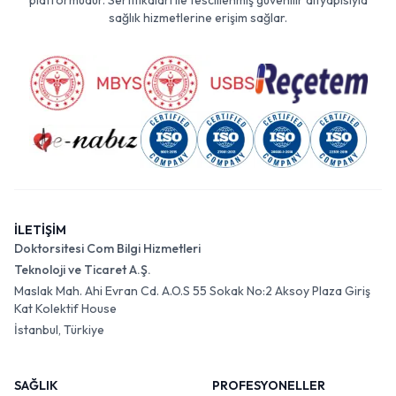
platformudur. Sertifikaları ile tescillenmiş güvenilir altyapısıyla
sağlık hizmetlerine erişim sağlar.
İLETİŞİM
Doktorsitesi Com Bilgi Hizmetleri
Teknoloji ve Ticaret A.Ş.
Maslak Mah. Ahi Evran Cd. A.O.S 55 Sokak No:2 Aksoy Plaza Giriş
Kat Kolektif House
İstanbul, Türkiye
SAĞLIK
PROFESYONELLER