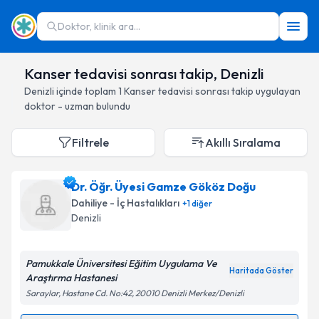
Doktor, klinik ara...
Kanser tedavisi sonrası takip, Denizli
Denizli
içinde toplam
1
Kanser tedavisi sonrası takip
uygulayan
doktor - uzman bulundu
Filtrele
Akıllı Sıralama
Dr. Öğr. Üyesi Gamze Gököz Doğu
Dahiliye - İç Hastalıkları
+
1
diğer
Denizli
Pamukkale Üniversitesi Eğitim Uygulama Ve
Haritada Göster
Araştırma Hastanesi
Saraylar, Hastane Cd. No:42, 20010 Denizli Merkez/Denizli