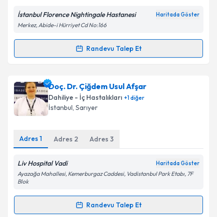
İstanbul Florence Nightingale Hastanesi
Haritada Göster
Kişisel verilerimin işlenmesine ilişkin
Aydınlatma
Merkez, Abide-i Hürriyet Cd No:166
Metni
'ni okudum ve kişisel verilerimin belirtilen
kapsamda işlenmesini kabul ediyorum.
Randevu Talep Et
Randevu Takvimi Talebi
Takvim Talebini Gönder
Prof. Dr. Coşkun Tecimer
için randevu takvimi talebi
Doç. Dr. Çiğdem Usul Afşar
oluşturun. Size bu uzmandan randevu almanız için bir
Dahiliye - İç Hastalıkları
+
1
diğer
takvim hazırlandığında e-posta ile bilgilendireceğiz.
İstanbul
, Sarıyer
E-posta Adresiniz
Adres
1
Adres
2
Adres
3
Liv Hospital Vadi
Haritada Göster
Kişisel verilerimin işlenmesine ilişkin
Aydınlatma
Ayazağa Mahallesi, Kemerburgaz Caddesi, Vadistanbul Park Etabı, 7F
Metni
'ni okudum ve kişisel verilerimin belirtilen
Blok
kapsamda işlenmesini kabul ediyorum.
Randevu Talep Et
Randevu Takvimi Talebi