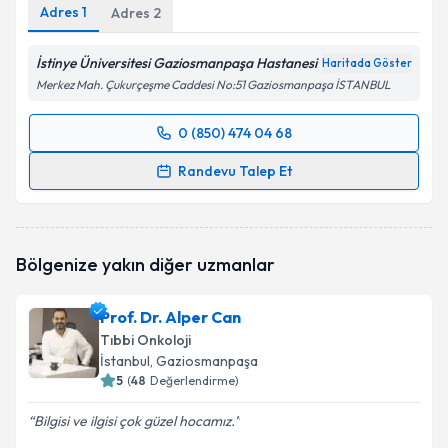
Adres
1
Adres
2
İstinye Üniversitesi Gaziosmanpaşa Hastanesi
Haritada Göster
Merkez Mah. Çukurçeşme Caddesi No:51 Gaziosmanpaşa İSTANBUL
0 (850) 474 04 68
Randevu Takvimi Talebi
Randevu Talep Et
Prof. Dr. Doğan Uncu
için randevu takvimi talebi
oluşturun. Size bu uzmandan randevu almanız için bir
takvim hazırlandığında e-posta ile bilgilendireceğiz.
Bölgenize yakın diğer uzmanlar
E-posta Adresiniz
Prof. Dr. Alper Can
Tıbbi Onkoloji
İstanbul
, Gaziosmanpaşa
5
(
48
Değerlendirme)
Kişisel verilerimin işlenmesine ilişkin
Aydınlatma
Metni
'ni okudum ve kişisel verilerimin belirtilen
Bilgisi ve ilgisi çok güzel hocamız.
kapsamda işlenmesini kabul ediyorum.