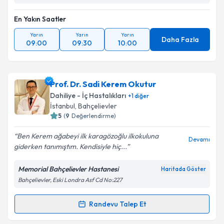
En Yakın Saatler
Kişisel verilerimin işlenmesine ilişkin
Aydınlatma
Yarın
Yarın
Yarın
Metni
'ni okudum ve kişisel verilerimin belirtilen
Daha Fazla
09:00
09:30
10:00
kapsamda işlenmesini kabul ediyorum.
Takvim Talebini Gönder
Prof. Dr. Sadi Kerem Okutur
Dahiliye - İç Hastalıkları
+
1
diğer
İstanbul
, Bahçelievler
5
(
9
Değerlendirme)
Ben Kerem ağabeyi ilk karagözoğlu ilkokuluna
Devamı
giderken tanımıştım. Kendisiyle hiç...
Memorial Bahçelievler Hastanesi
Haritada Göster
Bahçelievler, Eski Londra Asf Cd No:227
Randevu Talep Et
Randevu Takvimi Talebi