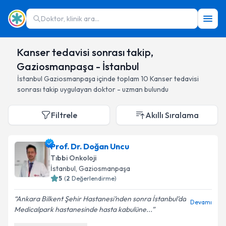
Doktor, klinik ara...
Kanser tedavisi sonrası takip,
Gaziosmanpaşa - İstanbul
İstanbul
Gaziosmanpaşa
içinde toplam
10
Kanser tedavisi
sonrası takip
uygulayan doktor - uzman bulundu
Filtrele
Akıllı Sıralama
Prof. Dr. Doğan Uncu
Tıbbi Onkoloji
İstanbul
, Gaziosmanpaşa
5
(
2
Değerlendirme)
Ankara Bilkent Şehir Hastanesi’nden sonra İstanbul’da
Devamı
Medicalpark hastanesinde hasta kabulüne...