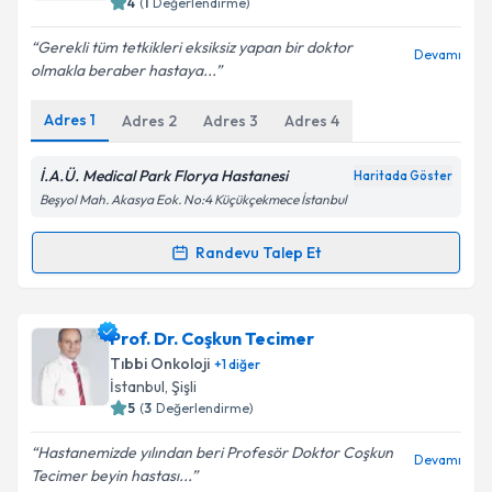
4
(
1
Değerlendirme)
Gerekli tüm tetkikleri eksiksiz yapan bir doktor
Devamı
olmakla beraber hastaya...
Adres
1
Adres
2
Adres
3
Adres
4
İ.A.Ü. Medical Park Florya Hastanesi
Haritada Göster
Beşyol Mah. Akasya Eok. No:4 Küçükçekmece İstanbul
Randevu Talep Et
Randevu Takvimi Talebi
Doç. Dr. Ramazan Yıldız
için randevu takvimi talebi
Prof. Dr. Coşkun Tecimer
oluşturun. Size bu uzmandan randevu almanız için bir
Tıbbi Onkoloji
+
1
diğer
takvim hazırlandığında e-posta ile bilgilendireceğiz.
İstanbul
, Şişli
5
(
3
Değerlendirme)
E-posta Adresiniz
Hastanemizde yılından beri Profesör Doktor Coşkun
Devamı
Tecimer beyin hastası...