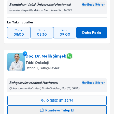
Bezmialem Vakıf Üniversitesi Hastanesi
Haritada Göster
İskender Paşa Mh, Adnan Menderes Blv., 34093
Takvim Talebini Gönder
En Yakın Saatler
Yarın
Yarın
Yarın
Daha Fazla
08:00
08:30
09:00
Doç. Dr. Melih Şimşek
Tıbbi Onkoloji
İstanbul
, Bahçelievler
Bahçelievler Medipol Hastanesi
Haritada Göster
Çobançesme Mahallesi, Fatih Caddesi, No:1/8, 34196
0 (850) 811 32 74
Randevu Takvimi Talebi
Randevu Talep Et