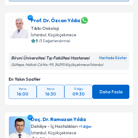
Doç. Dr. Melih Şimşek
için randevu takvimi talebi
oluşturun. Size bu uzmandan randevu almanız için bir
takvim hazırlandığında e-posta ile bilgilendireceğiz.
Prof. Dr. Özcan Yıldız
Tıbbi Onkoloji
E-posta Adresiniz
İstanbul
, Küçükçekmece
5
(
1
Değerlendirme)
Biruni Üniversitesi Tıp Fakültesi Hastanesi
Haritada Göster
Kişisel verilerimin işlenmesine ilişkin
Aydınlatma
Gültepe, Halkalı Cd No: 99, 34295 Küçükçekmece/İstanbul
Metni
'ni okudum ve kişisel verilerimin belirtilen
kapsamda işlenmesini kabul ediyorum.
En Yakın Saatler
Yarın
Yarın
11 Ağu
Daha Fazla
Takvim Talebini Gönder
16:00
16:30
09:30
Doç. Dr. Ramazan Yıldız
Dahiliye - İç Hastalıkları
+
1
diğer
İstanbul
, Küçükçekmece