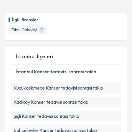
Prof. Dr. Sadi Kerem Okutur
için randevu takvimi
talebi oluşturun. Size bu uzmandan randevu almanız
İlgili Branşlar
için bir takvim hazırlandığında e-posta ile
bilgilendireceğiz.
Tıbbi Onkoloji
1
E-posta Adresiniz
İstanbul İlçeleri
Kişisel verilerimin işlenmesine ilişkin
Aydınlatma
İstanbul
Kanser tedavisi sonrası takip
Metni
'ni okudum ve kişisel verilerimin belirtilen
kapsamda işlenmesini kabul ediyorum.
Küçükçekmece
Kanser tedavisi sonrası takip
Takvim Talebini Gönder
Kadıköy
Kanser tedavisi sonrası takip
Şişli
Kanser tedavisi sonrası takip
Bahçelievler
Kanser tedavisi sonrası takip