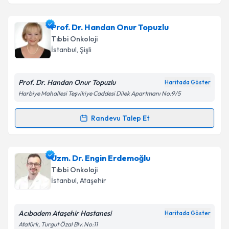
Takvim Talebini Gönder
Doç. Dr. Çiğdem Usul Afşar
için randevu takvimi
Prof. Dr. Handan Onur Topuzlu
talebi oluşturun. Size bu uzmandan randevu almanız
Tıbbi Onkoloji
için bir takvim hazırlandığında e-posta ile
İstanbul
, Şişli
bilgilendireceğiz.
E-posta Adresiniz
Prof. Dr. Handan Onur Topuzlu
Haritada Göster
Harbiye Mahallesi Teşvikiye Caddesi Dilek Apartmanı No:9/5
Randevu Talep Et
Randevu Takvimi Talebi
Kişisel verilerimin işlenmesine ilişkin
Aydınlatma
Metni
'ni okudum ve kişisel verilerimin belirtilen
kapsamda işlenmesini kabul ediyorum.
Prof. Dr. Handan Onur Topuzlu
için randevu takvimi
Uzm. Dr. Engin Erdemoğlu
talebi oluşturun. Size bu uzmandan randevu almanız
Tıbbi Onkoloji
için bir takvim hazırlandığında e-posta ile
Takvim Talebini Gönder
İstanbul
, Ataşehir
bilgilendireceğiz.
E-posta Adresiniz
Acıbadem Ataşehir Hastanesi
Haritada Göster
Atatürk, Turgut Özal Blv. No:11