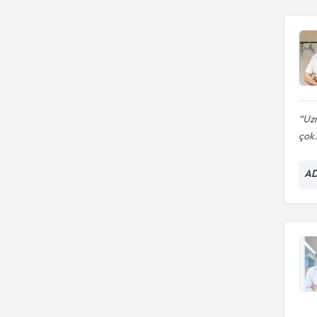
Uzm
çok.
AD