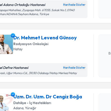
el Adana Ortadoğu Hastanesi
Haritada Göster
Randevu T
Kişisel
apaşa Mahallesi, Ziyapaşa Mah. 67055. Sokak No:1, 01140
yhan/ADANA/Seyhan/Adana, Türkiye
okudum
işlenm
Dr. Mehm
oluşturun. 
Dr. Mehmet Levend Günsoy
hazırlandığ
Radyasyon Onkolojisi
E-posta Ad
Hatay
B
el Defne Hastanesi
Haritada Göster
Randevu T
Kişisel
aslı, Uğur Mumcu Cd., 31030 Odabaşı/Hatay Merkez/Hatay
okudum
işlenm
Uzm. Dr. 
oluşturun. 
Uzm. Dr. Uzm. Dr Cengiz Boğa
hazırlandığ
Dahiliye - İç Hastalıkları
E-posta Ad
Adana
, Yüreğir