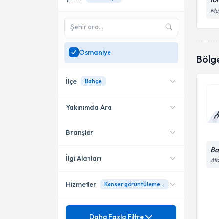
İb
Mus
Osmaniye
Bölg
İlçe
Bahçe
Yakınımda Ara
Branşlar
Konumuma yakın uzmanları
Bahçe
göster
Bo
İlgi Alanları
Ata
Hizmetler
Kanser görüntüleme kanser deteksiyonu
Dahiliye - İç Hastalıkları
Mezuniyet
Doğumsal Adrenal Hiperplazi
Daha Fazla Filtre