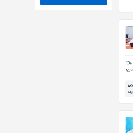
Krom Zehirlenmesi
Ünvan
Cea(karsinoembriyonik
antijen)
Mesane (İdar Kesesi) Kanseri
Kanser görüntüleme kanser
ÇUKUROVA ÜNİVERSİTESİ
deteksiyonu
Mide Fesadı
Kolesterol testi
Uzm. Dr.
Yemek Borusu (Özofagus)
Platelet
Kanseri
sitaferezi(hemaferezis)
Wegamed
Bu 
tanı
Me
Müc