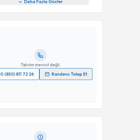
Daha Fazla Göster
akvimi Talebi
 Mehmet Koruk
için randevu takvimi talebi oluşturun.
andan randevu almanız için bir takvim
ında e-posta ile bilgilendireceğiz.
resiniz
Takvim mevcut değil.
0 (850) 811 72 26
Randevu Talep Et
 verilerimin işlenmesine ilişkin
Aydınlatma Metni
'ni
 ve kişisel verilerimin belirtilen kapsamda
akvimi Talebi
esini kabul ediyorum.
Hacı Yusuf Orhan
için randevu takvimi talebi
Takvim Talebini Gönder
Size bu uzmandan randevu almanız için bir takvim
ında e-posta ile bilgilendireceğiz.
resiniz