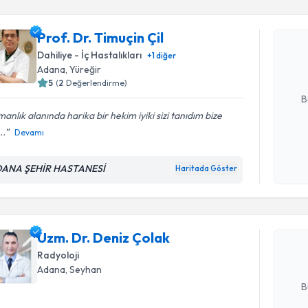
Prof. Dr. 
Prof. Dr. Timuçin Çil
bu uzmandan
posta ile bi
Dahiliye - İç Hastalıkları
+
1
diğer
Adana
, Yüreğir
E-posta Ad
5
(
2
Değerlendirme)
B
anlık alanında harika bir hekim iyiki sizi tanıdım bize
..
Devamı
Kişisel
okudum
Randevu T
ANA ŞEHİR HASTANESİ
Haritada Göster
işlenm
Uzm. Dr. 
Size bu uzm
Uzm. Dr. Deniz Çolak
hazırlandığ
Radyoloji
E-posta Ad
Adana
, Seyhan
B