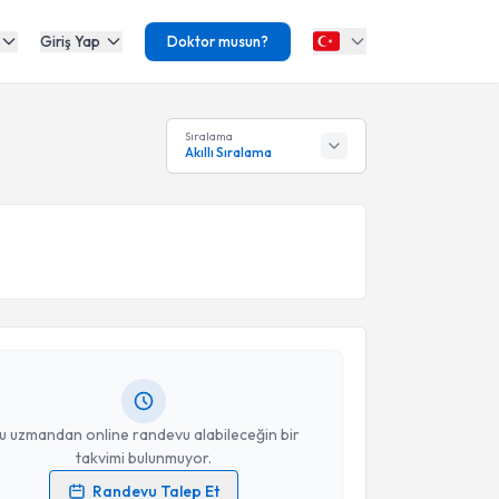
Giriş Yap
Doktor musun?
Sıralama
Akıllı Sıralama
akvimi Talebi
Abdulrazzak Abubakar
için randevu takvimi talebi
Size bu uzmandan randevu almanız için bir takvim
ında e-posta ile bilgilendireceğiz.
resiniz
u uzmandan online randevu alabileceğin bir
takvimi bulunmuyor.
Randevu Talep Et