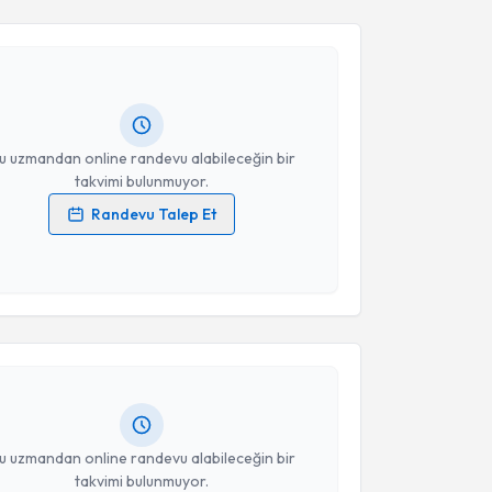
Takvim Talebini Gönder
Timuçin Çil
için randevu takvimi talebi oluşturun. Size
 randevu almanız için bir takvim hazırlandığında e-
lgilendireceğiz.
resiniz
u uzmandan online randevu alabileceğin bir
takvimi bulunmuyor.
Randevu Talep Et
 verilerimin işlenmesine ilişkin
Aydınlatma Metni
'ni
 ve kişisel verilerimin belirtilen kapsamda
akvimi Talebi
esini kabul ediyorum.
Deniz Çolak
için randevu takvimi talebi oluşturun.
Takvim Talebini Gönder
andan randevu almanız için bir takvim
ında e-posta ile bilgilendireceğiz.
resiniz
u uzmandan online randevu alabileceğin bir
takvimi bulunmuyor.