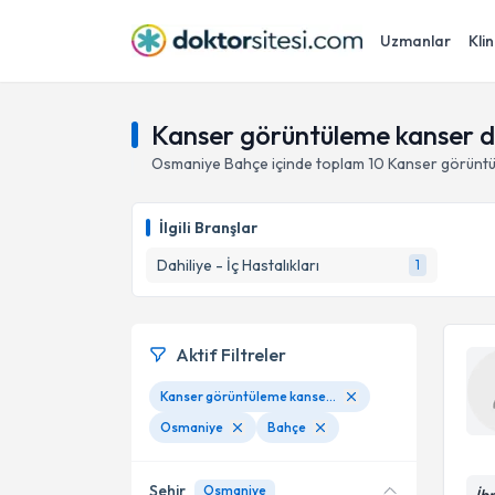
Uzmanlar
Klin
Kanser görüntüleme kanser d
Osmaniye
Bahçe
içinde toplam
10
Kanser görüntü
İlgili Branşlar
Dahiliye - İç Hastalıkları
1
Aktif Filtreler
Kanser görüntüleme kanser deteksiyonu
Osmaniye
Bahçe
Şehir
Osmaniye