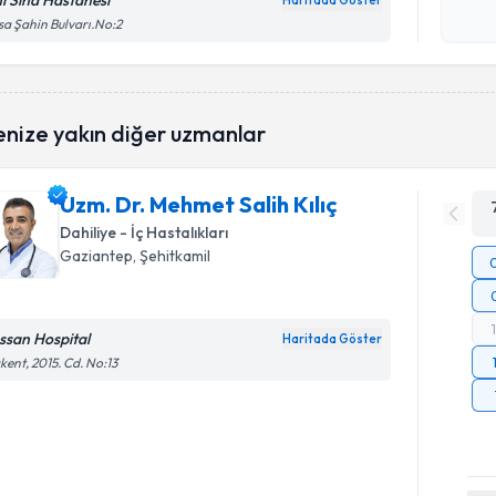
ni Sina Hastanesi
Haritada Göster
Kişisel
a Şahin Bulvarı.No:2
okudum
işlenm
enize yakın diğer uzmanlar
Uzm. Dr. Mehmet Salih Kılıç
Dahiliye - İç Hastalıkları
Gaziantep
, Şehitkamil
ssan Hospital
Haritada Göster
kent, 2015. Cd. No:13