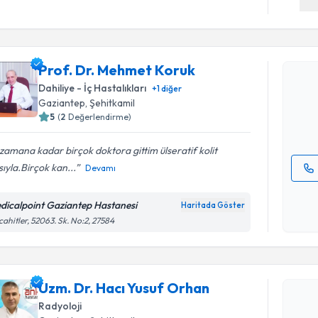
Randevu T
Prof. Dr.
Prof. Dr. Mehmet Koruk
Size bu uzm
Dahiliye - İç Hastalıkları
+
1
diğer
hazırlandığ
Gaziantep
, Şehitkamil
5
(
2
Değerlendirme)
E-posta Ad
zamana kadar birçok doktora gittim ülseratif kolit
sıyla.Birçok kan...
Devamı
Kişisel
okudum
dicalpoint Gaziantep Hastanesi
Haritada Göster
Randevu T
işlenm
ahitler, 52063. Sk. No:2, 27584
Uzm. Dr. 
oluşturun. 
Uzm. Dr. Hacı Yusuf Orhan
hazırlandığ
Radyoloji
E-posta Ad