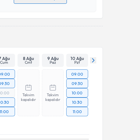
 verilerimin işlenmesine ilişkin
Aydınlatma Metni
'ni
 ve kişisel verilerimin belirtilen kapsamda
esini kabul ediyorum.
Takvim Talebini Gönder
7 Ağu
8 Ağu
9 Ağu
10 Ağu
Cum
Cmt
Paz
Pzt
09:00
09:00
09:30
09:30
10:00
10:00
Takvim
Takvim
kapalıdır
kapalıdır
10:30
10:30
11:00
11:00