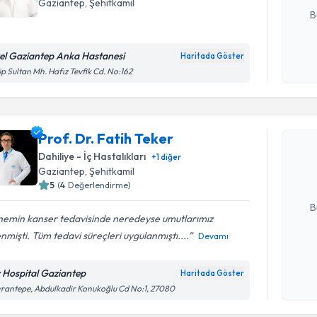
Gaziantep
, Şehitkamil
B
el Gaziantep Anka Hastanesi
Haritada Göster
Kişisel
p Sultan Mh. Hafız Tevfik Cd. No:162
okudum
Randevu T
işlenm
Prof. Dr. 
Prof. Dr. Fatih Teker
bu uzmandan
Dahiliye - İç Hastalıkları
+
1
diğer
posta ile bi
Gaziantep
, Şehitkamil
5
(
4
Değerlendirme)
E-posta Ad
B
emin kanser tedavisinde neredeyse umutlarımız
nmişti. Tüm tedavi süreçleri uygulanmıştı....
Devamı
Kişisel
okudum
v Hospital Gaziantep
Haritada Göster
işlenm
rantepe, Abdulkadir Konukoğlu Cd No:1, 27080
Randevu T