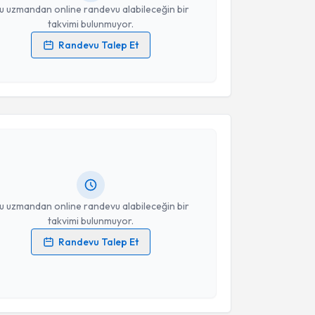
u uzmandan online randevu alabileceğin bir
takvimi bulunmuyor.
Randevu Talep Et
 verilerimin işlenmesine ilişkin
Aydınlatma Metni
'ni
 ve kişisel verilerimin belirtilen kapsamda
akvimi Talebi
esini kabul ediyorum.
Takvim Talebini Gönder
Zafer Tanrıverdi
için randevu takvimi talebi
Size bu uzmandan randevu almanız için bir takvim
ında e-posta ile bilgilendireceğiz.
resiniz
u uzmandan online randevu alabileceğin bir
takvimi bulunmuyor.
Randevu Talep Et
 verilerimin işlenmesine ilişkin
Aydınlatma Metni
'ni
 ve kişisel verilerimin belirtilen kapsamda
esini kabul ediyorum.