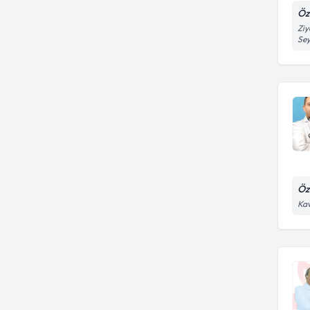
Öz
Ziy
Se
Öz
Kav