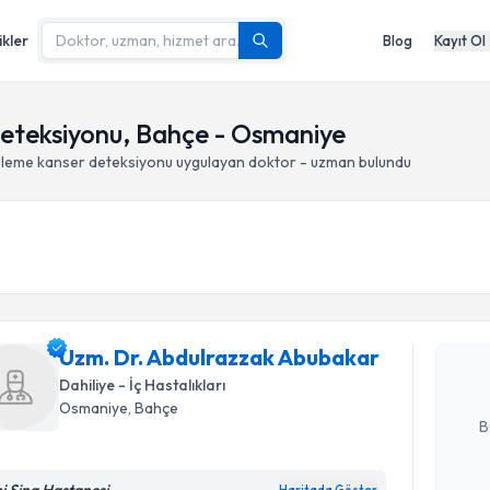
ikler
Blog
Kayıt Ol
eteksiyonu, Bahçe - Osmaniye
leme kanser deteksiyonu
uygulayan doktor - uzman bulundu
Randevu T
Uzm. Dr. 
oluşturun. 
Uzm. Dr. Abdulrazzak Abubakar
hazırlandığ
Dahiliye - İç Hastalıkları
E-posta Ad
Osmaniye
, Bahçe
B