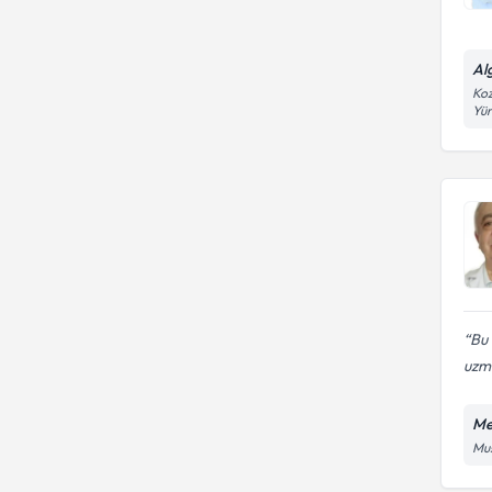
Al
Koz
Yü
Bu 
uzma
Me
Mus