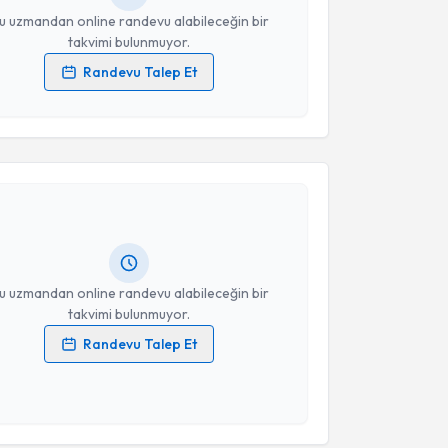
u uzmandan online randevu alabileceğin bir
takvimi bulunmuyor.
Randevu Talep Et
 verilerimin işlenmesine ilişkin
Aydınlatma Metni
'ni
 ve kişisel verilerimin belirtilen kapsamda
akvimi Talebi
esini kabul ediyorum.
Fatih Teker
için randevu takvimi talebi oluşturun. Size
Takvim Talebini Gönder
 randevu almanız için bir takvim hazırlandığında e-
lgilendireceğiz.
resiniz
u uzmandan online randevu alabileceğin bir
takvimi bulunmuyor.
Randevu Talep Et
 verilerimin işlenmesine ilişkin
Aydınlatma Metni
'ni
 ve kişisel verilerimin belirtilen kapsamda
esini kabul ediyorum.
akvimi Talebi