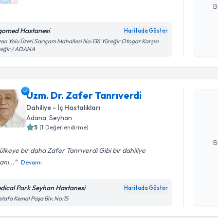
B
gomed Hastanesi
Haritada Göster
Kişisel
an Yolu Üzeri Sarıçam Mahallesi No:136 Yüreğir Otogar Karşısı
reğir / ADANA
okudum
Randevu T
işlenm
Uzm. Dr. 
Uzm. Dr. Zafer Tanrıverdi
oluşturun. 
Dahiliye - İç Hastalıkları
hazırlandığ
Adana
, Seyhan
5
(
1
Değerlendirme)
E-posta Ad
B
ülkeye bir daha Zafer Tanrıverdi Gibi bir dahiliye
nı...
Devamı
Kişisel
okudum
dical Park Seyhan Hastanesi
Haritada Göster
işlenm
tafa Kemal Paşa Blv. No:15