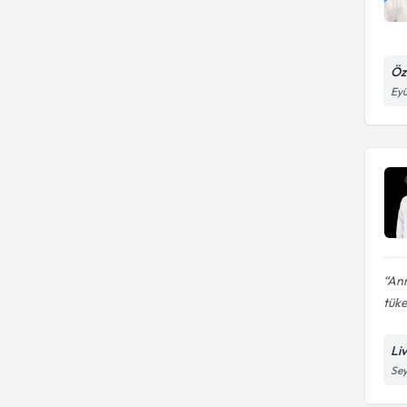
Öz
Eyü
Ann
tüke
Li
Sey