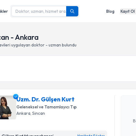
ikler
Blog
Kayıt Ol
can - Ankara
vileri
uygulayan doktor - uzman bulundu
Randevu T
Uzm. Dr. 
bu uzmandan
Uzm. Dr. Gülşen Kurt
posta ile bi
Geleneksel ve Tamamlayıcı Tıp
E-posta Ad
Ankara
, Sincan
B