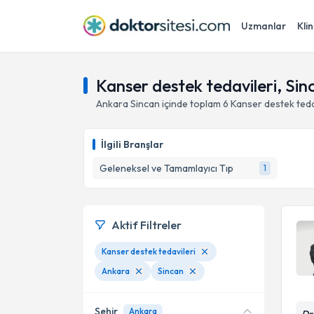
Uzmanlar
Klin
Kanser destek tedavileri, Sin
Ankara
Sincan
içinde toplam
6
Kanser destek teda
İlgili Branşlar
Geleneksel ve Tamamlayıcı Tıp
1
Aktif Filtreler
Kanser destek tedavileri
Ankara
Sincan
Şehir
Ankara