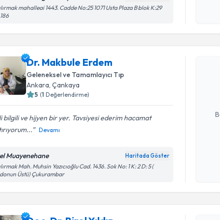
ılırmak mahalleai 1443. Cadde No:25 1071 Usta Plaza B blok K:29
.186
Randevu T
Dr. Makbule Erdem
Dr. Makbu
bu uzmandan
Geleneksel ve Tamamlayıcı Tıp
posta ile bi
Ankara
, Çankaya
5
(
1
Değerlendirme)
E-posta Ad
B
ili bilgili ve hijyen bir yer. Tavsiyesi ederim hacamat
ırıyorum...
Devamı
Kişisel
el Muayenehane
Haritada Göster
okudum
ılırmak Mah. Muhsin Yazıcıoğlu Cad. 1436. Sok No: 1 K: 2 D: 5 (
işlenm
donun Üstü) Çukurambar
Randevu T