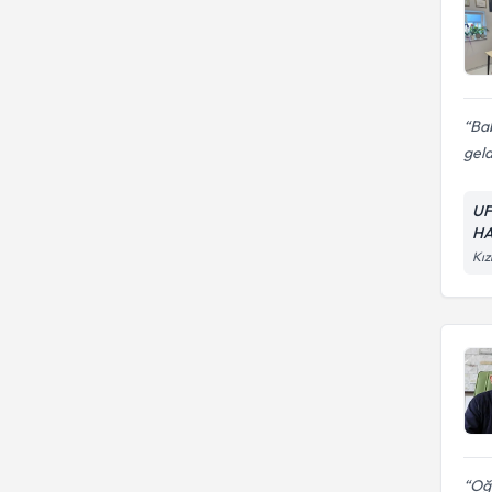
Bab
geld
UF
HA
Kız
Oğ