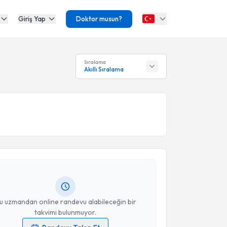
Giriş Yap
Doktor musun?
Sıralama
Akıllı Sıralama
akvimi Talebi
Gülşen Kurt
için randevu takvimi talebi oluşturun. Size
 randevu almanız için bir takvim hazırlandığında e-
lgilendireceğiz.
resiniz
u uzmandan online randevu alabileceğin bir
takvimi bulunmuyor.