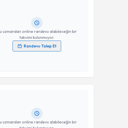
rol Yıldız
için randevu takvimi talebi oluşturun. Size
 randevu almanız için bir takvim hazırlandığında e-
lgilendireceğiz.
resiniz
u uzmandan online randevu alabileceğin bir
takvimi bulunmuyor.
Randevu Talep Et
 verilerimin işlenmesine ilişkin
Aydınlatma Metni
'ni
 ve kişisel verilerimin belirtilen kapsamda
esini kabul ediyorum.
akvimi Talebi
Takvim Talebini Gönder
yesi Ateş Şendil
için randevu takvimi talebi oluşturun.
andan randevu almanız için bir takvim
ında e-posta ile bilgilendireceğiz.
resiniz
u uzmandan online randevu alabileceğin bir
takvimi bulunmuyor.