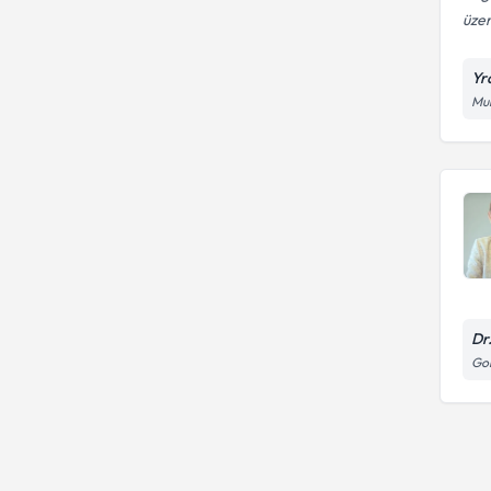
üzer
Yr
Muh
Dr
Gor