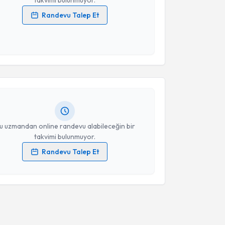
Randevu Talep Et
 verilerimin işlenmesine ilişkin
Aydınlatma Metni
'ni
 ve kişisel verilerimin belirtilen kapsamda
akvimi Talebi
esini kabul ediyorum.
 Özkan
için randevu takvimi talebi oluşturun. Size bu
Takvim Talebini Gönder
ndevu almanız için bir takvim hazırlandığında e-
lgilendireceğiz.
resiniz
u uzmandan online randevu alabileceğin bir
takvimi bulunmuyor.
Randevu Talep Et
 verilerimin işlenmesine ilişkin
Aydınlatma Metni
'ni
 ve kişisel verilerimin belirtilen kapsamda
esini kabul ediyorum.
Takvim Talebini Gönder