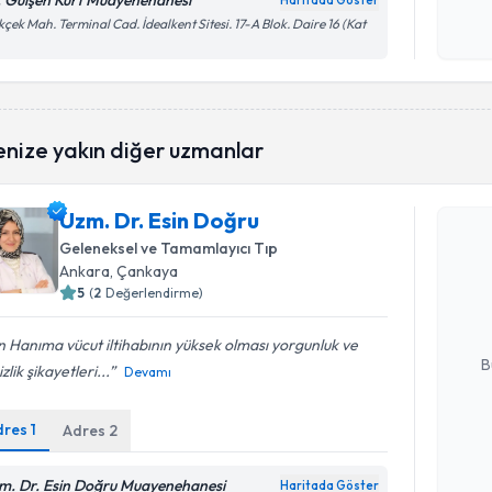
. Gülşen Kurt Muayenehanesi
Haritada Göster
Kişisel
çek Mah. Terminal Cad. İdealkent Sitesi. 17-A Blok. Daire 16 (Kat
okudum
işlenm
enize yakın diğer uzmanlar
Randevu T
Uzm. Dr. Esin Doğru
Uzm. Dr. 
Geleneksel ve Tamamlayıcı Tıp
bu uzmandan
Ankara
, Çankaya
posta ile bi
5
(
2
Değerlendirme)
E-posta Ad
n Hanıma vücut iltihabının yüksek olması yorgunluk ve
B
izlik şikayetleri...
Devamı
dres
1
Adres
2
Kişisel
okudum
m. Dr. Esin Doğru Muayenehanesi
Haritada Göster
işlenm