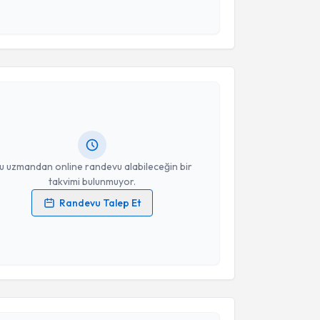
Takvim Talebini Gönder
akvimi Talebi
le Erdem
için randevu takvimi talebi oluşturun. Size
 randevu almanız için bir takvim hazırlandığında e-
lgilendireceğiz.
resiniz
u uzmandan online randevu alabileceğin bir
takvimi bulunmuyor.
Randevu Talep Et
 verilerimin işlenmesine ilişkin
Aydınlatma Metni
'ni
 ve kişisel verilerimin belirtilen kapsamda
esini kabul ediyorum.
akvimi Talebi
Takvim Talebini Gönder