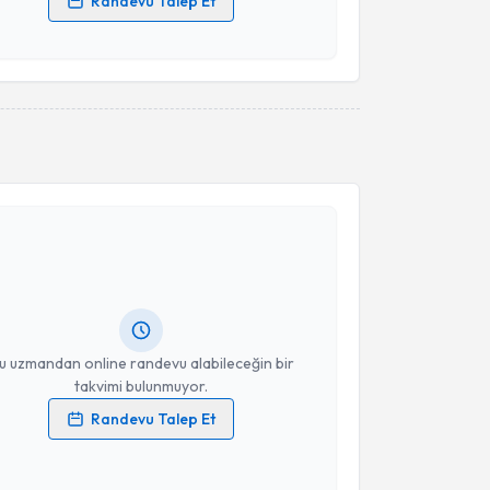
Randevu Talep Et
 verilerimin işlenmesine ilişkin
Aydınlatma Metni
'ni
 ve kişisel verilerimin belirtilen kapsamda
esini kabul ediyorum.
Takvim Talebini Gönder
akvimi Talebi
Esin Doğru
için randevu takvimi talebi oluşturun. Size
 randevu almanız için bir takvim hazırlandığında e-
lgilendireceğiz.
resiniz
u uzmandan online randevu alabileceğin bir
takvimi bulunmuyor.
Randevu Talep Et
 verilerimin işlenmesine ilişkin
Aydınlatma Metni
'ni
 ve kişisel verilerimin belirtilen kapsamda
esini kabul ediyorum.