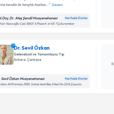
ine kendisi ile tanıştık,hastası...
Devamı
Kişisel
okudum
d.Doç.Dr. Ateş Şendil Muayenehanesi
Haritada Göster
Randevu T
işlenm
sin Yazıcıoğlu Cad. BAGİ' S Plaza K: 6 43/ 7 Çukurambar
Dr. Sevil
uzmandan ra
Dr. Sevil Özkan
posta ile bi
Geleneksel ve Tamamlayıcı Tıp
E-posta Ad
Ankara
, Çankaya
B
. Sevil Özkan Muayenehanesi
Haritada Göster
Kişisel
dion AVM arkası 2558. Sokak Azat Bey Sitesi No 22/A Çayyolu
okudum
işlenm