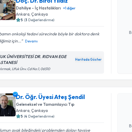
Doç. Dr. Birol Yıldız
Doç. Dr. Bi
bu uzmandan
Dahiliye - İç Hastalıkları
+
1
diğer
posta ile bi
Ankara
, Çankaya
5
(
3
Değerlendirme)
E-posta Ad
B
amın onkoloji tedavi sürecinde böyle bir doktora denk
iğimiz için...
Devamı
Kişisel
UK ÜNİVERSİTESİ DR. RIDVAN EGE
okudum
Haritada Göster
STANESİ
işlenm
ılırmak, Ufuk Ünv. Cd No:1, 06510
Randevu T
Dr. Öğr. Ü
Dr. Öğr. Üyesi Ateş Şendil
Size bu uzm
Geleneksel ve Tamamlayıcı Tıp
hazırlandığ
Ankara
, Çankaya
5
(
4
Değerlendirme)
E-posta Ad
B
lumun ayak bileğindeki problemden dolayı tavsiye