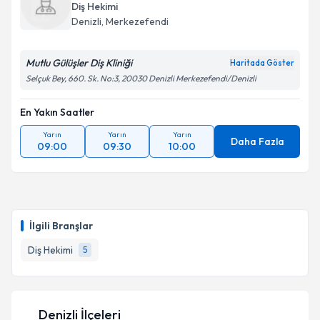
Diş Hekimi
Denizli
, Merkezefendi
Mutlu Gülüşler Diş Kliniği
Haritada Göster
Selçuk Bey, 660. Sk. No:3, 20030 Denizli Merkezefendi/Denizli
En Yakın Saatler
Yarın
Yarın
Yarın
Daha Fazla
09:00
09:30
10:00
İlgili Branşlar
Diş Hekimi
5
Denizli İlçeleri