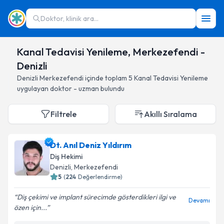
Doktor, klinik ara...
Kanal Tedavisi Yenileme, Merkezefendi -
Denizli
Denizli
Merkezefendi
içinde toplam
5
Kanal Tedavisi Yenileme
uygulayan doktor - uzman bulundu
Filtrele
Akıllı Sıralama
Dt. Anıl Deniz Yıldırım
Diş Hekimi
Denizli
, Merkezefendi
5
(
224
Değerlendirme)
Diş çekimi ve implant sürecimde gösterdikleri ilgi ve
Devamı
özen için...