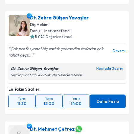
Dt. Zehra Gülşen Yavaşlar
Diş Hekimi
Denizli
, Merkezefendi
5
(
124
Değerlendirme)
Çok profesyonel hiç zorluk çekmedim tedavim çok
Devamı
rahat geçti...
Dt. Zehra Gülşen Yavaşlar
Haritada Göster
Sırakapılar Mah. 492 Sok. No:5 Merkezefendi
En Yakın Saatler
Yarın
Yarın
Yarın
Daha Fazla
11:30
12:00
14:00
Dt. Mehmet Çetrez