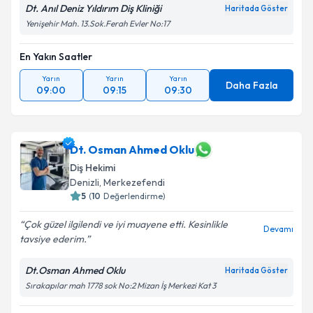
Dt. Anıl Deniz Yıldırım Diş Kliniği
Haritada Göster
Yenişehir Mah. 13.Sok.Ferah Evler No:17
En Yakın Saatler
Yarın
Yarın
Yarın
Daha Fazla
09:00
09:15
09:30
Dt. Osman Ahmed Oklu
Diş Hekimi
Denizli
, Merkezefendi
5
(
10
Değerlendirme)
Çok güzel ilgilendi ve iyi muayene etti. Kesinlikle
Devamı
tavsiye ederim.
Dt.Osman Ahmed Oklu
Haritada Göster
Sırakapılar mah 1778 sok No:2 Mizan İş Merkezi Kat 3