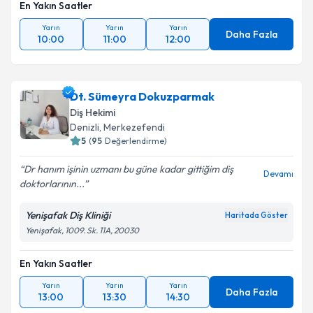
En Yakın Saatler
Yarın
Yarın
Yarın
Daha Fazla
10:00
11:00
12:00
Dt. Sümeyra Dokuzparmak
Diş Hekimi
Denizli
, Merkezefendi
5
(
95
Değerlendirme)
Dr hanım işinin uzmanı bu güne kadar gittiğim diş
Devamı
doktorlarının...
Yenişafak Diş Kliniği
Haritada Göster
Yenişafak, 1009. Sk. 11A, 20030
En Yakın Saatler
Yarın
Yarın
Yarın
Daha Fazla
13:00
13:30
14:30