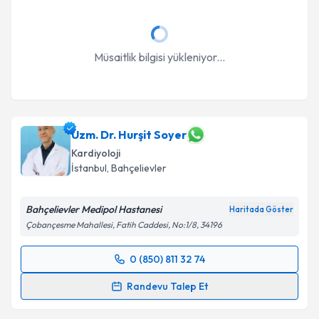
Müsaitlik bilgisi yükleniyor...
Uzm. Dr. Hurşit Soyer
Kardiyoloji
İstanbul
, Bahçelievler
Bahçelievler Medipol Hastanesi
Haritada Göster
Çobançesme Mahallesi, Fatih Caddesi, No:1/8, 34196
0 (850) 811 32 74
Randevu Takvimi Talebi
Randevu Talep Et
Uzm. Dr. Hurşit Soyer
için randevu takvimi talebi