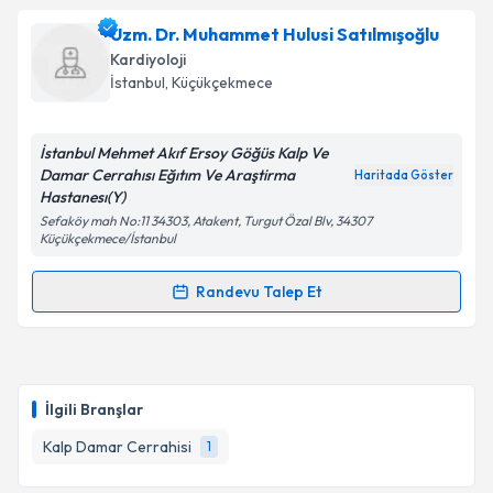
Takvim Talebini Gönder
Dr. Çetin Sarıkamış
için randevu takvimi talebi
Uzm. Dr. Muhammet Hulusi Satılmışoğlu
oluşturun. Size bu uzmandan randevu almanız için bir
Kardiyoloji
takvim hazırlandığında e-posta ile bilgilendireceğiz.
İstanbul
, Küçükçekmece
E-posta Adresiniz
İstanbul Mehmet Akıf Ersoy Göğüs Kalp Ve
Damar Cerrahısı Eğıtım Ve Araştirma
Haritada Göster
Hastanesı(Y)
Sefaköy mah No:11 34303, Atakent, Turgut Özal Blv, 34307
Kişisel verilerimin işlenmesine ilişkin
Aydınlatma
Küçükçekmece/İstanbul
Metni
'ni okudum ve kişisel verilerimin belirtilen
kapsamda işlenmesini kabul ediyorum.
Randevu Talep Et
Randevu Takvimi Talebi
Takvim Talebini Gönder
Uzm. Dr. Muhammet Hulusi Satılmışoğlu
için
randevu takvimi talebi oluşturun. Size bu uzmandan
İlgili Branşlar
randevu almanız için bir takvim hazırlandığında e-
posta ile bilgilendireceğiz.
Kalp Damar Cerrahisi
1
E-posta Adresiniz