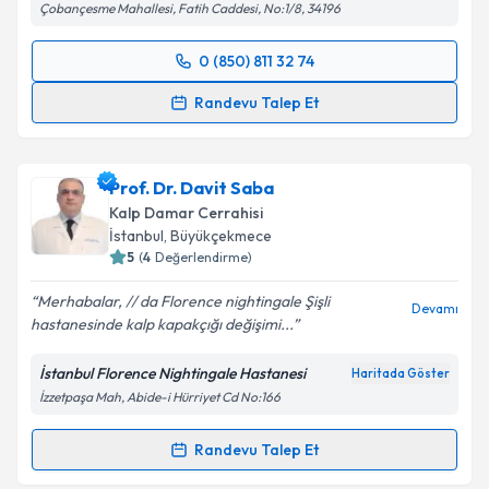
Çobançesme Mahallesi, Fatih Caddesi, No:1/8, 34196
Kişisel verilerimin işlenmesine ilişkin
Aydınlatma
0 (850) 811 32 74
Metni
'ni okudum ve kişisel verilerimin belirtilen
Randevu Takvimi Talebi
kapsamda işlenmesini kabul ediyorum.
Randevu Talep Et
Uzm. Dr. İlker Duman
için randevu takvimi talebi
Takvim Talebini Gönder
oluşturun. Size bu uzmandan randevu almanız için bir
Prof. Dr. Davit Saba
takvim hazırlandığında e-posta ile bilgilendireceğiz.
Kalp Damar Cerrahisi
E-posta Adresiniz
İstanbul
, Büyükçekmece
5
(
4
Değerlendirme)
Merhabalar, // da Florence nightingale Şişli
Devamı
hastanesinde kalp kapakçığı değişimi...
Kişisel verilerimin işlenmesine ilişkin
Aydınlatma
Metni
'ni okudum ve kişisel verilerimin belirtilen
İstanbul Florence Nightingale Hastanesi
Haritada Göster
kapsamda işlenmesini kabul ediyorum.
İzzetpaşa Mah, Abide-i Hürriyet Cd No:166
Takvim Talebini Gönder
Randevu Talep Et
Randevu Takvimi Talebi