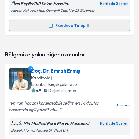
Özel Beylikdüzü Kolan Hospital
Haritada Göster
Adnan Kahveci Mah. Osmanli Cad. No: 23 Gürpınar
Randevu Talep Et
Randevu Takvimi Talebi
Prof. Dr. Özer Selimoğlu
için randevu takvimi talebi
Bölgenize yakın diğer uzmanlar
oluşturun. Size bu uzmandan randevu almanız için bir
takvim hazırlandığında e-posta ile bilgilendireceğiz.
Doç. Dr. Emrah Ermiş
E-posta Adresiniz
Kardiyoloji
İstanbul
, Küçükçekmece
4.9
(
15
Değerlendirme)
emrah hocam karşılaşabileceğim en iyi doktor
Kişisel verilerimin işlenmesine ilişkin
Aydınlatma
Devamı
hastasıyla ilgili pozitif abi...
Metni
'ni okudum ve kişisel verilerimin belirtilen
kapsamda işlenmesini kabul ediyorum.
İ.A.Ü. VM Medical Park Florya Hastanesi
Haritada Göster
Beşyol, Florya, Akasya Sk. No:4 D:1
Takvim Talebini Gönder