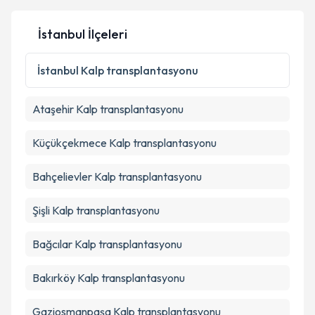
İstanbul İlçeleri
Kişisel verilerimin işlenmesine ilişkin
Aydınlatma
İstanbul
Kalp transplantasyonu
Metni
'ni okudum ve kişisel verilerimin belirtilen
kapsamda işlenmesini kabul ediyorum.
Ataşehir
Kalp transplantasyonu
Takvim Talebini Gönder
Küçükçekmece
Kalp transplantasyonu
Bahçelievler
Kalp transplantasyonu
Şişli
Kalp transplantasyonu
Bağcılar
Kalp transplantasyonu
Bakırköy
Kalp transplantasyonu
Gaziosmanpaşa
Kalp transplantasyonu