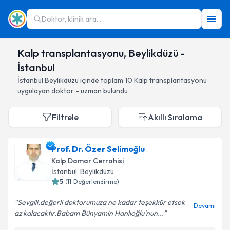
Doktor, klinik ara...
Kalp transplantasyonu, Beylikdüzü -
İstanbul
İstanbul
Beylikdüzü
içinde toplam
10
Kalp transplantasyonu
uygulayan doktor - uzman bulundu
Filtrele
Akıllı Sıralama
Prof. Dr. Özer Selimoğlu
Kalp Damar Cerrahisi
İstanbul
, Beylikdüzü
5
(
11
Değerlendirme)
Sevgili,değerli doktorumuza ne kadar teşekkür etsek
Devamı
az kalacaktır.Babam Bünyamin Hanlıoğlu'nun...