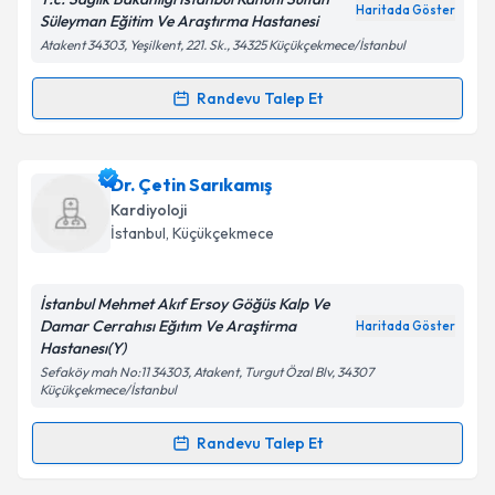
Haritada Göster
Süleyman Eğitim Ve Araştırma Hastanesi
Atakent 34303, Yeşilkent, 221. Sk., 34325 Küçükçekmece/İstanbul
Kişisel verilerimin işlenmesine ilişkin
Aydınlatma
Randevu Talep Et
Randevu Takvimi Talebi
Metni
'ni okudum ve kişisel verilerimin belirtilen
kapsamda işlenmesini kabul ediyorum.
Dr. Hicaz Zencirkıran Ağuş
için randevu takvimi
Dr. Çetin Sarıkamış
talebi oluşturun. Size bu uzmandan randevu almanız
Takvim Talebini Gönder
Kardiyoloji
için bir takvim hazırlandığında e-posta ile
İstanbul
, Küçükçekmece
bilgilendireceğiz.
E-posta Adresiniz
İstanbul Mehmet Akıf Ersoy Göğüs Kalp Ve
Damar Cerrahısı Eğıtım Ve Araştirma
Haritada Göster
Hastanesı(Y)
Sefaköy mah No:11 34303, Atakent, Turgut Özal Blv, 34307
Küçükçekmece/İstanbul
Kişisel verilerimin işlenmesine ilişkin
Aydınlatma
Metni
'ni okudum ve kişisel verilerimin belirtilen
Randevu Talep Et
kapsamda işlenmesini kabul ediyorum.
Randevu Takvimi Talebi