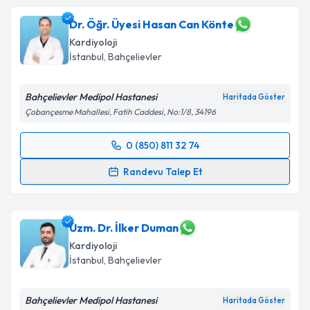
oluşturun. Size bu uzmandan randevu almanız için bir
takvim hazırlandığında e-posta ile bilgilendireceğiz.
Dr. Öğr. Üyesi Hasan Can Könte
Kardiyoloji
E-posta Adresiniz
İstanbul
, Bahçelievler
Bahçelievler Medipol Hastanesi
Haritada Göster
Çobançesme Mahallesi, Fatih Caddesi, No:1/8, 34196
Kişisel verilerimin işlenmesine ilişkin
Aydınlatma
Metni
'ni okudum ve kişisel verilerimin belirtilen
0 (850) 811 32 74
kapsamda işlenmesini kabul ediyorum.
Randevu Takvimi Talebi
Randevu Talep Et
Takvim Talebini Gönder
Dr. Öğr. Üyesi Hasan Can Könte
için randevu
takvimi talebi oluşturun. Size bu uzmandan randevu
almanız için bir takvim hazırlandığında e-posta ile
Uzm. Dr. İlker Duman
bilgilendireceğiz.
Kardiyoloji
İstanbul
, Bahçelievler
E-posta Adresiniz
Bahçelievler Medipol Hastanesi
Haritada Göster