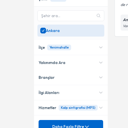
de r
An
Var
Ankara
İlçe
Yenimahalle
Yakınımda Ara
Branşlar
Konumuma yakın uzmanları
Yenimahalle
göster
İlgi Alanları
Hizmetler
Kalp sintigrafisi (MPS)
Nükleer Tıp
Mezuniyet
Ga68 DOTATATE PET-BT
Daha Fazla Filtre