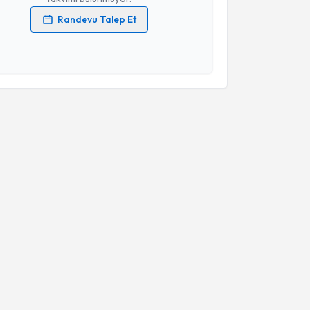
Randevu Talep Et
 verilerimin işlenmesine ilişkin
Aydınlatma Metni
'ni
 ve kişisel verilerimin belirtilen kapsamda
esini kabul ediyorum.
Takvim Talebini Gönder