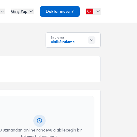
Giriş Yap
Doktor musun?
Sıralama
Akıllı Sıralama
akvimi Talebi
i Aktolun
için randevu takvimi talebi oluşturun. Size
 randevu almanız için bir takvim hazırlandığında e-
lgilendireceğiz.
resiniz
u uzmandan online randevu alabileceğin bir
takvimi bulunmuyor.