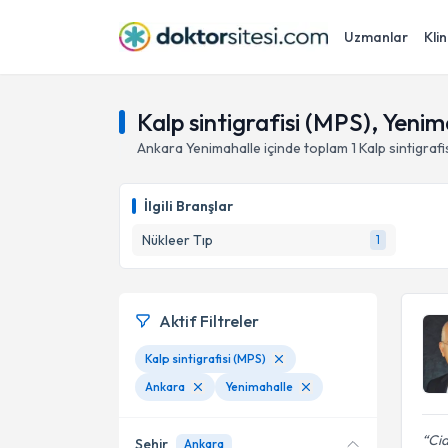
Uzmanlar
Klin
Kalp sintigrafisi (MPS), Yeni
Ankara
Yenimahalle
içinde toplam
1
Kalp sintigrafi
İlgili Branşlar
Nükleer Tıp
1
Aktif Filtreler
Kalp sintigrafisi (MPS)
Ankara
Yenimahalle
Cid
Şehir
Ankara