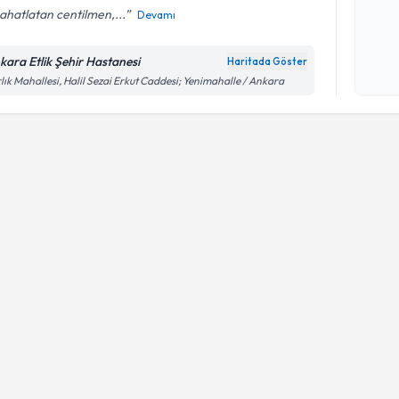
ahatlatan centilmen,...
Devamı
Kişisel
okudum
kara Etlik Şehir Hastanesi
Haritada Göster
işlenm
lık Mahallesi, Halil Sezai Erkut Caddesi; Yenimahalle / Ankara