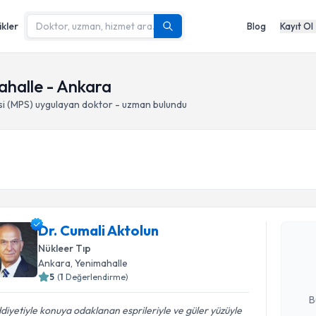
ikler
Blog
Kayıt Ol
mahalle - Ankara
si (MPS)
uygulayan doktor - uzman bulundu
Randevu T
Dr. Cumal
Dr. Cumali Aktolun
bu uzmandan
Nükleer Tıp
posta ile bi
Ankara
, Yenimahalle
5
(
1
Değerlendirme)
E-posta Ad
B
diyetiyle konuya odaklanan esprileriyle ve güler yüzüyle