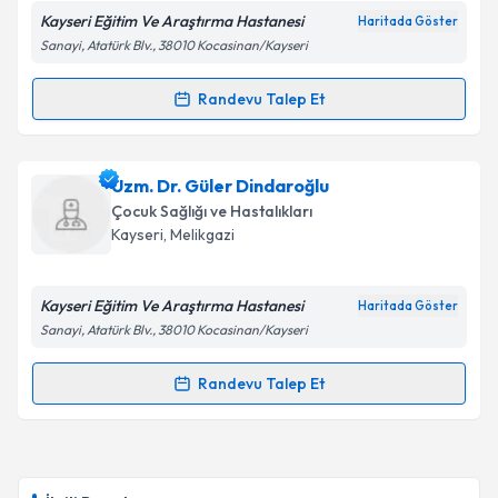
Kayseri Eğitim Ve Araştırma Hastanesi
Haritada Göster
Sanayi, Atatürk Blv., 38010 Kocasinan/Kayseri
Kişisel verilerimin işlenmesine ilişkin
Aydınlatma
Randevu Talep Et
Randevu Takvimi Talebi
Metni
'ni okudum ve kişisel verilerimin belirtilen
kapsamda işlenmesini kabul ediyorum.
Uzm. Dr. Cem Turanoğlu
için randevu takvimi talebi
Uzm. Dr. Güler Dindaroğlu
oluşturun. Size bu uzmandan randevu almanız için bir
Takvim Talebini Gönder
Çocuk Sağlığı ve Hastalıkları
takvim hazırlandığında e-posta ile bilgilendireceğiz.
Kayseri
, Melikgazi
E-posta Adresiniz
Kayseri Eğitim Ve Araştırma Hastanesi
Haritada Göster
Sanayi, Atatürk Blv., 38010 Kocasinan/Kayseri
Kişisel verilerimin işlenmesine ilişkin
Aydınlatma
Randevu Talep Et
Randevu Takvimi Talebi
Metni
'ni okudum ve kişisel verilerimin belirtilen
kapsamda işlenmesini kabul ediyorum.
Uzm. Dr. Güler Dindaroğlu
için randevu takvimi
talebi oluşturun. Size bu uzmandan randevu almanız
Takvim Talebini Gönder