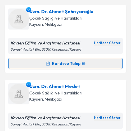
kapsamda işlenmesini kabul ediyorum.
Uzm. Dr. Soner Demirel
için randevu takvimi talebi
Uzm. Dr. Ahmet Şehriyaroğlu
oluşturun. Size bu uzmandan randevu almanız için bir
Takvim Talebini Gönder
Çocuk Sağlığı ve Hastalıkları
takvim hazırlandığında e-posta ile bilgilendireceğiz.
Kayseri
, Melikgazi
E-posta Adresiniz
Kayseri Eğitim Ve Araştırma Hastanesi
Haritada Göster
Sanayi, Atatürk Blv., 38010 Kocasinan/Kayseri
Kişisel verilerimin işlenmesine ilişkin
Aydınlatma
Randevu Talep Et
Randevu Takvimi Talebi
Metni
'ni okudum ve kişisel verilerimin belirtilen
kapsamda işlenmesini kabul ediyorum.
Uzm. Dr. Ahmet Şehriyaroğlu
için randevu takvimi
Uzm. Dr. Ahmet Medet
talebi oluşturun. Size bu uzmandan randevu almanız
Takvim Talebini Gönder
Çocuk Sağlığı ve Hastalıkları
için bir takvim hazırlandığında e-posta ile
Kayseri
, Melikgazi
bilgilendireceğiz.
E-posta Adresiniz
Kayseri Eğitim Ve Araştırma Hastanesi
Haritada Göster
Sanayi, Atatürk Blv., 38010 Kocasinan/Kayseri