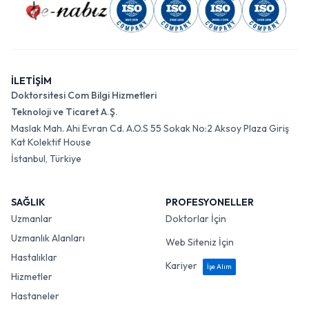
İLETİŞİM
Doktorsitesi Com Bilgi Hizmetleri
Teknoloji ve Ticaret A.Ş.
Maslak Mah. Ahi Evran Cd. A.O.S 55 Sokak No:2 Aksoy Plaza Giriş
Kat Kolektif House
İstanbul, Türkiye
SAĞLIK
PROFESYONELLER
Uzmanlar
Doktorlar İçin
Uzmanlık Alanları
Web Siteniz İçin
Hastalıklar
Kariyer
İşe Alım
Hizmetler
Hastaneler