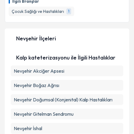
İlgili Branşlar
için bir takvim hazırlandığında e-posta ile
bilgilendireceğiz.
Çocuk Sağlığı ve Hastalıkları
1
E-posta Adresiniz
Nevşehir İlçeleri
Kişisel verilerimin işlenmesine ilişkin
Aydınlatma
Kalp kateterizasyonu ile İlgili Hastalıklar
Metni
'ni okudum ve kişisel verilerimin belirtilen
kapsamda işlenmesini kabul ediyorum.
Nevşehir Akciğer Apsesi
Takvim Talebini Gönder
Nevşehir Boğaz Ağrısı
Nevşehir Doğumsal (Konjenital) Kalp Hastalıkları
Nevşehir Gitelman Sendromu
Nevşehir İshal