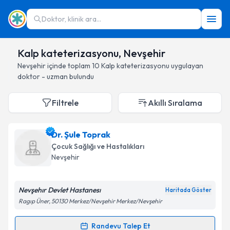
Doktor, klinik ara...
Kalp kateterizasyonu, Nevşehir
Nevşehir
içinde toplam
10
Kalp kateterizasyonu
uygulayan
doktor - uzman bulundu
Filtrele
Akıllı Sıralama
Dr. Şule Toprak
Çocuk Sağlığı ve Hastalıkları
Nevşehir
Nevşehır Devlet Hastanesı
Haritada Göster
Ragıp Üner, 50130 Merkez/Nevşehir Merkez/Nevşehir
Randevu Talep Et