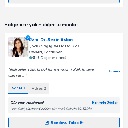
Randevu Takvimi Talebi
Dr. Şule Toprak
için randevu takvimi talebi oluşturun.
Bölgenize yakın diğer uzmanlar
Size bu uzmandan randevu almanız için bir takvim
hazırlandığında e-posta ile bilgilendireceğiz.
Uzm. Dr. Sezin Aslan
E-posta Adresiniz
Çocuk Sağlığı ve Hastalıkları
Kayseri
, Kocasinan
5
(
8
Değerlendirme)
İlgili güler yüzlü bi doktor memnun kaldık tavsiye
Kişisel verilerimin işlenmesine ilişkin
Aydınlatma
Devamı
üzerine ...
Metni
'ni okudum ve kişisel verilerimin belirtilen
kapsamda işlenmesini kabul ediyorum.
Adres
1
Adres
2
Takvim Talebini Gönder
Dünyam Hastanesi
Haritada Göster
Hacı Saki, Hastane Caddesi Kenarcık Sok No:10, 38010
Randevu Talep Et
Randevu Takvimi Talebi