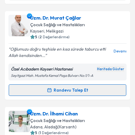
Uzm. Dr. Sezin Aslan
için randevu takvimi talebi
Uzm. Dr. Murat Çağlar
oluşturun. Size bu uzmandan randevu almanız için bir
Çocuk Sağlığı ve Hastalıkları
takvim hazırlandığında e-posta ile bilgilendireceğiz.
Kayseri
, Melikgazi
5
(
2
Değerlendirme)
E-posta Adresiniz
Oğlumuzu doğru teşhisle en kısa sürede taburcu etti
Devamı
Allah kendisinden...
Özel Acıbadem Kayseri Hastanesi
Haritada Göster
Kişisel verilerimin işlenmesine ilişkin
Aydınlatma
Seyitgazi Mah. Mustafa Kemal Paşa Bulvarı No:1/1-A
Metni
'ni okudum ve kişisel verilerimin belirtilen
kapsamda işlenmesini kabul ediyorum.
Randevu Talep Et
Randevu Takvimi Talebi
Takvim Talebini Gönder
Uzm. Dr. Murat Çağlar
için randevu takvimi talebi
Uzm. Dr. İlhami Cihan
oluşturun. Size bu uzmandan randevu almanız için bir
Çocuk Sağlığı ve Hastalıkları
takvim hazırlandığında e-posta ile bilgilendireceğiz.
Adana
, Aladağ(Karsantı)
5
(
1
Değerlendirme)