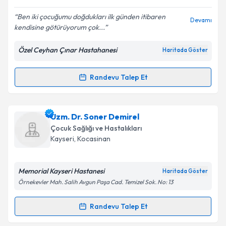
E-posta Adresiniz
Ben iki çocuğumu doğdukları ilk günden itibaren
Devamı
kendisine götürüyorum çok...
Özel Ceyhan Çınar Hastahanesi
Haritada Göster
Kişisel verilerimin işlenmesine ilişkin
Aydınlatma
Metni
'ni okudum ve kişisel verilerimin belirtilen
kapsamda işlenmesini kabul ediyorum.
Randevu Talep Et
Randevu Takvimi Talebi
Takvim Talebini Gönder
Uzm. Dr. İlhami Cihan
için randevu takvimi talebi
Uzm. Dr. Soner Demirel
oluşturun. Size bu uzmandan randevu almanız için bir
Çocuk Sağlığı ve Hastalıkları
takvim hazırlandığında e-posta ile bilgilendireceğiz.
Kayseri
, Kocasinan
E-posta Adresiniz
Memorial Kayseri Hastanesi
Haritada Göster
Örnekevler Mah. Salih Avgun Paşa Cad. Temizel Sok. No: 13
Kişisel verilerimin işlenmesine ilişkin
Aydınlatma
Randevu Talep Et
Randevu Takvimi Talebi
Metni
'ni okudum ve kişisel verilerimin belirtilen