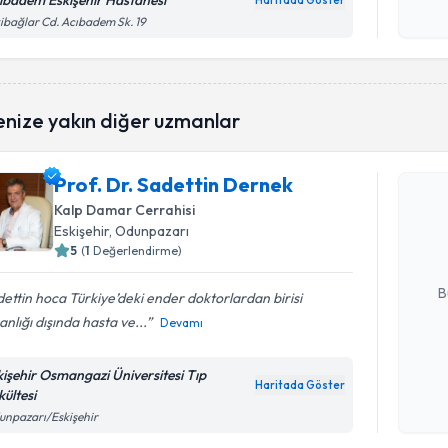
ıbadem Eskişehir Hastanesi
Haritada Göster
Kişisel
ibağlar Cd. Acıbadem Sk. 19
okudum
işlenm
enize yakın diğer uzmanlar
Randevu T
Prof. Dr. Sadettin Dernek
Prof. Dr.
oluşturun. 
Kalp Damar Cerrahisi
hazırlandığ
Eskişehir
, Odunpazarı
5
(
1
Değerlendirme)
E-posta Ad
B
ettin hoca Türkiye’deki ender doktorlardan birisi
nlığı dışında hasta ve...
Devamı
Kişisel
kişehir Osmangazi Üniversitesi Tıp
okudum
Haritada Göster
kültesi
Randevu T
işlenm
npazarı/Eskişehir