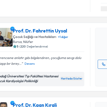
Randevu T
Prof. Dr. 
Prof. Dr. Fahrettin Uysal
Size bu uzm
Çocuk Sağlığı ve Hastalıkları
+
1
diğer
hazırlandığ
Bursa
, Nilüfer
5
(
220
Değerlendirme)
E-posta Ad
encısıne anlatır gıbı bılgılendıren, çocuğuma sevgı dolu
aşıp bır bırey...
Devamı
Kişisel
udağ Üniversitesi Tıp Fakültesi Hastanesi
okudum
Haritada Göster
uk Kardiyolojisi Polikinliği
işlenm
Randevu T
Prof. Dr. Kaan Kırali