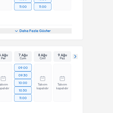
11:00
11:00
Daha Fazla Göster
6 Ağu
7 Ağu
8 Ağu
9 Ağu
Per
Cum
Cmt
Paz
09:00
09:30
10:00
Takvim
Takvim
Takvim
palıdır
kapalıdır
kapalıdır
10:30
11:00