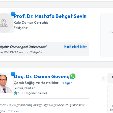
Prof. Dr.
oluşturun. 
Prof. Dr. Mustafa Behçet Sevin
hazırlandığ
Kalp Damar Cerrahisi
E-posta Ad
Eskişehir
B
kişehir Osmangazi Üniversitesi
Haritada Göster
Kişisel
e, 26030 Odunpazarı/Eskişehir
okudum
işlenm
Doç. Dr. Osman Güvenç
Çocuk Sağlığı ve Hastalıkları
+
1
diğer
Bursa
, Nilüfer
5
(
8
Değerlendirme)
an Bey'e göstermiş olduğu ilgi ve güleryüzlü yaklaşımı
ka
 çok...
Devamı