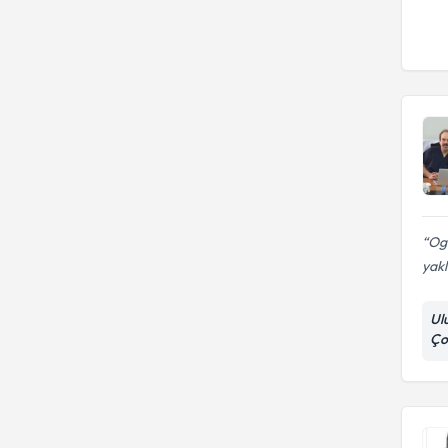
Ogr
yakl
Ul
Çoc