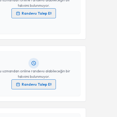
takvimi bulunmuyor.
Randevu Talep Et
 verilerimin işlenmesine ilişkin
Aydınlatma Metni
'ni
 ve kişisel verilerimin belirtilen kapsamda
akvimi Talebi
esini kabul ediyorum.
Gürkan Altun
için randevu takvimi talebi oluşturun.
Takvim Talebini Gönder
andan randevu almanız için bir takvim
ında e-posta ile bilgilendireceğiz.
resiniz
u uzmandan online randevu alabileceğin bir
takvimi bulunmuyor.
Randevu Talep Et
 verilerimin işlenmesine ilişkin
Aydınlatma Metni
'ni
 ve kişisel verilerimin belirtilen kapsamda
akvimi Talebi
esini kabul ediyorum.
yhan Müdüroğlu
için randevu takvimi talebi oluşturun.
Takvim Talebini Gönder