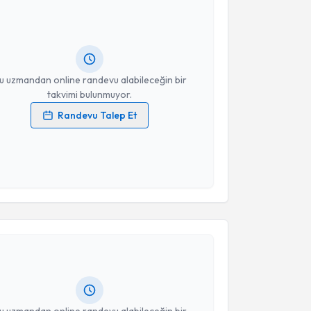
Kaan Kırali
için randevu takvimi talebi oluşturun. Size
 randevu almanız için bir takvim hazırlandığında e-
lgilendireceğiz.
resiniz
u uzmandan online randevu alabileceğin bir
takvimi bulunmuyor.
Randevu Talep Et
 verilerimin işlenmesine ilişkin
Aydınlatma Metni
'ni
 ve kişisel verilerimin belirtilen kapsamda
esini kabul ediyorum.
akvimi Talebi
Takvim Talebini Gönder
Ercan Eren
için randevu takvimi talebi oluşturun. Size
 randevu almanız için bir takvim hazırlandığında e-
lgilendireceğiz.
resiniz
u uzmandan online randevu alabileceğin bir