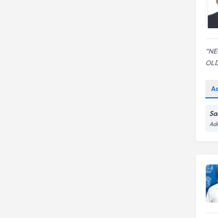
NE
OLD
A
Sa
Adn