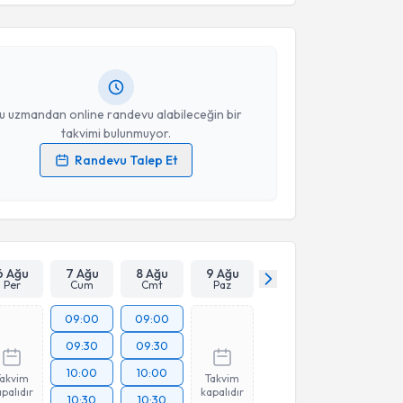
Takvim Talebini Gönder
 Mustafa Behçet Sevin
için randevu takvimi talebi
Size bu uzmandan randevu almanız için bir takvim
ında e-posta ile bilgilendireceğiz.
resiniz
u uzmandan online randevu alabileceğin bir
takvimi bulunmuyor.
Randevu Talep Et
 verilerimin işlenmesine ilişkin
Aydınlatma Metni
'ni
 ve kişisel verilerimin belirtilen kapsamda
esini kabul ediyorum.
Takvim Talebini Gönder
6 Ağu
7 Ağu
8 Ağu
9 Ağu
Per
Cum
Cmt
Paz
09:00
09:00
09:30
09:30
10:00
10:00
Takvim
Takvim
palıdır
kapalıdır
10:30
10:30