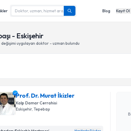
ikler
Blog
Kayıt Ol
aşı - Eskişehir
 değişimi
uygulayan doktor - uzman bulundu
Randevu T
Prof. Dr. 
Size bu uzm
Prof. Dr. Murat İkizler
hazırlandığ
Kalp Damar Cerrahisi
E-posta Ad
Eskişehir
, Tepebaşı
B