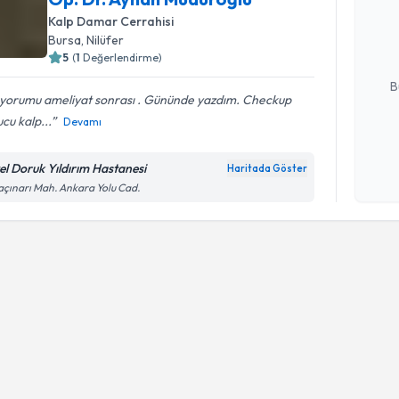
Size bu uzm
Kalp Damar Cerrahisi
hazırlandığ
Bursa
, Nilüfer
5
(
1
Değerlendirme)
E-posta Ad
B
 yorumu ameliyat sonrası . Gününde yazdım. Checkup
cu kalp...
Devamı
Kişisel
okudum
el Doruk Yıldırım Hastanesi
Haritada Göster
işlenm
çınarı Mah. Ankara Yolu Cad.