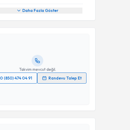
Daha Fazla Göster
akvimi Talebi
Fahrettin Uysal
için randevu takvimi talebi oluşturun.
andan randevu almanız için bir takvim
ında e-posta ile bilgilendireceğiz.
resiniz
Takvim mevcut değil.
0 (850) 474 04 91
Randevu Talep Et
 verilerimin işlenmesine ilişkin
Aydınlatma Metni
'ni
 ve kişisel verilerimin belirtilen kapsamda
esini kabul ediyorum.
akvimi Talebi
Takvim Talebini Gönder