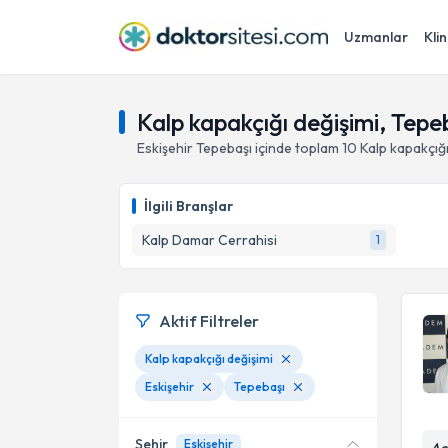
Uzmanlar
Klin
Kalp kapakçığı değişimi, Tepeb
Eskişehir
Tepebaşı
içinde toplam
10
Kalp kapakçığı
İlgili Branşlar
Kalp Damar Cerrahisi
1
Aktif Filtreler
Kalp kapakçığı değişimi
Eskişehir
Tepebaşı
Şehir
Eskişehir