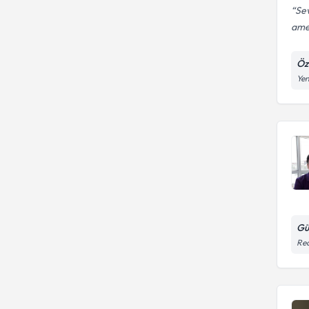
Se
amel
Öz
Yen
Gü
Rea