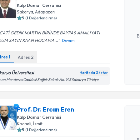
Prof. Dr. 
Kalp Damar Cerrahisi
bu uzmandan
Sakarya
, Adapazarı
posta ile bi
5
(
1
Değerlendirme)
E-posta Ad
CATİ GEDİK MARTIN BİRİNDE BAYPAS AMALIYATI
B
UM SAYIN KAAN HOCAMA...
Devamı
dres
1
Adres
2
Kişisel
okudum
işlenm
karya Üniversitesi
Haritada Göster
an Menderes Caddesi Sağlık Sokak No: 195 Sakarya Türkiye
Randevu T
Prof. Dr. 
Prof. Dr. Ercan Eren
bu uzmandan
Kalp Damar Cerrahisi
posta ile bi
Kocaeli
, İzmit
5
(
1
Değerlendirme)
E-posta Ad
B