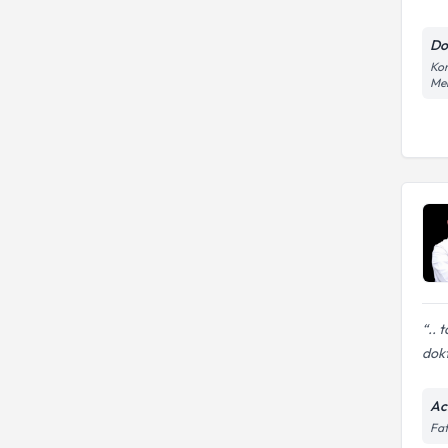
Do
Kon
Mer
.. 
dok
Ac
Fat