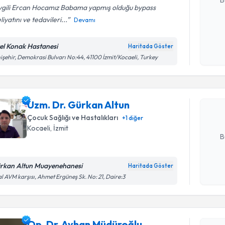
vgili Ercan Hocamız Babama yapmış olduğu bypass
iyatını ve tedavileri...
Devamı
Kişisel
okudum
el Konak Hastanesi
Haritada Göster
Randevu T
işlenm
işehir, Demokrasi Bulvarı No:44, 41100 İzmit/Kocaeli, Turkey
Uzm. Dr. 
Size bu uzm
Uzm. Dr. Gürkan Altun
hazırlandığ
Çocuk Sağlığı ve Hastalıkları
+
1
diğer
E-posta Ad
Kocaeli
, İzmit
B
rkan Altun Muayenehanesi
Haritada Göster
Kişisel
l AVM karşısı, Ahmet Ergüneş Sk. No: 21, Daire:3
okudum
Randevu T
işlenm
Op. Dr. A
Op. Dr. Ayhan Müdüroğlu