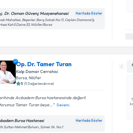
ç. Dr. Osman Güvenç Muayenehanesi
Haritada Göster
ak Mahallesi, Beşevler, Barış Sokak No:11, Ceylan Diamond İş
kezi Kat:5 Daire:33, Nilüfer/Bursa
Op. Dr. Tamer Turan
Kalp Damar Cerrahisi
Bursa
, Nilüfer
5
(
1
Değerlendirme)
tarihinde Acıbadem Bursa hastanesinde değerli
ka
torumuz Tamer Turan beye...
Devamı
ıbadem Bursa Hastanesi
Haritada Göster
ih Sultan Mehmet Bulvarı, Sümer Sk. No:1