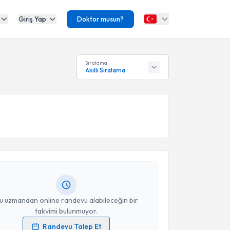
Giriş Yap
Doktor musun?
Sıralama
Akıllı Sıralama
akvimi Talebi
Murat İkizler
için randevu takvimi talebi oluşturun.
andan randevu almanız için bir takvim
ında e-posta ile bilgilendireceğiz.
resiniz
u uzmandan online randevu alabileceğin bir
takvimi bulunmuyor.
Randevu Talep Et