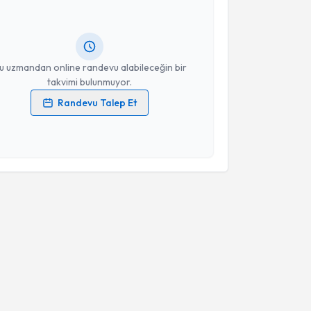
andan randevu almanız için bir takvim
ında e-posta ile bilgilendireceğiz.
resiniz
u uzmandan online randevu alabileceğin bir
takvimi bulunmuyor.
Randevu Talep Et
 verilerimin işlenmesine ilişkin
Aydınlatma Metni
'ni
 ve kişisel verilerimin belirtilen kapsamda
esini kabul ediyorum.
Takvim Talebini Gönder