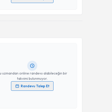
 verilerimin işlenmesine ilişkin
Aydınlatma Metni
'ni
 ve kişisel verilerimin belirtilen kapsamda
esini kabul ediyorum.
Takvim Talebini Gönder
akvimi Talebi
 Sadettin Dernek
için randevu takvimi talebi
Size bu uzmandan randevu almanız için bir takvim
ında e-posta ile bilgilendireceğiz.
resiniz
u uzmandan online randevu alabileceğin bir
takvimi bulunmuyor.
Randevu Talep Et
 verilerimin işlenmesine ilişkin
Aydınlatma Metni
'ni
 ve kişisel verilerimin belirtilen kapsamda
akvimi Talebi
esini kabul ediyorum.