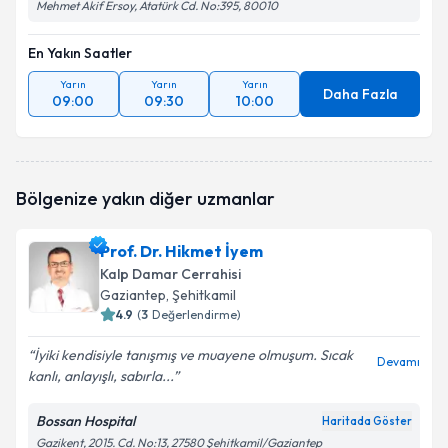
Mehmet Akif Ersoy, Atatürk Cd. No:395, 80010
En Yakın Saatler
Yarın
Yarın
Yarın
Daha Fazla
09:00
09:30
10:00
Bölgenize yakın diğer uzmanlar
Prof. Dr. Hikmet İyem
Kalp Damar Cerrahisi
Gaziantep
, Şehitkamil
4.9
(
3
Değerlendirme)
İyiki kendisiyle tanışmış ve muayene olmuşum. Sıcak
Devamı
kanlı, anlayışlı, sabırla...
Bossan Hospital
Haritada Göster
Gazikent, 2015. Cd. No:13, 27580 Şehitkamil/Gaziantep