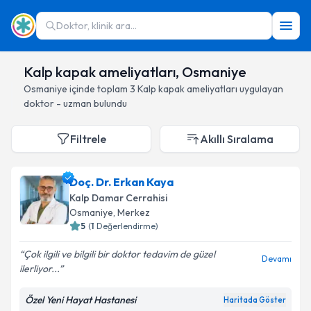
Doktor, klinik ara...
Kalp kapak ameliyatları, Osmaniye
Osmaniye
içinde toplam
3
Kalp kapak ameliyatları
uygulayan
doktor - uzman bulundu
Filtrele
Akıllı Sıralama
Doç. Dr. Erkan Kaya
Kalp Damar Cerrahisi
Osmaniye
, Merkez
5
(
1
Değerlendirme)
Çok ilgili ve bilgili bir doktor tedavim de güzel
Devamı
ilerliyor...
Özel Yeni Hayat Hastanesi
Haritada Göster