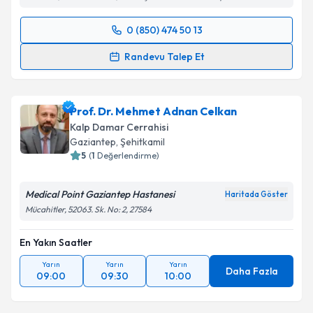
0 (850) 474 50 13
Randevu Takvimi Talebi
Randevu Talep Et
Prof. Dr. Hikmet İyem
için randevu takvimi talebi
oluşturun. Size bu uzmandan randevu almanız için bir
Prof. Dr. Mehmet Adnan Celkan
takvim hazırlandığında e-posta ile bilgilendireceğiz.
Kalp Damar Cerrahisi
E-posta Adresiniz
Gaziantep
, Şehitkamil
5
(
1
Değerlendirme)
Medical Point Gaziantep Hastanesi
Haritada Göster
Kişisel verilerimin işlenmesine ilişkin
Aydınlatma
Mücahitler, 52063. Sk. No: 2, 27584
Metni
'ni okudum ve kişisel verilerimin belirtilen
kapsamda işlenmesini kabul ediyorum.
En Yakın Saatler
Yarın
Yarın
Yarın
Daha Fazla
09:00
09:30
10:00
Takvim Talebini Gönder