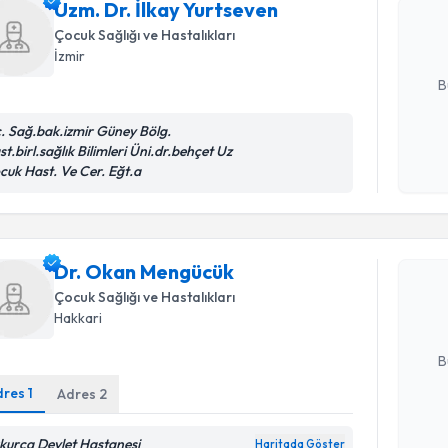
Uzm. Dr. İlkay Yurtseven
hazırlandığ
Çocuk Sağlığı ve Hastalıkları
İzmir
E-posta Ad
B
c. Sağ.bak.izmir Güney Bölg.
t.birl.sağlık Bilimleri Üni.dr.behçet Uz
Kişisel
cuk Hast. Ve Cer. Eğt.a
okudum
Randevu T
işlenm
Dr. Okan
Dr. Okan Mengücük
bu uzmandan
posta ile bi
Çocuk Sağlığı ve Hastalıkları
Hakkari
E-posta Ad
B
dres
1
Adres
2
Kişisel
kurca Devlet Hastanesi
Haritada Göster