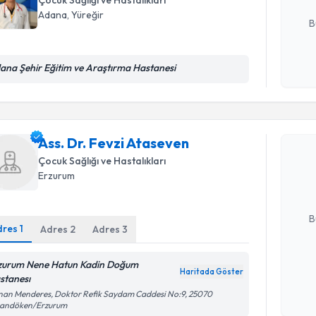
Çocuk Sağlığı ve Hastalıkları
E-posta Ad
Adana
, Yüreğir
B
ana Şehir Eğitim ve Araştırma Hastanesi
Kişisel
okudum
Randevu T
işlenm
Ass. Dr. Fevzi Ataseven
Ass. Dr. F
Size bu uzm
Çocuk Sağlığı ve Hastalıkları
hazırlandığ
Erzurum
E-posta Ad
B
dres
1
Adres
2
Adres
3
zurum Nene Hatun Kadin Doğum
Kişisel
Haritada Göster
stanesı
okudum
an Menderes, Doktor Refik Saydam Caddesi No:9, 25070
işlenm
landöken/Erzurum
Randevu T