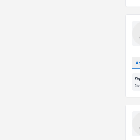
A
Dı
Yen