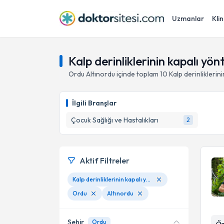
Uzmanlar
Klin
Kalp derinliklerinin kapalı yö
Ordu
Altınordu
içinde toplam
10
Kalp derinliklerin
İlgili Branşlar
Çocuk Sağlığı ve Hastalıkları
2
Aktif Filtreler
Kalp derinliklerinin kapalı yöntemle kapatılması
Ordu
Altınordu
Şehir
Ordu