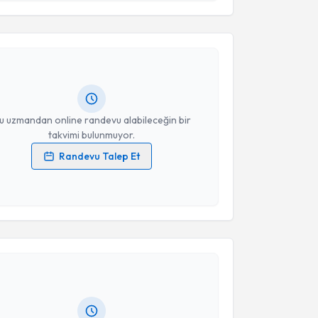
Takvim Talebini Gönder
Heybet Tüzün
için randevu takvimi talebi oluşturun.
andan randevu almanız için bir takvim
ında e-posta ile bilgilendireceğiz.
resiniz
u uzmandan online randevu alabileceğin bir
takvimi bulunmuyor.
Randevu Talep Et
 verilerimin işlenmesine ilişkin
Aydınlatma Metni
'ni
 ve kişisel verilerimin belirtilen kapsamda
esini kabul ediyorum.
akvimi Talebi
Takvim Talebini Gönder
Mehmet Totan
için randevu takvimi talebi oluşturun.
andan randevu almanız için bir takvim
ında e-posta ile bilgilendireceğiz.
resiniz