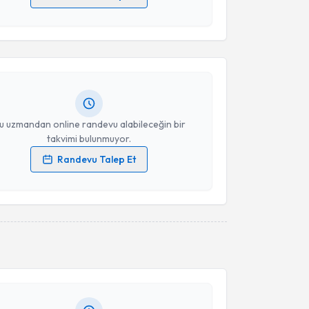
akvimi Talebi
 verilerimin işlenmesine ilişkin
Aydınlatma Metni
'ni
 ve kişisel verilerimin belirtilen kapsamda
esini kabul ediyorum.
nan Hülür
için randevu takvimi talebi oluşturun. Size
 randevu almanız için bir takvim hazırlandığında e-
lgilendireceğiz.
Takvim Talebini Gönder
resiniz
u uzmandan online randevu alabileceğin bir
takvimi bulunmuyor.
Randevu Talep Et
 verilerimin işlenmesine ilişkin
Aydınlatma Metni
'ni
 ve kişisel verilerimin belirtilen kapsamda
esini kabul ediyorum.
akvimi Talebi
Takvim Talebini Gönder
Mehmet Deniz Erhan
için randevu takvimi talebi
Size bu uzmandan randevu almanız için bir takvim
ında e-posta ile bilgilendireceğiz.