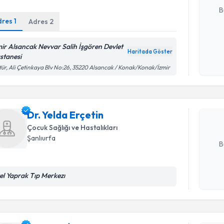
B
dres
1
Adres
2
Kişisel
mir Alsancak Nevvar Salih İşgören Devlet
Haritada Göster
okudum
stanesi
Randevu T
işlenm
tür, Ali Çetinkaya Blv No:26, 35220 Alsancak / Konak/Konak/İzmir
Dr. Yelda 
uzmandan ra
posta ile bi
Dr. Yelda Erçetin
Çocuk Sağlığı ve Hastalıkları
E-posta Ad
Şanlıurfa
B
el Yaprak Tıp Merkezı
Randevu T
Kişisel
okudum
işlenm
Uzm. Dr. İ
Size bu uzm