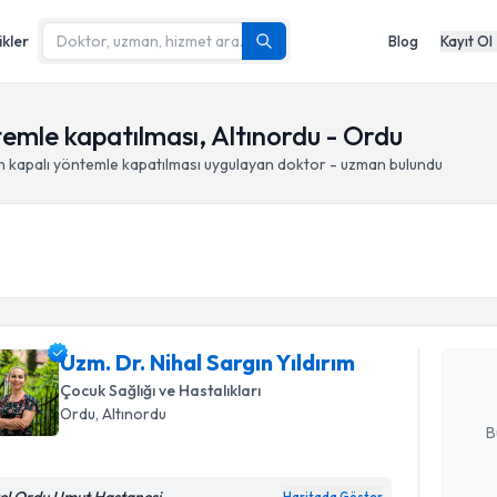
ikler
Blog
Kayıt Ol
ntemle kapatılması, Altınordu - Ordu
in kapalı yöntemle kapatılması
uygulayan doktor - uzman bulundu
Randevu T
Uzm. Dr. N
oluşturun. 
Uzm. Dr. Nihal Sargın Yıldırım
hazırlandığ
Çocuk Sağlığı ve Hastalıkları
E-posta Ad
Ordu
, Altınordu
B