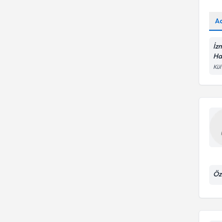
A
İz
Ha
Kül
Öz