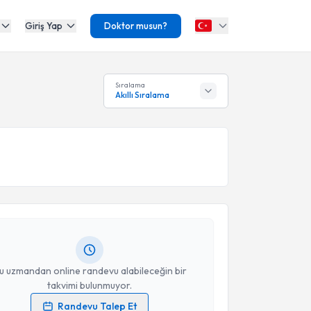
Giriş Yap
Doktor musun?
Sıralama
Akıllı Sıralama
akvimi Talebi
ihal Sargın Yıldırım
için randevu takvimi talebi
Size bu uzmandan randevu almanız için bir takvim
ında e-posta ile bilgilendireceğiz.
resiniz
u uzmandan online randevu alabileceğin bir
takvimi bulunmuyor.
Randevu Talep Et