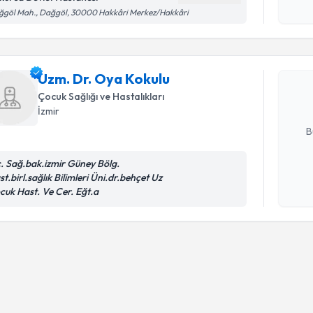
okudum
Randevu T
ğgöl Mah., Dağgöl, 30000 Hakkâri Merkez/Hakkâri
işlenm
Uzm. Dr. 
bu uzmandan
Uzm. Dr. Oya Kokulu
posta ile bi
Çocuk Sağlığı ve Hastalıkları
İzmir
E-posta Ad
B
c. Sağ.bak.izmir Güney Bölg.
t.birl.sağlık Bilimleri Üni.dr.behçet Uz
Kişisel
cuk Hast. Ve Cer. Eğt.a
okudum
işlenm