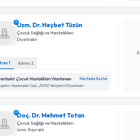
Uzm. Dr. 
Uzm. Dr. Heybet Tüzün
Size bu uzm
hazırlandığ
Çocuk Sağlığı ve Hastalıkları
Diyarbakır
E-posta Ad
B
dres
1
Adres
2
Kişisel
yarbakir Çocuk Hastaliklari Hastanesı
Haritada Göster
okudum
işehir, Hastaneler Cad., 21090 Yenişehir/Diyarbakır
işlenm
Randevu T
Doç. Dr. 
Doç. Dr. Mehmet Totan
Size bu uzm
Çocuk Sağlığı ve Hastalıkları
hazırlandığ
İzmir
, Bayraklı
E-posta Ad