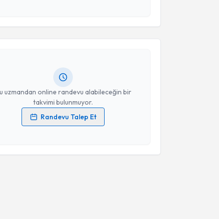
 ve kişisel verilerimin belirtilen kapsamda
akvimi Talebi
esini kabul ediyorum.
Oya Kokulu
için randevu takvimi talebi oluşturun. Size
Takvim Talebini Gönder
 randevu almanız için bir takvim hazırlandığında e-
lgilendireceğiz.
resiniz
u uzmandan online randevu alabileceğin bir
takvimi bulunmuyor.
Randevu Talep Et
 verilerimin işlenmesine ilişkin
Aydınlatma Metni
'ni
 ve kişisel verilerimin belirtilen kapsamda
esini kabul ediyorum.
Takvim Talebini Gönder