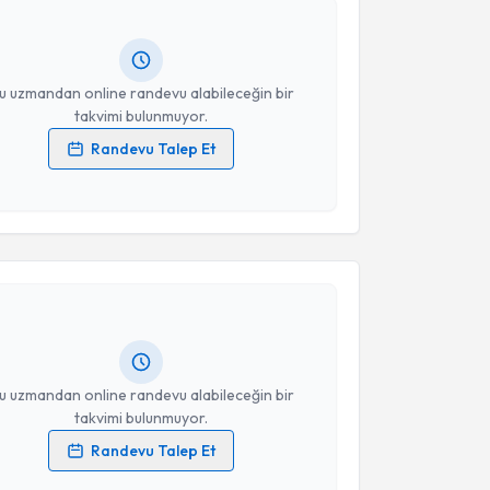
Takvim Talebini Gönder
ında e-posta ile bilgilendireceğiz.
resiniz
u uzmandan online randevu alabileceğin bir
takvimi bulunmuyor.
Randevu Talep Et
 verilerimin işlenmesine ilişkin
Aydınlatma Metni
'ni
 ve kişisel verilerimin belirtilen kapsamda
akvimi Talebi
esini kabul ediyorum.
 Mengücük
için randevu takvimi talebi oluşturun. Size
Takvim Talebini Gönder
 randevu almanız için bir takvim hazırlandığında e-
lgilendireceğiz.
resiniz
u uzmandan online randevu alabileceğin bir
takvimi bulunmuyor.
Randevu Talep Et
 verilerimin işlenmesine ilişkin
Aydınlatma Metni
'ni