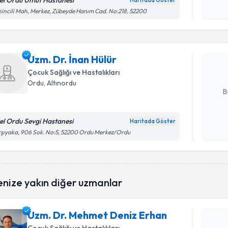
el Ordu Umut Hastanesi
Haritada Göster
Randevu T
Kişisel
incili Mah, Merkez, Zübeyde Hanım Cad. No:218, 52200
okudum
işlenm
Uzm. Dr. İ
bu uzmandan
Uzm. Dr. İnan Hülür
posta ile bi
Çocuk Sağlığı ve Hastalıkları
E-posta Ad
Ordu
, Altınordu
B
el Ordu Sevgi Hastanesi
Haritada Göster
Kişisel
şıyaka, 906 Sok. No:5, 52200 Ordu Merkez/Ordu
okudum
işlenm
Randevu T
enize yakın diğer uzmanlar
Uzm. Dr. 
oluşturun. 
hazırlandığ
Uzm. Dr. Mehmet Deniz Erhan