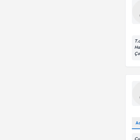
T.
Has
Ço
A
Çu