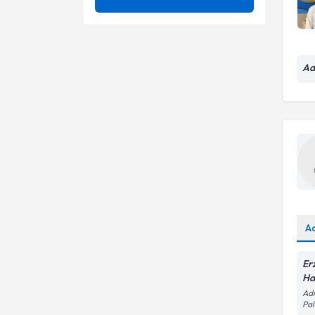
Aritmi
Kalp derinliklerinin kapalı
yöntemle kapatılması
Aşılama Ve Bağışıklama
Aile ve çocuk danışmanlığı
Uzm. Dr.
Ad
Beta Mikrobu
Apgar skoru
Böbrek Genişlemesi
Aşı takvimi
Çocuklarda Gelişme
Çocuk beslenme bozuklukları
Bozuklukları
izleme
Demir Eksikliği
Çocuklarda egzema
Enfeksiyonlar
Head-up tilt testi
Gaz Sancısı
A
Kalp kateterizasyonu
Gribal Enfeksiyon
Er
Yenidoğan işitme taraması
Ha
Adn
Pa