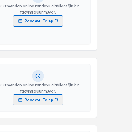
u uzmandan online randevu alabileceğin bir
takvimi bulunmuyor.
Randevu Talep Et
 verilerimin işlenmesine ilişkin
Aydınlatma Metni
'ni
 ve kişisel verilerimin belirtilen kapsamda
akvimi Talebi
esini kabul ediyorum.
Erçetin
için randevu takvimi talebi oluşturun. Size bu
Takvim Talebini Gönder
ndevu almanız için bir takvim hazırlandığında e-
lgilendireceğiz.
resiniz
u uzmandan online randevu alabileceğin bir
takvimi bulunmuyor.
Randevu Talep Et
akvimi Talebi
 verilerimin işlenmesine ilişkin
Aydınlatma Metni
'ni
 ve kişisel verilerimin belirtilen kapsamda
esini kabul ediyorum.
lkay Yurtseven
için randevu takvimi talebi oluşturun.
andan randevu almanız için bir takvim