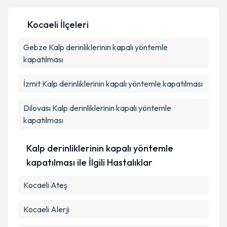
Kocaeli İlçeleri
Kişisel verilerimin işlenmesine ilişkin
Aydınlatma
Gebze
Kalp derinliklerinin kapalı yöntemle
Metni
'ni okudum ve kişisel verilerimin belirtilen
kapsamda işlenmesini kabul ediyorum.
kapatılması
İzmit
Kalp derinliklerinin kapalı yöntemle kapatılması
Takvim Talebini Gönder
Dilovası
Kalp derinliklerinin kapalı yöntemle
kapatılması
Kalp derinliklerinin kapalı yöntemle
kapatılması ile İlgili Hastalıklar
Kocaeli Ateş
Kocaeli Alerji