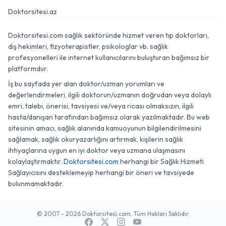
Doktorsitesi.az
Doktorsitesi.com sağlık sektöründe hizmet veren tıp doktorları,
diş hekimleri, fizyoterapistler, psikologlar vb. sağlık
profesyonelleri ile internet kullanıcılarını buluşturan bağımsız bir
platformdur.
İş bu sayfada yer alan doktor/uzman yorumları ve
değerlendirmeleri, ilgili doktorun/uzmanın doğrudan veya dolaylı
emri, talebi, önerisi, tavsiyesi ve/veya ricası olmaksızın, ilgili
hasta/danışan tarafından bağımsız olarak yazılmaktadır. Bu web
sitesinin amacı, sağlık alanında kamuoyunun bilgilendirilmesini
sağlamak, sağlık okuryazarlığını artırmak, kişilerin sağlık
ihtiyaçlarına uygun en iyi doktor veya uzmana ulaşmasını
kolaylaştırmaktır.
Doktorsitesi.com
herhangi bir Sağlık Hizmeti
Sağlayıcısını desteklemeyip herhangi bir öneri ve tavsiyede
bulunmamaktadır.
© 2007 - 2026 Doktorsitesi.com. Tüm Hakları Saklıdır.