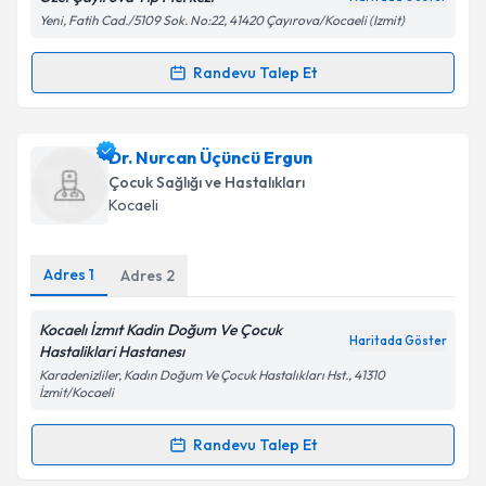
Yeni, Fatih Cad./5109 Sok. No:22, 41420 Çayırova/Kocaeli (Izmit)
Randevu Talep Et
Randevu Takvimi Talebi
Kişisel verilerimin işlenmesine ilişkin
Aydınlatma
Metni
'ni okudum ve kişisel verilerimin belirtilen
kapsamda işlenmesini kabul ediyorum.
Dr. Kebede Endeşav
için randevu takvimi talebi
Dr. Nurcan Üçüncü Ergun
oluşturun. Size bu uzmandan randevu almanız için bir
Çocuk Sağlığı ve Hastalıkları
takvim hazırlandığında e-posta ile bilgilendireceğiz.
Takvim Talebini Gönder
Kocaeli
E-posta Adresiniz
Adres
1
Adres
2
Kocaelı İzmıt Kadin Doğum Ve Çocuk
Haritada Göster
Kişisel verilerimin işlenmesine ilişkin
Aydınlatma
Hastaliklari Hastanesı
Metni
'ni okudum ve kişisel verilerimin belirtilen
Karadenizliler, Kadın Doğum Ve Çocuk Hastalıkları Hst., 41310
kapsamda işlenmesini kabul ediyorum.
İzmit/Kocaeli
Randevu Talep Et
Randevu Takvimi Talebi
Takvim Talebini Gönder