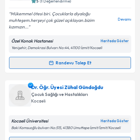
5
(
1
Değerlendirme)
E-posta Adresiniz
Mükemmel ötesi biri. Çocuklarla diyaloğu
Devamı
muhteşem.herşeyi çok güzel açıklayan.bizim
kızımızın...
Kişisel verilerimin işlenmesine ilişkin
Aydınlatma
Özel Konak Hastanesi
Haritada Göster
Metni
'ni okudum ve kişisel verilerimin belirtilen
Yenişehir, Demokrasi Bulvarı No:44, 41100 İzmit/Kocaeli
kapsamda işlenmesini kabul ediyorum.
Randevu Talep Et
Randevu Takvimi Talebi
Takvim Talebini Gönder
Uzm. Dr. Gülten Yaylacı
için randevu takvimi talebi
Dr. Öğr. Üyesi Zühal Gündoğdu
oluşturun. Size bu uzmandan randevu almanız için bir
Çocuk Sağlığı ve Hastalıkları
takvim hazırlandığında e-posta ile bilgilendireceğiz.
Kocaeli
E-posta Adresiniz
Kocaeli Üniversitesi
Haritada Göster
Baki Komsuoğlu bulvarı No:515, 41380 Umuttepe İzmit/İzmit/Kocaeli