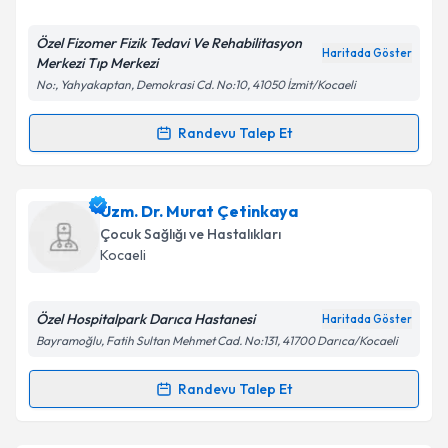
E-posta Adresiniz
Özel Fizomer Fizik Tedavi Ve Rehabilitasyon
Haritada Göster
Merkezi Tıp Merkezi
No:, Yahyakaptan, Demokrasi Cd. No:10, 41050 İzmit/Kocaeli
Kişisel verilerimin işlenmesine ilişkin
Aydınlatma
Metni
'ni okudum ve kişisel verilerimin belirtilen
Randevu Talep Et
Randevu Takvimi Talebi
kapsamda işlenmesini kabul ediyorum.
Dr. Ersen Türker
için randevu takvimi talebi
Uzm. Dr. Murat Çetinkaya
Takvim Talebini Gönder
oluşturun. Size bu uzmandan randevu almanız için bir
Çocuk Sağlığı ve Hastalıkları
takvim hazırlandığında e-posta ile bilgilendireceğiz.
Kocaeli
E-posta Adresiniz
Özel Hospitalpark Darıca Hastanesi
Haritada Göster
Bayramoğlu, Fatih Sultan Mehmet Cad. No:131, 41700 Darıca/Kocaeli
Kişisel verilerimin işlenmesine ilişkin
Aydınlatma
Randevu Talep Et
Randevu Takvimi Talebi
Metni
'ni okudum ve kişisel verilerimin belirtilen
kapsamda işlenmesini kabul ediyorum.