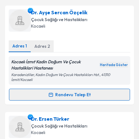
Dr. Nurcan Üçüncü Ergun
için randevu takvimi talebi
Dr. Ayşe Sercan Özçelik
oluşturun. Size bu uzmandan randevu almanız için bir
Çocuk Sağlığı ve Hastalıkları
takvim hazırlandığında e-posta ile bilgilendireceğiz.
Kocaeli
E-posta Adresiniz
Adres
1
Adres
2
Kocaelı İzmıt Kadin Doğum Ve Çocuk
Haritada Göster
Kişisel verilerimin işlenmesine ilişkin
Aydınlatma
Hastaliklari Hastanesı
Metni
'ni okudum ve kişisel verilerimin belirtilen
Karadenizliler, Kadın Doğum Ve Çocuk Hastalıkları Hst., 41310
kapsamda işlenmesini kabul ediyorum.
İzmit/Kocaeli
Randevu Talep Et
Randevu Takvimi Talebi
Takvim Talebini Gönder
Dr. Ayşe Sercan Özçelik
için randevu takvimi talebi
Dr. Ersen Türker
oluşturun. Size bu uzmandan randevu almanız için bir
Çocuk Sağlığı ve Hastalıkları
takvim hazırlandığında e-posta ile bilgilendireceğiz.
Kocaeli