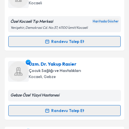
için bir takvim hazırlandığında e-posta ile
Kocaeli
bilgilendireceğiz.
E-posta Adresiniz
Özel Kocaeli Tıp Merkezi
Haritada Göster
Yenişehir, Demokrasi Cd. No:37, 41100 İzmit/Kocaeli
Randevu Talep Et
Randevu Takvimi Talebi
Kişisel verilerimin işlenmesine ilişkin
Aydınlatma
Metni
'ni okudum ve kişisel verilerimin belirtilen
kapsamda işlenmesini kabul ediyorum.
Uzm. Dr. Hülya Göçük
için randevu takvimi talebi
Uzm. Dr. Yakup Rasier
oluşturun. Size bu uzmandan randevu almanız için bir
Çocuk Sağlığı ve Hastalıkları
takvim hazırlandığında e-posta ile bilgilendireceğiz.
Takvim Talebini Gönder
Kocaeli
, Gebze
E-posta Adresiniz
Gebze Özel Yüzyıl Hastanesi
Randevu Talep Et
Randevu Takvimi Talebi
Kişisel verilerimin işlenmesine ilişkin
Aydınlatma
Metni
'ni okudum ve kişisel verilerimin belirtilen
kapsamda işlenmesini kabul ediyorum.