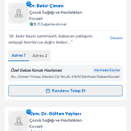
Uzm. Dr. Murat Çetinkaya
için randevu takvimi
Dr. Bekir Çimen
talebi oluşturun. Size bu uzmandan randevu almanız
Takvim Talebini Gönder
Çocuk Sağlığı ve Hastalıkları
için bir takvim hazırlandığında e-posta ile
Kocaeli
bilgilendireceğiz.
5
(
1
Değerlendirme)
E-posta Adresiniz
dr. bekir beyin samimiyeti, babacan yaklaşımı,
Devamı
anlayışlı tavırları,ve doğru tedavi...
Adres
1
Adres
2
Kişisel verilerimin işlenmesine ilişkin
Aydınlatma
Metni
'ni okudum ve kişisel verilerimin belirtilen
Özel Gebze Konak Hastanesi
Haritada Göster
kapsamda işlenmesini kabul ediyorum.
No:, Osman Yılmaz, İstanbul Cd. No:26, 41400 Eskihisar/Gebze/Kocaeli
Randevu Talep Et
Takvim Talebini Gönder
Randevu Takvimi Talebi
Dr. Bekir Çimen
için randevu takvimi talebi oluşturun.
Uzm. Dr. Gülten Yaylacı
Size bu uzmandan randevu almanız için bir takvim
Çocuk Sağlığı ve Hastalıkları
hazırlandığında e-posta ile bilgilendireceğiz.
Kocaeli