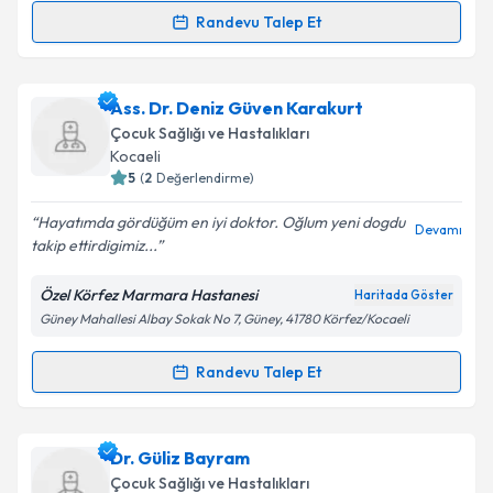
Randevu Talep Et
Randevu Takvimi Talebi
Uzm. Dr. Ayşegül Yüksel
için randevu takvimi talebi
Ass. Dr. Deniz Güven Karakurt
oluşturun. Size bu uzmandan randevu almanız için bir
Çocuk Sağlığı ve Hastalıkları
takvim hazırlandığında e-posta ile bilgilendireceğiz.
Kocaeli
5
(
2
Değerlendirme)
E-posta Adresiniz
Hayatımda gördüğüm en iyi doktor. Oğlum yeni dogdu
Devamı
takip ettirdigimiz...
Özel Körfez Marmara Hastanesi
Haritada Göster
Kişisel verilerimin işlenmesine ilişkin
Aydınlatma
Güney Mahallesi Albay Sokak No 7, Güney, 41780 Körfez/Kocaeli
Metni
'ni okudum ve kişisel verilerimin belirtilen
kapsamda işlenmesini kabul ediyorum.
Randevu Talep Et
Randevu Takvimi Talebi
Takvim Talebini Gönder
Ass. Dr. Deniz Güven Karakurt
için randevu takvimi
Dr. Güliz Bayram
talebi oluşturun. Size bu uzmandan randevu almanız
Çocuk Sağlığı ve Hastalıkları