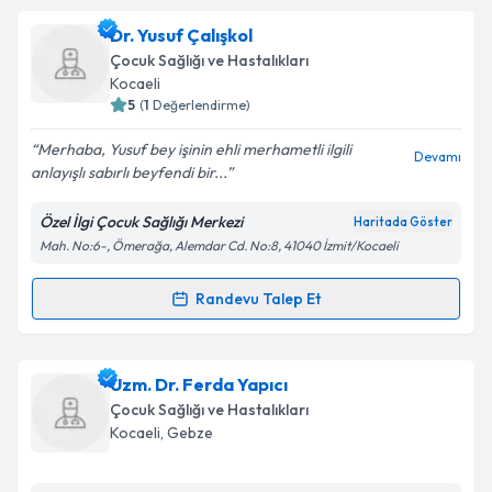
Uzm. Dr. Metin Örnek
için randevu takvimi talebi
Dr. Yusuf Çalışkol
oluşturun. Size bu uzmandan randevu almanız için bir
Takvim Talebini Gönder
Çocuk Sağlığı ve Hastalıkları
takvim hazırlandığında e-posta ile bilgilendireceğiz.
Kocaeli
5
(
1
Değerlendirme)
E-posta Adresiniz
Merhaba, Yusuf bey işinin ehli merhametli ilgili
Devamı
anlayışlı sabırlı beyfendi bir...
Özel İlgi Çocuk Sağlığı Merkezi
Haritada Göster
Kişisel verilerimin işlenmesine ilişkin
Aydınlatma
Mah. No:6-, Ömerağa, Alemdar Cd. No:8, 41040 İzmit/Kocaeli
Metni
'ni okudum ve kişisel verilerimin belirtilen
kapsamda işlenmesini kabul ediyorum.
Randevu Talep Et
Randevu Takvimi Talebi
Takvim Talebini Gönder
Dr. Yusuf Çalışkol
için randevu takvimi talebi
Uzm. Dr. Ferda Yapıcı
oluşturun. Size bu uzmandan randevu almanız için bir
Çocuk Sağlığı ve Hastalıkları
takvim hazırlandığında e-posta ile bilgilendireceğiz.
Kocaeli
, Gebze
E-posta Adresiniz