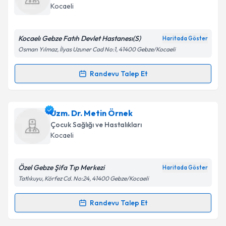
için bir takvim hazırlandığında e-posta ile
Kocaeli
bilgilendireceğiz.
E-posta Adresiniz
Kocaelı Gebze Fatıh Devlet Hastanesı(S)
Haritada Göster
Osman Yılmaz, İlyas Uzuner Cad No:1, 41400 Gebze/Kocaeli
Randevu Talep Et
Randevu Takvimi Talebi
Kişisel verilerimin işlenmesine ilişkin
Aydınlatma
Metni
'ni okudum ve kişisel verilerimin belirtilen
kapsamda işlenmesini kabul ediyorum.
Dr. Güliz Bayram
için randevu takvimi talebi
Uzm. Dr. Metin Örnek
oluşturun. Size bu uzmandan randevu almanız için bir
Çocuk Sağlığı ve Hastalıkları
takvim hazırlandığında e-posta ile bilgilendireceğiz.
Takvim Talebini Gönder
Kocaeli
E-posta Adresiniz
Özel Gebze Şifa Tıp Merkezi
Haritada Göster
Tatlıkuyu, Körfez Cd. No:24, 41400 Gebze/Kocaeli
Kişisel verilerimin işlenmesine ilişkin
Aydınlatma
Randevu Talep Et
Randevu Takvimi Talebi
Metni
'ni okudum ve kişisel verilerimin belirtilen
kapsamda işlenmesini kabul ediyorum.