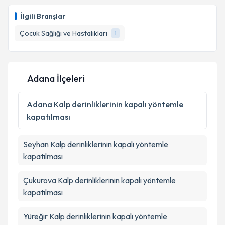
Uzm. Dr. İlkay Yurtseven
Takvim Talebini Gönder
için randevu takvimi talebi
oluşturun. Size bu uzmandan randevu almanız için bir
İlgili Branşlar
takvim hazırlandığında e-posta ile bilgilendireceğiz.
Çocuk Sağlığı ve Hastalıkları
1
E-posta Adresiniz
Adana İlçeleri
Kişisel verilerimin işlenmesine ilişkin
Aydınlatma
Metni
'ni okudum ve kişisel verilerimin belirtilen
Adana
Kalp derinliklerinin kapalı yöntemle
kapsamda işlenmesini kabul ediyorum.
kapatılması
Takvim Talebini Gönder
Seyhan
Kalp derinliklerinin kapalı yöntemle
kapatılması
Çukurova
Kalp derinliklerinin kapalı yöntemle
kapatılması
Yüreğir
Kalp derinliklerinin kapalı yöntemle