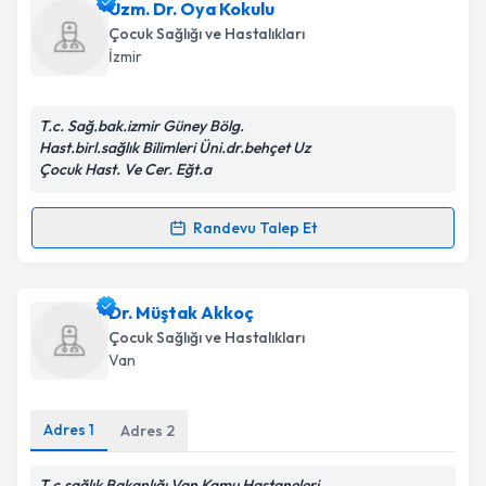
Dr. Okan Mengücük
için randevu takvimi talebi
Uzm. Dr. Oya Kokulu
oluşturun. Size bu uzmandan randevu almanız için bir
Çocuk Sağlığı ve Hastalıkları
takvim hazırlandığında e-posta ile bilgilendireceğiz.
İzmir
E-posta Adresiniz
T.c. Sağ.bak.izmir Güney Bölg.
Hast.birl.sağlık Bilimleri Üni.dr.behçet Uz
Çocuk Hast. Ve Cer. Eğt.a
Kişisel verilerimin işlenmesine ilişkin
Aydınlatma
Metni
'ni okudum ve kişisel verilerimin belirtilen
Randevu Talep Et
Randevu Takvimi Talebi
kapsamda işlenmesini kabul ediyorum.
Uzm. Dr. Oya Kokulu
Takvim Talebini Gönder
için randevu takvimi talebi
Dr. Müştak Akkoç
oluşturun. Size bu uzmandan randevu almanız için bir
Çocuk Sağlığı ve Hastalıkları
takvim hazırlandığında e-posta ile bilgilendireceğiz.
Van
E-posta Adresiniz
Adres
1
Adres
2
T.c.sağlık Bakanlığı Van Kamu Hastaneleri