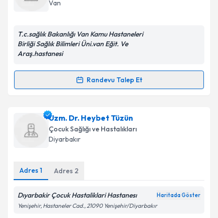
için bir takvim hazırlandığında e-posta ile
Van
bilgilendireceğiz.
E-posta Adresiniz
T.c.sağlık Bakanlığı Van Kamu Hastaneleri
Birliği Sağlık Bilimleri Üni.van Eğit. Ve
Araş.hastanesi
Kişisel verilerimin işlenmesine ilişkin
Aydınlatma
Randevu Talep Et
Randevu Takvimi Talebi
Metni
'ni okudum ve kişisel verilerimin belirtilen
kapsamda işlenmesini kabul ediyorum.
Uzm. Dr. Emine Ayça Cimbek
için randevu takvimi
Uzm. Dr. Heybet Tüzün
talebi oluşturun. Size bu uzmandan randevu almanız
Takvim Talebini Gönder
Çocuk Sağlığı ve Hastalıkları
için bir takvim hazırlandığında e-posta ile
Diyarbakır
bilgilendireceğiz.
E-posta Adresiniz
Adres
1
Adres
2
Dıyarbakir Çocuk Hastaliklari Hastanesı
Haritada Göster
Yenişehir, Hastaneler Cad., 21090 Yenişehir/Diyarbakır
Kişisel verilerimin işlenmesine ilişkin
Aydınlatma