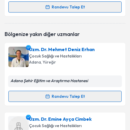
Randevu Talep Et
Randevu Takvimi Talebi
Uzm. Dr. Nursah Özdemir
için randevu takvimi
Bölgenize yakın diğer uzmanlar
talebi oluşturun. Size bu uzmandan randevu almanız
için bir takvim hazırlandığında e-posta ile
bilgilendireceğiz.
Uzm. Dr. Mehmet Deniz Erhan
Çocuk Sağlığı ve Hastalıkları
E-posta Adresiniz
Adana
, Yüreğir
Adana Şehir Eğitim ve Araştırma Hastanesi
Kişisel verilerimin işlenmesine ilişkin
Aydınlatma
Metni
'ni okudum ve kişisel verilerimin belirtilen
Randevu Talep Et
kapsamda işlenmesini kabul ediyorum.
Randevu Takvimi Talebi
Takvim Talebini Gönder
Uzm. Dr. Mehmet Deniz Erhan
için randevu takvimi
Uzm. Dr. Emine Ayça Cimbek
talebi oluşturun. Size bu uzmandan randevu almanız
Çocuk Sağlığı ve Hastalıkları