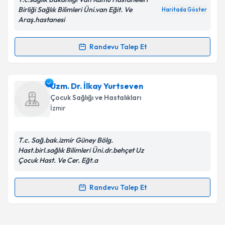
Kişisel verilerimin işlenmesine ilişkin
Aydınlatma
Birliği Sağlık Bilimleri Üni.van Eğit. Ve
Haritada Göster
Metni
'ni okudum ve kişisel verilerimin belirtilen
Araş.hastanesi
kapsamda işlenmesini kabul ediyorum.
Randevu Talep Et
Randevu Takvimi Talebi
Takvim Talebini Gönder
Dr. Müştak Akkoç
için randevu takvimi talebi
Uzm. Dr. İlkay Yurtseven
oluşturun. Size bu uzmandan randevu almanız için bir
Çocuk Sağlığı ve Hastalıkları
takvim hazırlandığında e-posta ile bilgilendireceğiz.
İzmir
E-posta Adresiniz
T.c. Sağ.bak.izmir Güney Bölg.
Hast.birl.sağlık Bilimleri Üni.dr.behçet Uz
Çocuk Hast. Ve Cer. Eğt.a
Kişisel verilerimin işlenmesine ilişkin
Aydınlatma
Metni
'ni okudum ve kişisel verilerimin belirtilen
Randevu Talep Et
Randevu Takvimi Talebi
kapsamda işlenmesini kabul ediyorum.