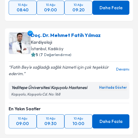
10 Ağu
10 Ağu
10 Ağu
Daha Fazla
08:40
09:00
09:20
Doç. Dr. Mehmet Fatih Yılmaz
Kardiyoloji
İstanbul
, Kadıköy
5
(
7
Değerlendirme)
Fatih Bey'e sağladığı sağlık hizmeti için çok teşekkür
Devamı
ederim.
Yeditepe Üniversitesi Koşuyolu Hastanesi
Haritada Göster
Koşuyolu, Koşuyolu Cd. No: 168
En Yakın Saatler
10 Ağu
10 Ağu
10 Ağu
Daha Fazla
09:00
09:30
10:00