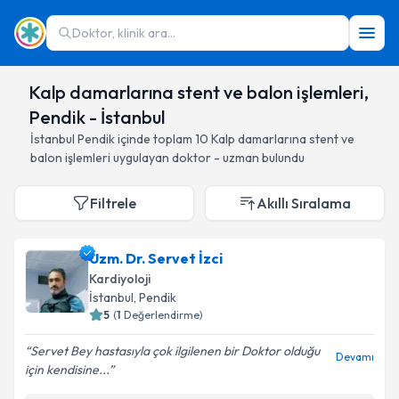
Doktor, klinik ara...
Kalp damarlarına stent ve balon işlemleri,
Pendik - İstanbul
İstanbul
Pendik
içinde toplam
10
Kalp damarlarına stent ve
balon işlemleri
uygulayan doktor - uzman bulundu
Filtrele
Akıllı Sıralama
Uzm. Dr. Servet İzci
Kardiyoloji
İstanbul
, Pendik
5
(
1
Değerlendirme)
Servet Bey hastasıyla çok ilgilenen bir Doktor olduğu
Devamı
için kendisine...