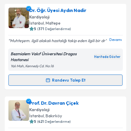
Dr. Öğr. Üyesi Aydın Nadir
Kardiyoloji
İstanbul
, Maltepe
5
(
371
Değerlendirme)
Devamı
Muhteşem. ilgili alakalı hastalığı takip eden ilgili bir dr
Bezmialem Vakıf Üniversitesi Dragos
Haritada Göster
Hastanesi
Yalı Mah, Kennedy Cd. No:16
Randevu Talep Et
Randevu Takvimi Talebi
Dr. Öğr. Üyesi Aydın Nadir
için randevu takvimi
Prof. Dr. Davran Çiçek
talebi oluşturun. Size bu uzmandan randevu almanız
Kardiyoloji
için bir takvim hazırlandığında e-posta ile
İstanbul
, Bakırköy
bilgilendireceğiz.
5
(
421
Değerlendirme)