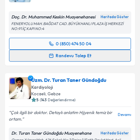
Doç. Dr. Muhammed Keskin Muayenehanesi
Haritada Göster
Kişisel verilerimin işlenmesine ilişkin
Aydınlatma
FENERYOLU MAH. BAĞDAT CAD. BÜYÜKHANLI PLAZA İŞ MERKEZİ
NO:91 İÇ KAPI NO:4
Metni
'ni okudum ve kişisel verilerimin belirtilen
kapsamda işlenmesini kabul ediyorum.
0 (850) 474 50 04
Randevu Takvimi Talebi
Takvim Talebini Gönder
Randevu Talep Et
Prof. Dr. Muhammed Keskin
için randevu takvimi
talebi oluşturun. Size bu uzmandan randevu almanız
Uzm. Dr. Turan Taner Gündoğdu
için bir takvim hazırlandığında e-posta ile
bilgilendireceğiz.
Kardiyoloji
Kocaeli
, Gebze
E-posta Adresiniz
5
(
143
Değerlendirme)
Çok ilgili bir doktor. Detaylı anlatim Hijyenik temiz bir
Devamı
ortam.
Kişisel verilerimin işlenmesine ilişkin
Aydınlatma
Dr. Turan Taner Gündoğdu Muayenehane
Haritada Göster
Metni
'ni okudum ve kişisel verilerimin belirtilen
Osman Yılmaz Mah. 626 Sokak No:2 Daire:1 (Fatih Devlet Hast. Acil