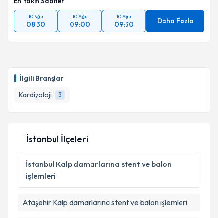
En Yakın Saatler
10 Ağu
10 Ağu
10 Ağu
Daha Fazla
08:30
09:00
09:30
İlgili Branşlar
Kardiyoloji
3
İstanbul İlçeleri
İstanbul
Kalp damarlarına stent ve balon
işlemleri
Ataşehir
Kalp damarlarına stent ve balon işlemleri