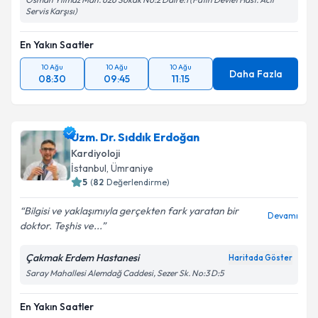
kapsamda işlenmesini kabul ediyorum.
Servis Karşısı)
En Yakın Saatler
Takvim Talebini Gönder
10 Ağu
10 Ağu
10 Ağu
Daha Fazla
08:30
09:45
11:15
Uzm. Dr. Sıddık Erdoğan
Kardiyoloji
İstanbul
, Ümraniye
5
(
82
Değerlendirme)
Bilgisi ve yaklaşımıyla gerçekten fark yaratan bir
Devamı
doktor. Teşhis ve...
Çakmak Erdem Hastanesi
Haritada Göster
Saray Mahallesi Alemdağ Caddesi, Sezer Sk. No:3 D:5
En Yakın Saatler