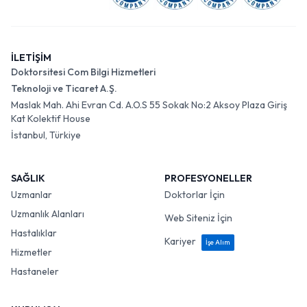
İLETİŞİM
Doktorsitesi Com Bilgi Hizmetleri
Teknoloji ve Ticaret A.Ş.
Maslak Mah. Ahi Evran Cd. A.O.S 55 Sokak No:2 Aksoy Plaza Giriş
Kat Kolektif House
İstanbul, Türkiye
SAĞLIK
PROFESYONELLER
Uzmanlar
Doktorlar İçin
Uzmanlık Alanları
Web Siteniz İçin
Hastalıklar
Kariyer
İşe Alım
Hizmetler
Hastaneler