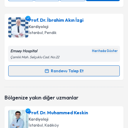
Prof. Dr. İbrahim Akın İzgi
Kardiyoloji
İstanbul
, Pendik
Emsey Hospital
Haritada Göster
Çamlık Mah. Selçuklu Cad. No:22
Randevu Talep Et
Randevu Takvimi Talebi
Prof. Dr. İbrahim Akın İzgi
için randevu takvimi
Bölgenize yakın diğer uzmanlar
talebi oluşturun. Size bu uzmandan randevu almanız
için bir takvim hazırlandığında e-posta ile
bilgilendireceğiz.
Prof. Dr. Muhammed Keskin
Kardiyoloji
E-posta Adresiniz
İstanbul
, Kadıköy