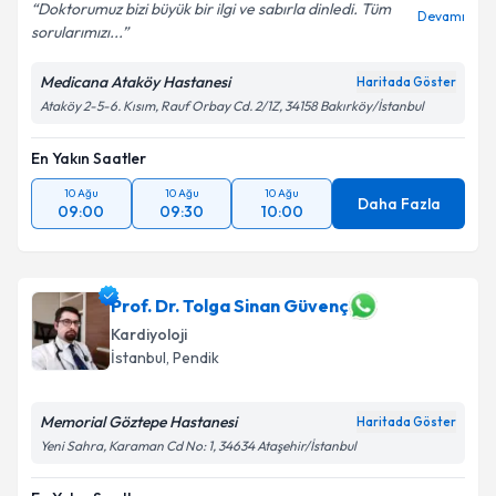
E-posta Adresiniz
Doktorumuz bizi büyük bir ilgi ve sabırla dinledi. Tüm
Devamı
sorularımızı...
Medicana Ataköy Hastanesi
Haritada Göster
Ataköy 2-5-6. Kısım, Rauf Orbay Cd. 2/1Z, 34158 Bakırköy/İstanbul
Kişisel verilerimin işlenmesine ilişkin
Aydınlatma
Metni
'ni okudum ve kişisel verilerimin belirtilen
kapsamda işlenmesini kabul ediyorum.
En Yakın Saatler
10 Ağu
10 Ağu
10 Ağu
Daha Fazla
09:00
09:30
10:00
Takvim Talebini Gönder
Prof. Dr. Tolga Sinan Güvenç
Kardiyoloji
İstanbul
, Pendik
Memorial Göztepe Hastanesi
Haritada Göster
Yeni Sahra, Karaman Cd No: 1, 34634 Ataşehir/İstanbul