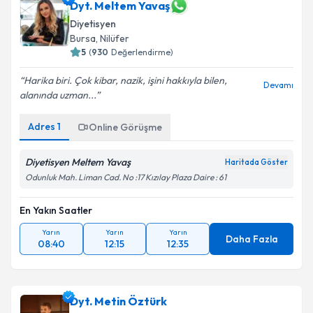
Dyt. Meltem Yavaş
Diyetisyen
Bursa
, Nilüfer
5
(
930
Değerlendirme)
Harika biri. Çok kibar, nazik, işini hakkıyla bilen,
Devamı
alanında uzman...
Adres
1
Online Görüşme
Diyetisyen Meltem Yavaş
Haritada Göster
Odunluk Mah. Liman Cad. No :17 Kızılay Plaza Daire : 61
En Yakın Saatler
Yarın
Yarın
Yarın
Daha Fazla
08:40
12:15
12:35
Dyt. Metin Öztürk