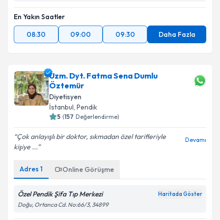
En Yakın Saatler
08:30
09:00
09:30
Daha Fazla
Uzm. Dyt. Fatma Sena Dumlu
Öztemür
Diyetisyen
İstanbul
, Pendik
5
(
157
Değerlendirme)
Çok anlayışlı bir doktor, sıkmadan özel tarifleriyle
Devamı
kişiye ...
Adres
1
Online Görüşme
Özel Pendik Şifa Tıp Merkezi
Haritada Göster
Doğu, Ortanca Cd. No:66/3, 34899