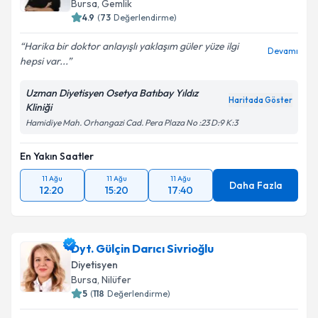
Bursa
, Gemlik
4.9
(
73
Değerlendirme)
Harika bir doktor anlayışlı yaklaşım güler yüze ilgi
Devamı
hepsi var...
Uzman Diyetisyen Osetya Batıbay Yıldız
Haritada Göster
Kliniği
Hamidiye Mah. Orhangazi Cad. Pera Plaza No :23 D:9 K:3
En Yakın Saatler
11 Ağu
11 Ağu
11 Ağu
Daha Fazla
12:20
15:20
17:40
Dyt. Gülçin Darıcı Sivrioğlu
Diyetisyen
Bursa
, Nilüfer
5
(
118
Değerlendirme)