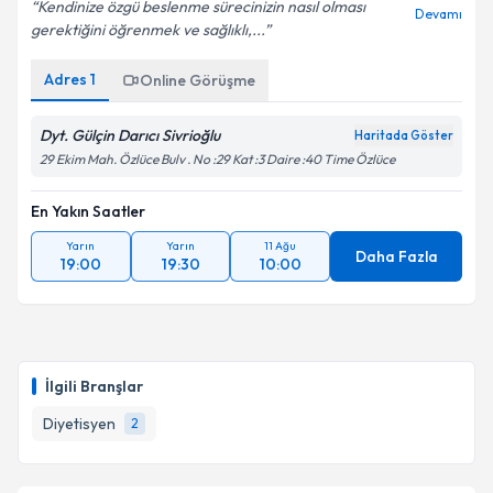
Kendinize özgü beslenme sürecinizin nasıl olması
Devamı
gerektiğini öğrenmek ve sağlıklı,...
Adres
1
Online Görüşme
Dyt. Gülçin Darıcı Sivrioğlu
Haritada Göster
29 Ekim Mah. Özlüce Bulv . No :29 Kat :3 Daire :40 Time Özlüce
En Yakın Saatler
Yarın
Yarın
11 Ağu
Daha Fazla
19:00
19:30
10:00
İlgili Branşlar
Diyetisyen
2