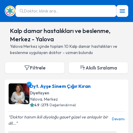
Doktor, klinik ara...
Kalp damar hastalıkları ve beslenme,
Merkez - Yalova
Yalova
Merkez
içinde toplam
10
Kalp damar hastalıkları ve
beslenme
uygulayan doktor - uzman bulundu
Filtrele
Akıllı Sıralama
Dyt. Ayşe Sinem Çığır Kıran
Diyetisyen
Yalova
, Merkez
4.9
(
275
Değerlendirme)
Doktor hanım ikili diyoloğu gauet güzel ve anlaşulır bir
Devamı
dil...