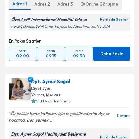
Adres
1
Adres
2
Adres
3
Online Görüşme
Özel Aktif International Hospital Yalova
Haritada Göster
Fevzi Çakmak, Şehit Ömer Faydalı Caddesi, Fırın Sk. No:33/A
En Yakın Saatler
Yarın
Yarın
Yarın
Daha Fazla
09:00
09:15
09:30
Dyt. Aynur Sağol
Diyetisyen
Yalova
, Merkez
5
(
1
Değerlendirme)
Öncelikle bana kattıkları için teşekkür ederim Aynur
Devamı
hocama. Ben yemek...
Dyt. Aynur Sağol Healthydiet Beslenme
Haritada Göster