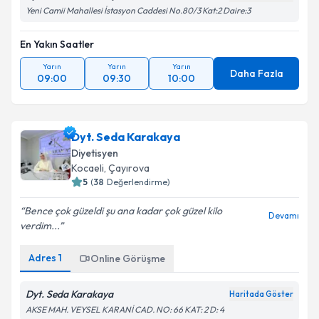
Yeni Camii Mahallesi İstasyon Caddesi No.80/3 Kat:2 Daire:3
En Yakın Saatler
Yarın
Yarın
Yarın
Daha Fazla
09:00
09:30
10:00
Dyt. Seda Karakaya
Diyetisyen
Kocaeli
, Çayırova
5
(
38
Değerlendirme)
Bence çok güzeldi şu ana kadar çok güzel kilo
Devamı
verdim...
Adres
1
Online Görüşme
Dyt. Seda Karakaya
Haritada Göster
AKSE MAH. VEYSEL KARANİ CAD. NO: 66 KAT: 2 D: 4