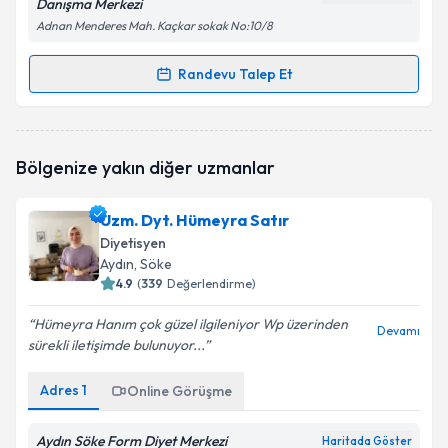
Danışma Merkezi
Adnan Menderes Mah. Kaçkar sokak No:10/8
Randevu Talep Et
Randevu Takvimi Talebi
Dyt. Aynur Sağol
için randevu takvimi talebi
Bölgenize yakın diğer uzmanlar
oluşturun. Size bu uzmandan randevu almanız için bir
takvim hazırlandığında e-posta ile bilgilendireceğiz.
Uzm. Dyt. Hümeyra Satır
E-posta Adresiniz
Diyetisyen
Aydın
, Söke
4.9
(
339
Değerlendirme)
Hümeyra Hanım çok güzel ilgileniyor Wp üzerinden
Kişisel verilerimin işlenmesine ilişkin
Aydınlatma
Devamı
sürekli iletişimde bulunuyor...
Metni
'ni okudum ve kişisel verilerimin belirtilen
kapsamda işlenmesini kabul ediyorum.
Adres
1
Online Görüşme
Takvim Talebini Gönder
Aydın Söke Form Diyet Merkezi
Haritada Göster