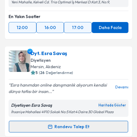
Yeni Mahalle, Kelveli Cd. Tria Optimal İş Merkezi D:Kat:3, No:9,
En Yakın Saatler
12:00
16:00
17:00
Daha Fazla
Dyt. Esra Savaş
Diyetisyen
Mersin
, Akdeniz
5
(
26
Değerlendirme)
Esra hanımdan online danışmanlık alıyorum kendisi
Devamı
dünya tatlısı bir insan...
Diyetisyen Esra Savaş
Haritada Göster
İhsaniye Mahallesi 4910 Sokak No:5 Kat:4 Daire:30 Global Plaza
Randevu Talep Et
Randevu Takvimi Talebi