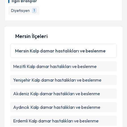
İlgili Branşlar
takvim hazırlandığında e-posta ile bilgilendireceğiz.
Diyetisyen
1
E-posta Adresiniz
Mersin İlçeleri
Kişisel verilerimin işlenmesine ilişkin
Aydınlatma
Metni
'ni okudum ve kişisel verilerimin belirtilen
Mersin
Kalp damar hastalıkları ve beslenme
kapsamda işlenmesini kabul ediyorum.
Mezitli
Kalp damar hastalıkları ve beslenme
Takvim Talebini Gönder
Yenişehir
Kalp damar hastalıkları ve beslenme
Akdeniz
Kalp damar hastalıkları ve beslenme
Aydıncık
Kalp damar hastalıkları ve beslenme
Erdemli
Kalp damar hastalıkları ve beslenme