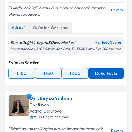
Kendisi cok ilgili o anki durumunuza bakarak yardimci
Devamı
okuyor. Sadece...
Adres
1
Online Görüşme
Emsal Sağlıklı Yaşam&Diyet Merkezi
Haritada Göster
İnönü Mahallesi, 1401. Sokak, Kat: 2 No: 32, 33130 Pozcu Evo 208 numara
En Yakın Saatler
11:00
11:30
12:00
Daha Fazla
Dyt. Beyza Yıldırım
Diyetisyen
Adana
, Çukurova
5
(
13
Değerlendirme)
Bilgisi donanımı iletişimi harika bir doktor insan çok
Devamı