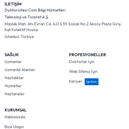
İLETİŞİM
Doktorsitesi Com Bilgi Hizmetleri
Teknoloji ve Ticaret A.Ş.
Maslak Mah. Ahi Evran Cd. A.O.S 55 Sokak No:2 Aksoy Plaza Giriş
Kat Kolektif House
İstanbul, Türkiye
SAĞLIK
PROFESYONELLER
Uzmanlar
Doktorlar İçin
Uzmanlık Alanları
Web Siteniz İçin
Hastalıklar
Kariyer
İşe Alım
Hizmetler
Hastaneler
KURUMSAL
Hakkımızda
Bize Ulaşın