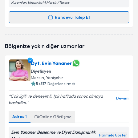
Kurumları binası kat:1 Mersin/Tarsus
Randevu Talep Et
Randevu Takvimi Talebi
Dyt. Ezgi Akşanlı
için randevu takvimi talebi
Bölgenize yakın diğer uzmanlar
oluşturun. Size bu uzmandan randevu almanız için bir
takvim hazırlandığında e-posta ile bilgilendireceğiz.
Dyt. Evin Yananer
E-posta Adresiniz
Diyetisyen
Mersin
, Yenişehir
5
(
517
Değerlendirme)
Kişisel verilerimin işlenmesine ilişkin
Aydınlatma
Cok ilgili ve deneyimli. Ipk haftada sonuc almaya
Devamı
Metni
'ni okudum ve kişisel verilerimin belirtilen
basladim.
kapsamda işlenmesini kabul ediyorum.
Adres
1
Online Görüşme
Takvim Talebini Gönder
Evin Yananer Beslenme ve Diyet Danışmanlık
Haritada Göster