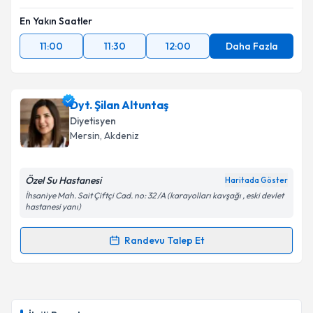
En Yakın Saatler
11:00
11:30
12:00
Daha Fazla
Dyt. Şilan Altuntaş
Diyetisyen
Mersin
, Akdeniz
Özel Su Hastanesi
Haritada Göster
İhsaniye Mah. Sait Çiftçi Cad. no: 32 /A (karayolları kavşağı , eski devlet
hastanesi yanı)
Randevu Talep Et
Randevu Takvimi Talebi
Dyt. Şilan Altuntaş
için randevu takvimi talebi
oluşturun. Size bu uzmandan randevu almanız için bir