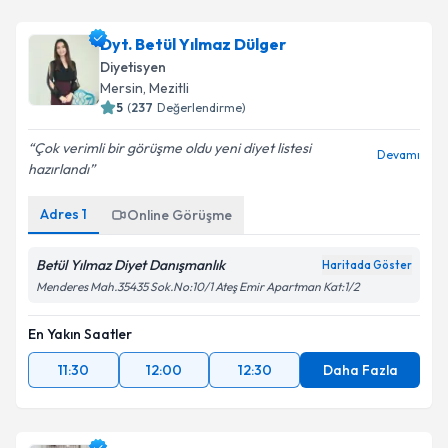
Dyt. Esra Savaş
için randevu takvimi talebi oluşturun.
Dyt. Betül Yılmaz Dülger
Size bu uzmandan randevu almanız için bir takvim
Diyetisyen
hazırlandığında e-posta ile bilgilendireceğiz.
Mersin
, Mezitli
5
(
237
Değerlendirme)
E-posta Adresiniz
Çok verimli bir görüşme oldu yeni diyet listesi
Devamı
hazırlandı
Adres
1
Online Görüşme
Kişisel verilerimin işlenmesine ilişkin
Aydınlatma
Metni
'ni okudum ve kişisel verilerimin belirtilen
kapsamda işlenmesini kabul ediyorum.
Betül Yılmaz Diyet Danışmanlık
Haritada Göster
Menderes Mah.35435 Sok.No:10/1 Ateş Emir Apartman Kat:1/2
Takvim Talebini Gönder
En Yakın Saatler
11:30
12:00
12:30
Daha Fazla