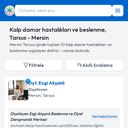
Doktor, klinik ara...
Kalp damar hastalıkları ve beslenme,
Tarsus - Mersin
Mersin
Tarsus
içinde toplam
10
Kalp damar hastalıkları ve
beslenme
uygulayan doktor - uzman bulundu
Filtrele
Akıllı Sıralama
Dyt. Ezgi Akşanlı
Diyetisyen
Mersin
, Tarsus
Diyetisyen Ezgi Akşanlı Beslenme ve Diyet
Haritada Göster
Danışmanlık Merkezi
Anıt mah.Necip Fazıl Kısakürek cad.0303 sok. Gökkhan Eğitim