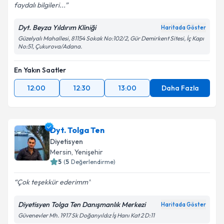
faydalı bilgileri...
Dyt. Beyza Yıldırım Kliniği
Haritada Göster
Güzelyalı Mahallesi, 81154 Sokak No:102/2, Gür Demirkent Sitesi, İç Kapı
No:51, Çukurova/Adana.
En Yakın Saatler
12:00
12:30
13:00
Daha Fazla
Dyt. Tolga Ten
Diyetisyen
Mersin
, Yenişehir
5
(
5
Değerlendirme)
Çok teşekkür ederimm
Diyetisyen Tolga Ten Danışmanlık Merkezi
Haritada Göster
Güvenevler Mh. 1917 Sk Doğanyıldız İş Hanı Kat 2 D:11