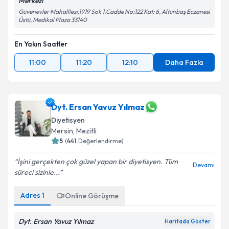
Merkezi
Güvenevler Mahalllesi,1919 Sok 1.Cadde No:122 Kat: 6, Altunbaş Eczanesi
Üstü, Medikal Plaza 33140
En Yakın Saatler
11:00
11:20
12:10
Daha Fazla
Dyt. Ersan Yavuz Yılmaz
Diyetisyen
Mersin
, Mezitli
5
(
441
Değerlendirme)
İşini gerçekten çok güzel yapan bir diyetisyen. Tüm
Devamı
süreci sizinle...
Adres
1
Online Görüşme
Dyt. Ersan Yavuz Yılmaz
Haritada Göster