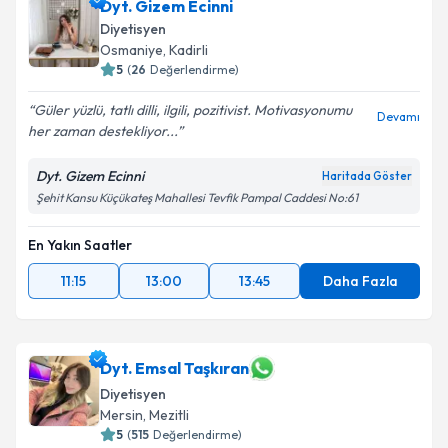
Dyt. Gizem Ecinni
Diyetisyen
Osmaniye
, Kadirli
5
(
26
Değerlendirme)
Güler yüzlü, tatlı dilli, ilgili, pozitivist. Motivasyonumu
Devamı
her zaman destekliyor...
Dyt. Gizem Ecinni
Haritada Göster
Şehit Kansu Küçükateş Mahallesi Tevfik Pampal Caddesi No:61
En Yakın Saatler
11:15
13:00
13:45
Daha Fazla
Dyt. Emsal Taşkıran
Diyetisyen
Mersin
, Mezitli
5
(
515
Değerlendirme)