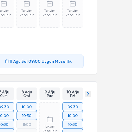
Takvim
Takvim
Takvim
Takvim
palıdır
kapalıdır
kapalıdır
kapalıdır
11 Ağu
Sal
09:00
Uygun Müsaitlik
7 Ağu
8 Ağu
9 Ağu
10 Ağu
Cum
Cmt
Paz
Pzt
09:30
10:00
09:30
10:00
10:30
10:00
10:30
11:00
10:30
Takvim
kapalıdır