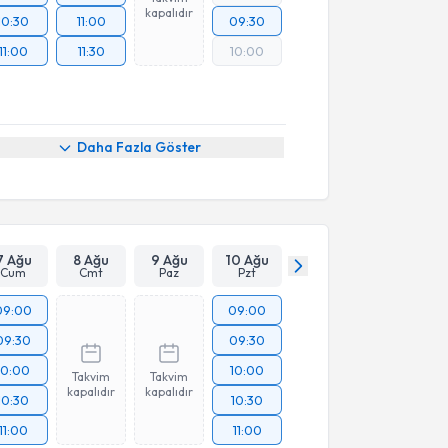
kapalıdır
10:30
11:00
09:30
11:00
11:30
10:00
Daha Fazla Göster
7 Ağu
8 Ağu
9 Ağu
10 Ağu
Cum
Cmt
Paz
Pzt
09:00
09:00
09:30
09:30
10:00
10:00
Takvim
Takvim
kapalıdır
kapalıdır
10:30
10:30
11:00
11:00