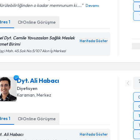
ürülebilirliğinden o kadar memnunum ki....
Devamı
dres
1
Online Görüşme
el Dyt. Cemile Yavuzaslan Sağlık Meslek
Haritada Göster
zmet Birimi
işçi Mah. 45.Sok No:5/107 Akın İş Merkezi
Dyt. Ali Habacı
Diyetisyen
Karaman
, Merkez
dres
1
Online Görüşme
t. Ali Habacı
Haritada Göster