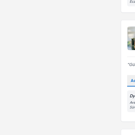
Ecz
Gül
A
Dy
Avs
Sür