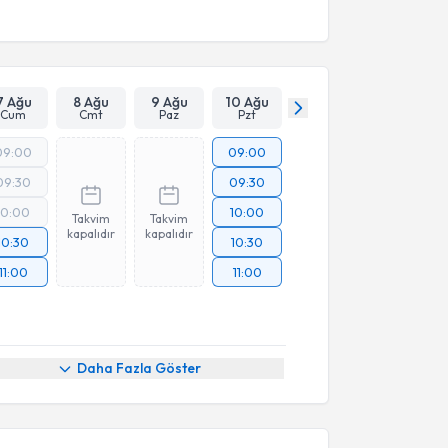
7 Ağu
8 Ağu
9 Ağu
10 Ağu
Cum
Cmt
Paz
Pzt
09:00
09:00
09:30
09:30
10:00
10:00
Takvim
Takvim
kapalıdır
kapalıdır
10:30
10:30
11:00
11:00
Daha Fazla Göster