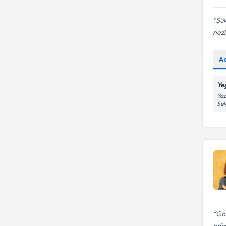
Şul
nezi
A
Ye
Yaz
Se
Gön