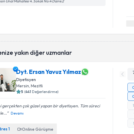
sin Ünal Mahallesi 4. Sokak No:4 Daire:2
enize yakın diğer uzmanlar
Dyt. Ersan Yavuz Yılmaz
Diyetisyen
Mersin
, Mezitli
5
(
441
Değerlendirme)
ni gerçekten çok güzel yapan bir diyetisyen. Tüm süreci
le...
Devamı
dres
1
Online Görüşme