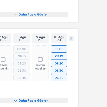
Daha Fazla Göster
7 Ağu
8 Ağu
9 Ağu
10 Ağu
Cum
Cmt
Paz
Pzt
08:00
08:00
08:10
08:10
08:20
08:20
Takvim
Takvim
palıdır
kapalıdır
08:30
08:30
08:40
08:40
Daha Fazla Göster