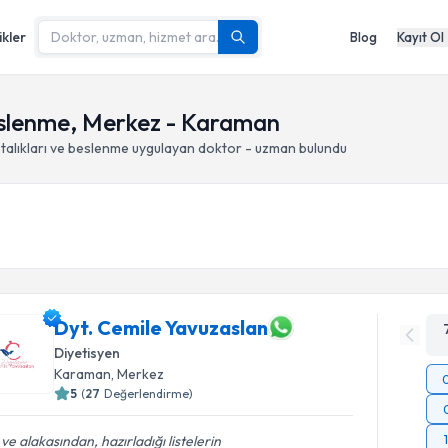
ikler
Blog
Kayıt Ol
beslenme, Merkez - Karaman
talıkları ve beslenme
uygulayan doktor - uzman bulundu
Dyt. Cemile Yavuzaslan
Diyetisyen
Karaman
, Merkez
5
(
27
Değerlendirme)
i ve alakasından, hazırladığı listelerin