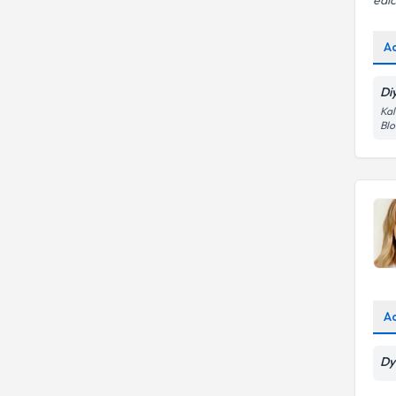
edic
A
Di
Kal
Blo
A
Dy