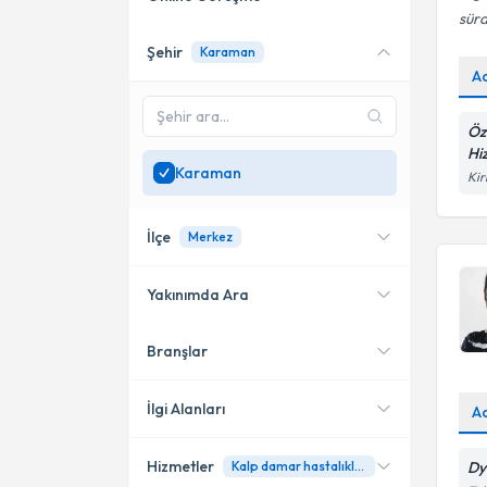
sürd
Şehir
Karaman
Online danışmanlık sunan
A
uzmanları göster
Sadece
Karaman
Öz
bölgesinde uzman ara
Hi
Karaman
Kir
İlçe
Merkez
Yakınımda Ara
Branşlar
Konumuma yakın uzmanları
Merkez
göster
İlgi Alanları
A
Hizmetler
Kalp damar hastalıkları ve beslenme
Dy
Diyetisyen