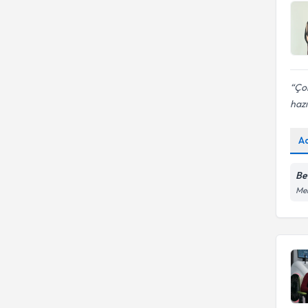
Çok
hazı
A
Be
Men