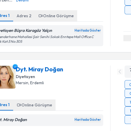
i ben...
Devamı
dres
1
Adres
2
Online Görüşme
yetisyen Büşra Karagöz Yalçın
Haritada Göster
enderhane Mahallesi Şair Senihi Sokak Enntepe Mall Office C
k Kat:3 No:305
Dyt. Miray Doğan
Diyetisyen
Mersin
, Erdemli
dres
1
Online Görüşme
t. Miray Doğan
Haritada Göster