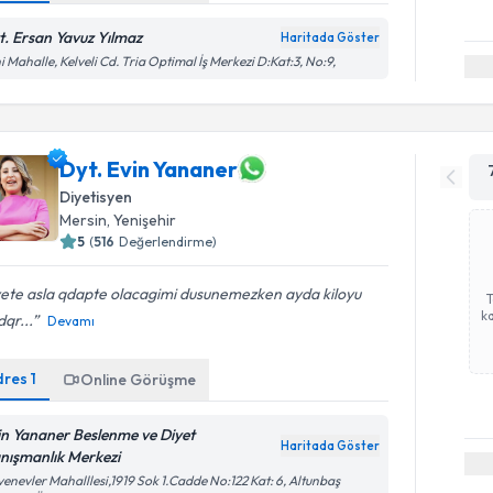
t. Ersan Yavuz Yılmaz
Haritada Göster
i Mahalle, Kelveli Cd. Tria Optimal İş Merkezi D:Kat:3, No:9,
Dyt. Evin Yananer
Diyetisyen
Mersin
, Yenişehir
5
(
516
Değerlendirme)
yete asla qdapte olacagimi dusunemezken ayda kiloyu
ka
qr...
Devamı
dres
1
Online Görüşme
in Yananer Beslenme ve Diyet
Haritada Göster
nışmanlık Merkezi
enevler Mahalllesi,1919 Sok 1.Cadde No:122 Kat: 6, Altunbaş