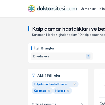
Uzmanlar
Klin
Kalp damar hastalıkları ve 
Karaman
Merkez
içinde toplam
10
Kalp damar has
İlgili Branşlar
Diyetisyen
2
Aktif Filtreler
Kalp damar hastalıkları ve beslenme
Karaman
Merkez
İlg
Online Görüşme