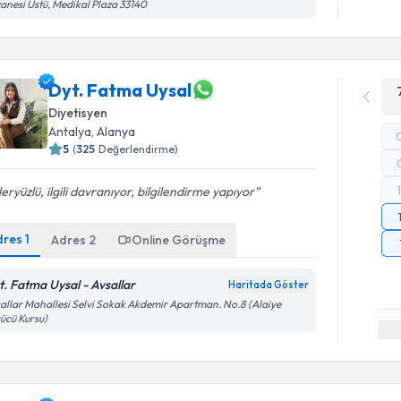
anesi Üstü, Medikal Plaza 33140
Dyt. Fatma Uysal
Diyetisyen
Antalya
, Alanya
5
(
325
Değerlendirme)
eryüzlü, ilgili davranıyor, bilgilendirme yapıyor
dres
1
Adres
2
Online Görüşme
t. Fatma Uysal - Avsallar
Haritada Göster
allar Mahallesi Selvi Sokak Akdemir Apartman. No.8 (Alaiye
ücü Kursu)