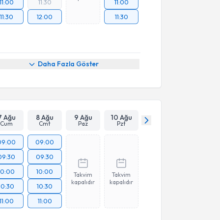
11:00
11:30
11:00
11:30
12:00
11:30
Daha Fazla Göster
7 Ağu
8 Ağu
9 Ağu
10 Ağu
Cum
Cmt
Paz
Pzt
09:00
09:00
09:30
09:30
10:00
10:00
Takvim
Takvim
kapalıdır
kapalıdır
10:30
10:30
11:00
11:00