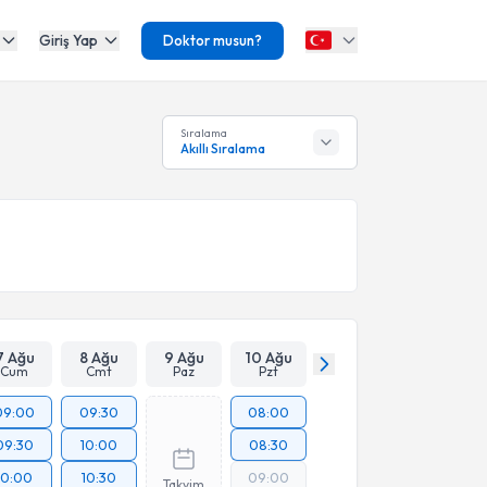
Giriş Yap
Doktor musun?
Sıralama
Akıllı Sıralama
7 Ağu
8 Ağu
9 Ağu
10 Ağu
Cum
Cmt
Paz
Pzt
09:00
09:30
08:00
09:30
10:00
08:30
10:00
10:30
09:00
Takvim