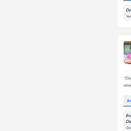
Düşük FODMAP
Dy
Yen
Di
okad
A
Ev
Da
Güv