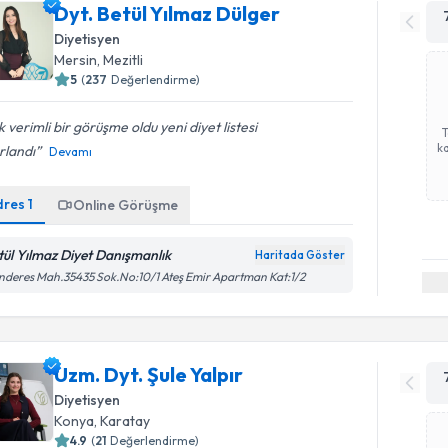
Dyt. Betül Yılmaz Dülger
Diyetisyen
Mersin
, Mezitli
5
(
237
Değerlendirme)
 verimli bir görüşme oldu yeni diyet listesi
ka
rlandı
Devamı
dres
1
Online Görüşme
tül Yılmaz Diyet Danışmanlık
Haritada Göster
deres Mah.35435 Sok.No:10/1 Ateş Emir Apartman Kat:1/2
Uzm. Dyt. Şule Yalpır
Diyetisyen
Konya
, Karatay
4.9
(
21
Değerlendirme)