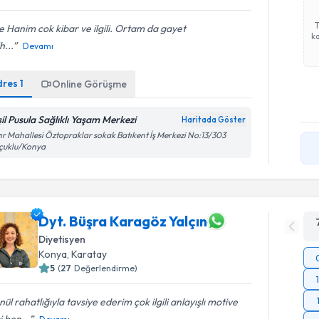
e Hanim cok kibar ve ilgili. Ortam da gayet
ka
h...
Devamı
dres
1
Online Görüşme
şil Pusula Sağlıklı Yaşam Merkezi
Haritada Göster
ır Mahallesi Öztopraklar sokak Batıkent İş Merkezi No:13/303
lçuklu/Konya
Dyt. Büşra Karagöz Yalçın
Diyetisyen
Konya
, Karatay
5
(
27
Değerlendirme)
ül rahatlığıyla tavsiye ederim çok ilgili anlayışlı motive