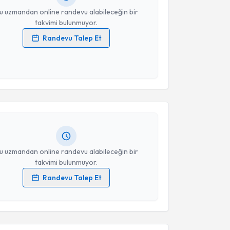
u uzmandan online randevu alabileceğin bir
takvimi bulunmuyor.
Randevu Talep Et
 verilerimin işlenmesine ilişkin
Aydınlatma Metni
'ni
 ve kişisel verilerimin belirtilen kapsamda
akvimi Talebi
esini kabul ediyorum.
Aydemir Koçarslan
için randevu takvimi talebi
Takvim Talebini Gönder
Size bu uzmandan randevu almanız için bir takvim
ında e-posta ile bilgilendireceğiz.
resiniz
u uzmandan online randevu alabileceğin bir
takvimi bulunmuyor.
Randevu Talep Et
 verilerimin işlenmesine ilişkin
Aydınlatma Metni
'ni
 ve kişisel verilerimin belirtilen kapsamda
akvimi Talebi
esini kabul ediyorum.