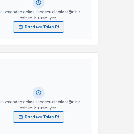
resiniz
u uzmandan online randevu alabileceğin bir
takvimi bulunmuyor.
Randevu Talep Et
 verilerimin işlenmesine ilişkin
Aydınlatma Metni
'ni
 ve kişisel verilerimin belirtilen kapsamda
esini kabul ediyorum.
akvimi Talebi
Takvim Talebini Gönder
İlhan Gölbaşı
için randevu takvimi talebi oluşturun.
andan randevu almanız için bir takvim
ında e-posta ile bilgilendireceğiz.
resiniz
u uzmandan online randevu alabileceğin bir
takvimi bulunmuyor.
Randevu Talep Et
 verilerimin işlenmesine ilişkin
Aydınlatma Metni
'ni
 ve kişisel verilerimin belirtilen kapsamda