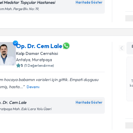
el Medstar Topçular Hastanesi
Haritada Göster
ım Mah. Perge Blv. No: 19,
Op. Dr. Cem Lale
Kalp Damar Cerrahisi
Antalya
, Muratpaşa
5
(
1
Değerlendirme)
 hocaya babamın varisleri için gittik. Empati duygusu
ka
şmiş, hasta...
Devamı
. Dr. Cem Lale
Haritada Göster
atpaşa Mah. Eski Lara Yolu Üzeri