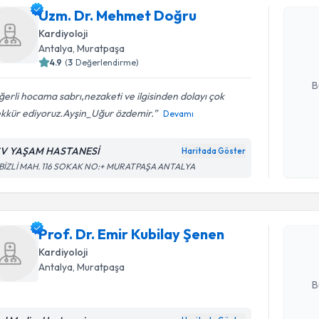
Uzm. Dr.
Uzm. Dr. Mehmet Doğru
Size bu uzm
Kardiyoloji
hazırlandığ
Antalya
, Muratpaşa
4.9
(
3
Değerlendirme)
E-posta Ad
B
erli hocama sabrı,nezaketi ve ilgisinden dolayı çok
ekkür ediyoruz.Ayşin_Uğur özdemir.
Devamı
Kişisel
okudum
V YAŞAM HASTANESİ
Haritada Göster
Randevu T
işlenm
BİZLİ MAH. 116 SOKAK NO:+ MURATPAŞA ANTALYA
Prof. Dr. 
oluşturun. 
Prof. Dr. Emir Kubilay Şenen
hazırlandığ
Kardiyoloji
E-posta Ad
Antalya
, Muratpaşa
B