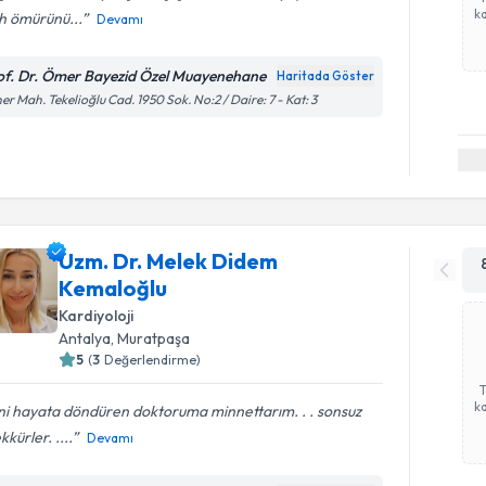
ka
h ömürünü...
Devamı
of. Dr. Ömer Bayezid Özel Muayenehane
Haritada Göster
er Mah. Tekelioğlu Cad. 1950 Sok. No:2 / Daire: 7 - Kat: 3
Uzm. Dr. Melek Didem
Kemaloğlu
Kardiyoloji
Antalya
, Muratpaşa
5
(
3
Değerlendirme)
ka
ni hayata döndüren doktoruma minnettarım. . . sonsuz
kkürler. ....
Devamı