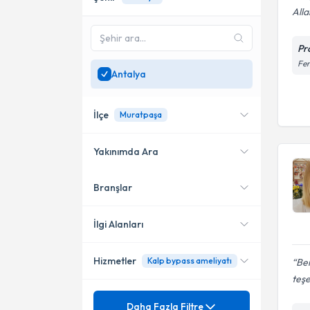
Alla
Pr
Fen
Antalya
İlçe
Muratpaşa
Yakınımda Ara
Branşlar
Konumuma yakın uzmanları
Muratpaşa
göster
Kepez
İlgi Alanları
Alanya
Hizmetler
Kalp bypass ameliyatı
Be
Kardiyoloji
teşe
Konyaaltı
Kalp Damar Cerrahisi
Mezuniyet
Kalp Ve Damar Hastalıkları
Daha Fazla Filtre
Manavgat