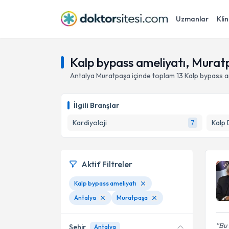
Uzmanlar
Klin
Kalp bypass ameliyatı, Murat
Antalya
Muratpaşa
içinde toplam
13
Kalp bypass a
İlgili Branşlar
Kardiyoloji
Kalp 
7
Aktif Filtreler
Kalp bypass ameliyatı
Antalya
Muratpaşa
Bu 
Şehir
Antalya