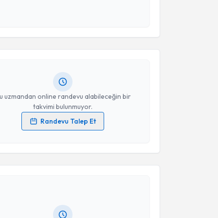
esini kabul ediyorum.
akvimi Talebi
Takvim Talebini Gönder
ehmet Beşir Akpınar
için randevu takvimi talebi
Size bu uzmandan randevu almanız için bir takvim
ında e-posta ile bilgilendireceğiz.
resiniz
u uzmandan online randevu alabileceğin bir
takvimi bulunmuyor.
Randevu Talep Et
 verilerimin işlenmesine ilişkin
Aydınlatma Metni
'ni
 ve kişisel verilerimin belirtilen kapsamda
akvimi Talebi
esini kabul ediyorum.
 Köklü
için randevu takvimi talebi oluşturun. Size bu
Takvim Talebini Gönder
ndevu almanız için bir takvim hazırlandığında e-
lgilendireceğiz.
resiniz