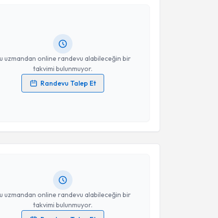
 Mehmet Doğru
için randevu takvimi talebi oluşturun.
Takvim Talebini Gönder
andan randevu almanız için bir takvim
ında e-posta ile bilgilendireceğiz.
resiniz
u uzmandan online randevu alabileceğin bir
takvimi bulunmuyor.
Randevu Talep Et
 verilerimin işlenmesine ilişkin
Aydınlatma Metni
'ni
 ve kişisel verilerimin belirtilen kapsamda
akvimi Talebi
esini kabul ediyorum.
Takvim Talebini Gönder
Emir Kubilay Şenen
için randevu takvimi talebi
Size bu uzmandan randevu almanız için bir takvim
ında e-posta ile bilgilendireceğiz.
resiniz
u uzmandan online randevu alabileceğin bir
takvimi bulunmuyor.