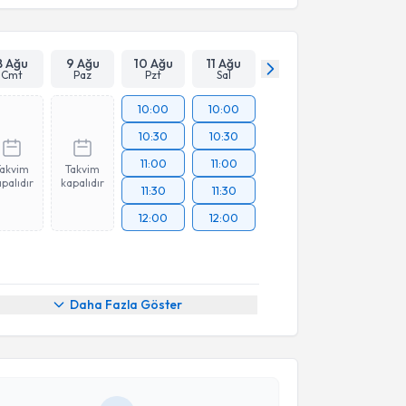
8 Ağu
9 Ağu
10 Ağu
11 Ağu
Cmt
Paz
Pzt
Sal
10:00
10:00
10:30
10:30
11:00
11:00
Takvim
Takvim
palıdır
kapalıdır
11:30
11:30
12:00
12:00
akvimi Talebi
Daha Fazla Göster
 Doğan Erdoğan
için randevu takvimi talebi oluşturun.
andan randevu almanız için bir takvim
ında e-posta ile bilgilendireceğiz.