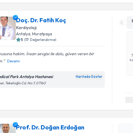
Doç. Dr. Fatih Koç
Kardiyoloji
Antalya
, Muratpaşa
5
(
17
Değerlendirme)
usuna hakim. İnsan sevgisi ile dolu, güven veren bir
ka
n.
Devamı
dical Park Antalya Hastanesi
Haritada Göster
er, Tekelioğlu Cd. No:7, 07160
Randevu T
Prof. Dr.
Size bu uzm
hazırlandığ
Prof. Dr. Doğan Erdoğan