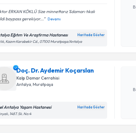
B
ktor ERKAN KÖKLÜ Size minnettarız %damarı tıkalı
ldi baypass gerekiyor...
Devamı
Kişisel
okudum
talya Eğıtım Ve Araştirma Hastanesı
Haritada Göster
Randevu T
işlenm
lık, Kazım Karabekir Cd., 07100 Muratpaşa/Antalya
Doç. Dr. 
oluşturun. 
Doç. Dr. Aydemir Koçarslan
hazırlandığ
Kalp Damar Cerrahisi
E-posta Ad
Antalya
, Muratpaşa
B
el Antalya Yaşam Hastanesi
Haritada Göster
Kişisel
inyalı, 1487. Sk. No:4
okudum
Randevu T
işlenm