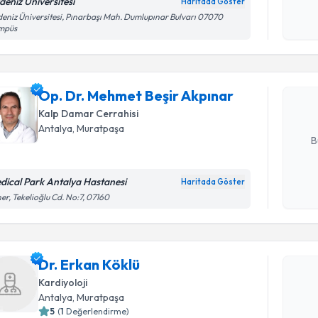
deniz Üniversitesi
Haritada Göster
işlenm
Randevu T
eniz Üniversitesi, Pınarbaşı Mah. Dumlupınar Bulvarı 07070
mpüs
Op. Dr. M
oluşturun. 
Op. Dr. Mehmet Beşir Akpınar
hazırlandığ
Kalp Damar Cerrahisi
E-posta Ad
Antalya
, Muratpaşa
B
dical Park Antalya Hastanesi
Haritada Göster
Kişisel
er, Tekelioğlu Cd. No:7, 07160
okudum
Randevu T
işlenm
Dr. Erkan
Dr. Erkan Köklü
uzmandan ra
Kardiyoloji
posta ile bi
Antalya
, Muratpaşa
5
(
1
Değerlendirme)
E-posta Ad