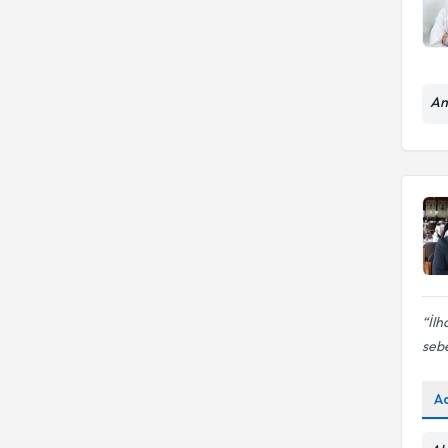
An
İlh
sebe
A