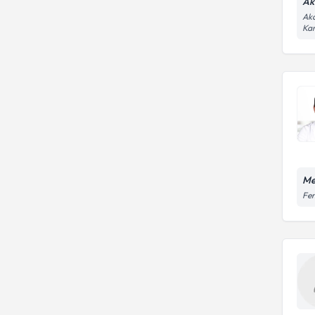
Ak
Akd
Ka
Me
Fen