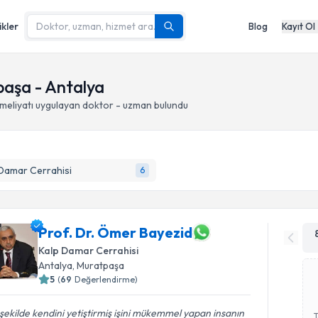
ikler
Blog
Kayıt Ol
paşa - Antalya
meliyatı
uygulayan doktor - uzman bulundu
Damar Cerrahisi
6
Prof. Dr. Ömer Bayezid
Kalp Damar Cerrahisi
Antalya
, Muratpaşa
5
(
69
Değerlendirme)
şekilde kendini yetiştirmiş işini mükemmel yapan insanın