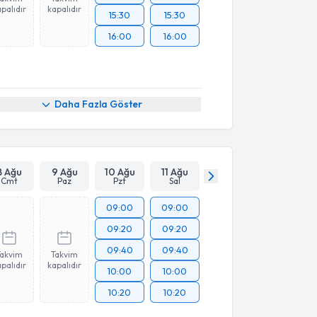
palıdır
kapalıdır
15:30
15:30
16:00
16:00
Daha Fazla Göster
8 Ağu
9 Ağu
10 Ağu
11 Ağu
Cmt
Paz
Pzt
Sal
09:00
09:00
09:20
09:20
09:40
09:40
Takvim
Takvim
palıdır
kapalıdır
10:00
10:00
10:20
10:20