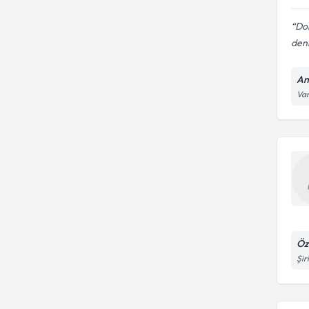
Do
deni
An
Var
Öz
Şir