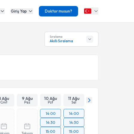
Giriş Yap
Doktor musun?
Sıralama
Akıllı Sıralama
8 Ağu
9 Ağu
10 Ağu
11 Ağu
Cmt
Paz
Pzt
Sal
14:00
14:00
14:30
14:30
15:00
15:00
Takvim
Takvim