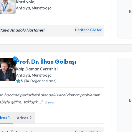
Kardiyoloji
E-posta Ad
Antalya
, Muratpaşa
B
talya Anadolu Hastanesi
Haritada Göster
Kişisel
okudum
işlenm
Randevu T
Prof. Dr. İlhan Gölbaşı
Prof. Dr. 
Kalp Damar Cerrahisi
Size bu uzm
Antalya
, Muratpaşa
hazırlandığ
5
(
34
Değerlendirme)
E-posta Ad
an hocama periorbital alandaki kılcal damar problemim
B
biyle gittim. Yaklaşık...
Devamı
dres
1
Adres
2
Kişisel
okudum