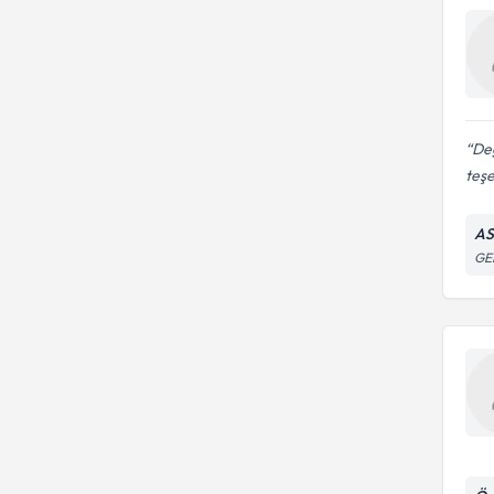
Değ
teş
AS
GE