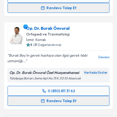
Randevu Takvimi Talebi
Randevu Talep Et
Op. Dr. Mustafa Özcan
için randevu takvimi talebi
oluşturun. Size bu uzmandan randevu almanız için bir
Op. Dr. Burak Önvural
takvim hazırlandığında e-posta ile bilgilendireceğiz.
Ortopedi ve Travmatoloji
E-posta Adresiniz
İzmir
, Konak
5
(
31
Değerlendirme)
Burak Bey'in gerek hastaya olan ilgisi gerek tıbbi
Devamı
uzmanlığı...
Kişisel verilerimin işlenmesine ilişkin
Aydınlatma
Metni
'ni okudum ve kişisel verilerimin belirtilen
Op. Dr. Burak Önvural Özel Muayenehanesi
Haritada Göster
kapsamda işlenmesini kabul ediyorum.
Talatpaşa Bulvarı.Sema Apt.No.75 K.3 D.10 Alsancak
Takvim Talebini Gönder
0 (850) 811 31 62
Randevu Takvimi Talebi
Randevu Talep Et
Op. Dr. Burak Önvural
için randevu takvimi talebi
oluşturun. Size bu uzmandan randevu almanız için bir