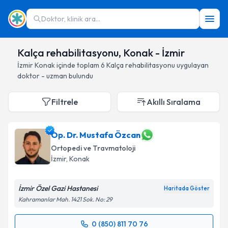
Doktor, klinik ara...
Kalça rehabilitasyonu, Konak - İzmir
İzmir
Konak
içinde toplam
6
Kalça rehabilitasyonu
uygulayan
doktor - uzman bulundu
Filtrele
Akıllı Sıralama
Op. Dr. Mustafa Özcan
Ortopedi ve Travmatoloji
İzmir
, Konak
İzmir Özel Gazi Hastanesi
Haritada Göster
Kahramanlar Mah. 1421 Sok. No: 29
0 (850) 811 70 76