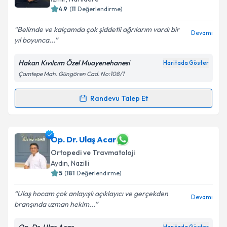
4.9
(
11
Değerlendirme)
Belimde ve kalçamda çok şiddetli ağrılarım vardı bir
Devamı
yıl boyunca...
Hakan Kıvılcım Özel Muayenehanesi
Haritada Göster
Çamtepe Mah. Güngören Cad. No:108/1
Randevu Talep Et
Randevu Takvimi Talebi
Op. Dr. Hakan Kıvılcım
için randevu takvimi talebi
Op. Dr. Ulaş Acar
oluşturun. Size bu uzmandan randevu almanız için bir
Ortopedi ve Travmatoloji
takvim hazırlandığında e-posta ile bilgilendireceğiz.
Aydın
, Nazilli
5
(
181
Değerlendirme)
E-posta Adresiniz
Ulaş hocam çok anlayışlı açıklayıcı ve gerçekden
Devamı
branşında uzman hekim...