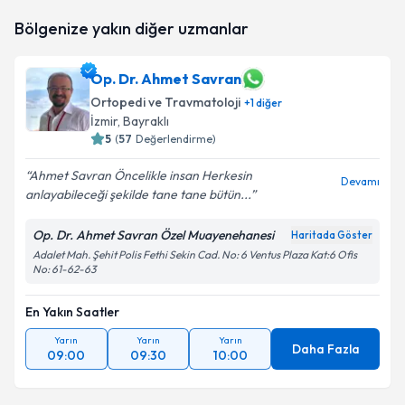
takvim hazırlandığında e-posta ile bilgilendireceğiz.
Bölgenize yakın diğer uzmanlar
E-posta Adresiniz
Op. Dr. Ahmet Savran
Ortopedi ve Travmatoloji
+
1
diğer
İzmir
, Bayraklı
Kişisel verilerimin işlenmesine ilişkin
5
(
57
Değerlendirme)
Aydınlatma
Metni
'ni okudum ve kişisel verilerimin belirtilen
Ahmet Savran Öncelikle insan Herkesin
kapsamda işlenmesini kabul ediyorum.
Devamı
anlayabileceği şekilde tane tane bütün...
Takvim Talebini Gönder
Op. Dr. Ahmet Savran Özel Muayenehanesi
Haritada Göster
Adalet Mah. Şehit Polis Fethi Sekin Cad. No: 6 Ventus Plaza Kat:6 Ofis
No: 61-62-63
En Yakın Saatler
Yarın
Yarın
Yarın
Daha Fazla
09:00
09:30
10:00