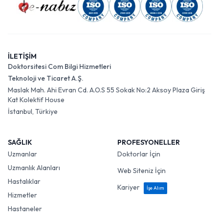
İLETİŞİM
Doktorsitesi Com Bilgi Hizmetleri
Teknoloji ve Ticaret A.Ş.
Maslak Mah. Ahi Evran Cd. A.O.S 55 Sokak No:2 Aksoy Plaza Giriş
Kat Kolektif House
İstanbul, Türkiye
SAĞLIK
PROFESYONELLER
Uzmanlar
Doktorlar İçin
Uzmanlık Alanları
Web Siteniz İçin
Hastalıklar
Kariyer
İşe Alım
Hizmetler
Hastaneler