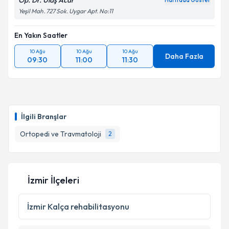
Op. Dr. Ulaş Acar
Kişisel verilerimin işlenmesine ilişkin
Aydınlatma
Haritada Göster
Metni
'ni okudum ve kişisel verilerimin belirtilen
Yeşil Mah. 727 Sok. Uygar Apt. No:11
kapsamda işlenmesini kabul ediyorum.
En Yakın Saatler
Takvim Talebini Gönder
10 Ağu
10 Ağu
10 Ağu
Daha Fazla
09:30
11:00
11:30
İlgili Branşlar
Ortopedi ve Travmatoloji
2
İzmir İlçeleri
İzmir
Kalça rehabilitasyonu