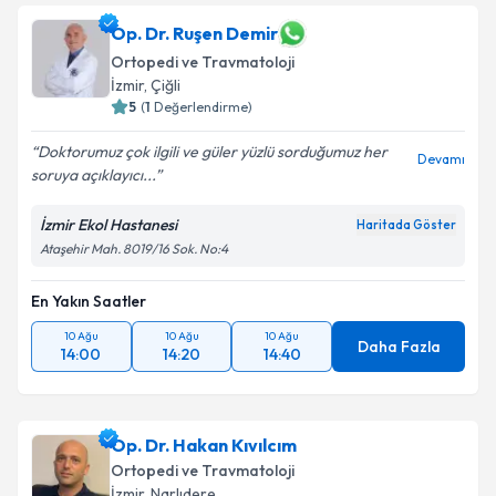
Op. Dr. Ruşen Demir
Ortopedi ve Travmatoloji
İzmir
, Çiğli
5
(
1
Değerlendirme)
Doktorumuz çok ilgili ve güler yüzlü sorduğumuz her
Devamı
soruya açıklayıcı...
İzmir Ekol Hastanesi
Haritada Göster
Ataşehir Mah. 8019/16 Sok. No:4
En Yakın Saatler
10 Ağu
10 Ağu
10 Ağu
Daha Fazla
14:00
14:20
14:40
Op. Dr. Hakan Kıvılcım
Ortopedi ve Travmatoloji
İzmir
, Narlıdere